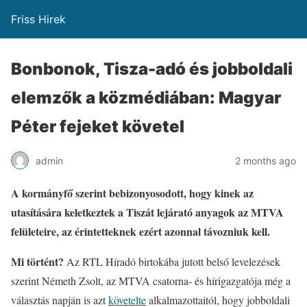
Friss Hirek
Bonbonok, Tisza-adó és jobboldali
elemzők a közmédiában: Magyar
Péter fejeket követel
admin
2 months ago
A kormányfő szerint bebizonyosodott, hogy kinek az
utasítására keletkeztek a Tiszát lejárató anyagok az MTVA
felületeire, az érintetteknek ezért azonnal távozniuk kell.
Mi történt?
Az RTL Híradó birtokába jutott belső levelezések
szerint Németh Zsolt, az MTVA csatorna- és hírigazgatója még a
választás napján is azt
követelte
alkalmazottaitól, hogy jobboldali