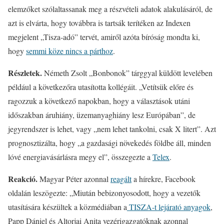
elemzőket szólaltassanak meg a részvételi adatok alakulásáról, de
azt is elvárta, hogy továbbra is tartsák terítéken az Indexen
megjelent „Tisza-adó” tervét, amiről azóta bíróság mondta ki,
hogy
semmi köze nincs a párthoz
.
Részletek.
Németh Zsolt „Bonbonok” tárggyal küldött levelében
például a következőra utasította kollégáit. „Vetítsük előre és
ragozzuk a következő napokban, hogy a választások utáni
időszakban áruhiány, üzemanyaghiány lesz Európában”, de
jegyrendszer is lehet, vagy „nem lehet tankolni, csak X litert”. Azt
prognosztizálta, hogy „a gazdasági növekedés földbe áll, minden
lóvé energiavásárlásra megy el”, összegezte a
Telex
.
Reakció.
Magyar Péter azonnal
reagált
a hírekre, Facebook
oldalán leszögezte: „Miután bebizonyosodott, hogy a vezetők
utasítására készültek a közmédiában a
TISZA-t lejárató anyagok
,
Papp Dániel és Altorjai Anita vezérigazgatóknak azonnal