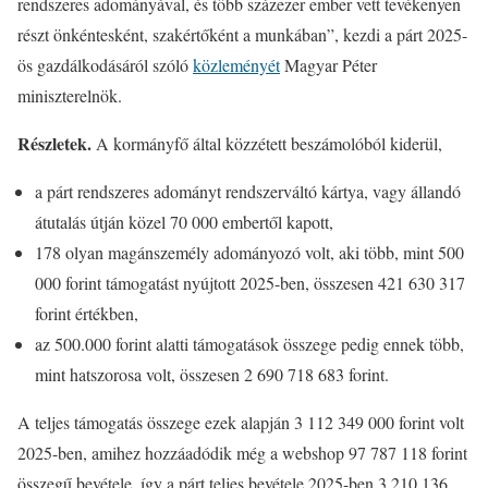
rendszeres adományával, és több százezer ember vett tevékenyen
részt önkéntesként, szakértőként a munkában”, kezdi a párt 2025-
ös gazdálkodásáról szóló
közleményét
Magyar Péter
miniszterelnök.
Részletek.
A kormányfő által közzétett beszámolóból kiderül,
a párt rendszeres adományt rendszerváltó kártya, vagy állandó
átutalás útján közel 70 000 embertől kapott,
178 olyan magánszemély adományozó volt, aki több, mint 500
000 forint támogatást nyújtott 2025-ben, összesen 421 630 317
forint értékben,
az 500.000 forint alatti támogatások összege pedig ennek több,
mint hatszorosa volt, összesen 2 690 718 683 forint.
A teljes támogatás összege ezek alapján 3 112 349 000 forint volt
2025-ben, amihez hozzáadódik még a webshop 97 787 118 forint
összegű bevétele, így a párt teljes bevétele 2025-ben 3 210 136