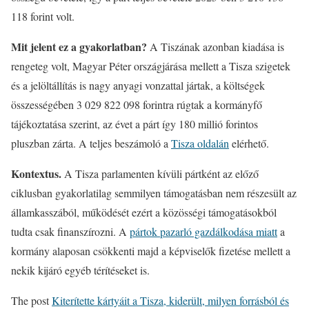
118 forint volt.
Mit jelent ez a gyakorlatban?
A Tiszának azonban kiadása is
rengeteg volt, Magyar Péter országjárása mellett a Tisza szigetek
és a jelöltállítás is nagy anyagi vonzattal jártak, a költségek
összességében 3 029 822 098 forintra rúgtak a kormányfő
tájékoztatása szerint, az évet a párt így 180 millió forintos
pluszban zárta. A teljes beszámoló a
Tisza oldalán
elérhető.
Kontextus.
A Tisza parlamenten kívüli pártként az előző
ciklusban gyakorlatilag semmilyen támogatásban nem részesült az
államkasszából, működését ezért a közösségi támogatásokból
tudta csak finanszírozni. A
pártok pazarló gazdálkodása miatt
a
kormány alaposan csökkenti majd a képviselők fizetése mellett a
nekik kijáró egyéb térítéseket is.
The post
Kiterítette kártyáit a Tisza, kiderült, milyen forrásból és