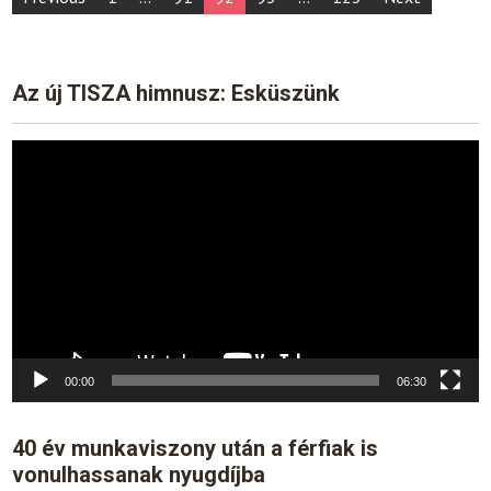
pagination
Az új TISZA himnusz: Esküszünk
Video
Player
00:00
06:30
40 év munkaviszony után a férfiak is
vonulhassanak nyugdíjba