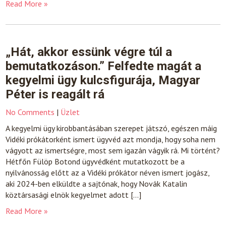
Read More »
„Hát, akkor essünk végre túl a
bemutatkozáson.” Felfedte magát a
kegyelmi ügy kulcsfigurája, Magyar
Péter is reagált rá
No Comments
|
Üzlet
A kegyelmi ügy kirobbantásában szerepet játszó, egészen máig
Vidéki prókátorként ismert ügyvéd azt mondja, hogy soha nem
vágyott az ismertségre, most sem igazán vágyik rá. Mi történt?
Hétfőn Fülöp Botond ügyvédként mutatkozott be a
nyilvánosság előtt az a Vidéki prókátor néven ismert jogász,
aki 2024-ben elküldte a sajtónak, hogy Novák Katalin
köztársasági elnök kegyelmet adott […]
Read More »