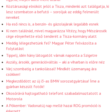
Köztársasági elnököt jelöl a Tisza, mindenki azt találgatja, ki
lesz szombaton a befutó – soroljuk az eddig felmerült
neveket
Ha eső nincs is, a benzin- és gázolajárak legalább esnek
Ki nem találnád, mivel magyarázza Vitézy, hogy Mészárosék
cége elnyerhette első tenderét a Tisza-kormány alatt
Meddig lélegezhetünk fel? Magyar Péter felvázolta a
folytatást
Tippelj, idén hány látogatót várnak naponta a Szigetre
Aszály, ársokk, generációváltás – aki a viharban is előre néz
Várj szombatig a tankolással! Mindkét üzemanyag ára
csökken!
Megkezdődött az új i3-as BMW sorozatgyártása! Íme a
gyárban készült fotók!
Okosórává hajtogatható telefont szabadalmaztatott a
Motorola
A Pókember: Vadonatúj nap mellé hazai ROG promóció is
érkezett