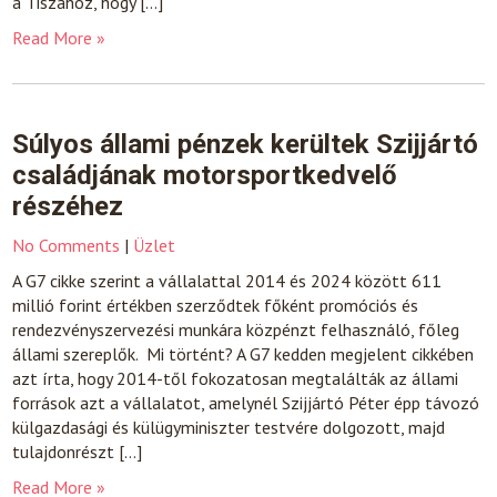
a Tiszához, hogy […]
Read More »
Súlyos állami pénzek kerültek Szijjártó
családjának motorsportkedvelő
részéhez
No Comments
|
Üzlet
A G7 cikke szerint a vállalattal 2014 és 2024 között 611
millió forint értékben szerződtek főként promóciós és
rendezvényszervezési munkára közpénzt felhasználó, főleg
állami szereplők. Mi történt? A G7 kedden megjelent cikkében
azt írta, hogy 2014-től fokozatosan megtalálták az állami
források azt a vállalatot, amelynél Szijjártó Péter épp távozó
külgazdasági és külügyminiszter testvére dolgozott, majd
tulajdonrészt […]
Read More »