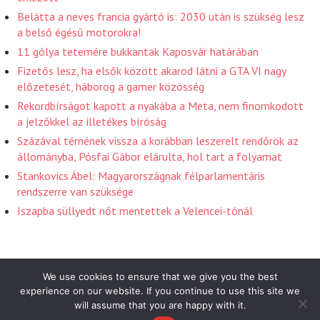
Belátta a neves francia gyártó is: 2030 után is szükség lesz
a belső égésű motorokra!
11 gólya tetemére bukkantak Kaposvár határában
Fizetős lesz, ha elsők között akarod látni a GTA VI nagy
előzetesét, háborog a gamer közösség
Rekordbírságot kapott a nyakába a Meta, nem finomkodott
a jelzőkkel az illetékes bíróság
Százával térnének vissza a korábban leszerelt rendőrök az
állományba, Pósfai Gábor elárulta, hol tart a folyamat
Stankovics Ábel: Magyarországnak félparlamentáris
rendszerre van szüksége
Iszapba süllyedt nőt mentettek a Velencei-tónál
We use cookies to ensure that we give you the best
experience on our website. If you continue to use this site we
will assume that you are happy with it.