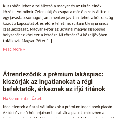
Küszöbön lehet a találkozó a magyar és az ukrán elnök
között. Volodimir Zelenszkij és csapata már össze is állított
egy javaslatcsomagot, ami mentén javítani lehet a két ország
közötti kapcsolatot és előre lehet mozdítani Ukrajna uniós
csatlakozását. Magyar Péter az ukrajnai magyar kisebbség
helyzetéhez köti ezt a kérdést. Mi történt? A közeljövőben
találkozik Magyar Péter […]
Read More »
Átrendeződik a prémium lakáspiac:
kiszórják az ingatlanokat a régi
befektetők, érkeznek az ifjú titánok
No Comments
|
Üzlet
Megjelentek a fiatal vállalkozók a prémium ingatlanok piacán.
Az idei év első hónapjaiban leuralták a piacot, miközben a