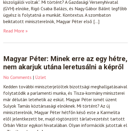
kiszolgálói voltak”. Mi történt? A Gazdasági Versenyhivatal
(GVH) elnöke, Rigó Csaba Balázs, és Nagy Gábor Bálint legfőbb
ügyész is folytatná a munkát. Kontextus. A szombaton
beiktatott miniszterelnök, Magyar Péter első […]
Read More »
Magyar Péter: Minek erre az egy hétre,
nem akarjuk utána leretusálni a képről
No Comments
|
Üzlet
Kedden további miniszterjelöltek bizottsági meghallgatásaival
folytatódik a parlamenti munka, és Tisza-kormány miniszterei
már délután letehetik az esküt. Magyar Péter ismét üzent
Sulyok Tamás köztársasági elnöknek. Mi történt? Az új
miniszterelnök, Magyar Péter hétfőn késő este a Karmelita
elől jelentkezett be, majd rögtönzött tárlatvezetést tartott
Orbán Viktor egykori hivatalában. Olyan információk jutottak el