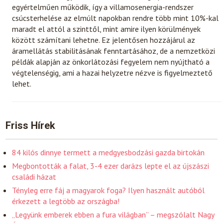
egyértelműen működik, így a villamosenergia-rendszer
csúcsterhelése az elmúlt napokban rendre több mint 10%-kal
maradt el attól a szinttől, mint amire ilyen körülmények
között számítani lehetne. Ez jelentősen hozzájárul az
áramellátás stabilitásának fenntartásához, de a nemzetközi
példák alapján az önkorlátozási fegyelem nem nyújtható a
végtelenségig, ami a hazai helyzetre nézve is figyelmeztető
lehet.
Friss Hírek
84 kilós dinnye termett a medgyesbodzási gazda birtokán
Megbontották a falat, 3-4 ezer darázs lepte el az újszászi
családi házat
Tényleg erre fáj a magyarok foga? Ilyen használt autóból
érkezett a legtöbb az országba!
„Legyünk emberek ebben a fura világban” – megszólalt Nagy