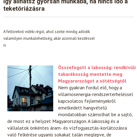
Így állhatsz gyorsan munkába, ha nincs idő a
teketóriázásra
A feltörekvő vidéki régió, ahol szinte mindig adódik
valamilyen munkalehetőség, akár azonnali kezdéssel
is
Összefogott a lakosság: rendkívüli
takarékosság mentette meg
Magyarországot a sötétségtől
Nem gyakran fordul elő, hogy a
villamosenergia-rendszerterheléssel
kapcsolatos fejleményekről
emelkedett hangvételű
mondatokban számolhat be a sajtó,
de most ez a helyzet Magyarországon. A lakosság és a
vállalatok önkéntes áram- és vízfogyasztás-korlátozásra
való felkérése ugyanis sokakat talán meglepve, de