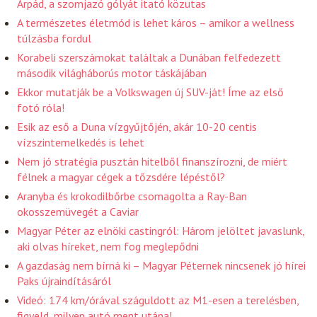
Árpád, a szomjazó gólyát itató közutas
A természetes életmód is lehet káros – amikor a wellness
túlzásba fordul
Korabeli szerszámokat találtak a Dunában felfedezett
második világháborús motor táskájában
Ekkor mutatják be a Volkswagen új SUV-ját! Íme az első
fotó róla!
Esik az eső a Duna vízgyűjtőjén, akár 10-20 centis
vízszintemelkedés is lehet
Nem jó stratégia pusztán hitelből finanszírozni, de miért
félnek a magyar cégek a tőzsdére lépéstől?
Aranyba és krokodilbőrbe csomagolta a Ray-Ban
okosszemüvegét a Caviar
Magyar Péter az elnöki castingról: Három jelöltet javaslunk,
aki olvas híreket, nem fog meglepődni
A gazdaság nem bírná ki – Magyar Péternek nincsenek jó hírei
Paks újraindításáról
Videó: 174 km/órával száguldott az M1-esen a terelésben,
figyeld, milyen autó ment utána!