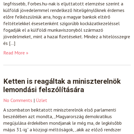
legfrissebb, Forbes.hu-nak is eljuttatott elemzése szerint a
külföldi jövedelemmel rendelkező hiteligénylőknek érdemes
előre felkészülniük arra, hogy a magyar bankok eltérő
feltételekkel ésesetenként szigorúbb kockázatkezeléssel
fogadják el a külföldi munkaviszonyból származó
jövedelmeket, mint a hazai fizetéseket. Mindez a hitelösszegre
és […]
Read More »
Ketten is reagáltak a miniszterelnök
lemondási felszólítására
No Comments
|
Üzlet
A szombaton beiktatott miniszterelnök első parlamenti
beszédében azt mondta, „Magyarország demokratikus
megújulása érdekében mondjanak le még ma, de legkésőbb
május 31-ig” a közjogi méltóságok, „akik az előző rendszer