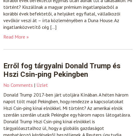
korábbi évek befektetői egymás után adnak túl a lakásaikon. Mi
történt? Kiszállnak a magyar prémium ingatlanpiacból a
korábbi évek befektetői, a helyüket egy fiatal, vállalkozói
vevőkör veszi át – írta közleményében a Duna House. Az
ingatlanközvetítő cég […]
Read More »
Erről fog tárgyalni Donald Trump és
Hszi Csin-ping Pekingben
No Comments
|
Üzlet
Donald Trump 2017-ben járt utoljára Kínában. A héten három
napot tölt majd Pekingben, hogy rendezze a kapcsolatokat
Hszi Csin-ping kínai elnökkel. Mi történt? Az amerikai elnök
szerdán szerdán utazik Pekingbe egy három napos látogatásra.
Donald Trump Hszi Csin-ping kínai elnökkel is
tárgyalóasztalhoz ül, hogy a globális gazdaságot
meghatározó kérdésekről beszéljenek. A Reuters úgy tudja,