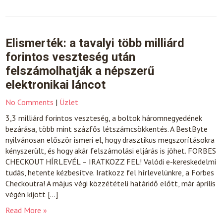
Elismerték: a tavalyi több milliárd
forintos veszteség után
felszámolhatják a népszerű
elektronikai láncot
No Comments
|
Üzlet
3,3 milliárd forintos veszteség, a boltok háromnegyedének
bezárása, több mint százfős létszámcsökkentés. A BestByte
nyilvánosan először ismeri el, hogy drasztikus megszorításokra
kényszerült, és hogy akár felszámolási eljárás is jöhet. FORBES
CHECKOUT HÍRLEVÉL – IRATKOZZ FEL! Valódi e-kereskedelmi
tudás, hetente kézbesítve. Iratkozz fel hírlevelünkre, a Forbes
Checkoutra! A május végi közzétételi határidő előtt, már április
végén kijött […]
Read More »