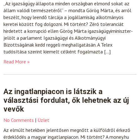
„Az igazságügy állapota minden országban elmond sokat az
állam valódi természetéről” – mondta Görög Márta, és arról
beszélt, hogy leendő tárcája a jogállamiság alkotmányos
keretei között fog dolgozni. Mi történt? Zéró toleranciát
hirdetett a korrupció ellen Görög Márta igazságügyiminiszter-
jelölt a parlament Igazságügyi és Alkotmányügyi
Bizottságának kedd reggeli meghallgatásán. A Telex
tudósítása szerint kiemelt célként fogalmazta […]
Read More »
Az ingatlanpiacon is látszik a
választási fordulat, ők lehetnek az új
vevők
No Comments
|
Üzlet
Az elmúlt hetekben jelentősen megnőtt a külföldről érkező
érdeklődés a magyar ingatlanpiacon. Mi történt? A money.hu