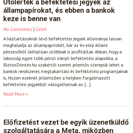
Utolérték a befektetési jegyek az
állampapírokat, és ebben a bankok
keze is benne van
No Comments
|
Üzlet
A háztartásoknál lévő befektetési jegyek állománya lassan
meghaladja az állampapírokét, bár az év eleji állami
pénzesőből láthatóan utóbbiak is profitáltak. Abban, hogy a
lakosság egyre több pénzt irányit befektetési alapokba, a
BiztosDöntés.hu szakértői szerint jelentős szerepük lehet a
bankok rendszeres megtakarítási és befektetési programjainak
is, hiszen ezeknél jellemzően a helyben forgalmazott
befektetési jegyekből válogathatnak az […]
Read More »
Előfizetést vezet be egyik üzenetküldő
szolgáltatására a Meta, miközben