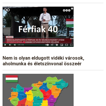
Nem is olyan eldugott vidéki városok,
aholmunka és életszínvonal összeér