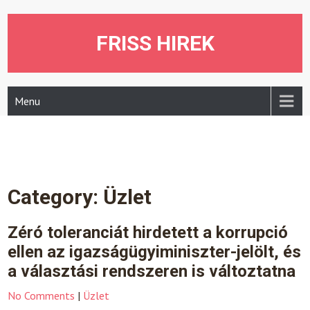
Skip
to
content
FRISS HIREK
Menu
Category:
Üzlet
Zéró toleranciát hirdetett a korrupció
ellen az igazságügyiminiszter-jelölt, és
a választási rendszeren is változtatna
No Comments
|
Üzlet