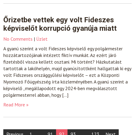
Őrizetbe vettek egy volt Fideszes
képviselőt korrupció gyanúja miatt
No Comments
|
Üzlet
A gyanú szerint a volt Fideszes képviselő egy polgármester
hozzátartozójának intézett fiktív munkát. Az ezért járó
fizetésből vissza kellett osztani. Mi történt? Házkutatást
tartottak a lakóhelyén, majd gyanúsítottként hallgattak ki egy
volt Fidszeses országgyűlési képviselőt – ezt a Központi
Nyomozó Főügyészség írta közleményében. A gyanú szerint a
képviselő „megállapodott egy 2024-ben megválasztott
polgármesterrel abban, hogy […]
Read More »
Posts
Previous
1
…
91
92
93
…
123
Next