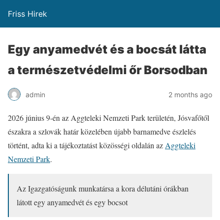
Friss Hirek
Egy anyamedvét és a bocsát látta
a természetvédelmi őr Borsodban
admin
2 months ago
2026 június 9-én az Aggteleki Nemzeti Park területén, Jósvafőtől
északra a szlovák határ közelében újabb barnamedve észlelés
történt, adta ki a tájékoztatást közösségi oldalán az
Aggteleki
Nemzeti Park
.
Az Igazgatóságunk munkatársa a kora délutáni órákban
látott egy anyamedvét és egy bocsot