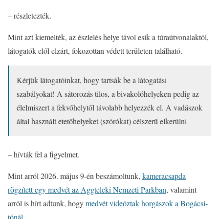
– részletezték.
Mint azt kiemelték, az észlelés helye távol esik a túraútvonalaktól,
látogatók elől elzárt, fokozottan védett területen található.
Kérjük látogatóinkat, hogy tartsák be a látogatási
szabályokat! A sátorozás tilos, a bivakolóhelyeken pedig az
élelmiszert a fekvőhelytől távolabb helyezzék el. A vadászok
által használt etetőhelyeket (szórókat) célszerű elkerülni
– hívták fel a figyelmet.
Mint arról 2026. május 9-én beszámoltunk,
kameracsapda
rögzített egy medvét az Aggteleki Nemzeti Parkban
, valamint
arról is hírt adtunk, hogy
medvét videóztak horgászok a Bogácsi-
tónál
.