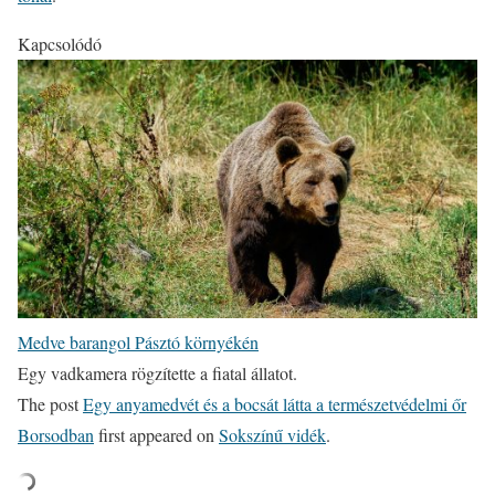
Kapcsolódó
Medve barangol Pásztó környékén
Egy vadkamera rögzítette a fiatal állatot.
The post
Egy anyamedvét és a bocsát látta a természetvédelmi őr
Borsodban
first appeared on
Sokszínű vidék
.