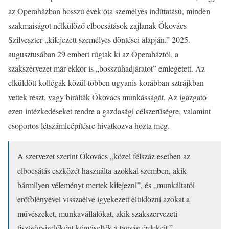
az Operaházban hosszú évek óta személyes indíttatású, minden
szakmaiságot nélkülöző elbocsátások zajlanak Ókovács
Szilveszter „kifejezett személyes döntései alapján.” 2025.
augusztusában 29 embert rúgtak ki az Operaháztól, a
szakszervezet már ekkor is „bosszúhadjáratot” emlegetett. Az
elküldött kollégák közül többen ugyanis korábban sztrájkban
vettek részt, vagy bírálták Ókovács munkásságát. Az igazgató
ezen intézkedéseket rendre a gazdasági célszerűségre, valamint
csoportos létszámleépítésre hivatkozva hozta meg.
A szervezet szerint Ókovács „közel félszáz esetben az
elbocsátás eszközét használta azokkal szemben, akik
bármilyen véleményt mertek kifejezni”, és „munkáltatói
erőfölényével visszaélve igyekezett elüldözni azokat a
művészeket, munkavállalókat, akik szakszervezeti
tisztségviselőként képviselték a tagság érdekeit.”