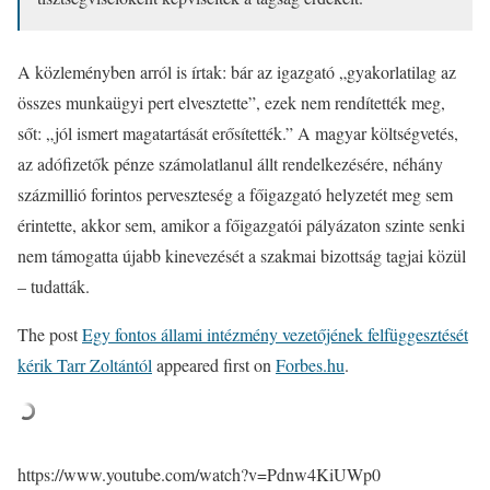
A közleményben arról is írtak: bár az igazgató „gyakorlatilag az
összes munkaügyi pert elvesztette”, ezek nem rendítették meg,
sőt: „jól ismert magatartását erősítették.” A magyar költségvetés,
az adófizetők pénze számolatlanul állt rendelkezésére, néhány
százmillió forintos perveszteség a főigazgató helyzetét meg sem
érintette, akkor sem, amikor a főigazgatói pályázaton szinte senki
nem támogatta újabb kinevezését a szakmai bizottság tagjai közül
– tudatták.
The post
Egy fontos állami intézmény vezetőjének felfüggesztését
kérik Tarr Zoltántól
appeared first on
Forbes.hu
.
https://www.youtube.com/watch?v=Pdnw4KiUWp0