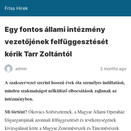
Friss Hirek
Egy fontos állami intézmény
vezetőjének felfüggesztését
kérik Tarr Zoltántól
admin
3 months ago
A szakszervezet szerint hosszú évek óta személyes indíttatású,
minden szakmaiságot nélkülöző elbocsátások zajlanak az
intézményben.
Mi történt?
Ókovács Szilveszternek, a Magyar Állami Operaház
főigazgatójának azonnali felfüggesztését és tevékenységének
kivizsgálását kérte a Magyar Zeneművészek és Táncművészek