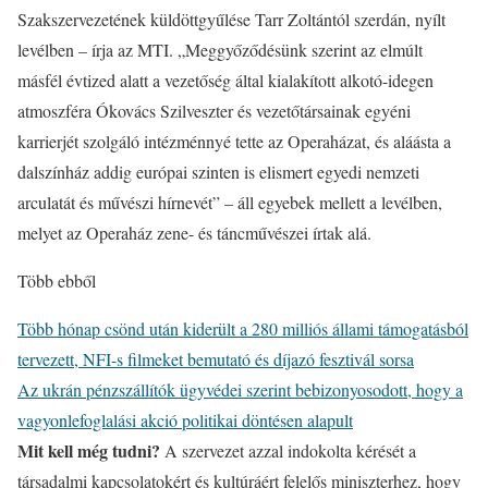
Szakszervezetének küldöttgyűlése Tarr Zoltántól szerdán, nyílt
levélben – írja az MTI. „Meggyőződésünk szerint az elmúlt
másfél évtized alatt a vezetőség által kialakított alkotó-idegen
atmoszféra Ókovács Szilveszter és vezetőtársainak egyéni
karrierjét szolgáló intézménnyé tette az Operaházat, és aláásta a
dalszínház addig európai szinten is elismert egyedi nemzeti
arculatát és művészi hírnevét” – áll egyebek mellett a levélben,
melyet az Operaház zene- és táncművészei írtak alá.
Több ebből
Több hónap csönd után kiderült a 280 milliós állami támogatásból
tervezett, NFI-s filmeket bemutató és díjazó fesztivál sorsa
Az ukrán pénzszállítók ügyvédei szerint bebizonyosodott, hogy a
vagyonlefoglalási akció politikai döntésen alapult
Mit kell még tudni?
A szervezet azzal indokolta kérését a
társadalmi kapcsolatokért és kultúráért felelős miniszterhez, hogy