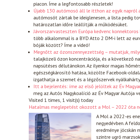
piacon. Íme a legfontosabb részletek!
Újabb 130 autómosó áll le itthon az egyik napról 
autómosót zártak be ideiglenesen, a lista pedig to
határozatlan időre leállítják a működésüket.
Jávorszarvasteszten Európa kedvenc konnektoros hi
több alkalommal is a BYD Atto 2 DM-i lett az eur
bóják között? Íme a videó!
Megnőtt az ózonszennyezettség – mutatjuk, mily
talajközeli ózon koncentrációja, és a következő 
napsütéses délutánokon. Az ilyenkor magas hőmér
egészségkárosító hatása, közölte Facebook-oldal
izgathatja a szemet és a légzőszervek nyálkahárty
Itt a bejelentés: íme az első jelöltek az Év Magya
meg az Autós Nagykoalíció az Év Magyar Autója ver
Visited 1 times, 1 visit(s) today
Hatalmas meglepetést okozott a Mol – 2022 óta ne
A Mol a 2022-es ener
negyedévben. A fel
eredménye jócskán m
szintre ugró marzso