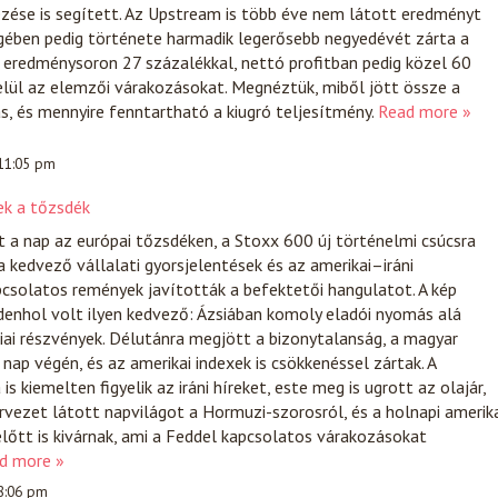
kezése is segített. Az Upstream is több éve nem látott eredményt
égében pedig története harmadik legerősebb negyedévét zárta a
 eredménysoron 27 százalékkal, nettó profitban pedig közel 60
elül az elemzői várakozásokat. Megnéztük, miből jött össze a
s, és mennyire fenntartható a kiugró teljesítmény.
Read more »
 11:05 pm
ek a tőzsdék
t a nap az európai tőzsdéken, a Stoxx 600 új történelmi csúcsra
 kedvező vállalati gyorsjelentések és az amerikai–iráni
csolatos remények javították a befektetői hangulatot. A kép
enhol volt ilyen kedvező: Ázsiában komoly eladói nyomás alá
iai részvények. Délutánra megjött a bizonytalanság, a magyar
nap végén, és az amerikai indexek is csökkenéssel zártak. A
s kiemelten figyelik az iráni híreket, este meg is ugrott az olajár,
tervezet látott napvilágot a Hormuzi-szorosról, és a holnapi amerik
lőtt is kivárnak, ami a Feddel kapcsolatos várakozásokat
d more »
 8:06 pm