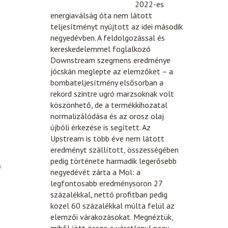
2022-es
energiaválság óta nem látott
teljesítményt nyújtott az idei második
negyedévben. A feldolgozással és
kereskedelemmel foglalkozó
Downstream szegmens eredménye
jócskán meglepte az elemzőket – a
bombateljesítmény elsősorban a
rekord szintre ugró marzsoknak volt
köszönhető, de a termékkihozatal
normalizálódása és az orosz olaj
újbóli érkezése is segített. Az
Upstream is több éve nem látott
eredményt szállított, összességében
pedig története harmadik legerősebb
n
negyedévét zárta a Mol: a
legfontosabb eredménysoron 27
százalékkal, nettó profitban pedig
közel 60 százalékkal múlta felül az
elemzői várakozásokat. Megnéztük,
miből jött össze a váratlanul nagy