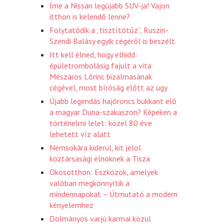
Íme a Nissan legújabb SUV-ja! Vajon
itthon is kelendő lenne?
Folytatódik a „tisztítótűz”, Ruszin-
Szendi Balásy egyik cégéről is beszélt
Itt kell élned, hogy elhidd:
épületrombolásig fajult a vita
Mészáros Lőrinc bizalmasának
cégével, most bíróság előtt az ügy
Újabb legendás hajóroncs bukkant elő
a magyar Duna-szakaszon? Képeken a
történelmi lelet: közel 80 éve
lehetett víz alatt
Nemsokára kiderül, kit jelöl
köztársasági elnöknek a Tisza
Okosotthon: Eszközök, amelyek
valóban megkönnyítik a
mindennapokat – Útmutató a modern
kényelemhez
Dolmányos varjú karmai közül