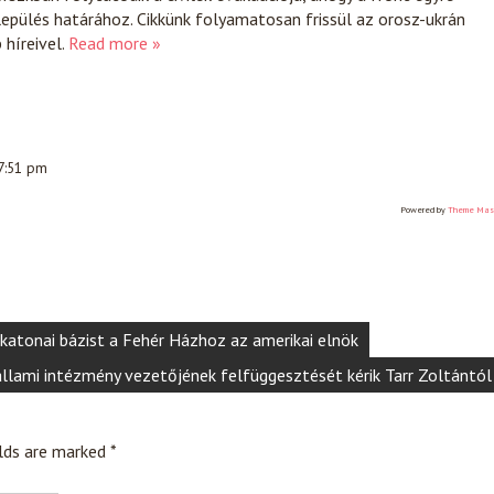
lepülés határához. Cikkünk folyamatosan frissül az orosz-ukrán
híreivel.
Read more »
 7:51 pm
Powered by
Theme Mas
 katonai bázist a Fehér Házhoz az amerikai elnök
llami intézmény vezetőjének felfüggesztését kérik Tarr Zoltántól
elds are marked
*