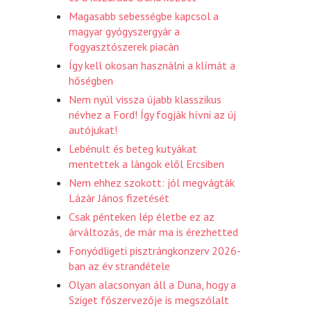
Magasabb sebességbe kapcsol a
magyar gyógyszergyár a
fogyasztószerek piacán
Így kell okosan használni a klímát a
hőségben
Nem nyúl vissza újabb klasszikus
névhez a Ford! Így fogják hívni az új
autójukat!
Lebénult és beteg kutyákat
mentettek a lángok elől Ercsiben
Nem ehhez szokott: jól megvágták
Lázár János fizetését
Csak pénteken lép életbe ez az
árváltozás, de már ma is érezhetted
Fonyódligeti pisztrángkonzerv 2026-
ban az év strandétele
Olyan alacsonyan áll a Duna, hogy a
Sziget főszervezője is megszólalt