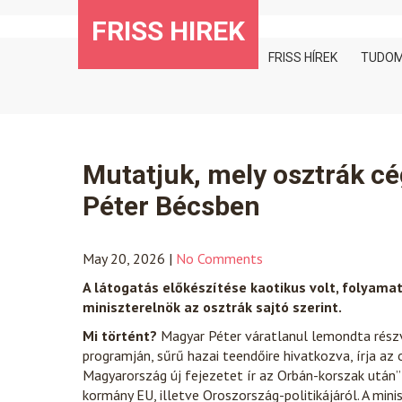
Skip
FRISS HIREK
to
content
FRISS HÍREK
TUDO
Mutatjuk, mely osztrák c
Péter Bécsben
May 20, 2026
|
No Comments
A látogatás előkészítése kaotikus volt, folyam
miniszterelnök az osztrák sajtó szerint.
Mi történt?
Magyar Péter váratlanul lemondta részv
programján, sűrű hazai teendőire hivatkozva, írja az
Magyarország új fejezetet ír az Orbán-korszak után
kormány EU, illetve Oroszország-politikájáról. A mi