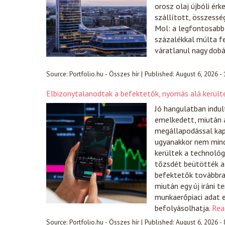
orosz olaj újbóli ér
szállított, összess
Mol: a legfontosabb
százalékkal múlta f
váratlanul nagy dobá
Source:
Portfolio.hu - Összes hír
|
Published:
August 6, 2026 -
Elbizonytalanodtak a befektetők, nyomás alá került
Jó hangulatban indul
emelkedett, miután a
megállapodással kap
ugyanakkor nem mind
kerültek a technológ
tőzsdét beütötték a 
befektetők továbbra i
miután egy új iráni 
munkaerőpiaci adat e
befolyásolhatja.
Rea
Source:
Portfolio.hu - Összes hír
|
Published:
August 6, 2026 -