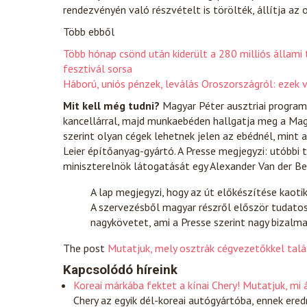
rendezvényén való részvételt is törölték, állítja az o
Több ebből
Több hónap csönd után kiderült a 280 milliós állam
fesztivál sorsa
Háború, uniós pénzek, leválás Oroszországról: ezek 
Mit kell még tudni?
Magyar Péter ausztriai programja
kancellárral, majd munkaebéden hallgatja meg a Mag
szerint olyan cégek lehetnek jelen az ebédnél, mint a 
Leier építőanyag-gyártó. A Presse megjegyzi: utóbbi 
miniszterelnök látogatását egy Alexander Van der Be
A lap megjegyzi, hogy az út előkészítése kaot
A szervezésből magyar részről először tudatosa
nagykövetet, ami a Presse szerint nagy bizalma
The post
Mutatjuk, mely osztrák cégvezetőkkel tal
Kapcsolódó híreink
Koreai márkába fektet a kínai Chery! Mutatjuk, mi 
Chery az egyik dél-koreai autógyártóba, ennek ere