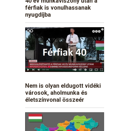
40 év munkaviszony után a
férfiak is vonulhassanak
nyugdíjba
Nem is olyan eldugott vidéki
városok, aholmunka és
életszínvonal összeér