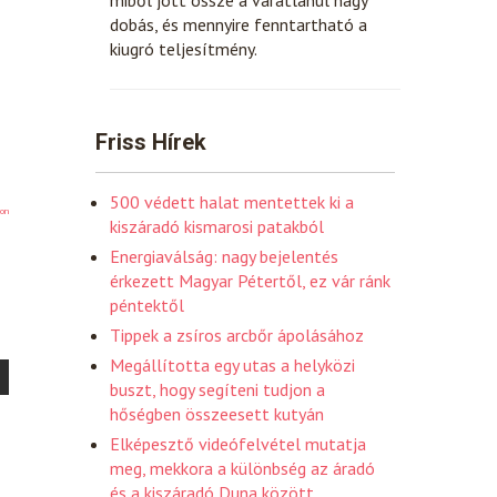
dobás, és mennyire fenntartható a
kiugró teljesítmény.
Friss Hírek
500 védett halat mentettek ki a
on
kiszáradó kismarosi patakból
Energiaválság: nagy bejelentés
érkezett Magyar Pétertől, ez vár ránk
péntektől
Tippek a zsíros arcbőr ápolásához
Megállította egy utas a helyközi
buszt, hogy segíteni tudjon a
hőségben összeesett kutyán
Elképesztő videófelvétel mutatja
meg, mekkora a különbség az áradó
és a kiszáradó Duna között