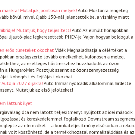
a másikra! Mutatjuk, pontosan melyek!
Autó
Mostanra rengeteg
vább bővül, mivel újabb 130-nál jelentették be, a vízhiány miatt
bridje! Mutatjuk, hogy teljesített!
Autó
Az elmúlt hónapokban
ópai újautó-piac legkeresettebb PHEV-je. Vajon hogyan boldogul a
en erős tüneteket okozhat
Vidék
Meghaladhatja a célértéket a
napokban országszerte tovább emelkedhet, különösen a meleg,
séklethez, az esetleges hőstresszhez hozzáadódik az ózon
án a HungaroMet. Posztjuk szerint az ózonszennyezettség
áját, köhögést és fejfájást okozhat.…
r Autója 2027 díjakra!
Autó
Immár nyolcadik alkalommal hirdette
senyt. Mutatjuk az első jelölteket!
m láttunk ilyet
giaválság óta nem látott teljesítményt nyújtott az idei második
dolgozással és kereskedelemmel foglalkozó Downstream szegmen
eglepte az elemzőket – a bombateljesítmény elsősorban a rekor
knak volt köszönhető, de a termékkihozatal normalizálódása és az