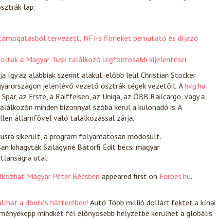
sztrák lap.
i támogatásból tervezett, NFI-s filmeket bemutató és díjazó
voltak a Magyar-Tusk találkozó legfontosabb kijelentései
 így az alábbiak szerint alakul: előbb leül Christian Stocker
yarországon jelenlévő vezető osztrák cégek vezetőit. A
hvg.hu
Spar, az Erste, a Raiffeisen, az Uniqa, az ÖBB Railcargo, vagy a
találkozón minden bizonnyal szóba kerül a különadó is. A
llen államfővel való találkozással zárja.
ikusra sikerült, a program folyamatosan módosult.
n kihagyták Szilágyiné Bátorfi Edit bécsi magyar
tlanságra utal.
álkozhat Magyar Péter Bécsben
appeared first on
Forbes.hu
.
állhat a döntés hátterében!
Autó
Több millió dollárt fektet a kínai
dményeképp mindkét fél előnyösebb helyzetbe kerülhet a globális