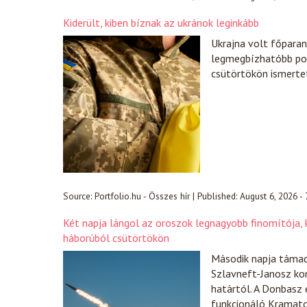
Kiderült, kiben bíznak az ukránok leginkább
Ukrajna volt főparanc
legmegbízhatóbb pol
csütörtökön ismerte
Source:
Portfolio.hu - Összes hír
|
Published:
August 6, 2026 -
Két napja lángol az oroszok legnagyobb finomítója, k
háborúból csütörtökön
Második napja támad
Szlavneft-Janosz ko
határtól. A Donbasz 
funkcionáló Kramator