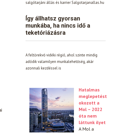
salgótarjáni állás és karrier Salgotarjanallas.hu
Így állhatsz gyorsan
munkába, ha nincs idő a
teketóriázásra
A feltörekvő vidéki régió, ahol szinte mindig
adódik valamilyen munkalehetőség, akár
azonnali kezdéssel is
Hatalmas
meglepetést
okozott a
Mol – 2022
ai
óta nem
láttunk ilyet
A Mol a