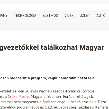
MÁNY
TECHNOLÓGIA
ÉLETMÓD
VIDÉK
ÜZLET
AUTÓ
égvezetőkkel találkozhat Magyar
atosan módosult a program, végül hamarabb hazatér a
ételét az idén 30 éves Wachaui Európa-fórum csütörtöki
 osztrák
Die Presse.
Magyar a fórumon „Európa fellélegzik,
” címmel beharangozott előadáson angolul beszélt volna a Tisza-
niszterelnök programjából az Osztrák Szövetségi Gazdasági Kamara