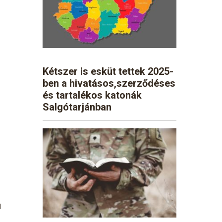
Kétszer is esküt tettek 2025-
ben a hivatásos,szerződéses
és tartalékos katonák
Salgótarjánban
s
d