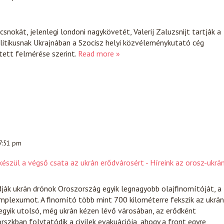
snokát, jelenlegi londoni nagykövetét, Valerij Zaluzsnijt tartják a
itikusnak Ukrajnában a Szocisz helyi közvéleménykutató cég
tett felmérése szerint.
Read more »
 7:51 pm
észül a végső csata az ukrán erődvárosért - Híreink az orosz-ukrá
ják ukrán drónok Oroszország egyik legnagyobb olajfinomítóját, a
mplexumot. A finomító több mint 700 kilométerre fekszik az ukrán
egyik utolsó, még ukrán kézen lévő városában, az erődként
szkban folytatódik a civilek evakuációja, ahogy a front egyre