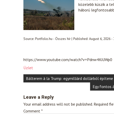
közelebb kúszik a te
háború legfontosabb 
Source:
Portfolio.hu - Összes hír
|
Published:
August 6, 2026 -
https://www.youtube.com/watch?v=Pdnw4KiUWp0
Üzlet
Post
Bálterem à la Trump: egymilliárd dollárból építene
navigation
Egy fontos á
Leave a Reply
Your email address will not be published.
Required fi
Comment
*