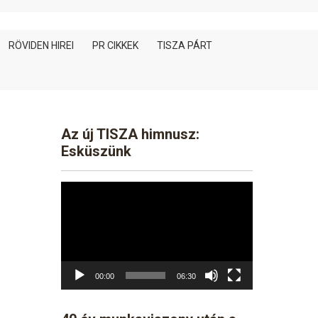
RÖVIDEN HIREI
PR CIKKEK
TISZA PÁRT
Az új TISZA himnusz:
Esküszünk
Video
Player
00:00
06:30