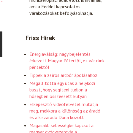
on
ami a Feddel kapcsolatos
várakozásokat befolyásolhatja.
Friss Hírek
Energiaválság: nagy bejelentés
érkezett Magyar Pétertől, ez vár ránk
péntektől
Tippek a zsíros arcbőr ápolásához
Megállította egy utas a helyközi
buszt, hogy segíteni tudjon a
hőségben összeesett kutyán
Elképesztő videófelvétel mutatja
meg, mekkora a különbség az áradó
és a kiszáradó Duna között
Magasabb sebességbe kapcsol a
magyar gyógyszergyár a