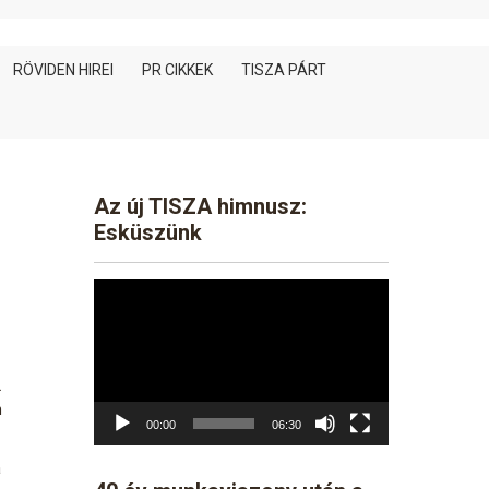
RÖVIDEN HIREI
PR CIKKEK
TISZA PÁRT
Az új TISZA himnusz:
Esküszünk
Video
Player
l
n
00:00
06:30
a