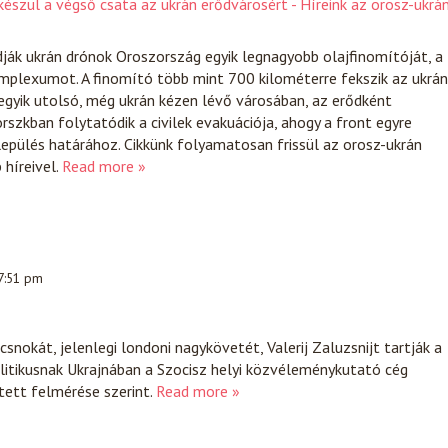
észül a végső csata az ukrán erődvárosért - Híreink az orosz-ukrá
ják ukrán drónok Oroszország egyik legnagyobb olajfinomítóját, a
mplexumot. A finomító több mint 700 kilométerre fekszik az ukrán
egyik utolsó, még ukrán kézen lévő városában, az erődként
szkban folytatódik a civilek evakuációja, ahogy a front egyre
lepülés határához. Cikkünk folyamatosan frissül az orosz-ukrán
híreivel.
Read more »
 7:51 pm
snokát, jelenlegi londoni nagykövetét, Valerij Zaluzsnijt tartják a
itikusnak Ukrajnában a Szocisz helyi közvéleménykutató cég
tett felmérése szerint.
Read more »