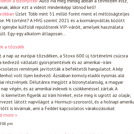
ideón a bizonyíték!
Autó
Ha még mindig abban a tévhitben élsz,
ak, akkor ezt a videót mindenképp látnod kell!
várókban
Üzlet
Több mint 51 millió forint ment el méltóságteljes
 be. Mi történt? A HVG szerint 2021 és a kormányváltás között
e igénybe külföldi repülőterek VIP-váróit, amelyek használata
rült. Egy-egy alkalom átlagosan…
ek a tőzsdék
t a nap az európai tőzsdéken, a Stoxx 600 új történelmi csúcsra
 kedvező vállalati gyorsjelentések és az amerikai–iráni
csolatos remények javították a befektetői hangulatot. A kép
enhol volt ilyen kedvező: Ázsiában komoly eladói nyomás alá
iai részvények. Délutánra megjött a bizonytalanság, a magyar
nap végén, és az amerikai indexek is csökkenéssel zártak. A
s kiemelten figyelik az iráni híreket, este meg is ugrott az olajár,
tervezet látott napvilágot a Hormuzi-szorosról, és a holnapi amerik
lőtt is kivárnak, ami a Feddel kapcsolatos várakozásokat
d more »
 8:06 pm