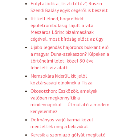
Folytatódik a „tisztítótűz”, Ruszin-
Szendi Balásy egyik cégéről is beszélt
Itt kell élned, hogy elhidd:
épületrombolásig fajult a vita
Mészáros Lőrinc bizalmasának
cégével, most bíróság előtt az ügy
Újabb legendás hajóroncs bukkant elő
a magyar Duna-szakaszon? Képeken a
történelmi lelet: közel 80 éve
lehetett víz alatt
Nemsokára kiderül, kit jelöl
köztársasági elnöknek a Tisza
Okosotthon: Eszközök, amelyek
valóban megkönnyítik a
mindennapokat – Útmutató a modern
kényelemhez
Dolmányos varjú karmai közül
mentették meg a bébividrát
Keresik a szomjazó gólyát megitató