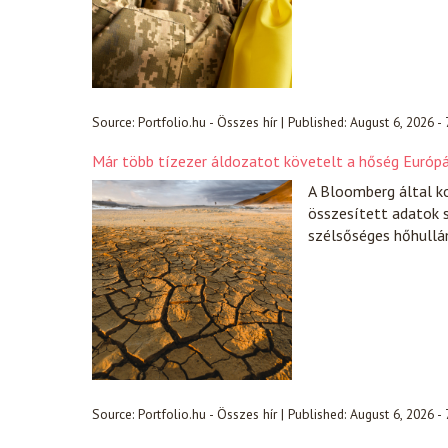
Source:
Portfolio.hu - Összes hír
|
Published:
August 6, 2026 -
Már több tízezer áldozatot követelt a hőség Európá
A Bloomberg által ko
összesített adatok s
szélsőséges hőhull
Source:
Portfolio.hu - Összes hír
|
Published:
August 6, 2026 -