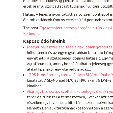
működési hatékonyság javítását és a kínálat optimal
érték arányú szolgáltatást tudjanak nyújtani. Elküldtü
Hatás.
A lépés a nyomtatott sajtó szempontjából is 
élelmiszerláncok fontos értékesítési pontnak számí
The post
Egy komplett termékkategória eltűnik az A
Forbes.hu
.
Kapcsolódó híreink
Magyar fejlesztés segíthet a hőkupolák gyengítés
hőhullámok és az egyre gyakrabban kialakuló hőku
enyhíthetik a szélsőséges időjárás hatásait. Egy 
Agrofórumnak, amely hozzájárulhat a jelenség gyen
alakul ki, amikor egy kiterjedt magas…
1705 kilométer egy tankkal? Ilyen SUV-ot kínál a 
kínálatát. A SkyNomad N70 és N90 akár 76 kWh-s a
kínálhat.
Akár egy titokzatos szellem: különleges őzbak n
fehér őz tűnik fel a természetben, ilyenkor azt ér
részében így is van, de a kitartás a szerencsével k
Németh Dániel kitartásának köszönhetően a szer