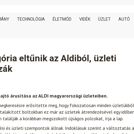
MÁNY
TECHNOLÓGIA
ÉLETMÓD
VIDÉK
ÜZLET
AUTÓ
ia eltűnik az Aldiból, üzleti
zák
jtó árusítása az ALDI magyarországi üzleteiben.
megkeresésre erősítette meg, hogy fokozatosan minden üzletükbő
 átalakított boltokban ez már az üzletek átrendezésével egy időbe
találják a korábban megszokott újságos polcokat, írja a lap.
si és üzleti szempontok állnak. Indoklásuk szerint a változtatás 