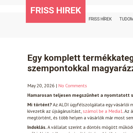
Skip
FRISS HIREK
to
content
FRISS HÍREK
TUDO
Egy komplett termékkategór
szempontokkal magyaráz
May 20, 2026
|
No Comments
Hamarosan teljesen megszűnhet a nyomtatott sa
Mi történt?
Az ALDI ügyfélszolgálata egy vásárlói 
kivezetik az újságárusítást,
számol be a Media1
. Az
megtörtént, és több helyen a vásárlók már most sem 
Indoklás.
A vállalat szerint a döntés mögött működé