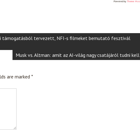
Powered by
Theme Mas
mi támogatásból tervezett, NFI-s filmeket bemutató fesztivál
Musk vs. Altman: amit az AI-világ nagy csatájáról tudni kell
elds are marked
*