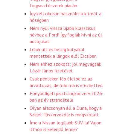
fogyasztószerek piacán
Így kell okosan használni a klímát a
hőségben
Nem nyúl vissza újabb klasszikus
névhez a Ford! Így fogják hívni az új
autójukat!
Lebénult és beteg kutyákat
mentettek a lángok elől Ercsiben
Nem ehhez szokott: jól megvágták
Lázár János fizetését
Csak pénteken lép életbe ez az
árváltozás, de már ma is érezhetted
Fonyódligeti pisztrángkonzerv 2026-
ban az év strandétele
Olyan alacsonyan áll a Duna, hogy a
Sziget főszervezője is megszólalt
Íme a Nissan legújabb SUV-ja! Vajon
itthon is kelendő lenne?