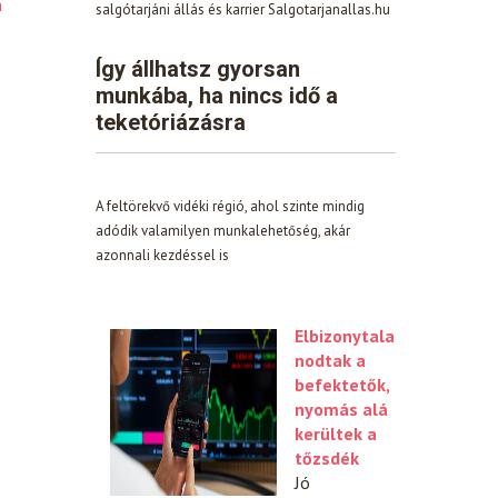
n
salgótarjáni állás és karrier Salgotarjanallas.hu
Így állhatsz gyorsan
munkába, ha nincs idő a
teketóriázásra
A feltörekvő vidéki régió, ahol szinte mindig
adódik valamilyen munkalehetőség, akár
azonnali kezdéssel is
Elbizonytala
nodtak a
befektetők,
nyomás alá
kerültek a
tőzsdék
Jó