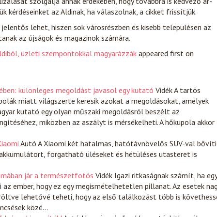
izálását szolgálja annak érdekében, hogy továbbra is kedvező ár-
k kérdéseinket az Aldinak, ha válaszolnak, a cikket frissítjük.
jelentős lehet, hiszen sok városrészben és kisebb településen az
tanak az újságok és magazinok számára.
ldiból, üzleti szempontokkal magyarázzák
appeared first on
ében: különleges megoldást javasol egy kutató
Vidék
A tartós
polák miatt világszerte keresik azokat a megoldásokat, amelyek
magyar kutató egy olyan műszaki megoldásról beszélt az
gítéséhez, miközben az aszályt is mérsékelheti. A hőkupola akkor
Xiaomi
Autó
A Xiaomi két hatalmas, hatótávnövelős SUV-val bővíti
kkumulátort, forgatható üléseket és hétüléses utasteret is
yomában jár a természetfotós
Vidék
Igazi ritkaságnak számít, ha eg
zi az ember, hogy ez egy megismételhetetlen pillanat. Az esetek na
aröltve lehetővé teheti, hogy az első találkozást több is követhess
encsések közé…