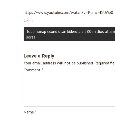
https://www.youtube.com/watch?v=Pdnw4KiUWp0
Üzlet
Post
Több hónap csönd után kiderült a 280 milliós álla
navigation
sorsa
Leave a Reply
Your email address will not be published.
Required fi
Comment
*
Name
*