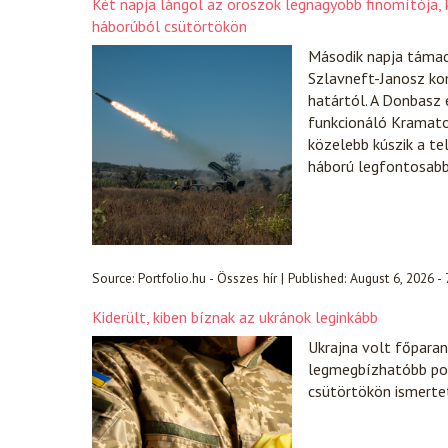
Két napja lángol az oroszok legnagyobb finomítója, k
háborúból csütörtökön
Második napja támad
Szlavneft-Janosz ko
határtól. A Donbasz 
funkcionáló Kramator
közelebb kúszik a te
háború legfontosabb 
Source:
Portfolio.hu - Összes hír
|
Published:
August 6, 2026 -
Kiderült, kiben bíznak az ukránok leginkább
Ukrajna volt főparanc
legmegbízhatóbb pol
csütörtökön ismerte