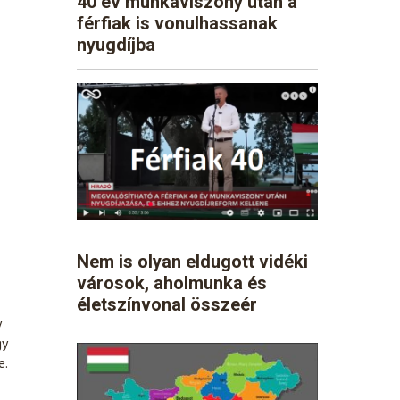
40 év munkaviszony után a
férfiak is vonulhassanak
nyugdíjba
Nem is olyan eldugott vidéki
városok, aholmunka és
életszínvonal összeér
y
gy
e.