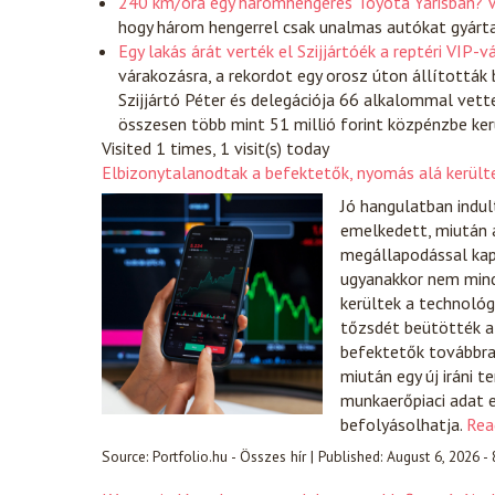
240 km/óra egy háromhengeres Toyota Yarisban? V
hogy három hengerrel csak unalmas autókat gyártan
Egy lakás árát verték el Szijjártóék a reptéri VIP-
várakozásra, a rekordot egy orosz úton állították
Szijjártó Péter és delegációja 66 alkalommal vett
összesen több mint 51 millió forint közpénzbe ke
Visited 1 times, 1 visit(s) today
Elbizonytalanodtak a befektetők, nyomás alá került
Jó hangulatban indul
emelkedett, miután a
megállapodással kap
ugyanakkor nem mind
kerültek a technológ
tőzsdét beütötték a 
befektetők továbbra i
miután egy új iráni 
munkaerőpiaci adat e
befolyásolhatja.
Rea
Source:
Portfolio.hu - Összes hír
|
Published:
August 6, 2026 -