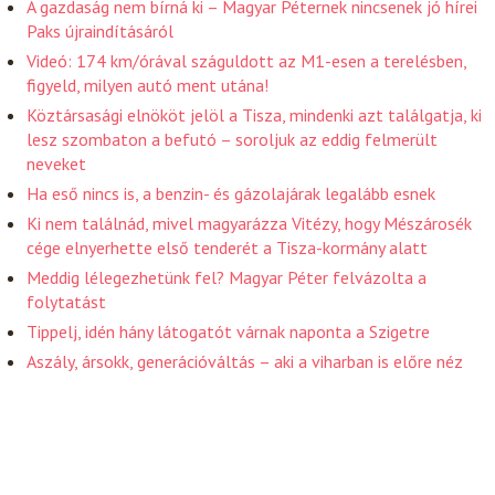
A gazdaság nem bírná ki – Magyar Péternek nincsenek jó hírei
Paks újraindításáról
Videó: 174 km/órával száguldott az M1-esen a terelésben,
figyeld, milyen autó ment utána!
Köztársasági elnököt jelöl a Tisza, mindenki azt találgatja, ki
lesz szombaton a befutó – soroljuk az eddig felmerült
neveket
Ha eső nincs is, a benzin- és gázolajárak legalább esnek
Ki nem találnád, mivel magyarázza Vitézy, hogy Mészárosék
cége elnyerhette első tenderét a Tisza-kormány alatt
Meddig lélegezhetünk fel? Magyar Péter felvázolta a
folytatást
Tippelj, idén hány látogatót várnak naponta a Szigetre
Aszály, ársokk, generációváltás – aki a viharban is előre néz