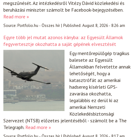
megszűnését. Az intézkedésről Vitézy Dávid közlekedési és
beruházási miniszter számolt be Facebook-bejegyzésében.
Read more »
Source:
Portfolio.hu - Összes hír
|
Published:
August 8, 2026 - 8:26 am
Egyre több jel mutat azonos irányba: az Egyesült Államok
fegyvertesztje okozhatta a saját gépének elvesztését
Egy mentőrepülőgép tragikus
balesete az Egyesült
Államokban felvetette annak
lehetőségét, hogy a
katasztrófát az amerikai
hadsereg kísérleti GPS-
zavarása okozhatta,
legalábbis ez derül ki az
amerikai Nemzeti
Közlekedésbiztonsági
Szervezet (NTSB) előzetes jelentéséből - számolt be a The
Telegraph.
Read more »
Source:
Portfolio.hu - Összes hír
|
Published:
August 8, 2026 - 8:17 am