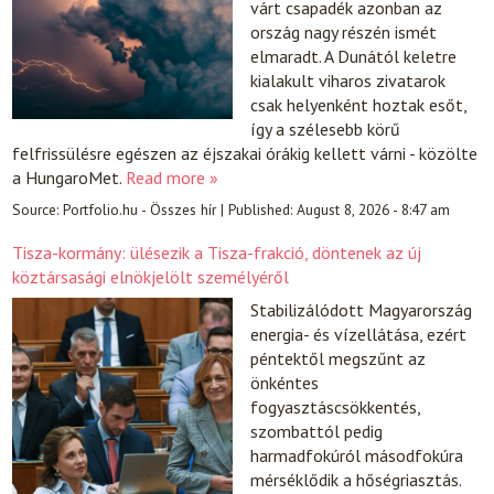
várt csapadék azonban az
ország nagy részén ismét
elmaradt. A Dunától keletre
kialakult viharos zivatarok
csak helyenként hoztak esőt,
így a szélesebb körű
felfrissülésre egészen az éjszakai órákig kellett várni - közölte
a HungaroMet.
Read more »
Source:
Portfolio.hu - Összes hír
|
Published:
August 8, 2026 - 8:47 am
Tisza-kormány: ülésezik a Tisza-frakció, döntenek az új
köztársasági elnökjelölt személyéről
Stabilizálódott Magyarország
energia- és vízellátása, ezért
péntektől megszűnt az
önkéntes
fogyasztáscsökkentés,
szombattól pedig
harmadfokúról másodfokúra
mérséklődik a hőségriasztás.