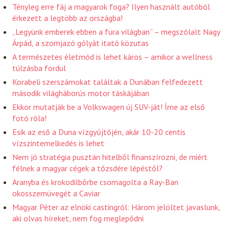
Tényleg erre fáj a magyarok foga? Ilyen használt autóból
érkezett a legtöbb az országba!
„Legyünk emberek ebben a fura világban” – megszólalt Nagy
Árpád, a szomjazó gólyát itató közutas
A természetes életmód is lehet káros – amikor a wellness
túlzásba fordul
Korabeli szerszámokat találtak a Dunában felfedezett
második világháborús motor táskájában
Ekkor mutatják be a Volkswagen új SUV-ját! Íme az első
fotó róla!
Esik az eső a Duna vízgyűjtőjén, akár 10-20 centis
vízszintemelkedés is lehet
Nem jó stratégia pusztán hitelből finanszírozni, de miért
félnek a magyar cégek a tőzsdére lépéstől?
Aranyba és krokodilbőrbe csomagolta a Ray-Ban
okosszemüvegét a Caviar
Magyar Péter az elnöki castingról: Három jelöltet javaslunk,
aki olvas híreket, nem fog meglepődni