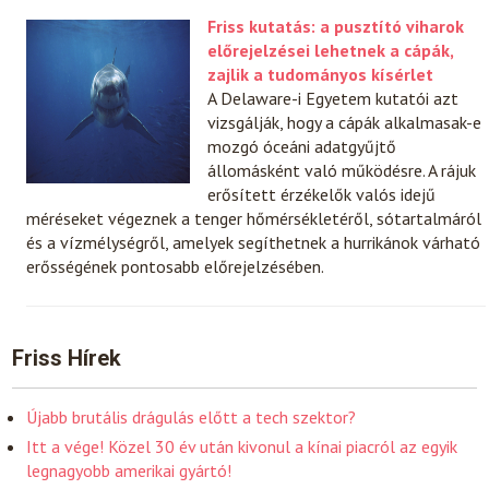
Friss kutatás: a pusztító viharok
előrejelzései lehetnek a cápák,
zajlik a tudományos kísérlet
A Delaware-i Egyetem kutatói azt
vizsgálják, hogy a cápák alkalmasak-e
mozgó óceáni adatgyűjtő
állomásként való működésre. A rájuk
erősített érzékelők valós idejű
méréseket végeznek a tenger hőmérsékletéről, sótartalmáról
és a vízmélységről, amelyek segíthetnek a hurrikánok várható
erősségének pontosabb előrejelzésében.
Friss Hírek
Újabb brutális drágulás előtt a tech szektor?
Itt a vége! Közel 30 év után kivonul a kínai piacról az egyik
legnagyobb amerikai gyártó!