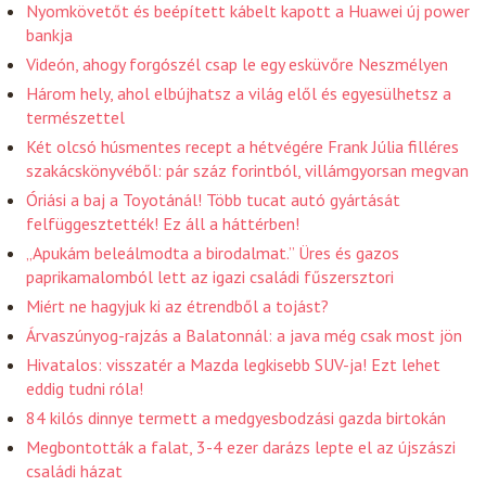
Nyomkövetőt és beépített kábelt kapott a Huawei új power
bankja
Videón, ahogy forgószél csap le egy esküvőre Neszmélyen
Három hely, ahol elbújhatsz a világ elől és egyesülhetsz a
természettel
Két olcsó húsmentes recept a hétvégére Frank Júlia filléres
szakácskönyvéből: pár száz forintból, villámgyorsan megvan
Óriási a baj a Toyotánál! Több tucat autó gyártását
felfüggesztették! Ez áll a háttérben!
„Apukám beleálmodta a birodalmat.” Üres és gazos
paprikamalomból lett az igazi családi fűszersztori
Miért ne hagyjuk ki az étrendből a tojást?
Árvaszúnyog-rajzás a Balatonnál: a java még csak most jön
Hivatalos: visszatér a Mazda legkisebb SUV-ja! Ezt lehet
eddig tudni róla!
84 kilós dinnye termett a medgyesbodzási gazda birtokán
Megbontották a falat, 3-4 ezer darázs lepte el az újszászi
családi házat