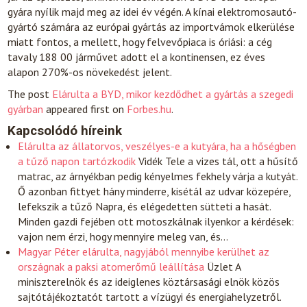
gyára nyílik majd meg az idei év végén. A kínai elektromosautó-
gyártó számára az európai gyártás az importvámok elkerülése
miatt fontos, a mellett, hogy felvevőpiaca is óriási: a cég
tavaly 188 00 járművet adott el a kontinensen, ez éves
alapon 270%-os növekedést jelent.
The post
Elárulta a BYD, mikor kezdődhet a gyártás a szegedi
gyárban
appeared first on
Forbes.hu
.
Kapcsolódó híreink
Elárulta az állatorvos, veszélyes-e a kutyára, ha a hőségben
a tűző napon tartózkodik
Vidék
Tele a vizes tál, ott a hűsítő
matrac, az árnyékban pedig kényelmes fekhely várja a kutyát.
Ő azonban fittyet hány minderre, kisétál az udvar közepére,
lefekszik a tűző Napra, és elégedetten sütteti a hasát.
Minden gazdi fejében ott motoszkálnak ilyenkor a kérdések:
vajon nem érzi, hogy mennyire meleg van, és…
Magyar Péter elárulta, nagyjából mennyibe kerülhet az
országnak a paksi atomerőmű leállítása
Üzlet
A
miniszterelnök és az ideiglenes köztársasági elnök közös
sajtótájékoztatót tartott a vízügyi és energiahelyzetről.