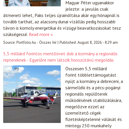
Magyar Péter ugyanakkor
jelezte: a javulás csak
átmeneti lehet, Paks teljes újraindítása akár egy hónapnál is
tovább tarthat, az alacsony dunai vízállás pedig hosszabb
távon is komoly energetikai és vízügyi beavatkozásokat tesz
szükségessé.
Read more »
Source:
Portfolio.hu - Összes hír
|
Published:
August 8, 2026 - 8:29 am
5,5 milliárd forintos mentőövet dob a kormány a regionális
reptereknek - Egyelőre nem látszik hosszútávú megoldás
Összesen 5,5 milliárd
forint többlettámogatást
nyújt a kormány a debreceni, a
sármelléki és a pécs-pogányi
regionális repülőterek
működésének stabilizálására,
megelőzve ezzel az
üzemeltető cégek
fizetésképtelenné válását és
mintegy 250 munkahely