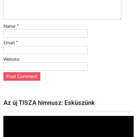
Name
*
Email
*
Website
Az új TISZA himnusz: Esküszünk
Video
Player