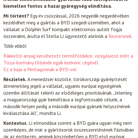
kiemelten fontos a hazai gyáregység elindítása.
Mi történt?
Egy év csúszással, 2026 negyedik negyedévében
kezdődhet meg a gyártás a BYD szegedi üzemében, ahol a
vállalat a Dolphin Surf kompakt elektromos autóit fogja
összerakni, árulta el Stella Li ügyvezető alelnök a
Reutersnek
.
Több ebből
Rákkeltő anyag kerülhetett termőföldekre, vizsgálatot indít a
Tisza-kormány Orbánék egyik kedvenc cégénél
Ez a baja a Pentagonnak a BYD-vel
R
észletek.
A menedzser közölte, törökországi gyárépítését
átmenetileg jegeli a vállalat, ugyanis európai egységének
üzembe állítását tekinti az elsődleges prioritásának. „Jelenleg
a magyarországi gyár beindítása a legfontosabb célunk, a
második helyen pedig a második európai gyárunk helyszínének
kiválasztása áll”, mondta Li.
Kontextus.
Li elmondása szerint a BYD gyára ugyan még nem
üzemképes, de már a gyártósorok összeszerelésének fázisában
jár az építkezés, aminek köszönhetően a BYD első európai