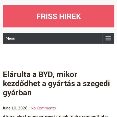
Skip
to
content
FRISS HIREK
Menu
Elárulta a BYD, mikor
kezdődhet a gyártás a szegedi
gyárban
June 10, 2026
|
No Comments
A kínai elektromosautó-gyártónak több szempontból is