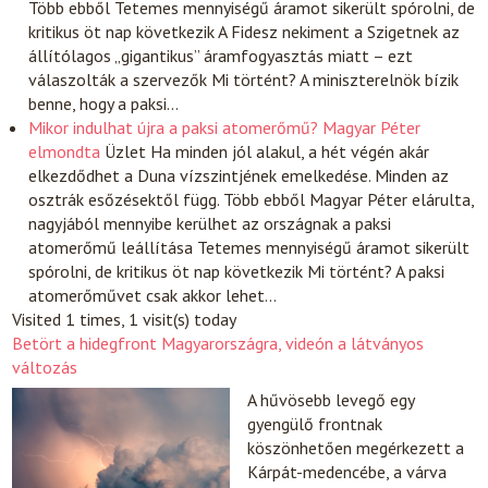
Több ebből Tetemes mennyiségű áramot sikerült spórolni, de
kritikus öt nap következik A Fidesz nekiment a Szigetnek az
állítólagos „gigantikus” áramfogyasztás miatt – ezt
válaszolták a szervezők Mi történt? A miniszterelnök bízik
benne, hogy a paksi…
Mikor indulhat újra a paksi atomerőmű? Magyar Péter
elmondta
Üzlet
Ha minden jól alakul, a hét végén akár
elkezdődhet a Duna vízszintjének emelkedése. Minden az
osztrák esőzésektől függ. Több ebből Magyar Péter elárulta,
nagyjából mennyibe kerülhet az országnak a paksi
atomerőmű leállítása Tetemes mennyiségű áramot sikerült
spórolni, de kritikus öt nap következik Mi történt? A paksi
atomerőművet csak akkor lehet…
Visited 1 times, 1 visit(s) today
Betört a hidegfront Magyarországra, videón a látványos
változás
A hűvösebb levegő egy
gyengülő frontnak
köszönhetően megérkezett a
Kárpát-medencébe, a várva