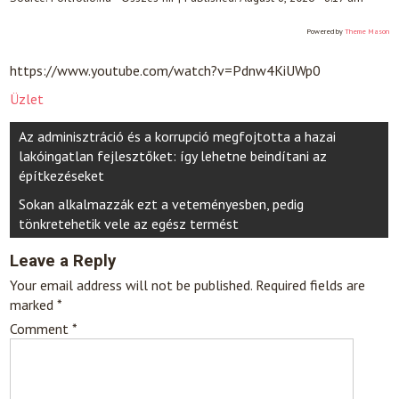
Powered by
Theme Mason
https://www.youtube.com/watch?v=Pdnw4KiUWp0
Üzlet
Post
Az adminisztráció és a korrupció megfojtotta a hazai
navigation
lakóingatlan fejlesztőket: így lehetne beindítani az
építkezéseket
Sokan alkalmazzák ezt a veteményesben, pedig
tönkretehetik vele az egész termést
Leave a Reply
Your email address will not be published.
Required fields are
marked
*
Comment
*