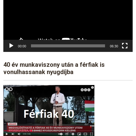
00:00
06:30
40 év munkaviszony után a férfiak is
vonulhassanak nyugdíjba