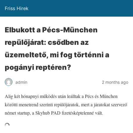
Friss Hirek
Elbukott a Pécs-München
repülőjárat: csődben az
üzemeltető, mi fog történni a
pogányi reptéren?
admin
2 months ago
Alig két hónapnyi működés után leálltak a Pécs és München
közötti menetrend szerinti repülőjáratok, mert a járatokat szervező
német startup, a Skyhub PAD fizetésképtelenné vált.