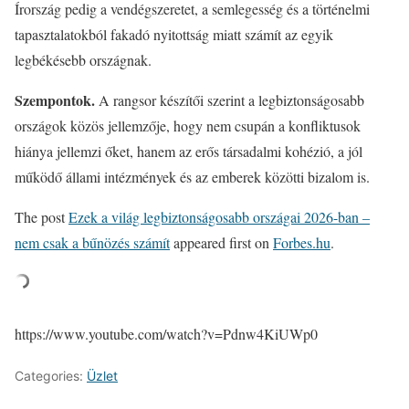
Írország pedig a vendégszeretet, a semlegesség és a történelmi
tapasztalatokból fakadó nyitottság miatt számít az egyik
legbékésebb országnak.
Szempontok.
A rangsor készítői szerint a legbiztonságosabb
országok közös jellemzője, hogy nem csupán a konfliktusok
hiánya jellemzi őket, hanem az erős társadalmi kohézió, a jól
működő állami intézmények és az emberek közötti bizalom is.
The post
Ezek a világ legbiztonságosabb országai 2026-ban –
nem csak a bűnözés számít
appeared first on
Forbes.hu
.
https://www.youtube.com/watch?v=Pdnw4KiUWp0
Categories:
Üzlet