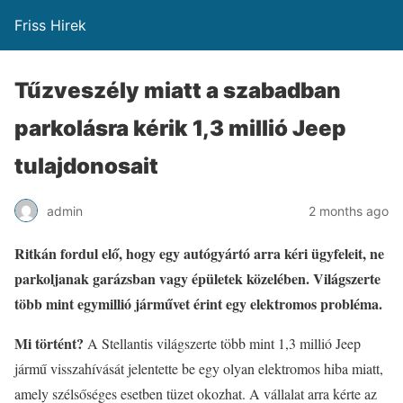
Friss Hirek
Tűzveszély miatt a szabadban
parkolásra kérik 1,3 millió Jeep
tulajdonosait
admin
2 months ago
Ritkán fordul elő, hogy egy autógyártó arra kéri ügyfeleit, ne
parkoljanak garázsban vagy épületek közelében. Világszerte
több mint egymillió járművet érint egy elektromos probléma.
Mi történt?
A Stellantis világszerte több mint 1,3 millió Jeep
jármű visszahívását jelentette be egy olyan elektromos hiba miatt,
amely szélsőséges esetben tüzet okozhat. A vállalat arra kérte az