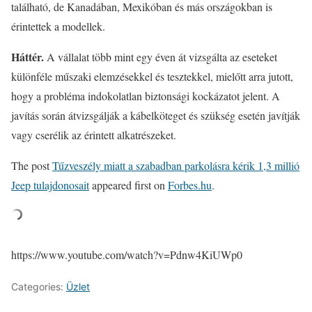
található, de Kanadában, Mexikóban és más országokban is
érintettek a modellek.
Háttér.
A vállalat több mint egy éven át vizsgálta az eseteket
különféle műszaki elemzésekkel és tesztekkel, mielőtt arra jutott,
hogy a probléma indokolatlan biztonsági kockázatot jelent. A
javítás során átvizsgálják a kábelköteget és szükség esetén javítják
vagy cserélik az érintett alkatrészeket.
The post
Tűzveszély miatt a szabadban parkolásra kérik 1,3 millió
Jeep tulajdonosait
appeared first on
Forbes.hu
.
https://www.youtube.com/watch?v=Pdnw4KiUWp0
Categories:
Üzlet