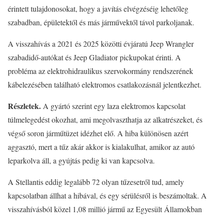
érintett tulajdonosokat, hogy a javítás elvégzéséig lehetőleg
szabadban, épületektől és más járművektől távol parkoljanak.
A visszahívás a 2021 és 2025 közötti évjáratú Jeep Wrangler
szabadidő-autókat és Jeep Gladiator pickupokat érinti. A
probléma az elektrohidraulikus szervokormány rendszerének
kábelezésében található elektromos csatlakozásnál jelentkezhet.
Részletek.
A gyártó szerint egy laza elektromos kapcsolat
túlmelegedést okozhat, ami megolvaszthatja az alkatrészeket, és
végső soron járműtüzet idézhet elő. A hiba különösen azért
aggasztó, mert a tűz akár akkor is kialakulhat, amikor az autó
leparkolva áll, a gyújtás pedig ki van kapcsolva.
A Stellantis eddig legalább 72 olyan tűzesetről tud, amely
kapcsolatban állhat a hibával, és egy sérülésről is beszámoltak. A
visszahívásból közel 1,08 millió jármű az Egyesült Államokban