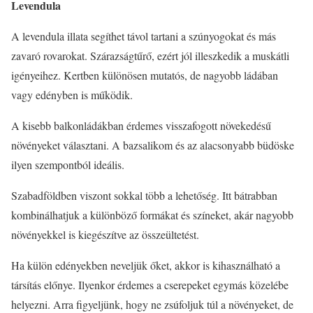
Levendula
A levendula illata segíthet távol tartani a szúnyogokat és más
zavaró rovarokat. Szárazságtűrő, ezért jól illeszkedik a muskátli
igényeihez. Kertben különösen mutatós, de nagyobb ládában
vagy edényben is működik.
A kisebb balkonládákban érdemes visszafogott növekedésű
növényeket választani. A bazsalikom és az alacsonyabb büdöske
ilyen szempontból ideális.
Szabadföldben viszont sokkal több a lehetőség. Itt bátrabban
kombinálhatjuk a különböző formákat és színeket, akár nagyobb
növényekkel is kiegészítve az összeültetést.
Ha külön edényekben neveljük őket, akkor is kihasználható a
társítás előnye. Ilyenkor érdemes a cserepeket egymás közelébe
helyezni. Arra figyeljünk, hogy ne zsúfoljuk túl a növényeket, de