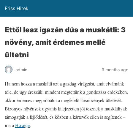
Friss Hirek
Ettől lesz igazán dús a muskátli: 3
növény, amit érdemes mellé
ültetni
admin
3 months ago
Ha nem hozza a muskátli azt a gazdag virágzást, amit elvárnánk
tőle, de úgy érezzük, mindent megtettünk a gondozása érdekében,
akkor érdemes megpróbálni a megfelelő társnövények ültetését.
Bizonyos növények ugyanis kifejezetten jót tesznek a muskátlival:
támogatják a fejlődését, és közben a kártevők ellen is segítenek –
írja a
Hóvége
.