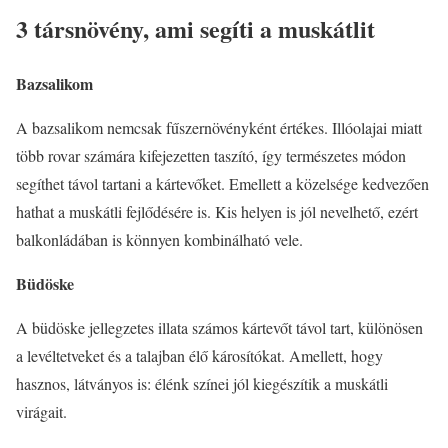
3 társnövény, ami segíti a muskátlit
Bazsalikom
A bazsalikom nemcsak fűszernövényként értékes. Illóolajai miatt
több rovar számára kifejezetten taszító, így természetes módon
segíthet távol tartani a kártevőket. Emellett a közelsége kedvezően
hathat a muskátli fejlődésére is. Kis helyen is jól nevelhető, ezért
balkonládában is könnyen kombinálható vele.
Büdöske
A büdöske jellegzetes illata számos kártevőt távol tart, különösen
a levéltetveket és a talajban élő károsítókat. Amellett, hogy
hasznos, látványos is: élénk színei jól kiegészítik a muskátli
virágait.