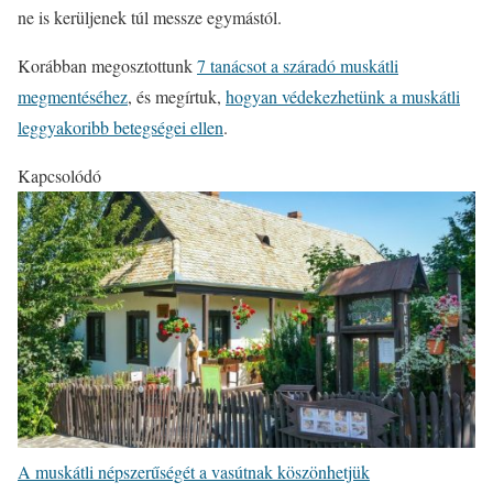
ne is kerüljenek túl messze egymástól.
Korábban megosztottunk
7 tanácsot a száradó muskátli
megmentéséhez
, és megírtuk,
hogyan védekezhetünk a muskátli
leggyakoribb betegségei ellen
.
Kapcsolódó
A muskátli népszerűségét a vasútnak köszönhetjük