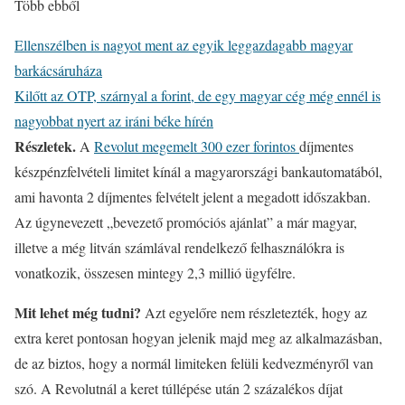
Több ebből
Ellenszélben is nagyot ment az egyik leggazdagabb magyar
barkácsáruháza
Kilőtt az OTP, szárnyal a forint, de egy magyar cég még ennél is
nagyobbat nyert az iráni béke hírén
Részletek.
A
Revolut megemelt 300 ezer forintos
díjmentes
készpénzfelvételi limitet kínál a magyarországi bankautomatából,
ami havonta 2 díjmentes felvételt jelent a megadott időszakban.
Az úgynevezett „bevezető promóciós ajánlat” a már magyar,
illetve a még litván számlával rendelkező felhasználókra is
vonatkozik, összesen mintegy 2,3 millió ügyfélre.
Mit lehet még tudni?
Azt egyelőre nem részletezték, hogy az
extra keret pontosan hogyan jelenik majd meg az alkalmazásban,
de az biztos, hogy a normál limiteken felüli kedvezményről van
szó. A Revolutnál a keret túllépése után 2 százalékos díjat