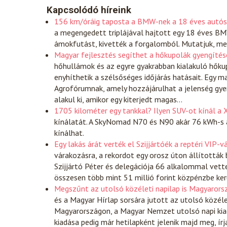
Kapcsolódó híreink
156 km/óráig taposta a BMW-nek a 18 éves autós l
a megengedett triplájával hajtott egy 18 éves BMW
ámokfutást, kivették a forgalomból. Mutatjuk, me
Magyar fejlesztés segíthet a hőkupolák gyengítés
hőhullámok és az egyre gyakrabban kialakuló hőku
enyhíthetik a szélsőséges időjárás hatásait. Egy 
Agrofórumnak, amely hozzájárulhat a jelenség gyen
alakul ki, amikor egy kiterjedt magas…
1705 kilométer egy tankkal? Ilyen SUV-ot kínál a 
kínálatát. A SkyNomad N70 és N90 akár 76 kWh-s a
kínálhat.
Egy lakás árát verték el Szijjártóék a reptéri VIP-
várakozásra, a rekordot egy orosz úton állították
Szijjártó Péter és delegációja 66 alkalommal vett
összesen több mint 51 millió forint közpénzbe ke
Megszűnt az utolsó közéleti napilap is Magyarorsz
és a Magyar Hírlap sorsára jutott az utolsó közéle
Magyarországon, a Magyar Nemzet utolsó napi kiad
kiadása pedig már hetilapként jelenik majd meg, ír