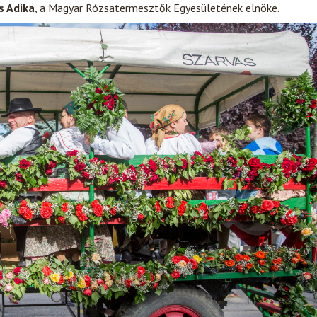
s Adika
, a Magyar Rózsatermesztők Egyesületének elnöke.