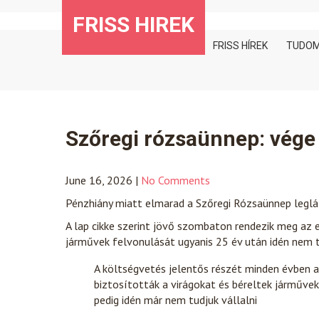
Skip
FRISS HIREK
to
content
FRISS HÍREK
TUDO
Szőregi rózsaünnep: vég
June 16, 2026
|
No Comments
Pénzhiány miatt elmarad a Szőregi Rózsaünnep leglá
A lap cikke szerint jövő szombaton rendezik meg az
járművek felvonulását ugyanis 25 év után idén nem t
A költségvetés jelentős részét minden évben a
biztosították a virágokat és béreltek járművek
pedig idén már nem tudjuk vállalni