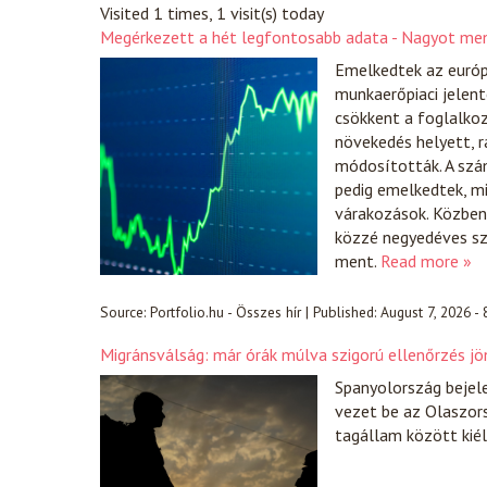
Visited 1 times, 1 visit(s) today
Megérkezett a hét legfontosabb adata - Nagyot men
Emelkedtek az európ
munkaerőpiaci jelent
csökkent a foglalko
növekedés helyett, r
módosították. A szá
pedig emelkedtek, 
várakozások. Közben 
közzé negyedéves sz
ment.
Read more »
Source:
Portfolio.hu - Összes hír
|
Published:
August 7, 2026 -
Migránsválság: már órák múlva szigorú ellenőrzés jö
Spanyolország bejel
vezet be az Olaszors
tagállam között kiél