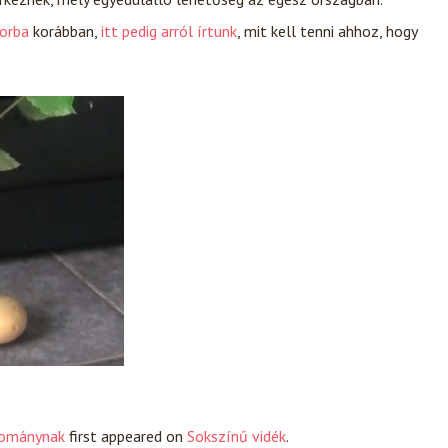
korba
korábban,
itt pedig arról írtunk
, mit kell tenni ahhoz, hogy
yománynak
first appeared on
Sokszínű vidék
.