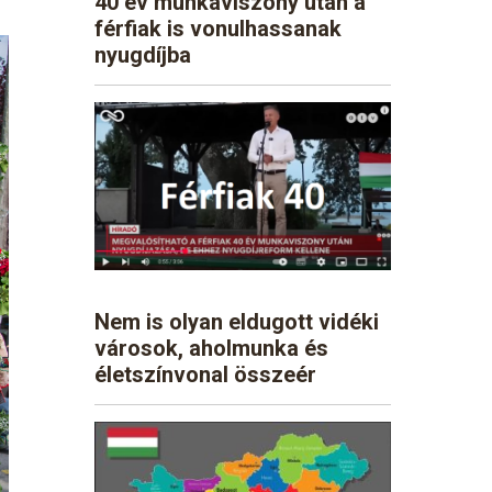
40 év munkaviszony után a
férfiak is vonulhassanak
nyugdíjba
Nem is olyan eldugott vidéki
városok, aholmunka és
életszínvonal összeér