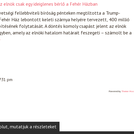
z elnök csak egy ideiglenes bérlő a Fehér Házban
etségi fellebbviteli bíróság pénteken megtiltotta a Trump-
Fehér Ház lebontott keleti szárnya helyére tervezett, 400 millió
ítésének folytatását. A döntés komoly csapást jelent az elnök
yben, amely az elnöki hatalom határait feszegeti – számolt be a
»
 7:31 pm
Powered by
Theme Mas
olut, mutatjuk a részleteket