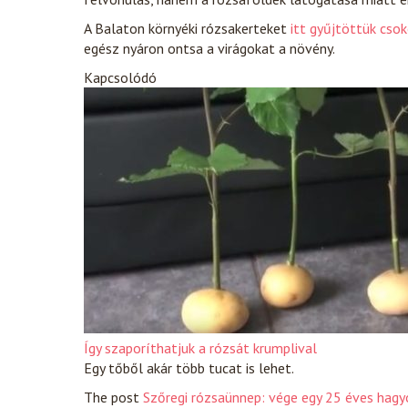
A Balaton környéki rózsakerteket
itt gyűjtöttük cso
egész nyáron ontsa a virágokat a növény.
Kapcsolódó
Így szaporíthatjuk a rózsát krumplival
Egy tőből akár több tucat is lehet.
The post
Szőregi rózsaünnep: vége egy 25 éves hag