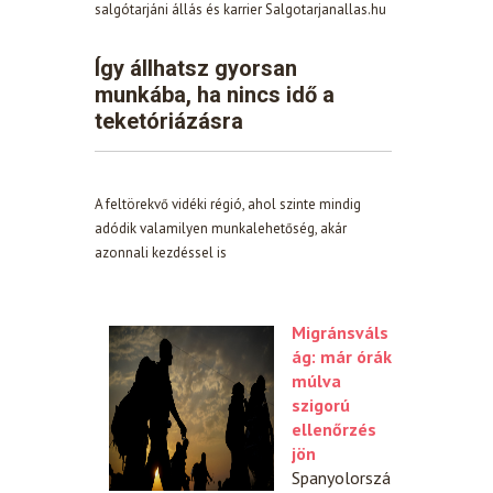
salgótarjáni állás és karrier Salgotarjanallas.hu
Így állhatsz gyorsan
munkába, ha nincs idő a
teketóriázásra
A feltörekvő vidéki régió, ahol szinte mindig
adódik valamilyen munkalehetőség, akár
azonnali kezdéssel is
Migránsváls
ág: már órák
múlva
szigorú
ellenőrzés
jön
Spanyolorszá