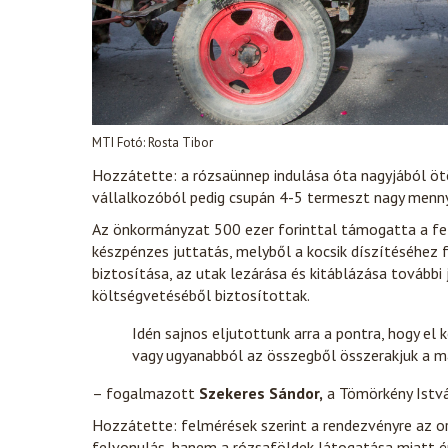
MTI Fotó: Rosta Tibor
Hozzátette: a rózsaünnep indulása óta nagyjából öt
vállalkozóból pedig csupán 4-5 termeszt nagy menny
Az önkormányzat 500 ezer forinttal támogatta a fe
készpénzes juttatás, melyből a kocsik díszítéséhez 
biztosítása, az utak lezárása és kitáblázása további
költségvetéséből biztosítottak.
Idén sajnos eljutottunk arra a pontra, hogy el
vagy ugyanabból az összegből összerakjuk a má
– fogalmazott
Szekeres Sándor,
a Tömörkény Istvá
Hozzátette: felmérések szerint a rendezvényre az o
felvonulás, hanem a rózsaföldek látogatása miatt é