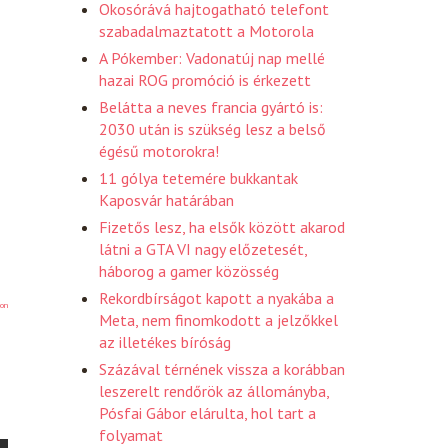
Okosórává hajtogatható telefont
szabadalmaztatott a Motorola
A Pókember: Vadonatúj nap mellé
hazai ROG promóció is érkezett
Belátta a neves francia gyártó is:
2030 után is szükség lesz a belső
égésű motorokra!
11 gólya tetemére bukkantak
Kaposvár határában
Fizetős lesz, ha elsők között akarod
látni a GTA VI nagy előzetesét,
háborog a gamer közösség
Rekordbírságot kapott a nyakába a
on
Meta, nem finomkodott a jelzőkkel
az illetékes bíróság
Százával térnének vissza a korábban
leszerelt rendőrök az állományba,
Pósfai Gábor elárulta, hol tart a
folyamat