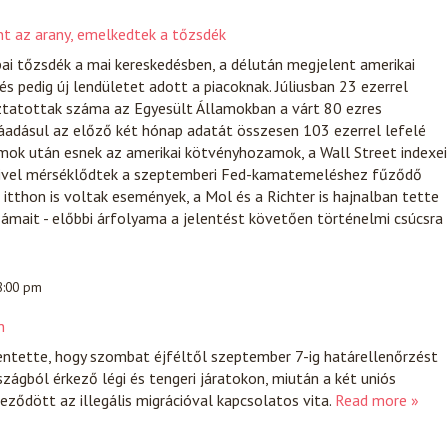
t az arany, emelkedtek a tőzsdék
ai tőzsdék a mai kereskedésben, a délután megjelent amerikai
és pedig új lendületet adott a piacoknak. Júliusban 23 ezerrel
ztatottak száma az Egyesült Államokban a várt 80 ezres
áadásul az előző két hónap adatát összesen 103 ezerrel lefelé
mok után esnek az amerikai kötvényhozamok, a Wall Street indexei
mivel mérséklődtek a szeptemberi Fed-kamatemeléshez fűződő
itthon is voltak események, a Mol és a Richter is hajnalban tette
ámait - előbbi árfolyama a jelentést követően történelmi csúcsra
 8:00 pm
n
entette, hogy szombat éjféltől szeptember 7-ig határellenőrzést
zágból érkező légi és tengeri járatokon, miután a két uniós
eződött az illegális migrációval kapcsolatos vita.
Read more »