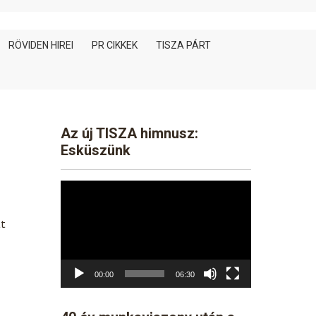
RÖVIDEN HIREI
PR CIKKEK
TISZA PÁRT
Az új TISZA himnusz:
Esküszünk
Video
Player
tt
00:00
06:30