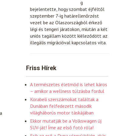
g
bejelentette, hogy szombat éjféltől
szeptember 7-ig határellenőrzést
vezet be az Olaszországból érkező
légi és tengeri járatokon, miután a két
uniós tagállam között kiéleződött az
illegális migrációval kapcsolatos vita.
Friss Hírek
A természetes életmód is lehet káros
– amikor a wellness túlzásba fordul
Korabeli szerszámokat találtak a
Dunában felfedezett második
világháborús motor táskájában
a
Ekkor mutatják be a Volkswagen új
SUV-ját! Íme az első fotó róla!
Esik az eső a Duna vízgyűjtőjén, akár