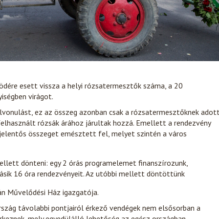
ödére esett vissza a helyi rózsatermesztők száma, a 20
iségben virágot.
lvonulást, ez az összeg azonban csak a rózsatermesztőknek adot
felhasznált rózsák árához járultak hozzá. Emellett a rendezvény
 jelentős összeget emésztett fel, melyet szintén a város
 kellett dönteni: egy 2 órás programelemet finanszírozunk,
sik 16 óra rendezvényeit. Az utóbbi mellett döntöttünk
n Művelődési Ház igazgatója.
rszág távolabbi pontjairól érkező vendégek nem elsősorban a
rkeznek, mely egyedülálló lehetőség az egész országban.