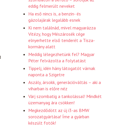
eddig felmerült neveket
Ha eső nincs is, a benzin- és
gázolajárak legalább esnek
Ki nem találnád, mivel magyarázza
Vitézy, hogy Mészárosék cége
elnyerhette első tenderét a Tisza-
kormány alatt
Meddig lélegezhetünk fel? Magyar
d
Péter felvázolta a folytatást
Tippelj, idén hány látogatót várnak
naponta a Szigetre
Aszály, ársokk, generációváltás – aki a
viharban is előre néz
Várj szombatig a tankolással! Mindkét
üzemanyag ára csökken!
Megkezdődött az új i3-as BMW
sorozatgyártása! Íme a gyárban
készült fotók!