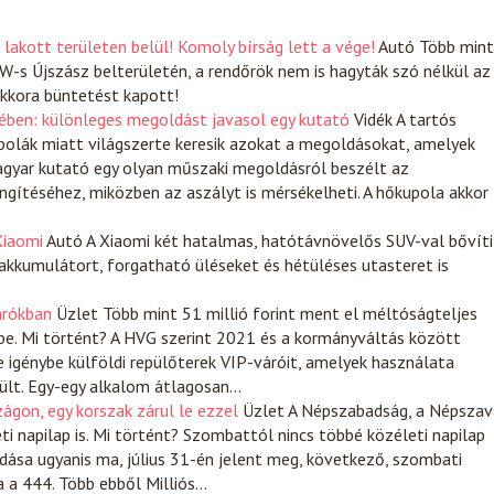
akott területen belül! Komoly bírság lett a vége!
Autó
Több mint
-s Újszász belterületén, a rendőrök nem is hagyták szó nélkül az
kkora büntetést kapott!
ében: különleges megoldást javasol egy kutató
Vidék
A tartós
polák miatt világszerte keresik azokat a megoldásokat, amelyek
magyar kutató egy olyan műszaki megoldásról beszélt az
gítéséhez, miközben az aszályt is mérsékelheti. A hőkupola akkor
Xiaomi
Autó
A Xiaomi két hatalmas, hatótávnövelős SUV-val bővíti
kkumulátort, forgatható üléseket és hétüléses utasteret is
várókban
Üzlet
Több mint 51 millió forint ment el méltóságteljes
 be. Mi történt? A HVG szerint 2021 és a kormányváltás között
e igénybe külföldi repülőterek VIP-váróit, amelyek használata
rült. Egy-egy alkalom átlagosan…
ágon, egy korszak zárul le ezzel
Üzlet
A Népszabadság, a Népszav
ti napilap is. Mi történt? Szombattól nincs többé közéleti napilap
ása ugyanis ma, július 31-én jelent meg, következő, szombati
ja a 444. Több ebből Milliós…