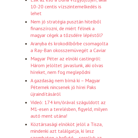
10-20 centis vízszintemelkedés is
lehet
Nem jó stratégia pusztán hitelből
finanszírozni, de miért félnek a
magyar cégek a tőzsdére lépéstől?
Aranyba és krokodilbőrbe csomagolta
a Ray-Ban okosszemüvegét a Caviar
Magyar Péter az elnöki castingról:
Három jelöltet javaslunk, aki olvas
híreket, nem fog meglepődni
A gazdaság nem bírná ki – Magyar
Péternek nincsenek jó hírei Paks
újraindításáról
Videó: 174 km/órával száguldott az
M1-esen a terelésben, figyeld, milyen
autó ment utána!
Köztársasági elnököt jelöl a Tisza,
mindenki azt találgatja, ki lesz
szombaton a befutó – soroljuk az