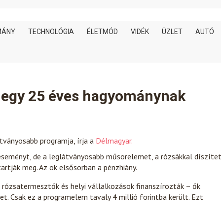
MÁNY
TECHNOLÓGIA
ÉLETMÓD
VIDÉK
ÜZLET
AUTÓ
e egy 25 éves hagyománynak
tványosabb programja, írja a
Délmagyar.
 eseményt, de a leglátványosabb műsorelemet, a rózsákkal díszíte
artják meg. Az ok elsősorban a pénzhiány.
 rózsatermesztők és helyi vállalkozások finanszírozták – ők
et. Csak ez a programelem tavaly 4 millió forintba került. Ezt