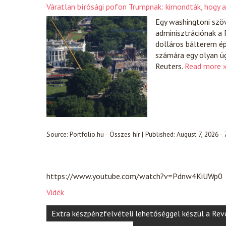
Váratlan bírósági pofon Trumpnak: kimondták, hogy a
Egy washingtoni szöv
adminisztrációnak a 
dolláros bálterem ép
számára egy olyan üg
Reuters.
Read more 
Source:
Portfolio.hu - Összes hír
|
Published:
August 7, 2026 -
https://www.youtube.com/watch?v=Pdnw4KiUWp0
Vidék
Post
Extra készpénzfelvételi lehetőséggel készül a Rev
navigation