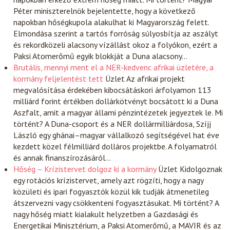
Péter miniszterelnök bejelentette, hogy a következő
napokban hőségkupola alakulhat ki Magyarország felett.
Elmondása szerint a tartós forróság súlyosbítja az aszályt
és rekordközeli alacsony vízállást okoz a folyókon, ezért a
Paksi Atomerőmű egyik blokkját a Duna alacsony…
Brutális, mennyi ment el a NER-kedvenc afrikai üzletére, a
kormány feljelentést tett
Üzlet
Az afrikai projekt
megvalósítása érdekében kibocsátáskori árfolyamon 113
milliárd forint értékben dollárkötvényt bocsátott ki a Duna
Aszfalt, amit a magyar állami pénzintézetek jegyeztek le. Mi
történt? A Duna-csoport és a NER dollármilliárdosa, Szíjj
László egy ghánai–magyar vállalkozó segítségével hat éve
kezdett közel félmilliárd dolláros projektbe. A folyamatról
és annak finanszírozásáról…
Hőség – Krízistervet dolgoz ki a kormány
Üzlet
Kidolgoznak
egy rotációs krízistervet, amely azt rögzíti, hogy a nagy
közületi és ipari fogyasztók közül kik tudják átmenetileg
átszervezni vagy csökkenteni fogyasztásukat. Mi történt? A
nagy hőség miatt kialakult helyzetben a Gazdasági és
Energetikai Minisztérium, a Paksi Atomerőmű, a MAVIR és az