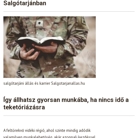
Salgótarjánban
salgótarjáni állás és karrier Salgotarjanallas.hu
Így állhatsz gyorsan munkába, ha nincs idő a
teketóriázásra
A feltörekvő vidéki régió, ahol szinte mindig adódik
valamilyen munkalehetőség, akár azonnali kezdéssel