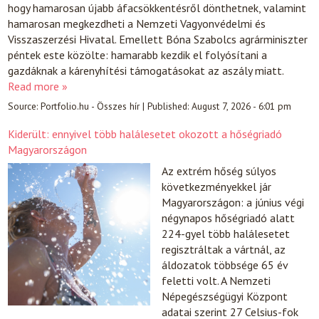
hogy hamarosan újabb áfacsökkentésről dönthetnek, valamint
hamarosan megkezdheti a Nemzeti Vagyonvédelmi és
Visszaszerzési Hivatal. Emellett Bóna Szabolcs agrárminiszter
péntek este közölte: hamarabb kezdik el folyósítani a
gazdáknak a kárenyhítési támogatásokat az aszály miatt.
Read more »
Source:
Portfolio.hu - Összes hír
|
Published:
August 7, 2026 - 6:01 pm
Kiderült: ennyivel több halálesetet okozott a hőségriadó
Magyarországon
Az extrém hőség súlyos
következményekkel jár
Magyarországon: a június végi
négynapos hőségriadó alatt
224-gyel több halálesetet
regisztráltak a vártnál, az
áldozatok többsége 65 év
feletti volt. A Nemzeti
Népegészségügyi Központ
adatai szerint 27 Celsius-fok