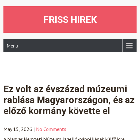
Skip
to
content
FRISS HIREK
Menu
Ez volt az évszázad múzeumi
rablása Magyarországon, és az
előző kormány követte el
May 15, 2026
|
No Comments
A Magyar Nemzeti Múzeum Jagelló-páncéljának külföldre