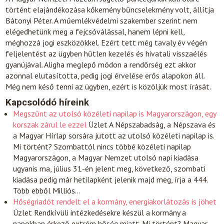
történt elajándékozása kőkemény bűncselekmény volt, állítja
Bátonyi Péter. A műemlékvédelmi szakember szerint nem
elégedhetünk meg a fejcsóválással, hanem lépni kell,
méghozzá jogi eszközökkel. Ezért tett még tavaly év végén
feljelentést az ügyben hűtlen kezelés és hivatali visszaélés
gyanújával. Aligha meglepő módon a rendőrség ezt akkor
azonnal elutasította, pedig jogi érvelése erős alapokon áll.
Még nem késő tenni az ügyben, ezért is közöljük most írását.
Kapcsolódó híreink
Megszűnt az utolsó közéleti napilap is Magyarországon, egy
korszak zárul le ezzel
Üzlet
A Népszabadság, a Népszava és
a Magyar Hírlap sorsára jutott az utolsó közéleti napilap is.
Mi történt? Szombattól nincs többé közéleti napilap
Magyarországon, a Magyar Nemzet utolsó napi kiadása
ugyanis ma, július 31-én jelent meg, következő, szombati
kiadása pedig már hetilapként jelenik majd meg, írja a 444.
Több ebből Milliós…
Hőségriadót rendelt el a kormány, energiakorlátozás is jöhet
Üzlet
Rendkívüli intézkedésekre készül a kormány a
napokban érkező extrém hőség miatt. Mi történt? Magyar