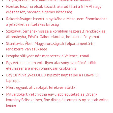
Fizetős lesz, ha elsők között akarod látni a GTA VI nagy
előzetesét, háborog a gamer közösség
Rekordbírságot kapott a nyakába a Meta, nem finomkodott
a jelzőkkel az illetékes bíróság
Százával térnének vissza a korábban leszerelt rendőrök az
állományba, Pósfai Gábor elárulta, hol tart a folyamat
Stankovics Ábel: Magyarországnak félparlamentáris
rendszerre van szüksége
Iszapba süllyedt nőt mentettek a Velencei-tónál
Egy évtizede nem volt ilyen alacsony az infláció, több
élelmiszer ára még rohamosan csökken is
Egy 18 hüvelykes OLED kijelzőt hajt félbe a Huawei új
laptopja
Miért együnk olívaolajat lefekvés előtt?
Milliárdokért vett volna egy újabb épületet az Orbán-
kormány Brüsszelben, fine dining éttermet is nyitottak volna
benne