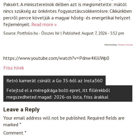
Paksért. A miniszterelnök délben azt is megismételte: mától
nincs szükség az önkéntes fogyasztáscsökkentésre. Cikkünkben
percről percre követjük a magyar hőség- és energetikai helyzet
fejleményeit.
Read more »
Source:
Portfolio.hu - Összes hír
|
Published:
August 7, 2026 - 5:52 pm
Powered by
Theme Mason
https://www.youtube.com/watch?v=Pdnw4KiUWp0
Friss hírek
Post
Retró kamerát csinált a Go 3S-ből az Insta360
navigation
Felejtsd el a méregdrága bolti epret, itt fillérekből
megszedheted magad: 2026-os lista, friss árakkal
Leave a Reply
Your email address will not be published.
Required fields are
marked
*
Comment
*