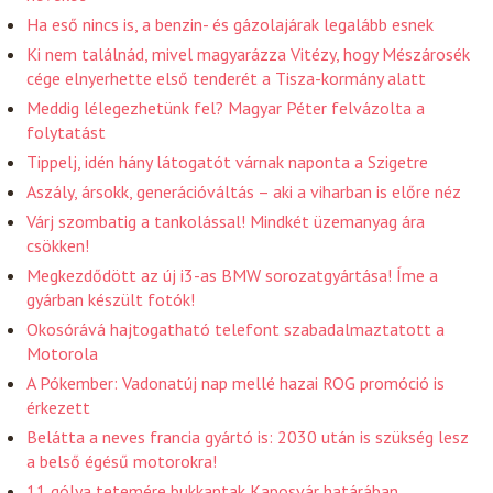
Ha eső nincs is, a benzin- és gázolajárak legalább esnek
Ki nem találnád, mivel magyarázza Vitézy, hogy Mészárosék
cége elnyerhette első tenderét a Tisza-kormány alatt
Meddig lélegezhetünk fel? Magyar Péter felvázolta a
folytatást
Tippelj, idén hány látogatót várnak naponta a Szigetre
Aszály, ársokk, generációváltás – aki a viharban is előre néz
Várj szombatig a tankolással! Mindkét üzemanyag ára
csökken!
Megkezdődött az új i3-as BMW sorozatgyártása! Íme a
gyárban készült fotók!
Okosórává hajtogatható telefont szabadalmaztatott a
Motorola
A Pókember: Vadonatúj nap mellé hazai ROG promóció is
érkezett
Belátta a neves francia gyártó is: 2030 után is szükség lesz
a belső égésű motorokra!
11 gólya tetemére bukkantak Kaposvár határában