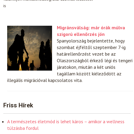
is
Migránsválság: már órák múlva
szigorú ellenőrzés jön
Spanyolország bejelentette, hogy
szombat éjféltől szeptember 7-ig
határellenőrzést vezet be az
Olaszországból érkező légi és tengeri
járatokon, miután a két uniós
tagállam között kiéleződött az
illegális migrációval kapcsolatos vita.
Friss Hírek
A természetes életmód is lehet káros – amikor a wellness
túlzásba fordul