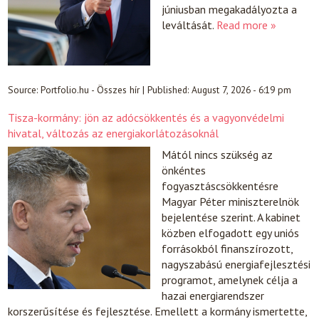
júniusban megakadályozta a
leváltását.
Read more »
Source:
Portfolio.hu - Összes hír
|
Published:
August 7, 2026 - 6:19 pm
Tisza-kormány: jön az adócsökkentés és a vagyonvédelmi
hivatal, változás az energiakorlátozásoknál
Mától nincs szükség az
önkéntes
fogyasztáscsökkentésre
Magyar Péter miniszterelnök
bejelentése szerint. A kabinet
közben elfogadott egy uniós
forrásokból finanszírozott,
nagyszabású energiafejlesztési
programot, amelynek célja a
hazai energiarendszer
korszerűsítése és fejlesztése. Emellett a kormány ismertette,