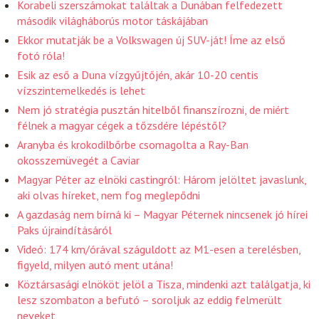
Korabeli szerszámokat találtak a Dunában felfedezett
második világháborús motor táskájában
Ekkor mutatják be a Volkswagen új SUV-ját! Íme az első
fotó róla!
Esik az eső a Duna vízgyűjtőjén, akár 10-20 centis
vízszintemelkedés is lehet
Nem jó stratégia pusztán hitelből finanszírozni, de miért
félnek a magyar cégek a tőzsdére lépéstől?
Aranyba és krokodilbőrbe csomagolta a Ray-Ban
okosszemüvegét a Caviar
Magyar Péter az elnöki castingról: Három jelöltet javaslunk,
aki olvas híreket, nem fog meglepődni
A gazdaság nem bírná ki – Magyar Péternek nincsenek jó hírei
Paks újraindításáról
Videó: 174 km/órával száguldott az M1-esen a terelésben,
figyeld, milyen autó ment utána!
Köztársasági elnököt jelöl a Tisza, mindenki azt találgatja, ki
lesz szombaton a befutó – soroljuk az eddig felmerült
neveket