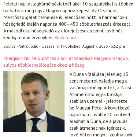
feletti napi átlaghőmérsékletnél akár 30 százalékkal is többen
halhatnak meg egy átlagos naphoz képest. Az Országos
Mentőszolgálat terhelése is jelentősen nőtt: a harmadfokú
hőségriadó idején naponta 400–450 többletriasztás érkezett.
A másodfokú hőségriadó az előrejelzések szerint jövő hét
keddig marad érvényben.
Read more »
Source:
Portfolio.hu - Összes hír
|
Published:
August 7, 2026 - 5:52 pm
Energiakrízis: feloldották a korlátozásokat Magyarországon,
súlyos többlethalálozást okoz a hőség
A Duna vízállása jelenleg 13
centiméterrel haladja meg a
vasárnapi mélypontot, a Paksi
Atomerőmű egyik blokkja
stabilan üzemel - jelentette
be Magyar Péter. A következő
napokban további 20 centivel
áradhat a Duna, de a javulás
csak átmenetinek ígérkezik,
jövő héten megint izgulhatunk