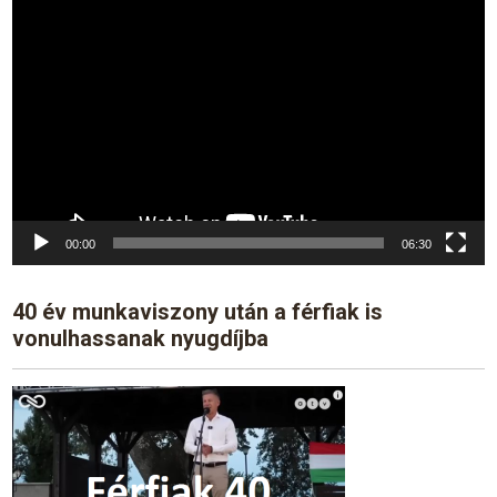
Video
Player
00:00
06:30
40 év munkaviszony után a férfiak is
vonulhassanak nyugdíjba