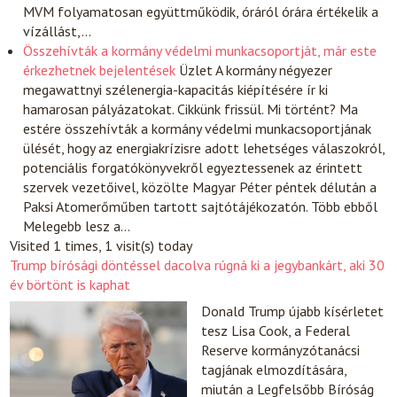
MVM folyamatosan együttműködik, óráról órára értékelik a
vízállást,…
Összehívták a kormány védelmi munkacsoportját, már este
érkezhetnek bejelentések
Üzlet
A kormány négyezer
megawattnyi szélenergia-kapacitás kiépítésére ír ki
hamarosan pályázatokat. Cikkünk frissül. Mi történt? Ma
estére összehívták a kormány védelmi munkacsoportjának
ülését, hogy az energiakrízisre adott lehetséges válaszokról,
potenciális forgatókönyvekről egyeztessenek az érintett
szervek vezetőivel, közölte Magyar Péter péntek délután a
Paksi Atomerőműben tartott sajtótájékozatón. Több ebből
Melegebb lesz a…
Visited 1 times, 1 visit(s) today
Trump bírósági döntéssel dacolva rúgná ki a jegybankárt, aki 30
év börtönt is kaphat
Donald Trump újabb kísérletet
tesz Lisa Cook, a Federal
Reserve kormányzótanácsi
tagjának elmozdítására,
miután a Legfelsőbb Bíróság