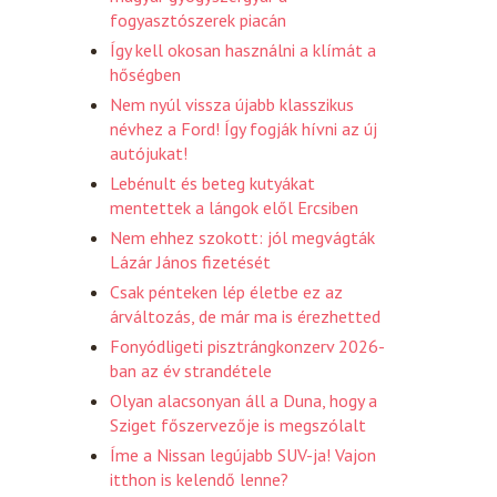
fogyasztószerek piacán
Így kell okosan használni a klímát a
hőségben
Nem nyúl vissza újabb klasszikus
névhez a Ford! Így fogják hívni az új
autójukat!
Lebénult és beteg kutyákat
mentettek a lángok elől Ercsiben
Nem ehhez szokott: jól megvágták
Lázár János fizetését
Csak pénteken lép életbe ez az
árváltozás, de már ma is érezhetted
Fonyódligeti pisztrángkonzerv 2026-
ban az év strandétele
Olyan alacsonyan áll a Duna, hogy a
Sziget főszervezője is megszólalt
Íme a Nissan legújabb SUV-ja! Vajon
itthon is kelendő lenne?