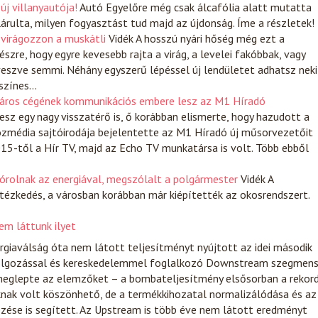
új villanyautója!
Autó
Egyelőre még csak álcafólia alatt mutatta
lárulta, milyen fogyasztást tud majd az újdonság. Íme a részletek!
 virágozzon a muskátli
Vidék
A hosszú nyári hőség még ezt a
szre, hogy egyre kevesebb rajta a virág, a levelei fakóbbak, vagy
eszve semmi. Néhány egyszerű lépéssel új lendületet adhatsz neki
 színes…
áros cégének kommunikációs embere lesz az M1 Híradó
esz egy nagy visszatérő is, ő korábban elismerte, hogy hazudott a
özmédia sajtóirodája bejelentette az M1 Híradó új műsorvezetőit
015-től a Hír TV, majd az Echo TV munkatársa is volt. Több ebből
spórolnak az energiával, megszólalt a polgármester
Vidék
A
intézkedés, a városban korábban már kiépítették az okosrendszert.
m láttunk ilyet
giaválság óta nem látott teljesítményt nyújtott az idei második
dolgozással és kereskedelemmel foglalkozó Downstream szegmen
eglepte az elemzőket – a bombateljesítmény elsősorban a rekor
knak volt köszönhető, de a termékkihozatal normalizálódása és az
kezése is segített. Az Upstream is több éve nem látott eredményt