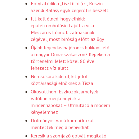
Folytatódik a „tisztítótűz”, Ruszin-
Szendi Balásy egyik cégéről is beszélt
Itt kell élned, hogy elhidd:
épületrombolásig fajult a vita
Mészáros Lőrinc bizalmasának
cégével, most bíróság előtt az ügy
Újabb legendás hajóroncs bukkant elő
a magyar Duna-szakaszon? Képeken a
történelmi lelet: közel 80 éve
lehetett víz alatt
Nemsokára kiderül, kit jelöl
köztársasági elnöknek a Tisza
Okosotthon: Eszközök, amelyek
valóban megkönnyítik a
mindennapokat – Útmutató a modern
kényelemhez
Dolmányos varjú karmai közül
mentették meg a bébividrát
Keresik a szomjazó gólyát megitató