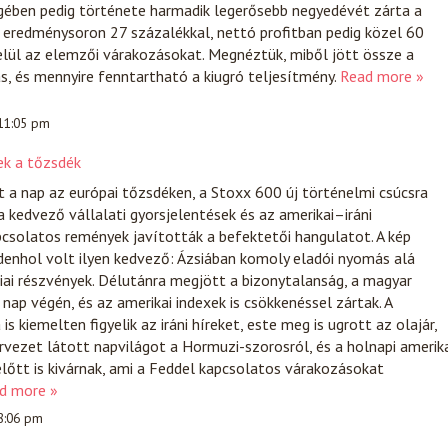
égében pedig története harmadik legerősebb negyedévét zárta a
 eredménysoron 27 százalékkal, nettó profitban pedig közel 60
elül az elemzői várakozásokat. Megnéztük, miből jött össze a
s, és mennyire fenntartható a kiugró teljesítmény.
Read more »
 11:05 pm
ek a tőzsdék
t a nap az európai tőzsdéken, a Stoxx 600 új történelmi csúcsra
 kedvező vállalati gyorsjelentések és az amerikai–iráni
csolatos remények javították a befektetői hangulatot. A kép
enhol volt ilyen kedvező: Ázsiában komoly eladói nyomás alá
iai részvények. Délutánra megjött a bizonytalanság, a magyar
nap végén, és az amerikai indexek is csökkenéssel zártak. A
s kiemelten figyelik az iráni híreket, este meg is ugrott az olajár,
tervezet látott napvilágot a Hormuzi-szorosról, és a holnapi amerik
lőtt is kivárnak, ami a Feddel kapcsolatos várakozásokat
d more »
 8:06 pm