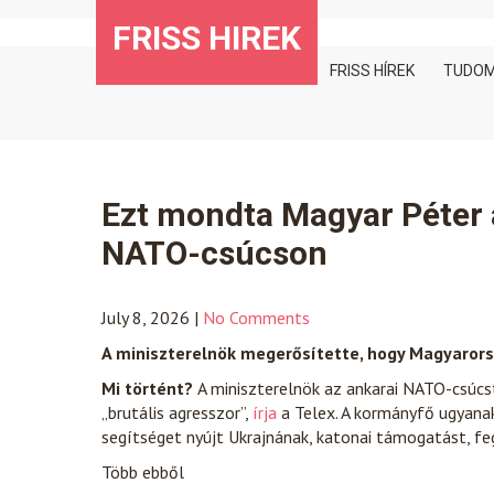
Skip
FRISS HIREK
to
content
FRISS HÍREK
TUDO
Ezt mondta Magyar Péter 
NATO-csúcson
July 8, 2026
|
No Comments
A miniszterelnök megerősítette, hogy Magyarors
Mi történt?
A miniszterelnök az ankarai NATO-csúcst
„brutális agresszor”,
írja
a Telex. A kormányfő ugyana
segítséget nyújt Ukrajnának, katonai támogatást, f
Több ebből