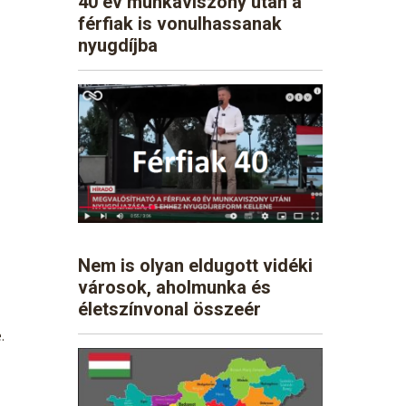
40 év munkaviszony után a
férfiak is vonulhassanak
nyugdíjba
Nem is olyan eldugott vidéki
városok, aholmunka és
életszínvonal összeér
.