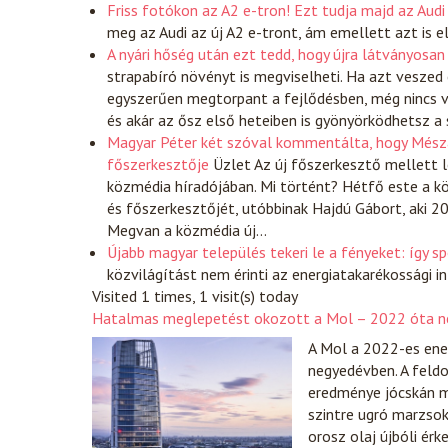
Friss fotókon az A2 e-tron! Ezt tudja majd az Audi 
meg az Audi az új A2 e-tront, ám emellett azt is e
A nyári hőség után ezt tedd, hogy újra látványosan
strapabíró növényt is megviselheti. Ha azt veszed é
egyszerűen megtorpant a fejlődésben, még nincs v
és akár az ősz első heteiben is gyönyörködhetsz a
Magyar Péter két szóval kommentálta, hogy Mész
főszerkesztője
Üzlet
Az új főszerkesztő mellett l
közmédia híradójában. Mi történt? Hétfő este a k
és főszerkesztőjét, utóbbinak Hajdú Gábort, aki 2
Megvan a közmédia új…
Újabb magyar település tekeri le a fényeket: így 
közvilágítást nem érinti az energiatakarékossági 
Visited 1 times, 1 visit(s) today
Hatalmas meglepetést okozott a Mol – 2022 óta ne
A Mol a 2022-es ener
negyedévben. A fel
eredménye jócskán m
szintre ugró marzso
orosz olaj újbóli ér