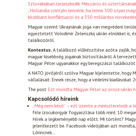
Szlovákiában terjeszkedik Mészáros és üzlettársának
„Hollandia szintjén lennénk, ha lenne 500 olyan mag
kirobbant konfliktusról és a 350 milliárdos növekedés
Magyar szerint Ukrajnának joga van megvédeni terület
egyeztetett Volodimir Zelenszkij ukrán elnökkel is
találkozóról.
Kontextus.
A találkozó előkészítése azóta zajlik, 
magyar kisebbség jogainak biztosításáról. A terveze
Magyar Péter ugyanakkor egy beregszászi találkozót 
A NATO jövőjéről szólva Magyar kijelentette, hogy 
vállalásait. Ennek része, hogy a védelmi kiadásokat 
The post
Ezt mondta Magyar Péter az orosz-ukrán 
Kapcsolódó híreink
„Még nem késő” – ezt üzente a miniszterelnök a 
féle izocukorgyár fogyasztása több mint 10 megaw
Hírek a legkeményebb nap előtt. Mi történt? Magy
jelentkezett be. Facebook-videójában azt mondta, 
Lőrincnek…