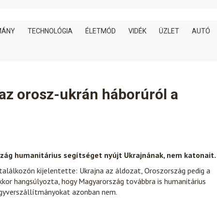
MÁNY
TECHNOLÓGIA
ÉLETMÓD
VIDÉK
ÜZLET
AUTÓ
az orosz-ukrán háborúról a
zág humanitárius segítséget nyújt Ukrajnának, nem katonait.
alálkozón kijelentette: Ukrajna az áldozat, Oroszország pedig a
kkor hangsúlyozta, hogy Magyarország továbbra is humanitárius
egyverszállítmányokat azonban nem.