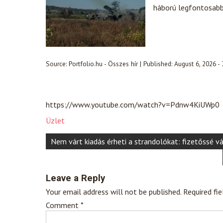
háború legfontosabb 
Source:
Portfolio.hu - Összes hír
|
Published:
August 6, 2026 -
https://www.youtube.com/watch?v=Pdnw4KiUWp0
Üzlet
Post
Nem várt kiadás érheti a strandolókat: fizetőssé v
navigation
Leave a Reply
Your email address will not be published.
Required fi
Comment
*