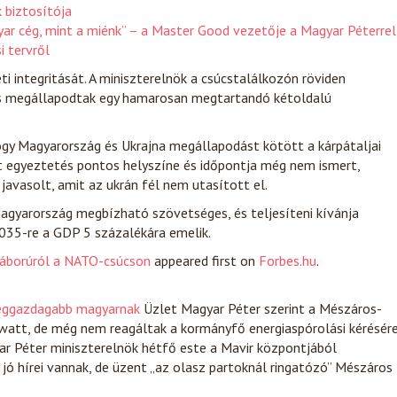
 biztosítója
yar cég, mint a miénk” – a Master Good vezetője a Magyar Péterrel
i tervről
i integritását. A miniszterelnök a csúcstalálkozón röviden
, és megállapodtak egy hamarosan megtartandó kétoldalú
hogy Magyarország és Ukrajna megállapodást kötött a kárpátaljai
tt egyeztetés pontos helyszíne és időpontja még nem ismert,
javasolt, amit az ukrán fél nem utasított el.
Magyarország megbízható szövetséges, és teljesíteni kívánja
2035-re a GDP 5 százalékára emelik.
háborúról a NATO-csúcson
appeared first on
Forbes.hu
.
leggazdagabb magyarnak
Üzlet
Magyar Péter szerint a Mészáros-
att, de még nem reagáltak a kormányfő energiaspórolási kérésére
ar Péter miniszterelnök hétfő este a Mavir központjából
jó hírei vannak, de üzent „az olasz partoknál ringatózó” Mészáros