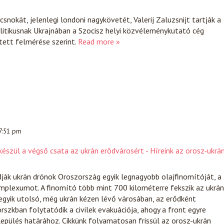
snokát, jelenlegi londoni nagykövetét, Valerij Zaluzsnijt tartják a
itikusnak Ukrajnában a Szocisz helyi közvéleménykutató cég
tett felmérése szerint.
Read more »
 7:51 pm
észül a végső csata az ukrán erődvárosért - Híreink az orosz-ukrá
ják ukrán drónok Oroszország egyik legnagyobb olajfinomítóját, a
mplexumot. A finomító több mint 700 kilométerre fekszik az ukrán
egyik utolsó, még ukrán kézen lévő városában, az erődként
szkban folytatódik a civilek evakuációja, ahogy a front egyre
lepülés határához. Cikkünk folyamatosan frissül az orosz-ukrán