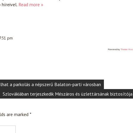
híreivel.
Read more »
 7:51 pm
Powered by
Theme Mas
álhat a parkolás a népszerű Balaton-parti városban
Szlovákiában terjeszkedik Mészáros és üzlettársának biztosítója
elds are marked
*