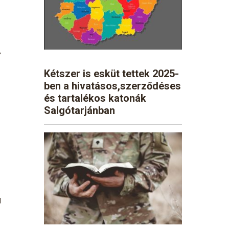
,
Kétszer is esküt tettek 2025-
ben a hivatásos,szerződéses
és tartalékos katonák
Salgótarjánban
s
d