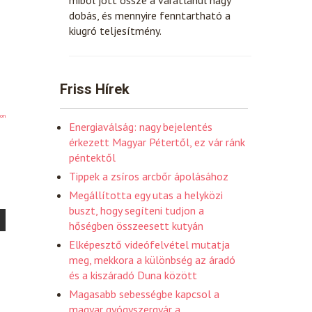
dobás, és mennyire fenntartható a
kiugró teljesítmény.
Friss Hírek
on
Energiaválság: nagy bejelentés
érkezett Magyar Pétertől, ez vár ránk
péntektől
Tippek a zsíros arcbőr ápolásához
Megállította egy utas a helyközi
buszt, hogy segíteni tudjon a
hőségben összeesett kutyán
Elképesztő videófelvétel mutatja
meg, mekkora a különbség az áradó
és a kiszáradó Duna között
Magasabb sebességbe kapcsol a
magyar gyógyszergyár a