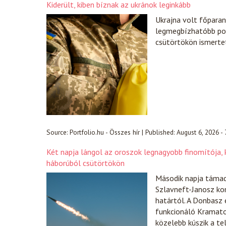
Kiderült, kiben bíznak az ukránok leginkább
Ukrajna volt főparanc
legmegbízhatóbb pol
csütörtökön ismerte
Source:
Portfolio.hu - Összes hír
|
Published:
August 6, 2026 -
Két napja lángol az oroszok legnagyobb finomítója, k
háborúból csütörtökön
Második napja támad
Szlavneft-Janosz ko
határtól. A Donbasz 
funkcionáló Kramator
közelebb kúszik a te