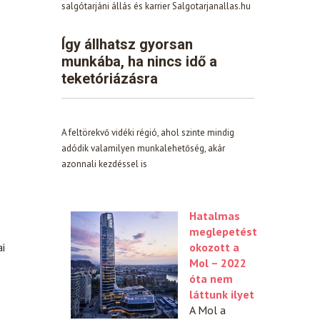
salgótarjáni állás és karrier Salgotarjanallas.hu
Így állhatsz gyorsan
munkába, ha nincs idő a
teketóriázásra
A feltörekvő vidéki régió, ahol szinte mindig
adódik valamilyen munkalehetőség, akár
azonnali kezdéssel is
Hatalmas
meglepetést
ai
okozott a
Mol – 2022
óta nem
láttunk ilyet
A Mol a