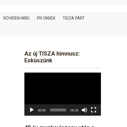
RÖVIDEN HIREI
PR CIKKEK
TISZA PÁRT
Az új TISZA himnusz:
Esküszünk
Video
Player
00:00
06:30