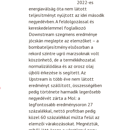
2022-es
energiaválság óta nem látott
teljesítményt nyújtott az idei második
negyedévben. A feldolgozással és
kereskedelemmel foglalkozó
Downstream szegmens eredménye
jócskán meglepte az elemzőket – a
bombateljesítmény elsősorban a
rekord szintre ugró marzsoknak volt
köszönhető, de a termékkihozatal
normalizálódása és az orosz olaj
újbóli érkezése is segített. Az
Upstream is több éve nem látott
eredményt szállított, összességében
n
pedig története harmadik legerősebb
negyedévét zárta a Mol: a
legfontosabb eredménysoron 27
százalékkal, nettó profitban pedig
közel 60 százalékkal múlta felül az
elemzői várakozásokat. Megnéztük,
miből jött össze a váratlanul nagy