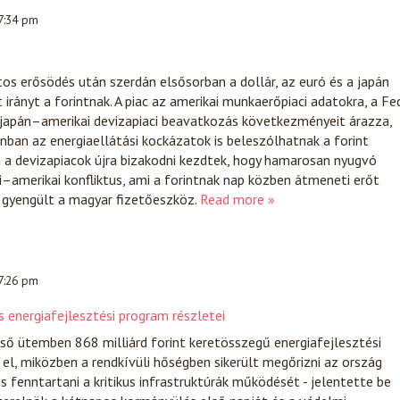
 7:34 pm
ntos erősödés után szerdán elsősorban a dollár, az euró és a japán
irányt a forintnak. A piac az amerikai munkaerőpiaci adatokra, a Fe
 japán–amerikai devizapiaci beavatkozás következményeit árazza,
an az energiaellátási kockázatok is beleszólhatnak a forint
 a devizapiacok újra bizakodni kezdtek, hogy hamarosan nyugvó
ni–amerikai konfliktus, ami a forintnak nap közben átmeneti erőt
a gyengült a magyar fizetőeszköz.
Read more »
 7:26 pm
 energiafejlesztési program részletei
ső ütemben 868 milliárd forint keretösszegű energiafejlesztési
l, miközben a rendkívüli hőségben sikerült megőrizni az ország
s fenntartani a kritikus infrastruktúrák működését - jelentette be