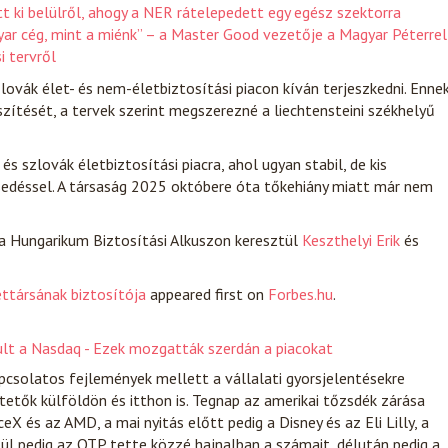
t ki belülről, ahogy a NER rátelepedett egy egész szektorra
yar cég, mint a miénk” – a Master Good vezetője a Magyar Péterrel
i tervről
zlovák élet- és nem-életbiztosítási piacon kíván terjeszkedni. Enne
zítését, a tervek szerint megszerezné a liechtensteini székhelyű
s szlovák életbiztosítási piacra, ahol ugyan stabil, de kis
esedéssel. A társaság 2025 októbere óta tőkehiány miatt már nem
a Hungarikum Biztosítási Alkuszon keresztül
Keszthelyi Erik
és
ettársának biztosítója
appeared first on
Forbes.hu
.
dult a Nasdaq - Ezek mozgatták szerdán a piacokat
apcsolatos fejlemények mellett a vállalati gyorsjelentésekre
tetők külföldön és itthon is. Tegnap az amerikai tőzsdék zárása
eX és az AMD, a mai nyitás előtt pedig a Disney és az Eli Lilly, a
zül pedig az OTP tette közzé hajnalban a számait, délután pedig a