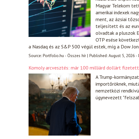
Magyar Telekom tette
amerikai indexek nag
ment, az ázsiai tőzs
teljesített és az eu
olvadtak a pluszok E
OTP esése következté
a Nasdaq és az S&P 500 végül estek, míg a Dow Jo
Source:
Portfolio.hu - Összes hír
|
Published:
August 5, 2026 -
Komoly arcvesztés: már 100 milliárd dollárt fizetet
A Trump-kormányzat e
importőröknek, miut
nemzetközi rendkívül
úgynevezett "felsza