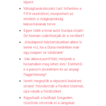
lépett
Válságtanácskozást tart Infantino a
FIFA vezetőivel, elsöpörheti az
elnököt a világbajnokság
kiárusításának terve
Egyre több a kínai autó Európa útjain!
De honnan csábíthatják át a vevőket?
„A budapesti háztartásokban akkor is
lenne víz, ha a Duna medrében már
egy cseppet se találnánk”
„Van akkora portfólió, melynek a
hozamából meg lehet élni.” Elérhető-
e a passzív jövedelem és az anyagi
függetlenség?
Ismét megnyílik a népszerű balatoni
strand: feloldották a fürdési tilalmat,
újra várják a fürdőzőket
Kigyulladt a bulihajó Szegeden,
tűzoltók oltották el a lángokat