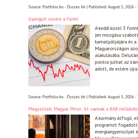
Source:
Portfolio.hu - Összes hír
|
Published:
August 5, 2026 -
Gyengült estére a forint
A keddi közel 3 fori
jen mozgása szabott 
kamatpályájára és a
Magyarországon azonb
alakulásába. Délután
pontra juthat az irá
adott, de estére újr
Source:
Portfolio.hu - Összes hír
|
Published:
August 5, 2026 -
Megszólalt Magyar Péter: itt vannak a 868 milliárdos
A kormány átfogó, el
programot fogadott e
energiaegyensúlyát é