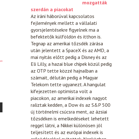
mozgatták
szerdán a piacokat
Az iráni háborúval kapcsolatos
fejlemények mellett a vállalati
gyorsjelentésekre figyelnek ma a
befektetők külföldön és itthon is.
Tegnap az amerikai tőzsdék zárása
után jelentett a SpaceX és az AMD, a
mai nyitás előtt pedig a Disney és az
on
Eli Lilly, a hazai blue chipek közül pedig
az OTP tette közzé hajnalban a
számait, délután pedig a Magyar
Telekom tette ugyanezt. A hangulat
kifejezetten optimista volt a
piacokon, az amerikai indexek nagyot
raliztak kedden, a Dow és az S&P 500
új történelmi csúcsra ment, az ázsiai
tőzsdéken is emelkedéseket lehetett
reggel látni, a Nikkei különösen jól
teljesített és az európai indexek is
erősödésekkel nyitottak. Napközben