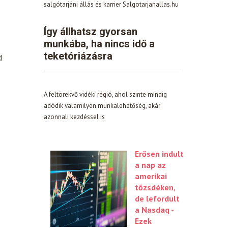
salgótarjáni állás és karrier Salgotarjanallas.hu
Így állhatsz gyorsan
munkába, ha nincs idő a
teketóriázásra
d
A feltörekvő vidéki régió, ahol szinte mindig
adódik valamilyen munkalehetőség, akár
azonnali kezdéssel is
Erősen indult
a nap az
amerikai
tőzsdéken,
de lefordult
a Nasdaq -
Ezek