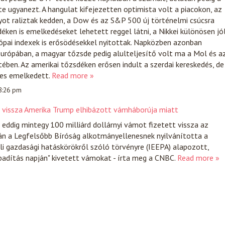
 ugyanezt. A hangulat kifejezetten optimista volt a piacokon, az
yot raliztak kedden, a Dow és az S&P 500 új történelmi csúcsra
déken is emelkedéseket lehetett reggel látni, a Nikkei különösen jó
rópai indexek is erősödésekkel nyitottak. Napközben azonban
urópában, a magyar tőzsde pedig alulteljesítő volt ma a Mol és a
ben. Az amerikai tőzsdéken erősen indult a szerdai kereskedés, de
nes emelkedett.
Read more »
 8:26 pm
t vissza Amerika Trump elhibázott vámháborúja miatt
ddig mintegy 100 milliárd dollárnyi vámot fizetett vissza az
án a Legfelsőbb Bíróság alkotmányellenesnek nyilvánította a
i gazdasági hatáskörökről szóló törvényre (IEEPA) alapozott,
badítás napján" kivetett vámokat - írta meg a CNBC.
Read more »