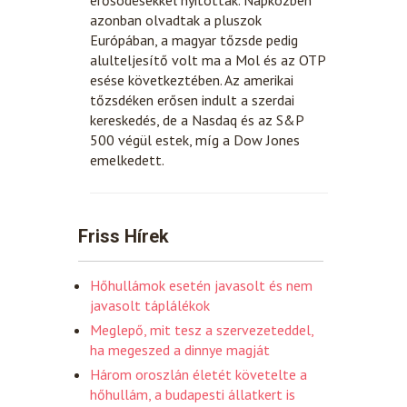
azonban olvadtak a pluszok
Európában, a magyar tőzsde pedig
alulteljesítő volt ma a Mol és az OTP
esése következtében. Az amerikai
tőzsdéken erősen indult a szerdai
kereskedés, de a Nasdaq és az S&P
500 végül estek, míg a Dow Jones
emelkedett.
Friss Hírek
Hőhullámok esetén javasolt és nem
javasolt táplálékok
Meglepő, mit tesz a szervezeteddel,
ha megeszed a dinnye magját
Három oroszlán életét követelte a
hőhullám, a budapesti állatkert is