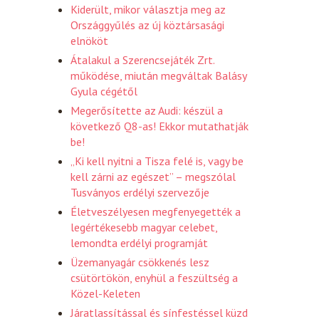
Kiderült, mikor választja meg az
Országgyűlés az új köztársasági
elnököt
Átalakul a Szerencsejáték Zrt.
működése, miután megváltak Balásy
Gyula cégétől
Megerősítette az Audi: készül a
következő Q8-as! Ekkor mutathatják
be!
„Ki kell nyitni a Tisza felé is, vagy be
kell zárni az egészet” – megszólal
Tusványos erdélyi szervezője
Életveszélyesen megfenyegették a
legértékesebb magyar celebet,
lemondta erdélyi programját
Üzemanyagár csökkenés lesz
csütörtökön, enyhül a feszültség a
Közel-Keleten
Járatlassítással és sínfestéssel küzd