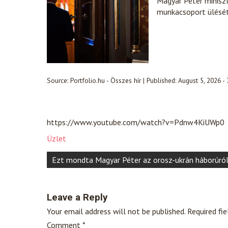
Magyar Péter minisz
munkacsoport ülésé
Source:
Portfolio.hu - Összes hír
|
Published:
August 5, 2026 -
https://www.youtube.com/watch?v=Pdnw4KiUWp0
Üzlet
Post
Ezt mondta Magyar Péter az orosz-ukrán háborúró
navigation
Leave a Reply
Your email address will not be published.
Required fi
Comment
*