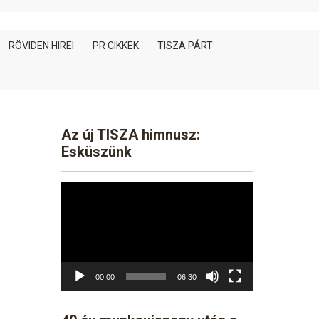
RÖVIDEN HIREI
PR CIKKEK
TISZA PÁRT
Az új TISZA himnusz:
Esküszünk
Video
Player
00:00
06:30