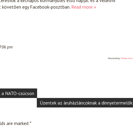
terelnök a kétnapos kormányülés első napját és a védelmi
t követően egy Facebook-posztban.
Read more »
 7:06 pm
Powered by
Theme Mas
l a NATO-csúcson
Üzentek az áruházláncoknak a dinnyetermelők
elds are marked
*