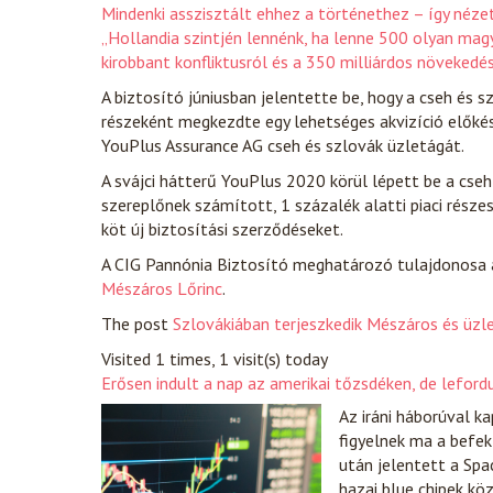
Mindenki asszisztált ehhez a történethez – így nézet
„Hollandia szintjén lennénk, ha lenne 500 olyan mag
kirobbant konfliktusról és a 350 milliárdos növekedés
A biztosító júniusban jelentette be, hogy a cseh és s
részeként megkezdte egy lehetséges akvizíció előkés
YouPlus Assurance AG cseh és szlovák üzletágát.
A svájci hátterű YouPlus 2020 körül lépett be a cseh é
szereplőnek számított, 1 százalék alatti piaci rész
köt új biztosítási szerződéseket.
A CIG Pannónia Biztosító meghatározó tulajdonosa 
Mészáros Lőrinc
.
The post
Szlovákiában terjeszkedik Mészáros és üzl
Visited 1 times, 1 visit(s) today
Erősen indult a nap az amerikai tőzsdéken, de lefor
Az iráni háborúval k
figyelnek ma a befek
után jelentett a Spac
hazai blue chipek kö