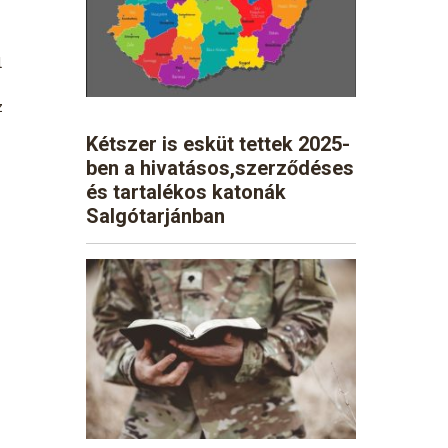
l
z
Kétszer is esküt tettek 2025-
ben a hivatásos,szerződéses
és tartalékos katonák
Salgótarjánban