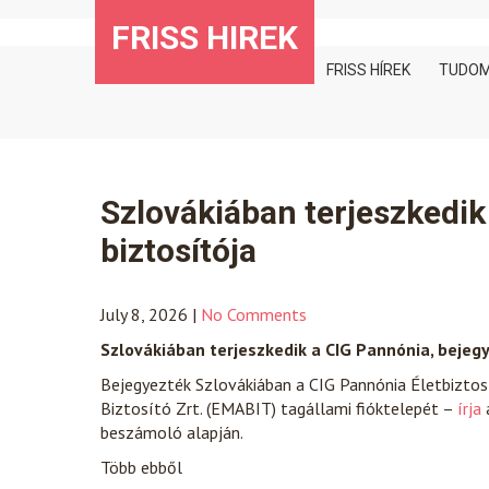
Skip
FRISS HIREK
to
content
FRISS HÍREK
TUDO
Szlovákiában terjeszkedik
biztosítója
July 8, 2026
|
No Comments
Szlovákiában terjeszkedik a CIG Pannónia, bejegy
Bejegyezték Szlovákiában a CIG Pannónia Életbiztosí
Biztosító Zrt. (EMABIT) tagállami fióktelepét –
írja
beszámoló alapján.
Több ebből