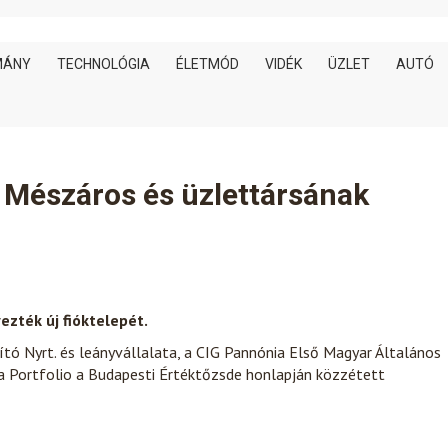
MÁNY
TECHNOLÓGIA
ÉLETMÓD
VIDÉK
ÜZLET
AUTÓ
 Mészáros és üzlettársának
ezték új fióktelepét.
tó Nyrt. és leányvállalata, a CIG Pannónia Első Magyar Általános
a Portfolio a Budapesti Értéktőzsde honlapján közzétett