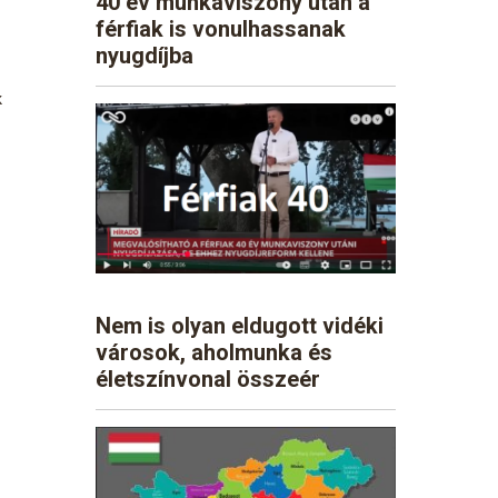
40 év munkaviszony után a
férfiak is vonulhassanak
nyugdíjba
k
Nem is olyan eldugott vidéki
városok, aholmunka és
életszínvonal összeér