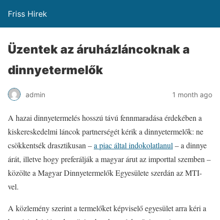
Friss Hirek
Üzentek az áruházláncoknak a
dinnyetermelők
admin
1 month ago
A hazai dinnyetermelés hosszú távú fennmaradása érdekében a
kiskereskedelmi láncok partnerségét kérik a dinnyetermelők: ne
csökkentsék drasztikusan –
a piac által indokolatlanul
– a dinnye
árát, illetve hogy preferálják a magyar árut az importtal szemben –
közölte a Magyar Dinnyetermelők Egyesülete szerdán az MTI-
vel.
A közlemény szerint a termelőket képviselő egyesület arra kéri a