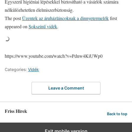
Egyszerű higiéniai lépésekkel biztosítható a vásárlók számára
nélkülözhetetlen élelmiszerbiztonság.
The post
Üzentek az áruházláncoknak a dinnyetermelők
first
appeared on
Sokszínű vidék
.
https://www.youtube.com/watch?v=Pdnw4KiUWp0
Categories:
Vidék
Leave a Comment
Friss Hirek
Back to top
Exit mobile version