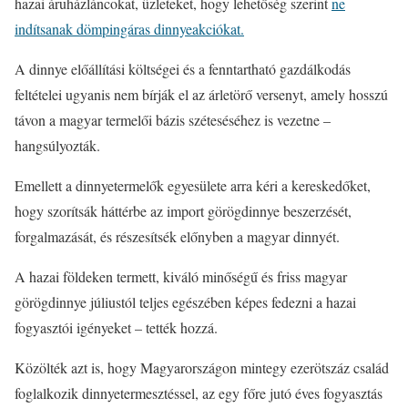
hazai áruházláncokat, üzleteket, hogy lehetőség szerint
ne
indítsanak dömpingáras dinnyeakciókat.
A dinnye előállítási költségei és a fenntartható gazdálkodás
feltételei ugyanis nem bírják el az árletörő versenyt, amely hosszú
távon a magyar termelői bázis széteséséhez is vezetne –
hangsúlyozták.
Emellett a dinnyetermelők egyesülete arra kéri a kereskedőket,
hogy szorítsák háttérbe az import görögdinnye beszerzését,
forgalmazását, és részesítsék előnyben a magyar dinnyét.
A hazai földeken termett, kiváló minőségű és friss magyar
görögdinnye júliustól teljes egészében képes fedezni a hazai
fogyasztói igényeket – tették hozzá.
Közölték azt is, hogy Magyarországon mintegy ezerötszáz család
foglalkozik dinnyetermesztéssel, az egy főre jutó éves fogyasztás