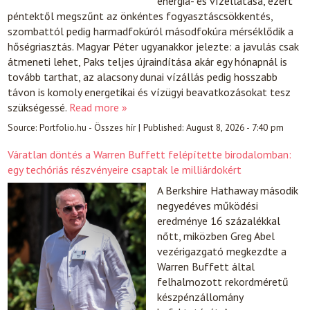
energia- és vízellátása, ezért
péntektől megszűnt az önkéntes fogyasztáscsökkentés,
szombattól pedig harmadfokúról másodfokúra mérséklődik a
hőségriasztás. Magyar Péter ugyanakkor jelezte: a javulás csak
átmeneti lehet, Paks teljes újraindítása akár egy hónapnál is
tovább tarthat, az alacsony dunai vízállás pedig hosszabb
távon is komoly energetikai és vízügyi beavatkozásokat tesz
szükségessé.
Read more »
Source:
Portfolio.hu - Összes hír
|
Published:
August 8, 2026 - 7:40 pm
Váratlan döntés a Warren Buffett felépítette birodalomban:
egy techóriás részvényeire csaptak le milliárdokért
A Berkshire Hathaway második
negyedéves működési
eredménye 16 százalékkal
nőtt, miközben Greg Abel
vezérigazgató megkezdte a
Warren Buffett által
felhalmozott rekordméretű
készpénzállomány