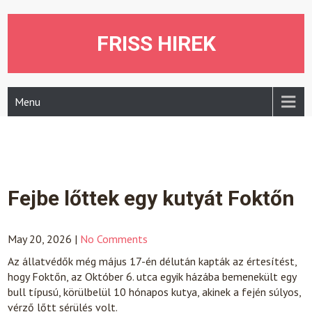
Skip
to
content
FRISS HIREK
Menu
Fejbe lőttek egy kutyát Foktőn
May 20, 2026
|
No Comments
Az állatvédők még május 17-én délután kapták az értesítést,
hogy Foktőn, az Október 6. utca egyik házába bemenekült egy
bull típusú, körülbelül 10 hónapos kutya, akinek a fején súlyos,
vérző lőtt sérülés volt.