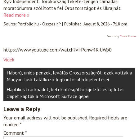
Kyiv Independent. Törökország fekete-tengeri támadási
moratóriumra szólította fel Oroszországot és Ukrajnát.
Read more »
Source:
Portfolio.hu - Összes hír
|
Published:
August 8, 2026 - 7:18 pm
Powered by
Theme Mason
https://www.youtube.com/watch?v=Pdnw4KiUWp0
Vidék
Post
Háború, uniós pénzek, leválás Oroszországról: ezek voltak a
navigation
Magyar-Tusk találkozó legfontosabb kijelentései
Haptikus trackpadet, betekintésgátló kijelzőt és új Intel
chipet kaptak a Microsoft Surface gépei
Leave a Reply
Your email address will not be published.
Required fields are
marked
*
Comment
*