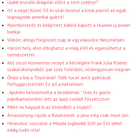
Újabb brutális drágulás előtt a tech szektor?
Itt a vége! Közel 30 év után kivonul a kínai piacról az egyik
legnagyobb amerikai gyártó!
Nyomkövetőt és beépített kábelt kapott a Huawei új power
bankja
Videón, ahogy forgószél csap le egy esküvőre Neszmélyen
Három hely, ahol elbújhatsz a világ elől és egyesülhetsz a
természettel
Két olcsó húsmentes recept a hétvégére Frank Júlia filléres
szakácskönyvéből: pár száz forintból, villámgyorsan megvan
Óriási a baj a Toyotánál! Több tucat autó gyártását
felfüggesztették! Ez áll a háttérben!
„Apukám beleálmodta a birodalmat.” Üres és gazos
paprikamalomból lett az igazi családi fűszersztori
Miért ne hagyjuk ki az étrendből a tojást?
Árvaszúnyog-rajzás a Balatonnál: a java még csak most jön
Hivatalos: visszatér a Mazda legkisebb SUV-ja! Ezt lehet
eddig tudni róla!