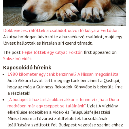
Döbbenetes: rálőttek a családot üdvözlő kutyára Fertődön
A kutya boldogan üdvözölte a hazaérkező családot, majd egy
lövést hallottak és hirtelen síri csend támadt.
The post
Fejbe lőttek egy kutyát Foktőn
first appeared on
Sokszínű vidék
.
Kapcsolódó híreink
1980 kilométer egy tank benzinnel? A Nissan megcsinálta!
Autó
Akkora távot tett meg egy tank benzinnel a Qashqai,
hogy az még a Guinness Rekordok Könyvébe is bekerült. Íme
a részletek!
„A budapesti háztartásokban akkor is lenne víz, ha a Duna
medrében már egy cseppet se találnánk”
Üzlet
A vízhiány
elkerülése érdekében a Vidék- és Településfejlesztési
Minisztérium a fővárosi zöldfelületek locsolásának
leállítására szólított fel. Budapest vezetése szerint ehhez