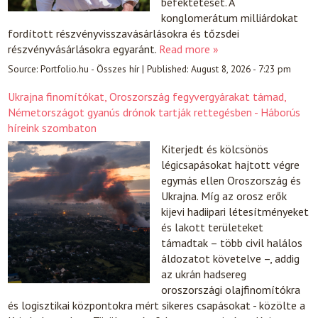
befektetését. A
konglomerátum milliárdokat
fordított részvényvisszavásárlásokra és tőzsdei
részvényvásárlásokra egyaránt.
Read more »
Source:
Portfolio.hu - Összes hír
|
Published:
August 8, 2026 - 7:23 pm
Ukrajna finomítókat, Oroszország fegyvergyárakat támad,
Németországot gyanús drónok tartják rettegésben - Háborús
híreink szombaton
Kiterjedt és kölcsönös
légicsapásokat hajtott végre
egymás ellen Oroszország és
Ukrajna. Míg az orosz erők
kijevi hadiipari létesítményeket
és lakott területeket
támadtak – több civil halálos
áldozatot követelve –, addig
az ukrán hadsereg
oroszországi olajfinomítókra
és logisztikai központokra mért sikeres csapásokat - közölte a