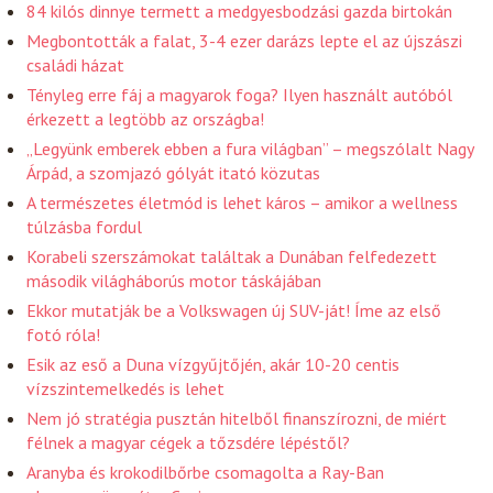
84 kilós dinnye termett a medgyesbodzási gazda birtokán
Megbontották a falat, 3-4 ezer darázs lepte el az újszászi
családi házat
Tényleg erre fáj a magyarok foga? Ilyen használt autóból
érkezett a legtöbb az országba!
„Legyünk emberek ebben a fura világban” – megszólalt Nagy
Árpád, a szomjazó gólyát itató közutas
A természetes életmód is lehet káros – amikor a wellness
túlzásba fordul
Korabeli szerszámokat találtak a Dunában felfedezett
második világháborús motor táskájában
Ekkor mutatják be a Volkswagen új SUV-ját! Íme az első
fotó róla!
Esik az eső a Duna vízgyűjtőjén, akár 10-20 centis
vízszintemelkedés is lehet
Nem jó stratégia pusztán hitelből finanszírozni, de miért
félnek a magyar cégek a tőzsdére lépéstől?
Aranyba és krokodilbőrbe csomagolta a Ray-Ban