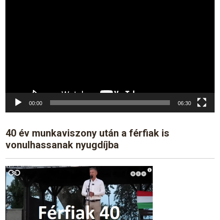
Player
00:00
06:30
40 év munkaviszony után a férfiak is
vonulhassanak nyugdíjba