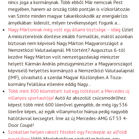
nincs joga a kormánynak. Több ebből Már nemcsak Pest
megyében, hanem az ország több pontján is vízkorlátozás
van Szinte minden magyar takarékoskodik az energiakrízis
árnyékában: kiderült, milyen tevékenységet fogunk a…
Nagy Mártonnak még volt egy állami tisztsége – idáig
Üzlet
A miniszterelnök döntése inkább formalitás, mától azonban
biztosan nem képviseli Nagy Márton Magyarországot a
Nemzetközi Valutaalapnál. Mi történt? Augusztus 6-tól
kezdve Nagy Márton volt nemzetgazdasági miniszter
helyett Kármán András pénzügyminiszter a Magyarországot
képviselő helyettes kormányzó a Nemzetközi Valutaalapnál
(IMF), olvasható a szerdai Magyar Közlönyben. A Tisza-
kormány felállása ellenére eddig Nagy…
Több mint 800 kilométert tud egy töltéssel a Mercedes új
villanyos sportautója!
Autó
Az abszolút csúcsmodellhez
képest több mint 600 lóerővel gyengébb, de még így 536
lóerőre képes, az egyik villanymotor hiánya pedig nagyobb
hatótávval kecsegtet. Íme az új Mercedes-AMG GT 53 4-
Door Coupé!
Szokatlan helyen rakott fészket egy fecskepár az alföldi
pusztákon
Vidék
Meglehetősen szokatlan helyen, egy