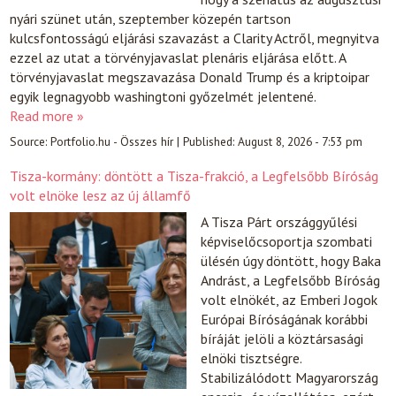
nyári szünet után, szeptember közepén tartson
kulcsfontosságú eljárási szavazást a Clarity Actről, megnyitva
ezzel az utat a törvényjavaslat plenáris eljárása előtt. A
törvényjavaslat megszavazása Donald Trump és a kriptoipar
egyik legnagyobb washingtoni győzelmét jelentené.
Read more »
Source:
Portfolio.hu - Összes hír
|
Published:
August 8, 2026 - 7:53 pm
Tisza-kormány: döntött a Tisza-frakció, a Legfelsőbb Bíróság
volt elnöke lesz az új államfő
A Tisza Párt országgyűlési
képviselőcsoportja szombati
ülésén úgy döntött, hogy Baka
Andrást, a Legfelsőbb Bíróság
volt elnökét, az Emberi Jogok
Európai Bíróságának korábbi
bíráját jelöli a köztársasági
elnöki tisztségre.
Stabilizálódott Magyarország