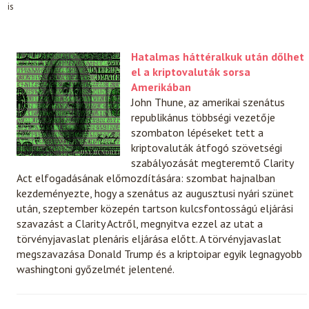
is
Hatalmas háttéralkuk után dőlhet
el a kriptovaluták sorsa
Amerikában
John Thune, az amerikai szenátus
republikánus többségi vezetője
szombaton lépéseket tett a
kriptovaluták átfogó szövetségi
szabályozását megteremtő Clarity
Act elfogadásának előmozdítására: szombat hajnalban
kezdeményezte, hogy a szenátus az augusztusi nyári szünet
után, szeptember közepén tartson kulcsfontosságú eljárási
szavazást a Clarity Actről, megnyitva ezzel az utat a
törvényjavaslat plenáris eljárása előtt. A törvényjavaslat
megszavazása Donald Trump és a kriptoipar egyik legnagyobb
washingtoni győzelmét jelentené.