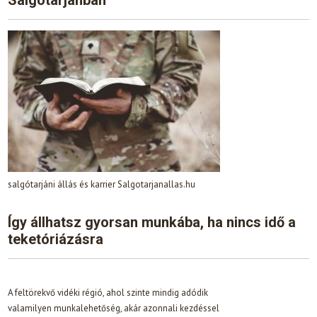
Salgótarjánban
salgótarjáni állás és karrier Salgotarjanallas.hu
Így állhatsz gyorsan munkába, ha nincs idő a
teketóriázásra
A feltörekvő vidéki régió, ahol szinte mindig adódik
valamilyen munkalehetőség, akár azonnali kezdéssel