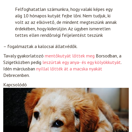
Felfoghatatlan számunkra, hogy valaki képes egy
alig 10 hónapos kutyát fejbe lőni. Nem tudjuk, ki
volt az az elkövető, de mindent megteszünk annak
érdekében, hogy kiderüljön. Az ügyben ismeretlen
tettes ellen rendőrségi feljelentést teszünk
– fogalmaztak a kalocsai állatvédők.
Tavaly gyakorlatozó
mentőkutyát lőttek meg
Borsodban, a
Szigetközben pedig
leszúrtak egy anya- és egy kölyökkutyát
.
Idén márciusban
nyíllal lőtték át a macska nyakát
Debrecenben.
Kapcsolódó