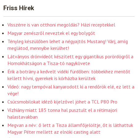
Friss Hírek
Visszérre is van otthoni megoldás? Házi receptekkel
Magyar zenészről neveztek el egy bolygót
Tényleg készülőben lehet a négyajtós Mustang! Várj, amíg
meglátod, mennyibe kerülhet!
Látványos drónvideót készített egy gigantikus porördögről a
Homokhátságon a Tisza-tó nagykövete
Érik a botrány a kedvelt vidéki fürdőben: többekhez mentőt
kellett hívni, gyerekek is kórházba kerültek
Videó: nagy tempóval kanyarodott ki a rendőrök elé, ez lett a
vége!
Csúcsmobilokat idéző kijelzővel jöhet a TCL P80 Pro
Vízhiány miatt 185 tonna hal pusztult el a rétimajori
halastavakban
Megvan a név: ő lett a Tisza államfőjelöltje, őt is láthattuk
Magyar Péter mellett az elnöki casting alatt