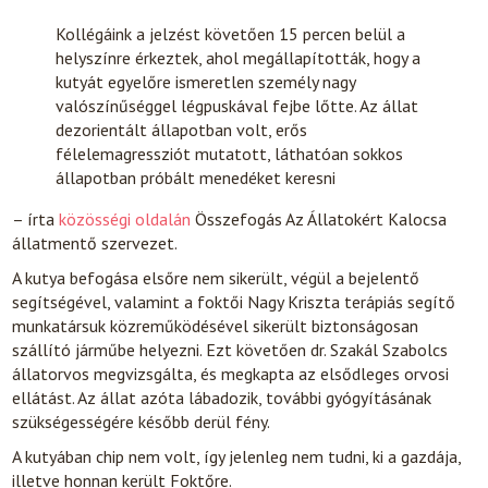
Kollégáink a jelzést követően 15 percen belül a
helyszínre érkeztek, ahol megállapították, hogy a
kutyát egyelőre ismeretlen személy nagy
valószínűséggel légpuskával fejbe lőtte. Az állat
dezorientált állapotban volt, erős
félelemagressziót mutatott, láthatóan sokkos
állapotban próbált menedéket keresni
– írta
közösségi oldalán
Összefogás Az Állatokért Kalocsa
állatmentő szervezet.
A kutya befogása elsőre nem sikerült, végül a bejelentő
segítségével, valamint a foktői Nagy Kriszta terápiás segítő
munkatársuk közreműködésével sikerült biztonságosan
szállító járműbe helyezni. Ezt követően dr. Szakál Szabolcs
állatorvos megvizsgálta, és megkapta az elsődleges orvosi
ellátást. Az állat azóta lábadozik, további gyógyításának
szükségességére később derül fény.
A kutyában chip nem volt, így jelenleg nem tudni, ki a gazdája,
illetve honnan került Foktőre.