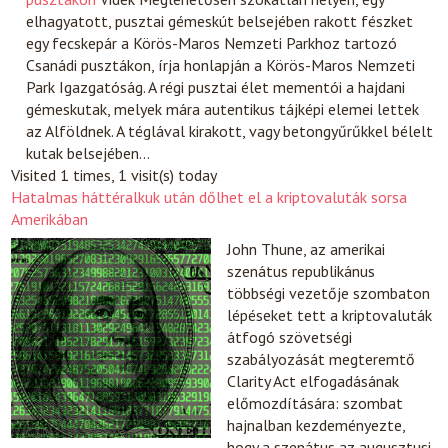
elhagyatott, pusztai gémeskút belsejében rakott fészket
egy fecskepár a Körös-Maros Nemzeti Parkhoz tartozó
Csanádi pusztákon, írja honlapján a Körös-Maros Nemzeti
Park Igazgatóság. A régi pusztai élet mementói a hajdani
gémeskutak, melyek mára autentikus tájképi elemei lettek
az Alföldnek. A téglával kirakott, vagy betongyűrűkkel bélelt
kutak belsejében…
Visited 1 times, 1 visit(s) today
Hatalmas háttéralkuk után dőlhet el a kriptovaluták sorsa
Amerikában
John Thune, az amerikai
szenátus republikánus
többségi vezetője szombaton
lépéseket tett a kriptovaluták
átfogó szövetségi
szabályozását megteremtő
Clarity Act elfogadásának
előmozdítására: szombat
hajnalban kezdeményezte,
hogy a szenátus az augusztusi