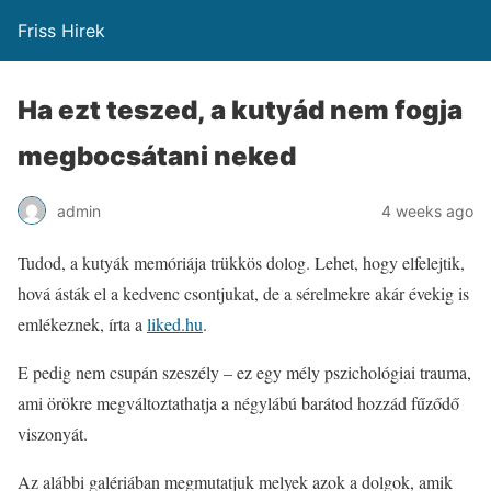
Friss Hirek
Ha ezt teszed, a kutyád nem fogja
megbocsátani neked
admin
4 weeks ago
Tudod, a kutyák memóriája trükkös dolog. Lehet, hogy elfelejtik,
hová ásták el a kedvenc csontjukat, de a sérelmekre akár évekig is
emlékeznek, írta a
liked.hu
.
E pedig nem csupán szeszély – ez egy mély pszichológiai trauma,
ami örökre megváltoztathatja a négylábú barátod hozzád fűződő
viszonyát.
Az alábbi galériában megmutatjuk melyek azok a dolgok, amik