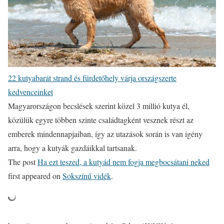
22 kutyabarát strand és fürdetőhely várja országszerte
kedvenceinket
Magyarországon becslések szerint közel 3 millió kutya él,
közülük egyre többen szinte családtagként vesznek részt az
emberek mindennapjaiban, így az utazások során is van igény
arra, hogy a kutyák gazdáikkal tartsanak.
The post
Ha ezt teszed, a kutyád nem fogja megbocsátani neked
first appeared on
Sokszínű vidék
.