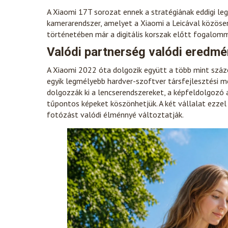
A Xiaomi 17T sorozat ennek a stratégiának eddigi le
kamerarendszer, amelyet a Xiaomi a Leicával közösen 
történetében már a digitális korszak előtt fogalomm
Valódi partnerség valódi eredm
A Xiaomi 2022 óta dolgozik együtt a több mint százé
egyik legmélyebb hardver-szoftver társfejlesztési 
dolgozzák ki a lencserendszereket, a képfeldolgozó 
tűpontos képeket köszönhetjük. A két vállalat ezzel
fotózást valódi élménnyé változtatják.