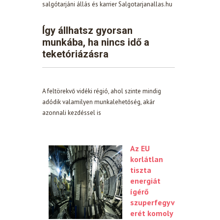
salgótarjáni állás és karrier Salgotarjanallas.hu
Így állhatsz gyorsan
munkába, ha nincs idő a
teketóriázásra
A feltörekvő vidéki régió, ahol szinte mindig
adódik valamilyen munkalehetőség, akár
azonnali kezdéssel is
Az EU
korlátlan
tiszta
energiát
ígérő
szuperfegyv
erét komoly