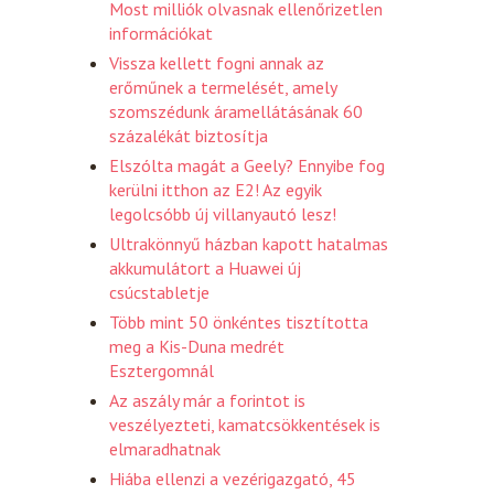
Most milliók olvasnak ellenőrizetlen
információkat
Vissza kellett fogni annak az
erőműnek a termelését, amely
szomszédunk áramellátásának 60
százalékát biztosítja
Elszólta magát a Geely? Ennyibe fog
kerülni itthon az E2! Az egyik
legolcsóbb új villanyautó lesz!
Ultrakönnyű házban kapott hatalmas
akkumulátort a Huawei új
csúcstabletje
Több mint 50 önkéntes tisztította
meg a Kis-Duna medrét
Esztergomnál
Az aszály már a forintot is
veszélyezteti, kamatcsökkentések is
elmaradhatnak
Hiába ellenzi a vezérigazgató, 45