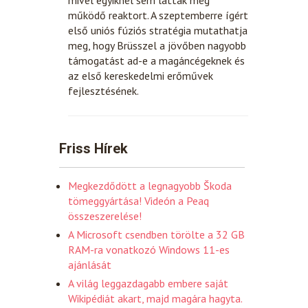
működő reaktort. A szeptemberre ígért
első uniós fúziós stratégia mutathatja
meg, hogy Brüsszel a jövőben nagyobb
támogatást ad-e a magáncégeknek és
az első kereskedelmi erőművek
fejlesztésének.
Friss Hírek
Megkezdődött a legnagyobb Škoda
tömeggyártása! Videón a Peaq
összeszerelése!
A Microsoft csendben törölte a 32 GB
RAM-ra vonatkozó Windows 11-es
ajánlását
A világ leggazdagabb embere saját
Wikipédiát akart, majd magára hagyta.