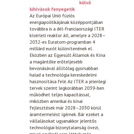
külső
kihívások fenyegetik
Az Európai Unió fúziós
energiapolitikájának középpontjában
továbbra is a dél-franciaországi ITER
kísérleti reaktor áll, amelyre a 2028–
2032-es Euratom-programban 4
milliárd eurót különítenének el.
Eközben az Egyesült Államok és Kína
a magántőke erőteljesebb
bevonásával állítólag gyorsabban
halad a technológia kereskedelmi
hasznosítása felé. Az ITER a jelenlegi
tervek szerint legkorábban 2039-ben
működhet teljes kapacitással,
miközben amerikai és kínai
fejlesztések már 2028–2030 körül
áramtermelést ígérnek. Bár ezeket a
vállalásokat ugyanakkor jelentős
technológiai bizonytalanság övezi,
mivel egyiknél sem láttak még