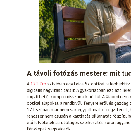
A távoli fotózás mestere: mit tu
A
17T Pro
szívében egy Leica 5x optikai teleobjektí
digitális nagyítást társít. A gyakorlatban ezt azt jel
rögzíthető, kompromisszumok nélkül. A Xiaomi nem vé
optikai alapokat a rendkívüli fényerejéről és gazdag
17T szérián már nemcsak egy pillanatot rögzítenek,
rendszer nem csupán a kattintás pillanatát rögzíti,
előfelvételek az utólagos szerkesztés során ugyan
fényképek vagy videók.