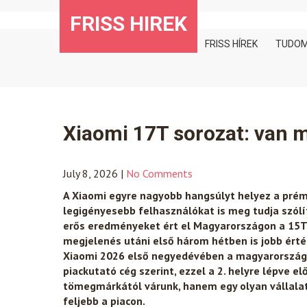
Skip
FRISS HIREK
to
content
FRISS HÍREK
TUDO
Xiaomi 17T sorozat: van m
July 8, 2026
|
No Comments
A Xiaomi egyre nagyobb hangsúlyt helyez a prém
legigényesebb felhasználókat is meg tudja szólí
erős eredményeket ért el Magyarországon a 15T 
megjelenés utáni első három hétben is jobb érté
Xiaomi 2026 első negyedévében a magyarországi
piackutató cég szerint, ezzel a 2. helyre lépve el
tömegmárkától várunk, hanem egy olyan vállalat
feljebb a piacon.