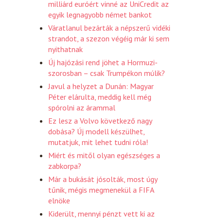
milliárd euróért vinné az UniCredit az
egyik legnagyobb német bankot
Váratlanul bezárták a népszerű vidéki
strandot, a szezon végéig már ki sem
nyithatnak
Új hajózási rend jöhet a Hormuzi-
szorosban – csak Trumpékon múlik?
Javul a helyzet a Dunán: Magyar
Péter elárulta, meddig kell még
spórolni az árammal
Ez lesz a Volvo következő nagy
dobása? Új modell készülhet,
mutatjuk, mit lehet tudni róla!
Miért és mitől olyan egészséges a
zabkorpa?
Már a bukását jósolták, most úgy
tűnik, mégis megmenekül a FIFA
elnöke
Kiderült, mennyi pénzt vett ki az