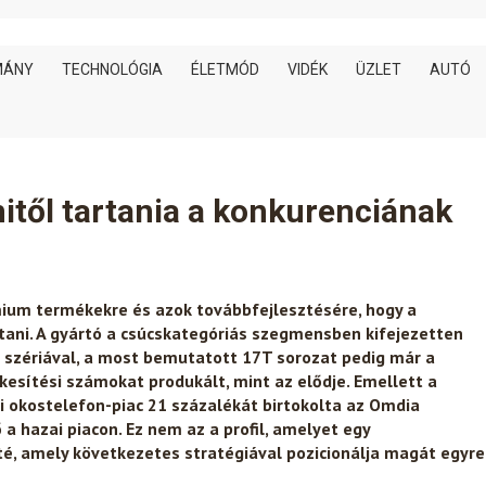
MÁNY
TECHNOLÓGIA
ÉLETMÓD
VIDÉK
ÜZLET
AUTÓ
itől tartania a konkurenciának
ium termékekre és azok továbbfejlesztésére, hogy a
tani. A gyártó a csúcskategóriás szegmensben kifejezetten
szériával, a most bemutatott 17T sorozat pedig már a
kesítési számokat produkált, mint az elődje. Emellett a
 okostelefon-piac 21 százalékát birtokolta az Omdia
ő a hazai piacon. Ez nem az a profil, amelyet egy
é, amely következetes stratégiával pozicionálja magát egyre