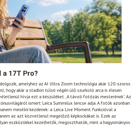
d a 17T Pro?
v dolgozik, amelyhez az AI Ultra Zoom technológia akár 120-szoros
enti, hogy akár a stadion túlsó végén ülő szurkoló arca is élesen
letlenül hívja ezt a készüléket „A távoli fotózás mesterének”. Az
 tónusvilágáról ismert Leica Summilux lencse adja. A fotók azonban
 hanem mesélni kezdenek: a Leica Live Moment funkcióval a
 hanem az azt közvetlenül megelőző képkockákat is. Ezek az
olyan eszközökkel kezelhetők, megoszthatók, mint a hagyományos