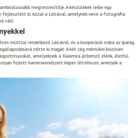
gambiciózusabb megtestesítője. A készülékek lelke egy
fejlesztett ki. Azzal a Leicával, amelynek neve a fotográfia
á vált.
ényekkel
ves múlttal rendelkező Leicával, és a kooperáció mára az iparág
megállapodásává nőtte ki magát. A két cég mérnökei közösen
algoritmusokat, amelyeknek a Xiaomira jellemző élénk, élethű,
 olyan fejlett kamerarendszert képes létrehozni, amelyek a