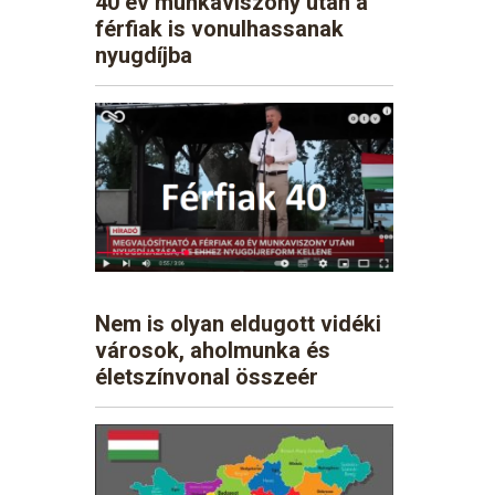
40 év munkaviszony után a
férfiak is vonulhassanak
nyugdíjba
Nem is olyan eldugott vidéki
városok, aholmunka és
életszínvonal összeér