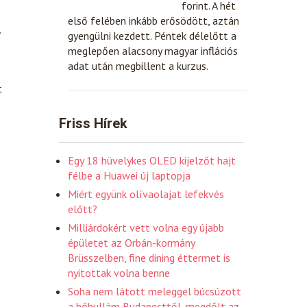
forint. A hét
első felében inkább erősödött, aztán
.
gyengülni kezdett. Péntek délelőtt a
meglepően alacsony magyar inflációs
adat után megbillent a kurzus.
t
Friss Hírek
Egy 18 hüvelykes OLED kijelzőt hajt
félbe a Huawei új laptopja
Miért együnk olívaolajat lefekvés
előtt?
Milliárdokért vett volna egy újabb
épületet az Orbán-kormány
Brüsszelben, fine dining éttermet is
nyitottak volna benne
Soha nem látott meleggel búcsúzott
a hőhullám Budapesttől, megdőlt az