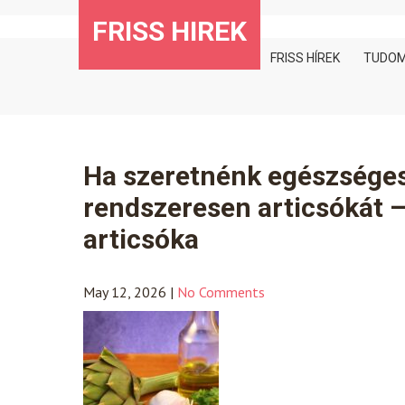
Skip
FRISS HIREK
to
content
FRISS HÍREK
TUDO
Ha szeretnénk egészsége
rendszeresen articsókát –
articsóka
May 12, 2026
|
No Comments