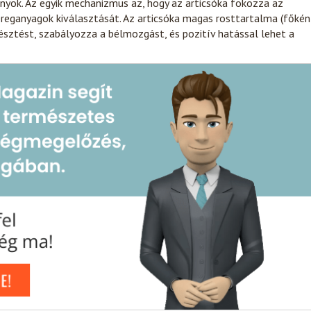
nyok. Az egyik mechanizmus az, hogy az articsóka fokozza az
éreganyagok kiválasztását. Az articsóka magas rosttartalma (főkén
emésztést, szabályozza a bélmozgást, és pozitív hatással lehet a