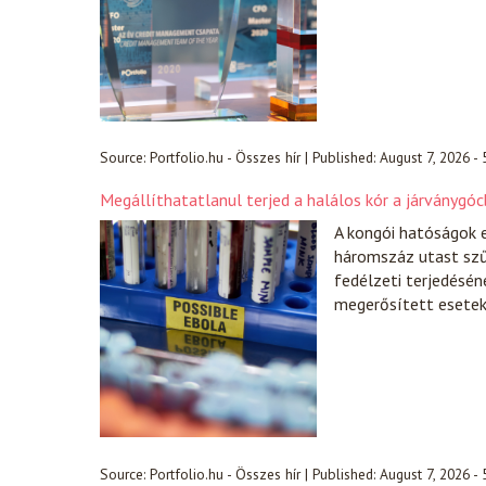
Source:
Portfolio.hu - Összes hír
|
Published:
August 7, 2026 -
Megállíthatatlanul terjed a halálos kór a járványgócb
A kongói hatóságok 
háromszáz utast szűr
fedélzeti terjedésén
megerősített esete
Source:
Portfolio.hu - Összes hír
|
Published:
August 7, 2026 -