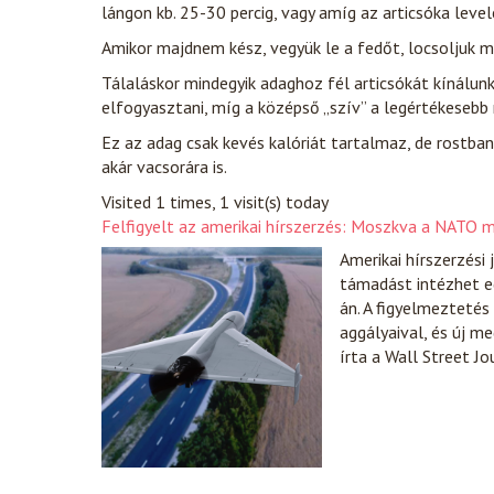
lángon kb. 25-30 percig, vagy amíg az articsóka leve
Amikor majdnem kész, vegyük le a fedőt, locsoljuk meg
Tálaláskor mindegyik adaghoz fél articsókát kínálunk
elfogyasztani, míg a középső „szív” a legértékesebb 
Ez az adag csak kevés kalóriát tartalmaz, de rostba
akár vacsorára is.
Visited 1 times, 1 visit(s) today
Felfigyelt az amerikai hírszerzés: Moszkva a NATO
Amerikai hírszerzési
támadást intézhet eg
án. A figyelmezteté
aggályaival, és új m
írta a Wall Street Jo