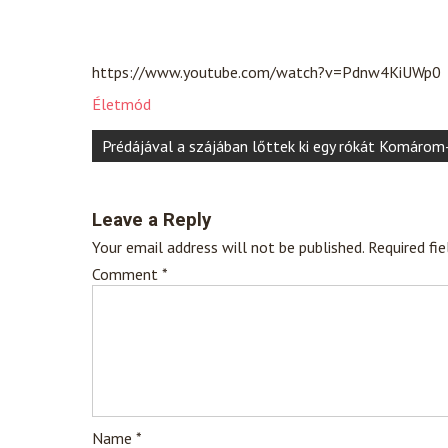
https://www.youtube.com/watch?v=Pdnw4KiUWp0
Életmód
Post
Prédájával a szájában lőttek ki egy rókát Komár
navigation
Leave a Reply
Your email address will not be published.
Required fi
Comment
*
Name
*