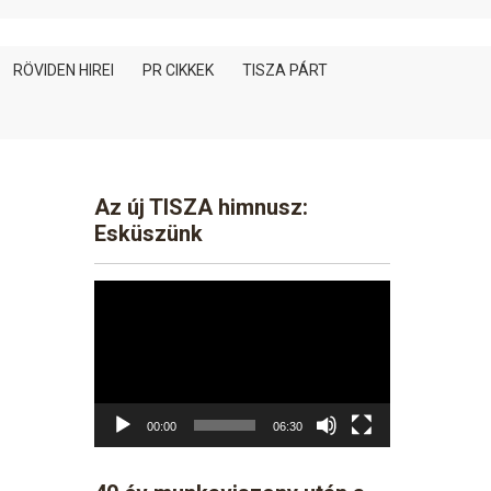
RÖVIDEN HIREI
PR CIKKEK
TISZA PÁRT
Az új TISZA himnusz:
Esküszünk
Video
Player
00:00
06:30