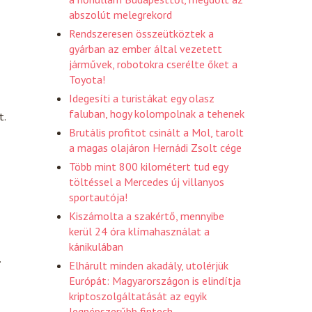
abszolút melegrekord
Rendszeresen összeütköztek a
gyárban az ember által vezetett
járművek, robotokra cserélte őket a
Toyota!
Idegesíti a turistákat egy olasz
faluban, hogy kolompolnak a tehenek
t.
Brutális profitot csinált a Mol, tarolt
a magas olajáron Hernádi Zsolt cége
Több mint 800 kilométert tud egy
töltéssel a Mercedes új villanyos
sportautója!
Kiszámolta a szakértő, mennyibe
kerül 24 óra klímahasználat a
kánikulában
.
Elhárult minden akadály, utolérjük
Európát: Magyarországon is elindítja
kriptoszolgáltatását az egyik
legnépszerűbb fintech