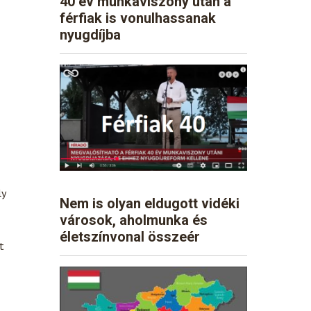
40 év munkaviszony után a
férfiak is vonulhassanak
nyugdíjba
ly
Nem is olyan eldugott vidéki
városok, aholmunka és
életszínvonal összeér
t