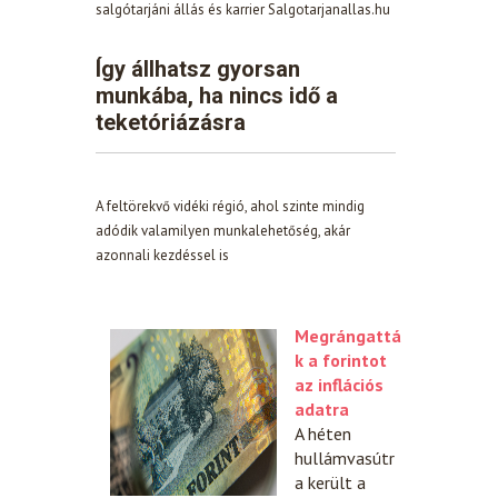
salgótarjáni állás és karrier Salgotarjanallas.hu
Így állhatsz gyorsan
munkába, ha nincs idő a
teketóriázásra
A feltörekvő vidéki régió, ahol szinte mindig
adódik valamilyen munkalehetőség, akár
azonnali kezdéssel is
Megrángattá
k a forintot
az inflációs
adatra
A héten
hullámvasútr
a került a