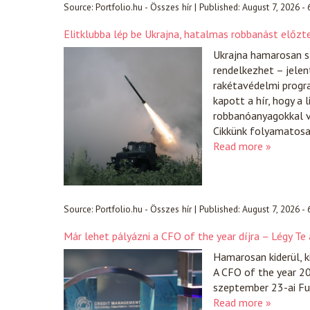
Source:
Portfolio.hu - Összes hír
|
Published:
August 7, 2026 -
Elitklubba lép be Ukrajna, hatalmas robbanást előzt
Ukrajna hamarosan sa
rendelkezhet – jelen
rakétavédelmi progr
kapott a hír, hogy a 
robbanóanyagokkal vo
Cikkünk folyamatosan
Read more »
Source:
Portfolio.hu - Összes hír
|
Published:
August 7, 2026 -
Már lehet pályázni a CFO of the year díjra – Légy Te
Hamarosan kiderül, k
A CFO of the year 20
szeptember 23-ai Fut
Read more »