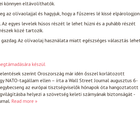
lei könnyen eltávolíthatók.
 az olívaolajjal és hagyjuk, hogy a fűszeres lé kissé elpárologjon
. Az egyes levelek húsos részét le lehet húzni és a puhább részét
részek közé tartozik.
n gazdag. Az olívaolaj használata miatt egészséges választás lehe
 megtámadására készül
 jelentések szerint Oroszország már idén ősszel korlátozott
y NATO-tagállam ellen – írta a Wall Street Journal augusztus 6-
s egybecseng az európai tisztségviselők hónapok óta hangoztatott
egvilágításba helyezi a szövetség keleti szárnyának biztonságát -
urnal.
Read more »