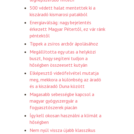
500 védett halat mentettek ki a
kiszáradó kismarosi patakból
Energiaválság: nagy bejelentés
érkezett Magyar Pétertől, ez vár ránk
péntektől
Tippek a zsíros arcbőr ápolásához
Megállította egy utas a helyközi
buszt, hogy segíteni tudjon a
hőségben összeesett kutyán
Elképesztő videófelvétel mutatja
meg, mekkora a különbség az áradó
és a kiszáradó Duna között
Magasabb sebességbe kapcsol a
magyar gyógyszergyár a
fogyasztószerek piacán
Így kell okosan használni a klímát a
hőségben
Nem nyúl vissza újabb klasszikus