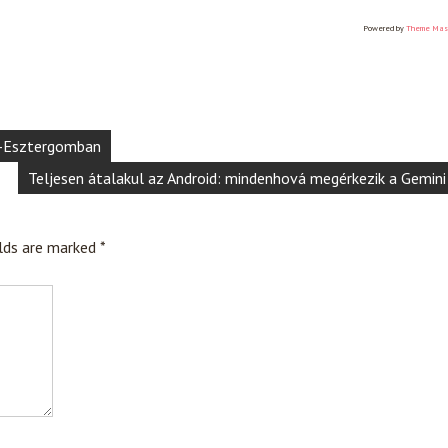
Powered by
Theme Mas
om-Esztergomban
Teljesen átalakul az Android: mindenhová megérkezik a Gemini
elds are marked
*