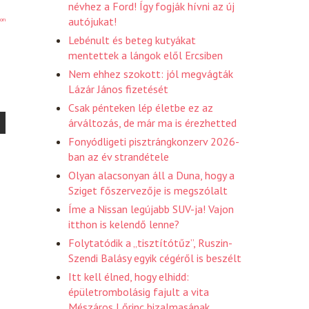
névhez a Ford! Így fogják hívni az új
autójukat!
on
Lebénult és beteg kutyákat
mentettek a lángok elől Ercsiben
Nem ehhez szokott: jól megvágták
Lázár János fizetését
Csak pénteken lép életbe ez az
árváltozás, de már ma is érezhetted
Fonyódligeti pisztrángkonzerv 2026-
ban az év strandétele
Olyan alacsonyan áll a Duna, hogy a
Sziget főszervezője is megszólalt
Íme a Nissan legújabb SUV-ja! Vajon
itthon is kelendő lenne?
Folytatódik a „tisztítótűz”, Ruszin-
Szendi Balásy egyik cégéről is beszélt
Itt kell élned, hogy elhidd:
épületrombolásig fajult a vita
Mészáros Lőrinc bizalmasának