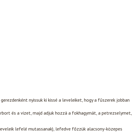
gerezdenként nyissuk ki kissé a leveleiket, hogy a fűszerek jobban
rbort és a vizet, majd adjuk hozzá a fokhagymát, a petrezselymet,
 leveleik lefelé mutassanak), lefedve főzzük alacsony-közepes