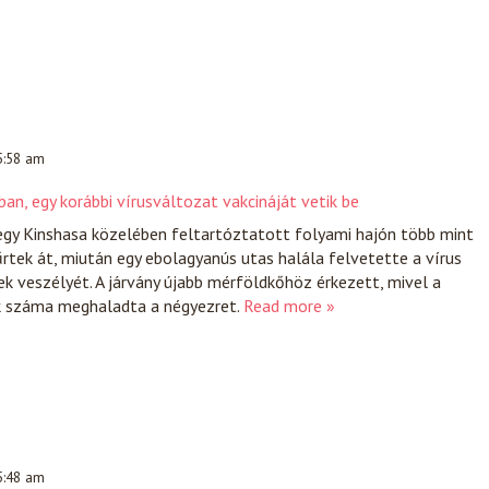
 5:58 am
an, egy korábbi vírusváltozat vakcináját vetik be
egy Kinshasa közelében feltartóztatott folyami hajón több mint
tek át, miután egy ebolagyanús utas halála felvetette a vírus
ek veszélyét. A járvány újabb mérföldkőhöz érkezett, mivel a
k száma meghaladta a négyezret.
Read more »
 5:48 am