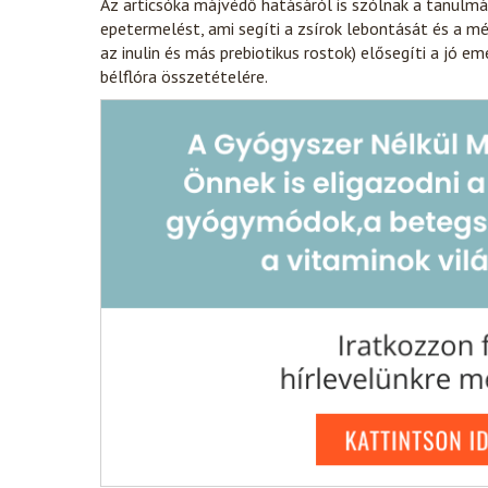
Az articsóka májvédő hatásáról is szólnak a tanulmá
epetermelést, ami segíti a zsírok lebontását és a m
az inulin és más prebiotikus rostok) elősegíti a jó 
bélflóra összetételére.