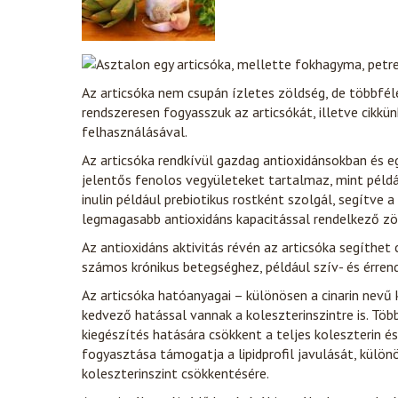
Az articsóka nem csupán ízletes zöldség, de többféle
rendszeresen fogyasszuk az articsókát, illetve cikkü
felhasználásával.
Az articsóka rendkívül gazdag antioxidánsokban és eg
jelentős fenolos vegyületeket tartalmaz, mint például 
inulin például prebiotikus rostként szolgál, segítve a
legmagasabb antioxidáns kapacitással rendelkező zöl
Az antioxidáns aktivitás révén az articsóka segíthet
számos krónikus betegséghez, például szív- és érre
Az articsóka hatóanyagai – különösen a cinarin nevű
kedvező hatással vannak a koleszterinszintre is. Több
kiegészítés hatására csökkent a teljes koleszterin és
fogyasztása támogatja a lipidprofil javulását, külö
koleszterinszint csökkentésére.