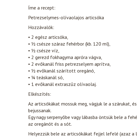
Íme a recept:
Petrezselymes-olívaolajos articsóka
Hozzávalók:
• 2 egész articsóka,
• ½ csésze száraz fehérbor (kb. 120 ml),
• ½ csésze víz,
• 2 gerezd fokhagyma apróra vágva,
• 2 evőkanál friss petrezselyem aprítva,
• ½ evőkanál szárított oregánó,
• ¼ teáskanál só,
• 1 evőkanál extraszűz olívaolaj.
Elkészítés:
Az articsókákat mossuk meg, vágjuk le a szárukat, és 
bejussanak.
Egy nagy serpenyőbe vagy lábasba öntsük bele a fehé
az oregánót és a sót.
Helyezzük bele az articsókákat fejjel lefelé (azaz a