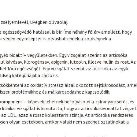
 egészségvédő hatással is bír. Íme néhány fő érv amellett, hogy
nk végén egy receptet is olvashat ennek a zöldségnek a
yéb bioaktív vegyületekben. Egy vizsgálat szerint az articsóka
kávésav, klorogénsav, apigenin, luteolin, illetve inulin és rost. Az
 bélflóra egészségét. Egy vizsgálat szerint az articsóka az egyik
dség kategóriájába tartozik.
 csökkenteni az oxidatív stressz által okozott sejtkárosodást, ame
ndszeri problémákhoz és májkárosodáshoz kapcsolódik.
 komponens – képesek lehetnek befolyásolni a zsíranyagcserét, és
 klinikai vizsgálat is kimutatta, hogy az articsókakivonattal végzet
 az LDL, azaz a rossz koleszterin szintje. Az articsóka rendszeres
nösen olyan esetekben, amikor valaki nem szedhet sztatinokat a