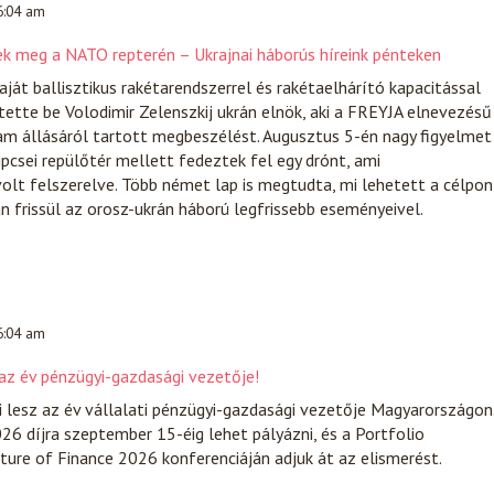
 6:04 am
ek meg a NATO repterén – Ukrajnai háborús híreink pénteken
ját ballisztikus rakétarendszerrel és rakétaelhárító kapacitással
tette be Volodimir Zelenszkij ukrán elnök, aki a FREYJA elnevezésű
am állásáról tartott megbeszélést. Augusztus 5-én nagy figyelmet
lipcsei repülőtér mellett fedeztek fel egy drónt, ami
lt felszerelve. Több német lap is megtudta, mi lehetett a célpon
 frissül az orosz-ukrán háború legfrissebb eseményeivel.
 6:04 am
 az év pénzügyi-gazdasági vezetője!
i lesz az év vállalati pénzügyi-gazdasági vezetője Magyarországon
26 díjra szeptember 15-éig lehet pályázni, és a Portfolio
ure of Finance 2026 konferenciáján adjuk át az elismerést.