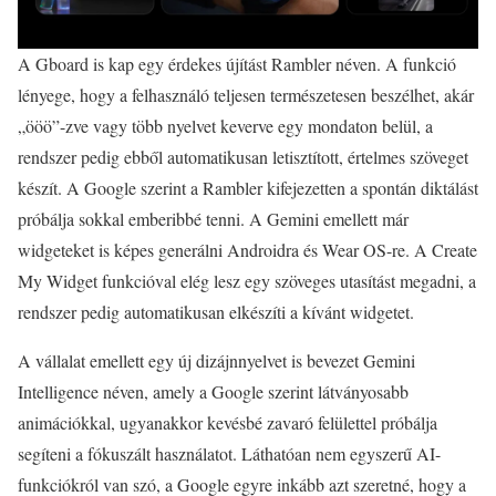
A Gboard is kap egy érdekes újítást Rambler néven. A funkció
lényege, hogy a felhasználó teljesen természetesen beszélhet, akár
„ööö”-zve vagy több nyelvet keverve egy mondaton belül, a
rendszer pedig ebből automatikusan letisztított, értelmes szöveget
készít. A Google szerint a Rambler kifejezetten a spontán diktálást
próbálja sokkal emberibbé tenni. A Gemini emellett már
widgeteket is képes generálni Androidra és Wear OS-re. A Create
My Widget funkcióval elég lesz egy szöveges utasítást megadni, a
rendszer pedig automatikusan elkészíti a kívánt widgetet.
A vállalat emellett egy új dizájnnyelvet is bevezet Gemini
Intelligence néven, amely a Google szerint látványosabb
animációkkal, ugyanakkor kevésbé zavaró felülettel próbálja
segíteni a fókuszált használatot. Láthatóan nem egyszerű AI-
funkciókról van szó, a Google egyre inkább azt szeretné, hogy a