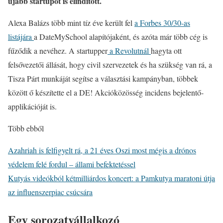
újabb startupot is elindított.
Alexa Balázs több mint tíz éve került fel
a Forbes 30/30-as
listájára
a DateMySchool alapítójaként, és azóta már több cég is
fűződik a nevéhez. A startupper
a Revolutnál
hagyta ott
felsővezetői állását, hogy civil szervezetek és ha szükség van rá, a
Tisza Párt munkáját segítse a választási kampányban, többek
között ő készítette el a DE! Akcióközösség incidens bejelentő-
applikációját is.
Több ebből
Azahriah is felfigyelt rá, a 21 éves Oszi most mégis a drónos
védelem felé fordul – állami befektetéssel
Kutyás videókból kétmilliárdos koncert: a Pamkutya maratoni útja
az influenszerpiac csúcsára
Egy sorozatvállalkozó