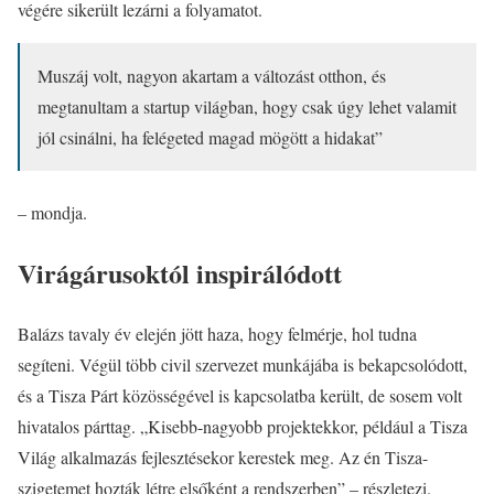
végére sikerült lezárni a folyamatot.
Muszáj volt, nagyon akartam a változást otthon, és
megtanultam a startup világban, hogy csak úgy lehet valamit
jól csinálni, ha felégeted magad mögött a hidakat”
– mondja.
Virágárusoktól inspirálódott
Balázs tavaly év elején jött haza, hogy felmérje, hol tudna
segíteni. Végül több civil szervezet munkájába is bekapcsolódott,
és a Tisza Párt közösségével is kapcsolatba került, de sosem volt
hivatalos párttag. „Kisebb-nagyobb projektekkor, például a Tisza
Világ alkalmazás fejlesztésekor kerestek meg. Az én Tisza-
szigetemet hozták létre elsőként a rendszerben” – részletezi.