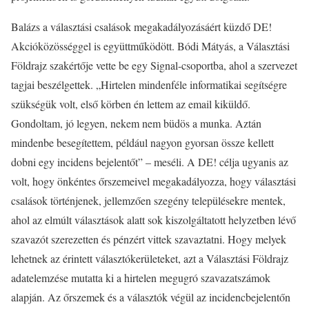
Balázs a választási csalások megakadályozásáért küzdő DE!
Akcióközösséggel is együttműködött. Bódi Mátyás, a Választási
Földrajz szakértője vette be egy Signal-csoportba, ahol a szervezet
tagjai beszélgettek. „Hirtelen mindenféle informatikai segítségre
szükségük volt, első körben én lettem az email kiküldő.
Gondoltam, jó legyen, nekem nem büdös a munka. Aztán
mindenbe besegítettem, például nagyon gyorsan össze kellett
dobni egy incidens bejelentőt” – meséli. A DE! célja ugyanis az
volt, hogy önkéntes őrszemeivel megakadályozza, hogy választási
csalások történjenek, jellemzően szegény településekre mentek,
ahol az elmúlt választások alatt sok kiszolgáltatott helyzetben lévő
szavazót szerezetten és pénzért vittek szavaztatni. Hogy melyek
lehetnek az érintett választókerületeket, azt a Választási Földrajz
adatelemzése mutatta ki a hirtelen megugró szavazatszámok
alapján. Az őrszemek és a választók végül az incidencbejelentőn