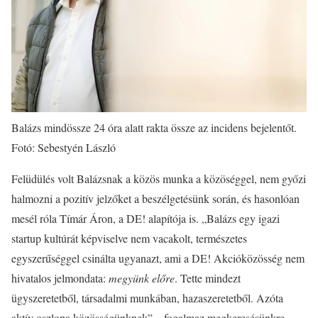
Balázs mindössze 24 óra alatt rakta össze az incidens bejelentőt.
Fotó: Sebestyén László
Felüdülés volt Balázsnak a közös munka a közöséggel, nem győzi
halmozni a pozitív jelzőket a beszélgetésünk során, és hasonlóan
mesél róla Tímár Áron, a DE! alapítója is. „Balázs egy igazi
startup kultúrát képviselve nem vacakolt, természetes
egyszerűséggel csinálta ugyanazt, ami a DE! Akcióközösség nem
hivatalos jelmondata:
megyünk előre
. Tette mindezt
ügyszeretetből, társadalmi munkában, hazaszeretetből. Azóta
aktív oszlopa közösségünknek” – fogalmaz megkeresésünkre