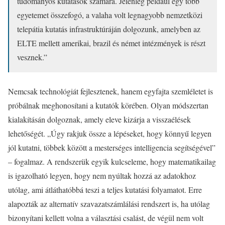
tudományos kutatások számára. Jelenleg például egy több
egyetemet összefogó, a valaha volt legnagyobb nemzetközi
telepátia kutatás infrastruktúráján dolgozunk, amelyben az
ELTE mellett amerikai, brazil és német intézmények is részt
vesznek.”
Nemcsak technológiát fejlesztenek, hanem egyfajta szemléletet is
próbálnak meghonosítani a kutatók körében. Olyan módszertan
kialakításán dolgoznak, amely eleve kizárja a visszaélések
lehetőségét. „Úgy rakjuk össze a lépéseket, hogy könnyű legyen
jól kutatni, többek között a mesterséges intelligencia segítségével”
– fogalmaz. A rendszerük egyik kulcseleme, hogy matematikailag
is igazolható legyen, hogy nem nyúltak hozzá az adatokhoz
utólag, ami átláthatóbbá teszi a teljes kutatási folyamatot. Erre
alapozták az alternatív szavazatszámlálási rendszert is, ha utólag
bizonyítani kellett volna a választási csalást, de végül nem volt