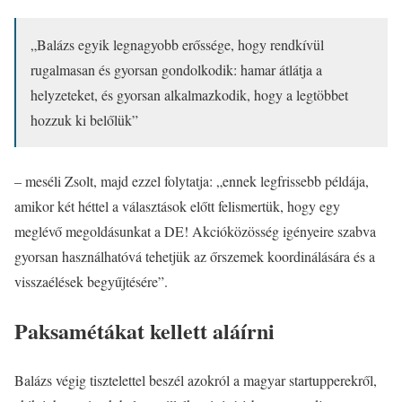
„Balázs egyik legnagyobb erőssége, hogy rendkívül
rugalmasan és gyorsan gondolkodik: hamar átlátja a
helyzeteket, és gyorsan alkalmazkodik, hogy a legtöbbet
hozzuk ki belőlük”
– meséli Zsolt, majd ezzel folytatja: „ennek legfrissebb példája,
amikor két héttel a választások előtt felismertük, hogy egy
meglévő megoldásunkat a DE! Akcióközösség igényeire szabva
gyorsan használhatóvá tehetjük az őrszemek koordinálására és a
visszaélések begyűjtésére”.
Paksamétákat kellett aláírni
Balázs végig tisztelettel beszél azokról a magyar startupperekről,