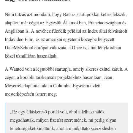
Nem túlzás azt mondani, hogy Balázs startupokkal kel és fekszik,
alapított már céget az Egyesült Államokban, Franciaországban és
Angliában is. A nevéhez fűződik például az Index által felvásárolt
Indavideo Film, és az amerikai egyetemi közegbe helyezett
DateMySchool európai változata, a Once is, amit fénykorában
közel tízmillióan használtak.
A Wanted volt a legutóbbi startupja, amely sikeres exittel zárult. A
céget, a korábbi társkeresős projektekhez hasonlóan, Jean
Meyerrel alapította, akit a Columbia Egyetem üzleti
mesterképzésén ismert meg.
„Ez egy álláskereső portál volt, ahol a felhasználók
megadhatták, milyen fizetést szeretnének, mi pedig olyan
lehetőségeket kínáltunk, ahol a munkáltató szerződésben