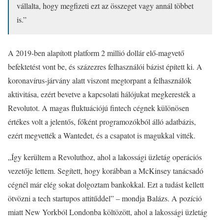
vállalta, hogy megfizeti ezt az összeget vagy annál többet
is.”
A 2019-ben alapított platform 2 millió dollár elő-magvető
befektetést vont be, és százezres felhasználói bázist épített ki. A
koronavírus-járvány alatt viszont megtorpant a felhasználók
aktivitása, ezért bevetve a kapcsolati hálójukat megkeresték a
Revolutot. A magas fluktuációjú fintech cégnek különösen
értékes volt a jelentős, főként programozókból álló adatbázis,
ezért megvették a Wantedet, és a csapatot is magukkal vitték.
„Így kerültem a Revoluthoz, ahol a lakossági üzletág operációs
vezetője lettem. Segített, hogy korábban a McKinsey tanácsadó
cégnél már elég sokat dolgoztam bankokkal. Ezt a tudást kellett
ötvözni a tech startupos attitűddel” – mondja Balázs. A pozíció
miatt New Yorkból Londonba költözött, ahol a lakossági üzletág