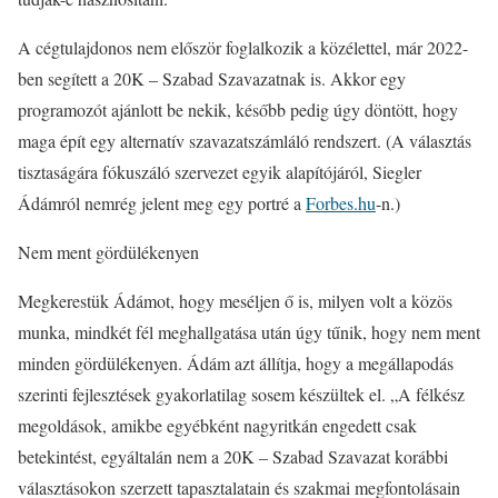
A cégtulajdonos nem először foglalkozik a közélettel, már 2022-
ben segített a 20K – Szabad Szavazatnak is. Akkor egy
programozót ajánlott be nekik, később pedig úgy döntött, hogy
maga épít egy alternatív szavazatszámláló rendszert. (A választás
tisztaságára fókuszáló szervezet egyik alapítójáról, Siegler
Ádámról nemrég jelent meg egy portré a
Forbes.hu
-n.)
Nem ment gördülékenyen
Megkerestük Ádámot, hogy meséljen ő is, milyen volt a közös
munka, mindkét fél meghallgatása után úgy tűnik, hogy nem ment
minden gördülékenyen. Ádám azt állítja, hogy a megállapodás
szerinti fejlesztések gyakorlatilag sosem készültek el. „A félkész
megoldások, amikbe egyébként nagyritkán engedett csak
betekintést, egyáltalán nem a 20K – Szabad Szavazat korábbi
választásokon szerzett tapasztalatain és szakmai megfontolásain