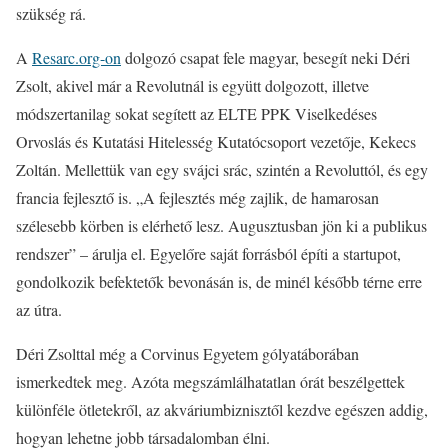
szükség rá.
A
Resarc.org-on
dolgozó csapat fele magyar, besegít neki Déri
Zsolt, akivel már a Revolutnál is együtt dolgozott, illetve
módszertanilag sokat segített az ELTE PPK Viselkedéses
Orvoslás és Kutatási Hitelesség Kutatócsoport vezetője, Kekecs
Zoltán. Mellettük van egy svájci srác, szintén a Revoluttól, és egy
francia fejlesztő is. „A fejlesztés még zajlik, de hamarosan
szélesebb körben is elérhető lesz. Augusztusban jön ki a publikus
rendszer” – árulja el. Egyelőre saját forrásból építi a startupot,
gondolkozik befektetők bevonásán is, de minél később térne erre
az útra.
Déri Zsolttal még a Corvinus Egyetem gólyatáborában
ismerkedtek meg. Azóta megszámlálhatatlan órát beszélgettek
különféle ötletekről, az akváriumbiznisztől kezdve egészen addig,
hogyan lehetne jobb társadalomban élni.