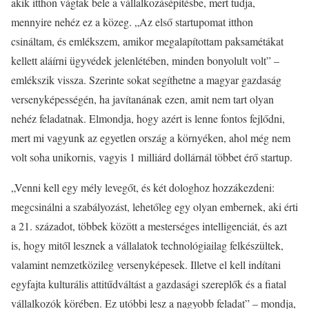
akik itthon vágtak bele a vállalkozásépítésbe, mert tudja,
mennyire nehéz ez a közeg. „Az első startupomat itthon
csináltam, és emlékszem, amikor megalapítottam paksamétákat
kellett aláírni ügyvédek jelenlétében, minden bonyolult volt” –
emlékszik vissza. Szerinte sokat segíthetne a magyar gazdaság
versenyképességén, ha javítanának ezen, amit nem tart olyan
nehéz feladatnak. Elmondja, hogy azért is lenne fontos fejlődni,
mert mi vagyunk az egyetlen ország a környéken, ahol még nem
volt soha unikornis, vagyis 1 milliárd dollárnál többet érő startup.
„Venni kell egy mély levegőt, és két dologhoz hozzákezdeni:
megcsinálni a szabályozást, lehetőleg egy olyan embernek, aki érti
a 21. századot, többek között a mesterséges intelligenciát, és azt
is, hogy mitől lesznek a vállalatok technológiailag felkészültek,
valamint nemzetközileg versenyképesek. Illetve el kell indítani
egyfajta kulturális attitűdváltást a gazdasági szereplők és a fiatal
vállalkozók körében. Ez utóbbi lesz a nagyobb feladat” – mondja,