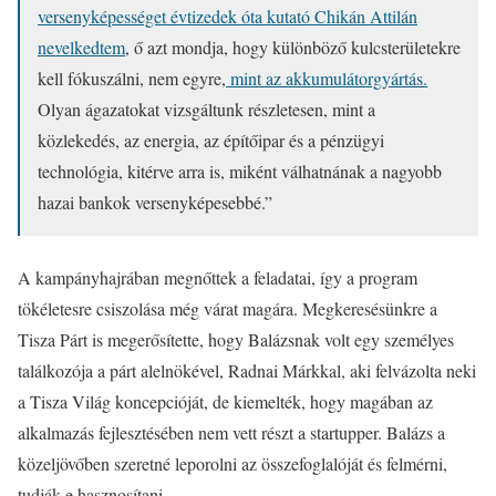
versenyképességet évtizedek óta kutató Chikán Attilán
nevelkedtem
, ő azt mondja, hogy különböző kulcsterületekre
kell fókuszálni, nem egyre,
mint az akkumulátorgyártás.
Olyan ágazatokat vizsgáltunk részletesen, mint a
közlekedés, az energia, az építőipar és a pénzügyi
technológia, kitérve arra is, miként válhatnának a nagyobb
hazai bankok versenyképesebbé.”
A kampányhajrában megnőttek a feladatai, így a program
tökéletesre csiszolása még várat magára. Megkeresésünkre a
Tisza Párt is megerősítette, hogy Balázsnak volt egy személyes
találkozója a párt alelnökével, Radnai Márkkal, aki felvázolta neki
a Tisza Világ koncepcióját, de kiemelték, hogy magában az
alkalmazás fejlesztésében nem vett részt a startupper. Balázs a
közeljövőben szeretné leporolni az összefoglalóját és felmérni,
tudják-e hasznosítani.