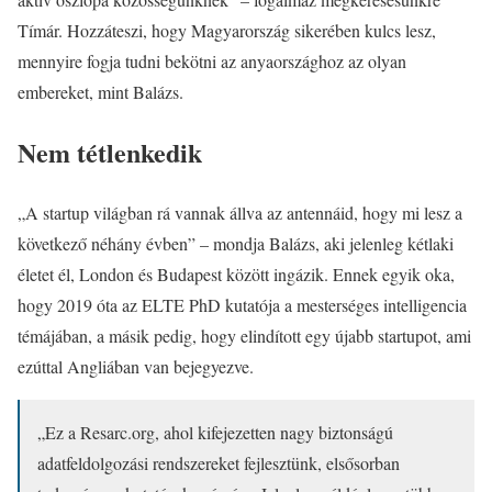
Tímár. Hozzáteszi, hogy Magyarország sikerében kulcs lesz,
mennyire fogja tudni bekötni az anyaországhoz az olyan
embereket, mint Balázs.
Nem tétlenkedik
„A startup világban rá vannak állva az antennáid, hogy mi lesz a
következő néhány évben” – mondja Balázs, aki jelenleg kétlaki
életet él, London és Budapest között ingázik. Ennek egyik oka,
hogy 2019 óta az ELTE PhD kutatója a mesterséges intelligencia
témájában, a másik pedig, hogy elindított egy újabb startupot, ami
ezúttal Angliában van bejegyezve.
„Ez a Resarc.org, ahol kifejezetten nagy biztonságú
adatfeldolgozási rendszereket fejlesztünk, elsősorban