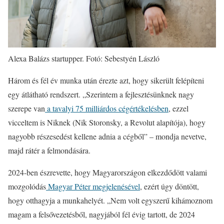
Alexa Balázs startupper. Fotó: Sebestyén László
Három és fél év munka után érezte azt, hogy sikerült felépíteni
egy átlátható rendszert. „Szerintem a fejlesztésünknek nagy
szerepe van
a tavalyi 75 milliárdos cégértékelésben
, ezzel
vicceltem is Niknek (Nik Storonsky, a Revolut alapítója), hogy
nagyobb részesedést kellene adnia a cégből” – mondja nevetve,
majd rátér a felmondására.
2024-ben észrevette, hogy Magyarországon elkezdődött valami
mozgolódás
Magyar Péter megjelenésével
, ezért úgy döntött,
hogy otthagyja a munkahelyét. „Nem volt egyszerű kihámoznom
magam a felsővezetésből, nagyjából fél évig tartott, de 2024