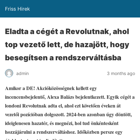
Friss Hirek
Eladta a cégét a Revolutnak, ahol
top vezető lett, de hazajött, hogy
besegítsen a rendszerváltásba
admin
3 months ago
Amikor a DE! Akcióközösségnek kellett egy
incencensbejelentő, Alexa Balázs bejelentkezett. Egyik cégét a
londoni Revolutnak adta el, ahol ezt követően éveken át
vezetői pozícióban dolgozott. 2024-ben azonban úgy döntött,
ideiglenesen hazatér, és megnézi, hol tud önkéntesként
hozzájárulni a rendszerváltáshoz. Időközben persze egy