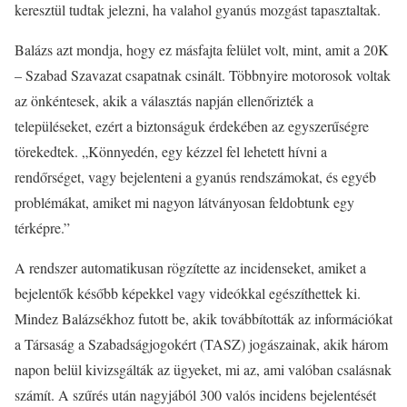
keresztül tudtak jelezni, ha valahol gyanús mozgást tapasztaltak.
Balázs azt mondja, hogy ez másfajta felület volt, mint, amit a 20K
– Szabad Szavazat csapatnak csinált. Többnyire motorosok voltak
az önkéntesek, akik a választás napján ellenőrizték a
településeket, ezért a biztonságuk érdekében az egyszerűségre
törekedtek. „Könnyedén, egy kézzel fel lehetett hívni a
rendőrséget, vagy bejelenteni a gyanús rendszámokat, és egyéb
problémákat, amiket mi nagyon látványosan feldobtunk egy
térképre.”
A rendszer automatikusan rögzítette az incidenseket, amiket a
bejelentők később képekkel vagy videókkal egészíthettek ki.
Mindez Balázsékhoz futott be, akik továbbították az információkat
a Társaság a Szabadságjogokért (TASZ) jogászainak, akik három
napon belül kivizsgálták az ügyeket, mi az, ami valóban csalásnak
számít. A szűrés után nagyjából 300 valós incidens bejelentését