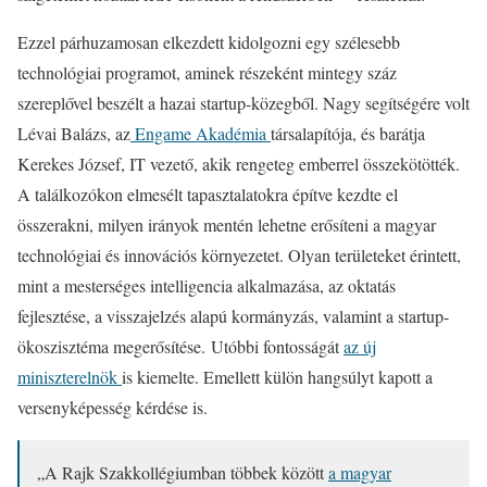
Ezzel párhuzamosan elkezdett kidolgozni egy szélesebb
technológiai programot, aminek részeként mintegy száz
szereplővel beszélt a hazai startup-közegből. Nagy segítségére volt
Lévai Balázs, az
Engame Akadémia
társalapítója, és barátja
Kerekes József, IT vezető, akik rengeteg emberrel összekötötték.
A találkozókon elmesélt tapasztalatokra építve kezdte el
összerakni, milyen irányok mentén lehetne erősíteni a magyar
technológiai és innovációs környezetet. Olyan területeket érintett,
mint a mesterséges intelligencia alkalmazása, az oktatás
fejlesztése, a visszajelzés alapú kormányzás, valamint a startup-
ökoszisztéma megerősítése. Utóbbi fontosságát
az új
miniszterelnök
is kiemelte. Emellett külön hangsúlyt kapott a
versenyképesség kérdése is.
„A Rajk Szakkollégiumban többek között
a magyar