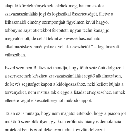
alapuló követelményeknek feleltek meg, hanem azok a
szavazatszámlálás jogi és logisztikai összetettségét, illetve a
felhasználói élmény szempontjait figyelmen kívül hagyó,
többnyire saját ötletekből felépített, ugyan technikailag jól
megvalósított, de célját tekintve kevéssé használható
alkalmazáskezdeményeknek voltak nevezhetők” – fogalmazott
válaszában.
Ezzel szemben Balázs azt mondja, hogy több száz órát dolgozott
a szervezetnek készített szavazatszámlálást segítő alkalmazáson,
de kevés segítséget kapott a kidolgozásához, neki kellett bújnia a
törvényeket, nem instruálták eléggé a feladat elvégzéséhez. Ennek
ellenére végül elkészített egy jól működő appot.
Talán ez is mutatja, hogy nem magától értetődő, hogy a piacon jól
működő szereplők ilyen, gyakran erőforrás-hiányos demokrácia-
projektekben is gördülékenyen tudnak együtt dolgozni.