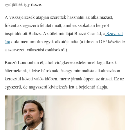
gyűjtötték így össze.
A visszajelzések alapján szerették használni az alkalmazást,
főként az egyszerű felület miatt, amihez szokatlan helyről
inspirálódott Balázs. Az ötlet mintáját Buczó Csanád, a
Szavazat
ára
dokumentumfilm egyik alkotója adta (a filmet a DE! készítette
a szervezett választási csalásokról).
Buczó Londonban él, ahol virágkereskedelemmel foglalkozik
éttermeknek, illetve bároknak, és egy minimalista alkalmazáson
keresztül követi valós időben, merre járnak éppen az árusai. Ez az
egyszerű, de nagyszerű kivitelezés lett a bejelentő alapja.