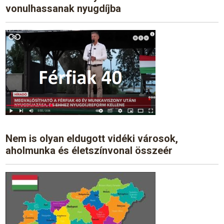
vonulhassanak nyugdíjba
Nem is olyan eldugott vidéki városok,
aholmunka és életszínvonal összeér