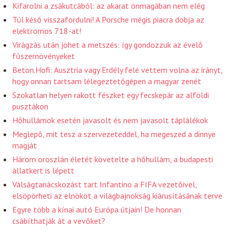
Kifarolni a zsákutcából: az akarat önmagában nem elég
Túl késő visszafordulni! A Porsche mégis piacra dobja az
elektromos 718-at!
Virágzás után jöhet a metszés: így gondozzuk az évelő
fűszernövényeket
Beton.Hofi: Ausztria vagy Erdély felé vettem volna az irányt,
hogy onnan tartsam lélegeztetőgépen a magyar zenét
Szokatlan helyen rakott fészket egy fecskepár az alföldi
pusztákon
Hőhullámok esetén javasolt és nem javasolt táplálékok
Meglepő, mit tesz a szervezeteddel, ha megeszed a dinnye
magját
Három oroszlán életét követelte a hőhullám, a budapesti
állatkert is lépett
Válságtanácskozást tart Infantino a FIFA vezetőivel,
elsöpörheti az elnököt a világbajnokság kiárusításának terve
Egyre több a kínai autó Európa útjain! De honnan
csábíthatják át a vevőket?