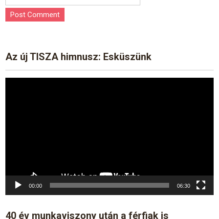
Az új TISZA himnusz: Esküszünk
Video
Player
00:00
06:30
40 év munkaviszony után a férfiak is