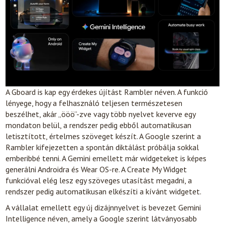
A Gboard is kap egy érdekes újítást Rambler néven. A funkció
lényege, hogy a felhasználó teljesen természetesen
beszélhet, akár „ööö”-zve vagy több nyelvet keverve egy
mondaton belül, a rendszer pedig ebből automatikusan
letisztított, értelmes szöveget készít. A Google szerint a
Rambler kifejezetten a spontán diktálást próbálja sokkal
emberibbé tenni. A Gemini emellett már widgeteket is képes
generálni Androidra és Wear OS-re. A Create My Widget
funkcióval elég lesz egy szöveges utasítást megadni, a
rendszer pedig automatikusan elkészíti a kívánt widgetet.
A vállalat emellett egy új dizájnnyelvet is bevezet Gemini
Intelligence néven, amely a Google szerint látványosabb