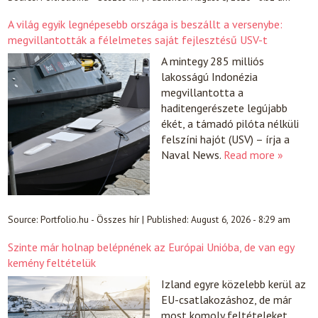
A világ egyik legnépesebb országa is beszállt a versenybe:
megvillantották a félelmetes saját fejlesztésű USV-t
A mintegy 285 milliós
lakosságú Indonézia
megvillantotta a
haditengerészete legújabb
ékét, a támadó pilóta nélküli
felszíni hajót (USV) – írja a
Naval News.
Read more »
Source:
Portfolio.hu - Összes hír
|
Published:
August 6, 2026 - 8:29 am
Szinte már holnap belépnének az Európai Unióba, de van egy
kemény feltételük
Izland egyre közelebb kerül az
EU-csatlakozáshoz, de már
most komoly feltételeket