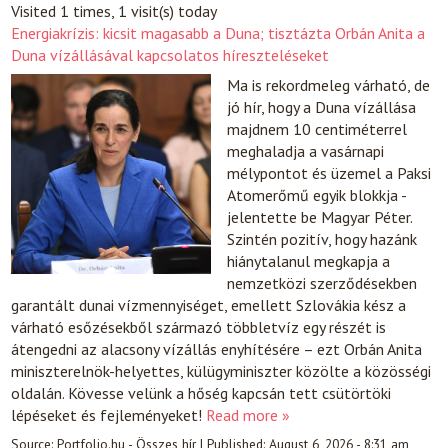
Visited 1 times, 1 visit(s) today
Energiakrízis: kicsit magasabb a Duna; tisztázta Orbán Anita a
Duna vízállásával kapcsolatos híreszteléseket
Ma is rekordmeleg várható, de
jó hír, hogy a Duna vízállása
majdnem 10 centiméterrel
meghaladja a vasárnapi
mélypontot és üzemel a Paksi
Atomerőmű egyik blokkja -
jelentette be Magyar Péter.
Szintén pozitív, hogy hazánk
hiánytalanul megkapja a
nemzetközi szerződésekben
garantált dunai vízmennyiséget, emellett Szlovákia kész a
várható esőzésekből származó többletvíz egy részét is
átengedni az alacsony vízállás enyhítésére – ezt Orbán Anita
miniszterelnök-helyettes, külügyminiszter közölte a közösségi
oldalán. Kövesse velünk a hőség kapcsán tett csütörtöki
lépéseket és fejleményeket!
Read more »
Source:
Portfolio.hu - Összes hír
|
Published:
August 6, 2026 - 8:31 am