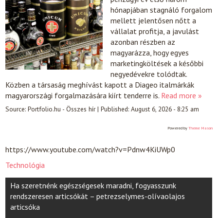
hónapjában stagnáló forgalom
mellett jelentősen nőtt a
vállalat profitja, a javulást
azonban részben az
magyarázza, hogy egyes
marketingköltések a későbbi
negyedévekre tolódtak.
Közben a társaság meghívást kapott a Diageo italmárkák
magyarországi forgalmazására kiírt tenderre is.
Read more »
Source:
Portfolio.hu - Összes hír
|
Published:
August 6, 2026 - 8:25 am
Powered by
Theme Mason
https://www.youtube.com/watch?v=Pdnw4KiUWp0
Technológia
Post
Ha szeretnénk egészségesek maradni, fogyasszunk
navigation
rendszeresen articsókát – petrezselymes-olívaolajos
articsóka