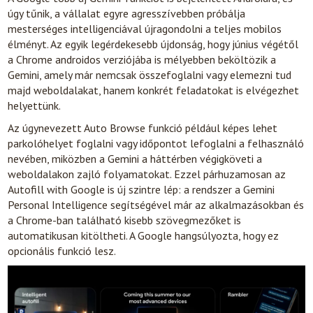
úgy tűnik, a vállalat egyre agresszívebben próbálja
mesterséges intelligenciával újragondolni a teljes mobilos
élményt. Az egyik legérdekesebb újdonság, hogy június végétől
a Chrome androidos verziójába is mélyebben beköltözik a
Gemini, amely már nemcsak összefoglalni vagy elemezni tud
majd weboldalakat, hanem konkrét feladatokat is elvégezhet
helyettünk.
Az úgynevezett Auto Browse funkció például képes lehet
parkolóhelyet foglalni vagy időpontot lefoglalni a felhasználó
nevében, miközben a Gemini a háttérben végigköveti a
weboldalakon zajló folyamatokat. Ezzel párhuzamosan az
Autofill with Google is új szintre lép: a rendszer a Gemini
Personal Intelligence segítségével már az alkalmazásokban és
a Chrome-ban található kisebb szövegmezőket is
automatikusan kitöltheti. A Google hangsúlyozta, hogy ez
opcionális funkció lesz.