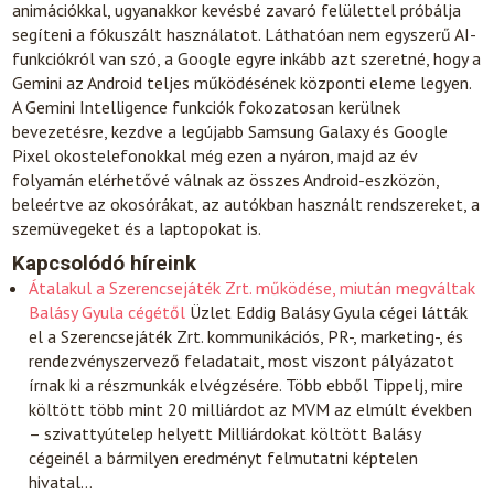
animációkkal, ugyanakkor kevésbé zavaró felülettel próbálja
segíteni a fókuszált használatot. Láthatóan nem egyszerű AI-
funkciókról van szó, a Google egyre inkább azt szeretné, hogy a
Gemini az Android teljes működésének központi eleme legyen.
A Gemini Intelligence funkciók fokozatosan kerülnek
bevezetésre, kezdve a legújabb Samsung Galaxy és Google
Pixel okostelefonokkal még ezen a nyáron, majd az év
folyamán elérhetővé válnak az összes Android-eszközön,
beleértve az okosórákat, az autókban használt rendszereket, a
szemüvegeket és a laptopokat is.
Kapcsolódó híreink
Átalakul a Szerencsejáték Zrt. működése, miután megváltak
Balásy Gyula cégétől
Üzlet
Eddig Balásy Gyula cégei látták
el a Szerencsejáték Zrt. kommunikációs, PR-, marketing-, és
rendezvényszervező feladatait, most viszont pályázatot
írnak ki a részmunkák elvégzésére. Több ebből Tippelj, mire
költött több mint 20 milliárdot az MVM az elmúlt években
– szivattyútelep helyett Milliárdokat költött Balásy
cégeinél a bármilyen eredményt felmutatni képtelen
hivatal…