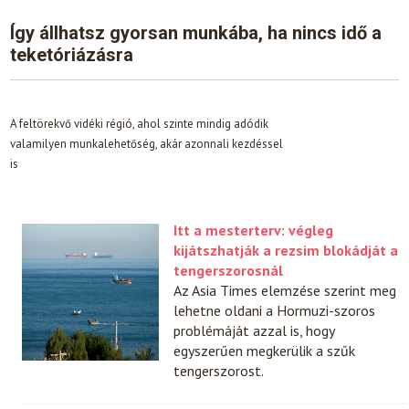
Így állhatsz gyorsan munkába, ha nincs idő a
teketóriázásra
A feltörekvő vidéki régió, ahol szinte mindig adódik
valamilyen munkalehetőség, akár azonnali kezdéssel
is
Itt a mesterterv: végleg
kijátszhatják a rezsim blokádját a
tengerszorosnál
Az Asia Times elemzése szerint meg
lehetne oldani a Hormuzi-szoros
problémáját azzal is, hogy
egyszerűen megkerülik a szűk
tengerszorost.