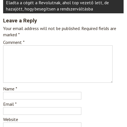
Eladta a cégét a Revolutnak, ahol top vezető lett, de
hazajött, hogy besegítsen a rendszerváltásba
Leave a Reply
Your email address will not be published.
Required fields are
marked
*
Comment
*
Name
*
Email
*
Website