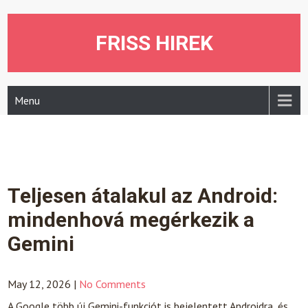
Skip
to
content
FRISS HIREK
Menu
Teljesen átalakul az Android:
mindenhová megérkezik a
Gemini
May 12, 2026
|
No Comments
A Google több új Gemini-funkciót is bejelentett Androidra, és