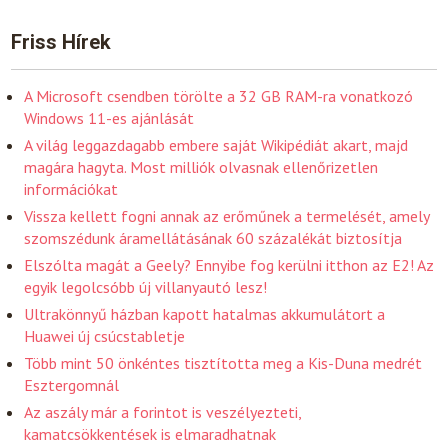
Friss Hírek
A Microsoft csendben törölte a 32 GB RAM-ra vonatkozó
Windows 11-es ajánlását
A világ leggazdagabb embere saját Wikipédiát akart, majd
magára hagyta. Most milliók olvasnak ellenőrizetlen
információkat
Vissza kellett fogni annak az erőműnek a termelését, amely
szomszédunk áramellátásának 60 százalékát biztosítja
Elszólta magát a Geely? Ennyibe fog kerülni itthon az E2! Az
egyik legolcsóbb új villanyautó lesz!
Ultrakönnyű házban kapott hatalmas akkumulátort a
Huawei új csúcstabletje
Több mint 50 önkéntes tisztította meg a Kis-Duna medrét
Esztergomnál
Az aszály már a forintot is veszélyezteti,
kamatcsökkentések is elmaradhatnak