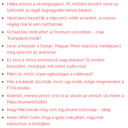
Hiába ellenzi a vezérigazgató, 45 milliárd euróért vinné az
UniCredit az egyik legnagyobb német bankot
Váratlanul bezárták a népszerű vidéki strandot, a szezon
végéig már ki sem nyithatnak
Új hajózási rend jöhet a Hormuzi-szorosban – csak
Trumpékon múlik?
Javul a helyzet a Dunán: Magyar Péter elárulta, meddig kell
még spórolni az árammal
Ez lesz a Volvo következő nagy dobása? Új modell
készülhet, mutatjuk, mit lehet tudni róla!
Miért és mitől olyan egészséges a zabkorpa?
Már a bukását jósolták, most úgy tűnik, mégis megmenekül a
FIFA elnöke
Kiderült, mennyi pénzt vett ki az állam az elmúlt 16 évben a
Paksi Atomerőműből
Nagy Mártonnak még volt egy állami tisztsége – idáig
Innen lehet tudni, hogy a gyep csak pihen, vagy már
elpusztult a hőségben