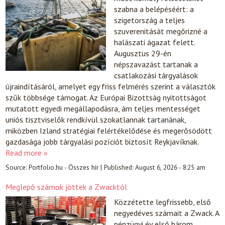
szabna a belépéséért: a
szigetország a teljes
szuverenitását megőrizné a
halászati ágazat felett.
Augusztus 29-én
népszavazást tartanak a
csatlakozási tárgyalások
újraindításáról, amelyet egy friss felmérés szerint a választók
szűk többsége támogat. Az Európai Bizottság nyitottságot
mutatott egyedi megállapodásra, ám teljes mentességet
uniós tisztviselők rendkívül szokatlannak tartanának,
miközben Izland stratégiai felértékelődése és megerősödött
gazdasága jobb tárgyalási pozíciót biztosít Reykjavíknak.
Read more »
Source:
Portfolio.hu - Összes hír
|
Published:
August 6, 2026 - 8:25 am
Meglepő számok jöttek a Zwacktól
Közzétette legfrissebb, első
negyedéves számait a Zwack. A
pénzügyi év első három