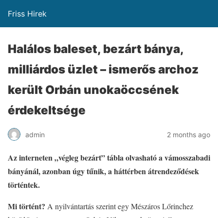
Friss Hirek
Halálos baleset, bezárt bánya,
milliárdos üzlet – ismerős archoz
került Orbán unokaöccsének
érdekeltsége
admin
2 months ago
Az interneten „végleg bezárt” tábla olvasható a vámosszabadi
bányánál, azonban úgy tűnik, a háttérben átrendeződések
történtek.
Mi történt?
A nyilvántartás szerint egy Mészáros Lőrinchez