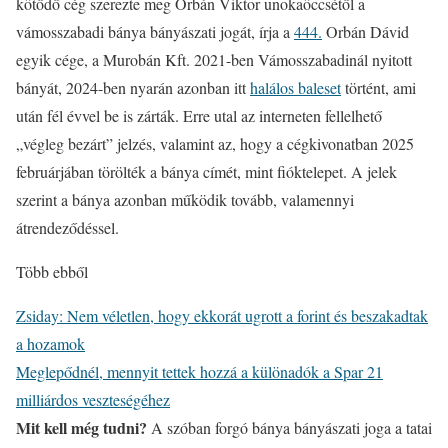
kötődő cég szerezte meg Orbán Viktor unokaöccsétől a
vámosszabadi bánya bányászati jogát, írja a
444.
Orbán Dávid
egyik cége, a Murobán Kft. 2021-ben Vámosszabadinál nyitott
bányát, 2024-ben nyarán azonban itt
halálos baleset
történt, ami
után fél évvel be is zárták. Erre utal az interneten fellelhető
„végleg bezárt” jelzés, valamint az, hogy a cégkivonatban 2025
februárjában törölték a bánya címét, mint fióktelepet. A jelek
szerint a bánya azonban működik tovább, valamennyi
átrendeződéssel.
Több ebből
Zsiday: Nem véletlen, hogy ekkorát ugrott a forint és beszakadtak
a hozamok
Meglepődnél, mennyit tettek hozzá a különadók a Spar 21
milliárdos veszteségéhez
Mit kell még tudni?
A szóban forgó bánya bányászati joga a tatai