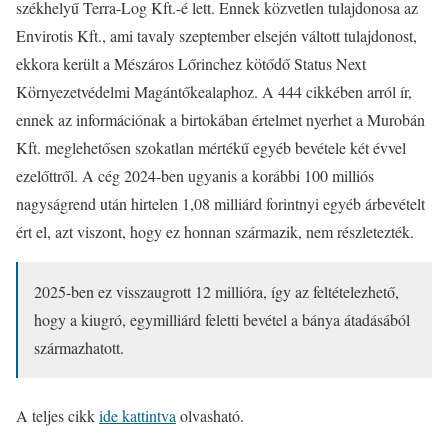
székhelyű Terra-Log Kft.-é lett. Ennek közvetlen tulajdonosa az
Envirotis Kft., ami tavaly szeptember elsején váltott tulajdonost,
ekkora került a Mészáros Lőrinchez kötődő Status Next
Környezetvédelmi Magántőkealaphoz. A 444 cikkében arról ír,
ennek az információnak a birtokában értelmet nyerhet a Murobán
Kft. meglehetősen szokatlan mértékű egyéb bevétele két évvel
ezelőttről. A cég 2024-ben ugyanis a korábbi 100 milliós
nagyságrend után hirtelen 1,08 milliárd forintnyi egyéb árbevételt
ért el, azt viszont, hogy ez honnan származik, nem részletezték.
2025-ben ez visszaugrott 12 millióra, így az feltételezhető,
hogy a kiugró, egymilliárd feletti bevétel a bánya átadásából
származhatott.
A teljes cikk
ide kattintva
olvasható.