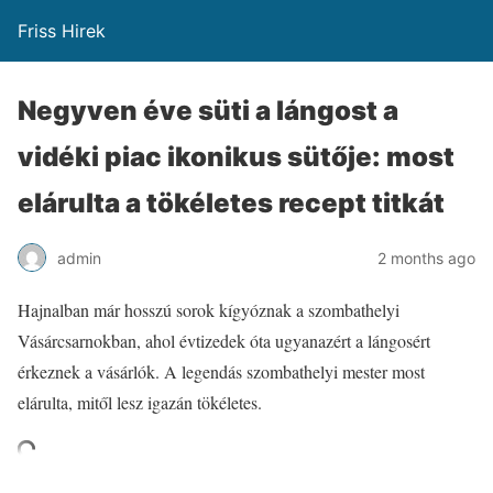
Friss Hirek
Negyven éve süti a lángost a
vidéki piac ikonikus sütője: most
elárulta a tökéletes recept titkát
admin
2 months ago
Hajnalban már hosszú sorok kígyóznak a szombathelyi
Vásárcsarnokban, ahol évtizedek óta ugyanazért a lángosért
érkeznek a vásárlók. A legendás szombathelyi mester most
elárulta, mitől lesz igazán tökéletes.