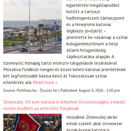
egyetértési megállapodást
kötött a tartúszi
haditengerészeti támaszpont
és a hmejmími katonai
légibázis jövőjéről –
jelentette be vasárnap a szíriai
külügyminisztérium a helyi
állami hírügynökség
tájékoztatása alapján. A
tizennyolc hónapig tartó intenzív tárgyalások lezárásával
Moszkva földközi-tengeri és közel-keleti katonai jelenlétének
két legfontosabb bázisa kerül át fokozatosan szíriai
ellenőrzés alá.
Read more »
Source:
Portfolio.hu - Összes hír
|
Published:
August 9, 2026 - 1:50 pm
Zelenszkij: 50 ezer katona is érkezhet Oroszországba, a baráti
rezsim küldheti az erősítést Putyinnak
Volodimir Zelenszkij ukrán
elnök szerint akár ötvenezer
észak-koreai katona is