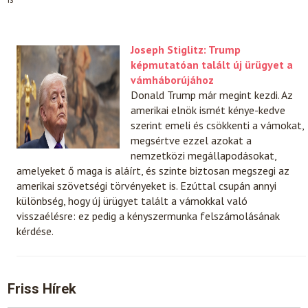
Joseph Stiglitz: Trump
képmutatóan talált új ürügyet a
vámháborújához
Donald Trump már megint kezdi. Az
amerikai elnök ismét kénye-kedve
szerint emeli és csökkenti a vámokat,
megsértve ezzel azokat a
nemzetközi megállapodásokat,
amelyeket ő maga is aláírt, és szinte biztosan megszegi az
amerikai szövetségi törvényeket is. Ezúttal csupán annyi
különbség, hogy új ürügyet talált a vámokkal való
visszaélésre: ez pedig a kényszermunka felszámolásának
kérdése.
Friss Hírek