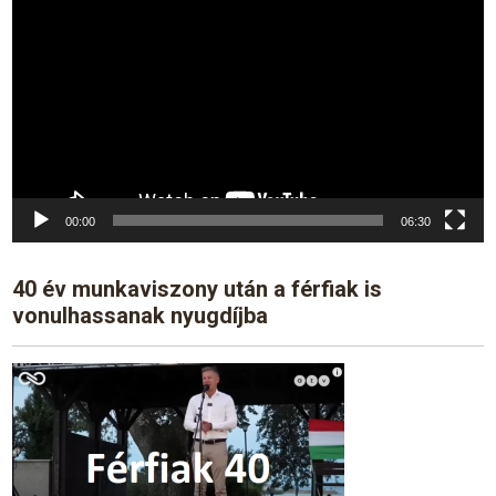
Player
00:00
06:30
40 év munkaviszony után a férfiak is
vonulhassanak nyugdíjba