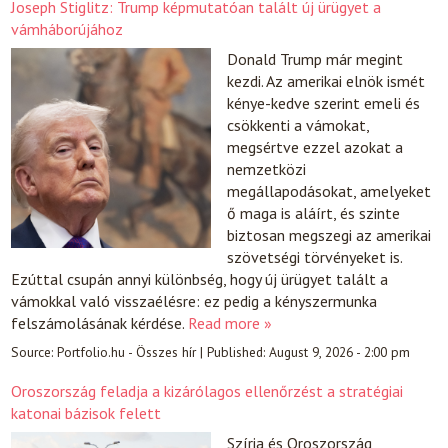
Joseph Stiglitz: Trump képmutatóan talált új ürügyet a
vámháborújához
Donald Trump már megint
kezdi. Az amerikai elnök ismét
kénye-kedve szerint emeli és
csökkenti a vámokat,
megsértve ezzel azokat a
nemzetközi
megállapodásokat, amelyeket
ő maga is aláírt, és szinte
biztosan megszegi az amerikai
szövetségi törvényeket is.
Ezúttal csupán annyi különbség, hogy új ürügyet talált a
vámokkal való visszaélésre: ez pedig a kényszermunka
felszámolásának kérdése.
Read more »
Source:
Portfolio.hu - Összes hír
|
Published:
August 9, 2026 - 2:00 pm
Oroszország feladja a kizárólagos ellenőrzést a stratégiai
katonai bázisok felett
Szíria és Oroszország