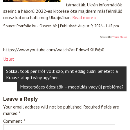
támadták. Ukrán információk
szerint a háború 2022-es kitörése óta majdnem másfélmillió
orosz katona halt meg Ukrajnában.
Read more »
Source:
Portfolio.hu - Összes hír
|
Published:
August 9, 2026 - 1:45 pm
Powered by
Theme Mason
https://www.youtube.com/watch?v=Pdnw4KiUWp0
Üzlet
Post
Sokkal több pénzről volt szó, mint eddig tudni lehetett a
navigation
Krausz-alapítvány ügyében
Mesterséges édesítők – megoldás vagy új probléma?
Leave a Reply
Your email address will not be published.
Required fields are
marked
*
Comment
*