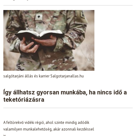
salgótarjáni állás és karrier Salgotarjanallas.hu
Így állhatsz gyorsan munkába, ha nincs idő a
teketóriázásra
A feltörekvő vidéki régió, ahol szinte mindig adódik
valamilyen munkalehetőség, akár azonnali kezdéssel
is