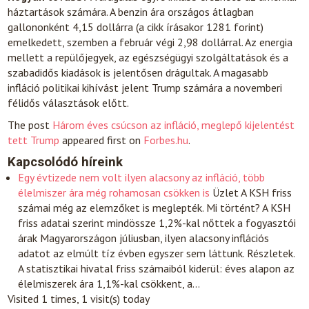
háztartások számára. A benzin ára országos átlagban
gallononként 4,15 dollárra (a cikk írásakor 1281 forint)
emelkedett, szemben a február végi 2,98 dollárral. Az energia
mellett a repülőjegyek, az egészségügyi szolgáltatások és a
szabadidős kiadások is jelentősen drágultak. A magasabb
infláció politikai kihívást jelent Trump számára a novemberi
félidős választások előtt.
The post
Három éves csúcson az infláció, meglepő kijelentést
tett Trump
appeared first on
Forbes.hu
.
Kapcsolódó híreink
Egy évtizede nem volt ilyen alacsony az infláció, több
élelmiszer ára még rohamosan csökken is
Üzlet
A KSH friss
számai még az elemzőket is meglepték. Mi történt? A KSH
friss adatai szerint mindössze 1,2%-kal nőttek a fogyasztói
árak Magyarországon júliusban, ilyen alacsony inflációs
adatot az elmúlt tíz évben egyszer sem láttunk. Részletek.
A statisztikai hivatal friss számaiból kiderül: éves alapon az
élelmiszerek ára 1,1%-kal csökkent, a…
Visited 1 times, 1 visit(s) today