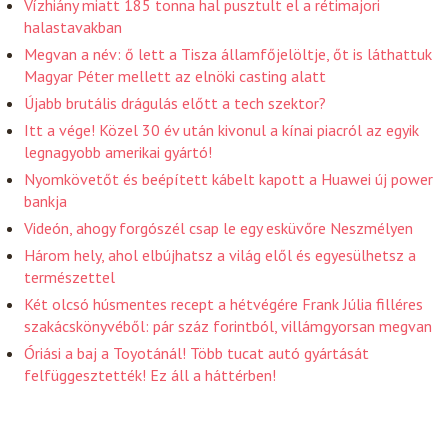
Vízhiány miatt 185 tonna hal pusztult el a rétimajori
halastavakban
Megvan a név: ő lett a Tisza államfőjelöltje, őt is láthattuk
Magyar Péter mellett az elnöki casting alatt
Újabb brutális drágulás előtt a tech szektor?
Itt a vége! Közel 30 év után kivonul a kínai piacról az egyik
legnagyobb amerikai gyártó!
Nyomkövetőt és beépített kábelt kapott a Huawei új power
bankja
Videón, ahogy forgószél csap le egy esküvőre Neszmélyen
Három hely, ahol elbújhatsz a világ elől és egyesülhetsz a
természettel
Két olcsó húsmentes recept a hétvégére Frank Júlia filléres
szakácskönyvéből: pár száz forintból, villámgyorsan megvan
Óriási a baj a Toyotánál! Több tucat autó gyártását
felfüggesztették! Ez áll a háttérben!