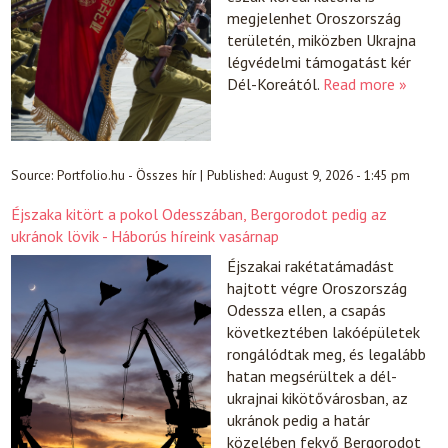
megjelenhet Oroszország
területén, miközben Ukrajna
légvédelmi támogatást kér
Dél-Koreától.
Read more »
Source:
Portfolio.hu - Összes hír
|
Published:
August 9, 2026 - 1:45 pm
Éjszaka kitört a pokol Odesszában, Bergorodot pedig az
ukránok lövik - Háborús híreink vasárnap
Éjszakai rakétatámadást
hajtott végre Oroszország
Odessza ellen, a csapás
következtében lakóépületek
rongálódtak meg, és legalább
hatan megsérültek a dél-
ukrajnai kikötővárosban, az
ukránok pedig a határ
közelében fekvő Bergorodot