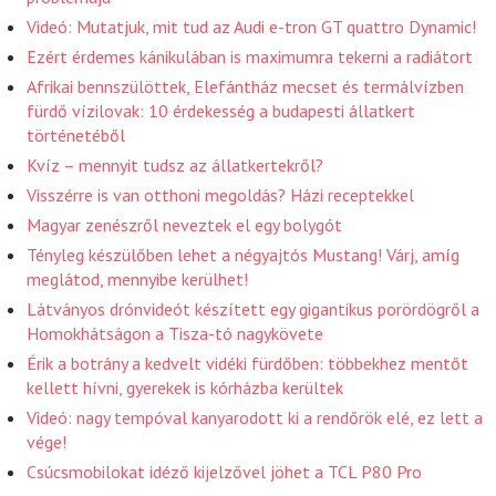
Videó: Mutatjuk, mit tud az Audi e-tron GT quattro Dynamic!
Ezért érdemes kánikulában is maximumra tekerni a radiátort
Afrikai bennszülöttek, Elefántház mecset és termálvízben
fürdő vízilovak: 10 érdekesség a budapesti állatkert
történetéből
Kvíz – mennyit tudsz az állatkertekről?
Visszérre is van otthoni megoldás? Házi receptekkel
Magyar zenészről neveztek el egy bolygót
Tényleg készülőben lehet a négyajtós Mustang! Várj, amíg
meglátod, mennyibe kerülhet!
Látványos drónvideót készített egy gigantikus porördögről a
Homokhátságon a Tisza-tó nagykövete
Érik a botrány a kedvelt vidéki fürdőben: többekhez mentőt
kellett hívni, gyerekek is kórházba kerültek
Videó: nagy tempóval kanyarodott ki a rendőrök elé, ez lett a
vége!
Csúcsmobilokat idéző kijelzővel jöhet a TCL P80 Pro