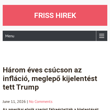
Skip
to
content
FRISS HIREK
Menu
Három éves csúcson az
infláció, meglepő kijelentést
tett Trump
June 11, 2026
|
No Comments
Az amerikai elnök szerint félreértették a kijelentését.