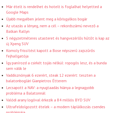
Már ételt is rendelhet és hotelt is foglalhat helyetted a
Google Maps
Újabb megyében jelent meg a kőrisgyilkos bogár
Az utazás a lényeg, nem a cél – rekordszámú nevező a
Balkan Rallyn
5 négyzetméteres utasteret és hangvezérlős hűtőt is kap az
új Xpeng SUV
Komoly frissítést kapott a Bose népszerű zajszűrős
fejhallgatója
Így panírozd a csirkét tojás nélkül: ropogós lesz, és a bunda
sem válik le
Vaddisznónyak 6 ezerért, steak 12 ezerért: teszten a
balatonboglári Gianpietros Étterem
Lecsapott a NAV: a nyugtaadás hiánya a legnagyobb
probléma a Balatonnál
Valódi arany logóval érkezik a 84 milliós BYD SUV
Ultrafeldolgozott ételek – a modern táplálkozás csendes
problémája