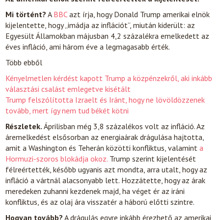
Mi történt?
A
BBC
azt írja, hogy Donald Trump amerikai elnök
kijelentette, hogy „imádja az inflációt”, miután kiderült: az
Egyesült Államokban májusban 4,2 százalékra emelkedett az
éves infláció, ami három éve a legmagasabb érték.
Több ebből
Kényelmetlen kérdést kapott Trump a közpénzekről, aki inkább
választási csalást emlegetve kisétált
Trump felszólította Izraelt és Iránt, hogy ne lövöldözzenek
tovább, mert így nem tud békét kötni
Részletek.
Áprilisban még 3,8 százalékos volt az infláció. Az
áremelkedést elsősorban az energiaárak drágulása hajtotta,
amit a Washington és Teherán közötti konfliktus, valamint
a
Hormuzi-szoros blokádja okoz.
Trump szerint kijelentését
félreértették, később ugyanis azt mondta, arra utalt, hogy az
infláció a vártnál alacsonyabb lett. Hozzátette, hogy az árak
meredeken zuhanni kezdenek majd, ha véget ér az iráni
konfliktus, és az olaj ára visszatér a háború előtti szintre.
Hogyan tovább?
A drágulás egyre inkább érezhető az amerikai