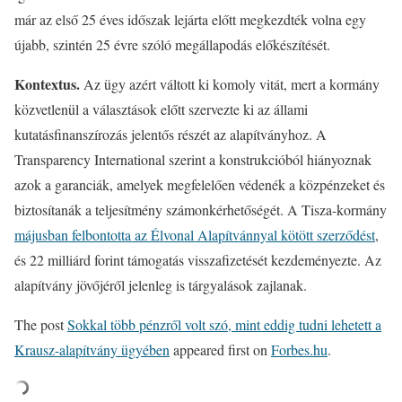
már az első 25 éves időszak lejárta előtt megkezdték volna egy
újabb, szintén 25 évre szóló megállapodás előkészítését.
Kontextus.
Az ügy azért váltott ki komoly vitát, mert a kormány
közvetlenül a választások előtt szervezte ki az állami
kutatásfinanszírozás jelentős részét az alapítványhoz. A
Transparency International szerint a konstrukcióból hiányoznak
azok a garanciák, amelyek megfelelően védenék a közpénzeket és
biztosítanák a teljesítmény számonkérhetőségét. A Tisza-kormány
májusban felbontotta az Élvonal Alapítvánnyal kötött szerződést
,
és 22 milliárd forint támogatás visszafizetését kezdeményezte. Az
alapítvány jövőjéről jelenleg is tárgyalások zajlanak.
The post
Sokkal több pénzről volt szó, mint eddig tudni lehetett a
Krausz-alapítvány ügyében
appeared first on
Forbes.hu
.