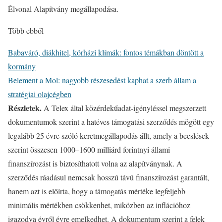
Élvonal Alapítvány megállapodása.
Több ebből
Babaváró, diákhitel, kórházi klímák: fontos témákban döntött a
kormány
Belement a Mol: nagyobb részesedést kaphat a szerb állam a
stratégiai olajcégben
Részletek.
A Telex által közérdekűadat-igényléssel megszerzett
dokumentumok szerint a hatéves támogatási szerződés mögött egy
legalább 25 évre szóló keretmegállapodás állt, amely a becslések
szerint összesen 1000–1600 milliárd forintnyi állami
finanszírozást is biztosíthatott volna az alapítványnak. A
szerződés ráadásul nemcsak hosszú távú finanszírozást garantált,
hanem azt is előírta, hogy a támogatás mértéke legfeljebb
minimális mértékben csökkenhet, miközben az inflációhoz
igazodva évről évre emelkedhet. A dokumentum szerint a felek