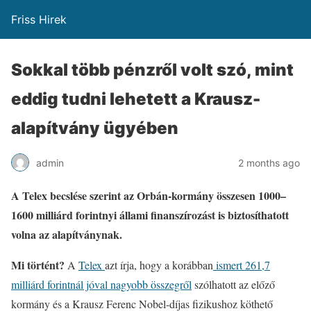
Friss Hirek
Sokkal több pénzről volt szó, mint
eddig tudni lehetett a Krausz-
alapítvány ügyében
admin
2 months ago
A Telex becslése szerint az Orbán-kormány összesen 1000–
1600 milliárd forintnyi állami finanszírozást is biztosíthatott
volna az alapítványnak.
Mi történt?
A
Telex
azt írja, hogy a korábban
ismert 261,7
milliárd forintnál jóval nagyobb összegről
szólhatott az előző
kormány és a Krausz Ferenc Nobel-díjas fizikushoz köthető