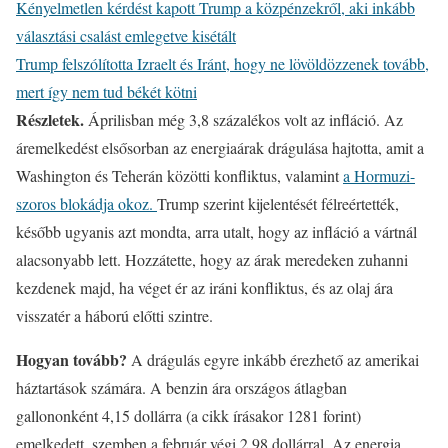
Kényelmetlen kérdést kapott Trump a közpénzekről, aki inkább
választási csalást emlegetve kisétált
Trump felszólította Izraelt és Iránt, hogy ne lövöldözzenek tovább,
mert így nem tud békét kötni
Részletek.
Áprilisban még 3,8 százalékos volt az infláció. Az
áremelkedést elsősorban az energiaárak drágulása hajtotta, amit a
Washington és Teherán közötti konfliktus, valamint
a Hormuzi-
szoros blokádja okoz.
Trump szerint kijelentését félreértették,
később ugyanis azt mondta, arra utalt, hogy az infláció a vártnál
alacsonyabb lett. Hozzátette, hogy az árak meredeken zuhanni
kezdenek majd, ha véget ér az iráni konfliktus, és az olaj ára
visszatér a háború előtti szintre.
Hogyan tovább?
A drágulás egyre inkább érezhető az amerikai
háztartások számára. A benzin ára országos átlagban
gallononként 4,15 dollárra (a cikk írásakor 1281 forint)
emelkedett, szemben a február végi 2,98 dollárral. Az energia