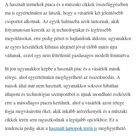
A használt termékek piaca és a műszaki cikkek összefüggésében
ma is egyértelműen az látszik, hogy a vásárlók két jelentősebb
csoportot alkotnak. Az egyik halmazba azok tartoznak, akik
folyamatosan keresik az új technológiákat és legfrissebb
megoldásokat, erre pedig pénzt is hajlandóak áldozni, ugyanakkor
az egyes készülékek kifutási idejénél jóval előbb máris újra
váltanak, ezzel egy nem feltétlenül gazdaságos modellt fenntartva.
Itt jön ugyanakkor képbe a használt piac és a vásárlók másik
rétege, ahol egyértelműen megfigyelhető az összefonódás. A
mások által már nem használt, ugyanakkor sokszor hibátlan
állapotú és technológiai szempontból is újnak mondható eszközök
erre a másodlagos piacra kerülnek, ahol a vásárlók azon rétege
fogja megvásárolni őket, akik inkább árérzékenyek és a műszaki
cikkek terén sem ragaszkodnak a legújabb opciókhoz. Ez a
tendencia pedig akár a
használt laptopok terén is
megfigyelhető.