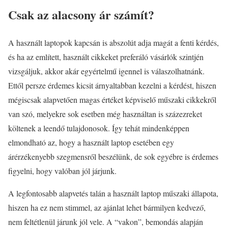
Csak az alacsony ár számít?
A használt laptopok kapcsán is abszolút adja magát a fenti kérdés,
és ha az említett, használt cikkeket preferáló vásárlók szintjén
vizsgáljuk, akkor akár egyértelmű igennel is válaszolhatnánk.
Ettől persze érdemes kicsit árnyaltabban kezelni a kérdést, hiszen
mégiscsak alapvetően magas értéket képviselő műszaki cikkekről
van szó, melyekre sok esetben még használtan is százezreket
költenek a leendő tulajdonosok. Így tehát mindenképpen
elmondható az, hogy a használt laptop esetében egy
árérzékenyebb szegmensről beszélünk, de sok egyébre is érdemes
figyelni, hogy valóban jól járjunk.
A legfontosabb alapvetés talán a használt laptop műszaki állapota,
hiszen ha ez nem stimmel, az ajánlat lehet bármilyen kedvező,
nem feltétlenül járunk jól vele. A “vakon”, bemondás alapján