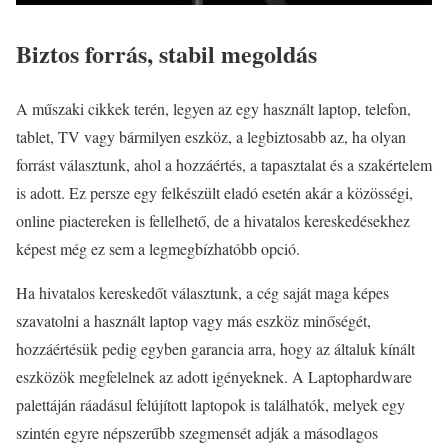
Biztos forrás, stabil megoldás
A műszaki cikkek terén, legyen az egy használt laptop, telefon,
tablet, TV vagy bármilyen eszköz, a legbiztosabb az, ha olyan
forrást választunk, ahol a hozzáértés, a tapasztalat és a szakértelem
is adott. Ez persze egy felkészült eladó esetén akár a közösségi,
online piactereken is fellelhető, de a hivatalos kereskedésekhez
képest még ez sem a legmegbízhatóbb opció.
Ha hivatalos kereskedőt választunk, a cég saját maga képes
szavatolni a használt laptop vagy más eszköz minőségét,
hozzáértésük pedig egyben garancia arra, hogy az általuk kínált
eszközök megfelelnek az adott igényeknek. A Laptophardware
palettáján ráadásul felújított laptopok is találhatók, melyek egy
szintén egyre népszerűbb szegmensét adják a másodlagos