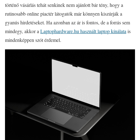
történő vásárlás tehát senkinek nem ajánlott bár tény, hogy a
rutinosabb online piactér látogatók már könnyen kiszúrják a
gyanús hirdetéseket. Ha azonban az ár is fontos, de a forrás sem
mindegy, akkor a
Laptophardware.hu használt laptop kínálata
is
mindenképpen szót érdemel.