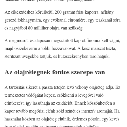
Az elkészítéshez körülbelül 200 gramm friss kaporra, néhány
gerezd fokhagymára, egy evőkanál citromlére, egy teáskanál sóra
és nagyjából 80 milliliter olajra van szükség.
A megmosott és alaposan megszárított kaprot finomra kell vágni,
majd összekeverni a többi hozzávalóval. A kész masszát tiszta,
sterilizált üvegekbe töltjük, és hűtőszekrényben tárolhatjuk.
Az olajrétegnek fontos szerepe van
A tartósítás sikerét a paszta tetején levő vékony olajréteg adja. Ez
természetes védőgátat képez, csökkenti a levegővel való
érintkezést, így lassíthatja az oxidációt. Ennek köszönhetően a
kapor tovább megőrizi élénk zöld színét és intenzív aromáját. Ha
használat közben az olajréteg eltűnik, érdemes pótolni egy kevés
friss olajjal, mielőtt az üveget visszatennénk a hűtőbe.