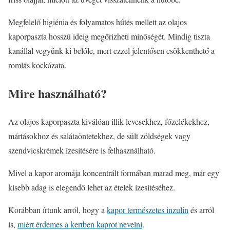
Megfelelő higiénia és folyamatos hűtés mellett az olajos
kaporpaszta hosszú ideig megőrizheti minőségét. Mindig tiszta
kanállal vegyünk ki belőle, mert ezzel jelentősen csökkenthető a
romlás kockázata.
Mire használható?
Az olajos kaporpaszta kiválóan illik levesekhez, főzelékekhez,
mártásokhoz és salátaöntetekhez, de sült zöldségek vagy
szendvicskrémek ízesítésére is felhasználható.
Mivel a kapor aromája koncentrált formában marad meg, már egy
kisebb adag is elegendő lehet az ételek ízesítéséhez.
Korábban írtunk arról, hogy a
kapor természetes inzulin
és arról
is,
miért érdemes a kertben kaprot nevelni
.