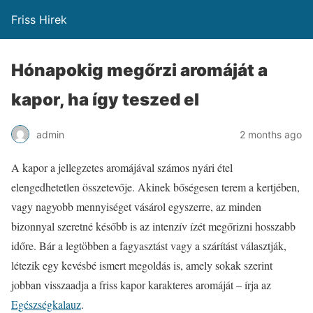
Friss Hirek
Hónapokig megőrzi aromáját a
kapor, ha így teszed el
admin
2 months ago
A kapor a jellegzetes aromájával számos nyári étel
elengedhetetlen összetevője. Akinek bőségesen terem a kertjében,
vagy nagyobb mennyiséget vásárol egyszerre, az minden
bizonnyal szeretné később is az intenzív ízét megőrizni hosszabb
időre. Bár a legtöbben a fagyasztást vagy a szárítást választják,
létezik egy kevésbé ismert megoldás is, amely sokak szerint
jobban visszaadja a friss kapor karakteres aromáját – írja az
Egészségkalauz
.