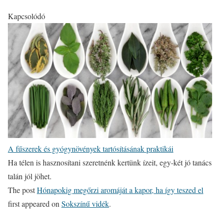
Kapcsolódó
A fűszerek és gyógynövények tartósításának praktikái
Ha télen is hasznosítani szeretnénk kertünk ízeit, egy-két jó tanács
talán jól jöhet.
The post
Hónapokig megőrzi aromáját a kapor, ha így teszed el
first appeared on
Sokszínű vidék
.