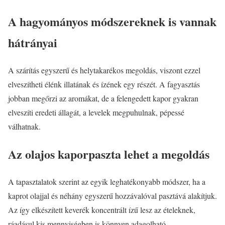
A hagyományos módszereknek is vannak
hátrányai
A szárítás egyszerű és helytakarékos megoldás, viszont ezzel
elveszítheti élénk illatának és ízének egy részét. A fagyasztás
jobban megőrzi az aromákat, de a felengedett kapor gyakran
elveszíti eredeti állagát, a levelek megpuhulnak, pépessé
válhatnak.
Az olajos kaporpaszta lehet a megoldás
A tapasztalatok szerint az egyik leghatékonyabb módszer, ha a
kaprot olajjal és néhány egyszerű hozzávalóval pasztává alakítjuk.
Az így elkészített keverék koncentrált ízű lesz az ételeknek,
ráadásul kis mennyiségben is könnyen adagolható.