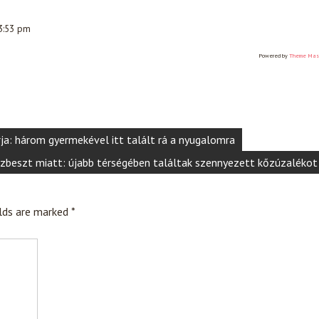
 3:53 pm
Powered by
Theme Mas
ja: három gyermekével itt talált rá a nyugalomra
azbeszt miatt: újabb térségében találtak szennyezett kőzúzalékot
elds are marked
*