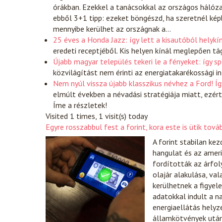
órákban. Ezekkel a tanácsokkal az országos hálóz
ebből 3+1 tipp: ezeket böngészd, ha szeretnél kép
mennyibe kerülhet az országnak a…
25 éves a Honda Jazz: így lett a kisautóból helykín
eredeti receptjéből. Kis helyen kínál meglepően tá
Újabb magyar település tekeri le a fényeket: így 
közvilágítást nem érinti az energiatakarékossági 
Nem nyúl vissza újabb klasszikus névhez a Ford! Így
elmúlt években a névadási stratégiája miatt, ezért
Íme a részletek!
Visited 1 times, 1 visit(s) today
Egyre rosszabbul fest a forint, kora este is ütik tov
A forint stabilan ke
hangulat és az ameri
fordították az árfol
olajár alakulása, va
kerülhetnek a figyel
adatokkal indult a n
energiaellátás helyz
államkötvények után