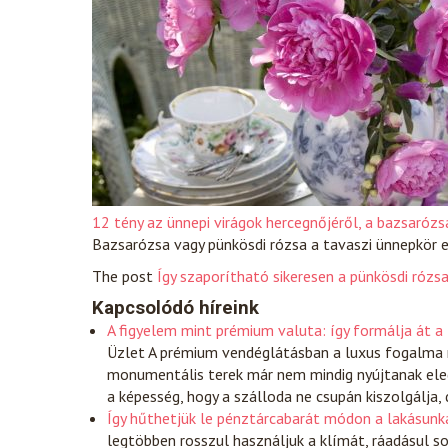
12 tény az ünnepi virágok hercegnőjéről, a bazsarózs
Bazsarózsa vagy pünkösdi rózsa a tavaszi ünnepkör e
The post
Így szaporítható sikeresen a pünkösdi rózs
Kapcsolódó híreink
A figyelem mint prémium valuta: így formálja át a
Üzlet
A prémium vendéglátásban a luxus fogalma ra
monumentális terek már nem mindig nyújtanak eleg
a képesség, hogy a szálloda ne csupán kiszolgálja,
Így hűthetjük le pénztárcabarát módon a lakásunk
legtöbben rosszul használjuk a klímát, ráadásul s