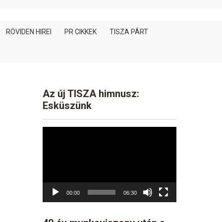
RÖVIDEN HIREI
PR CIKKEK
TISZA PÁRT
Az új TISZA himnusz:
Esküszünk
Video
Player
00:00
06:30