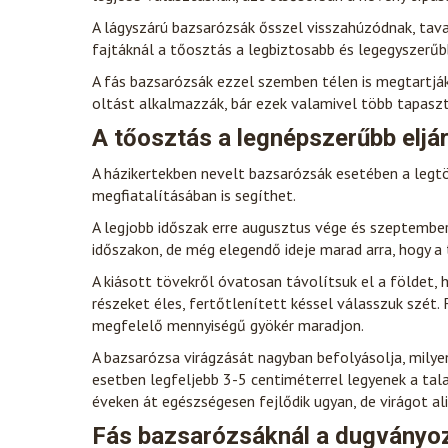
A lágyszárú bazsarózsák ősszel visszahúzódnak, tavass
fajtáknál a tőosztás a legbiztosabb és legegyszerű
A fás bazsarózsák ezzel szemben télen is megtartják
oltást alkalmazzák, bár ezek valamivel több tapaszt
A tőosztás a legnépszerűbb eljá
A házikertekben nevelt bazsarózsák esetében a legt
megfiatalításában is segíthet.
A legjobb időszak erre augusztus vége és szeptember
időszakon, de még elegendő ideje marad arra, hogy a t
A kiásott tövekről óvatosan távolítsuk el a földet, 
részeket éles, fertőtlenített késsel válasszuk szét.
megfelelő mennyiségű gyökér maradjon.
A bazsarózsa virágzását nagyban befolyásolja, milyen
esetben legfeljebb 3-5 centiméterrel legyenek a tala
éveken át egészségesen fejlődik ugyan, de virágot al
Fás bazsarózsáknál a dugványoz