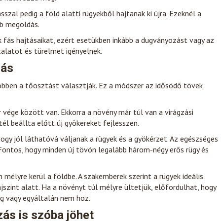
zal pedig a föld alatti rügyekből hajtanak ki újra. Ezeknél a
bb megoldás.
 fás hajtásaikat, ezért esetükben inkább a dugványozást vagy az
alatot és türelmet igényelnek.
rás
öbben a tőosztást választják. Ez a módszer az idősödő tövek
 vége között van. Ekkorra a növény már túl van a virágzási
él beállta előtt új gyökereket fejlesszen.
hogy jól láthatóvá váljanak a rügyek és a gyökérzet. Az egészséges
 Fontos, hogy minden új tövön legalább három-négy erős rügy és
 mélyre kerül a földbe. A szakemberek szerint a rügyek ideális
jszint alatt. Ha a növényt túl mélyre ültetjük, előfordulhat, hogy
ig vagy egyáltalán nem hoz.
ás is szóba jöhet