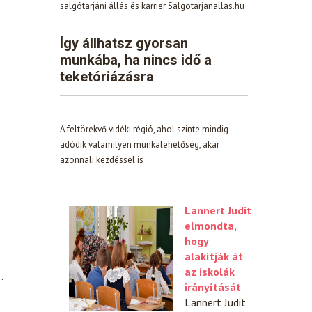
salgótarjáni állás és karrier Salgotarjanallas.hu
Így állhatsz gyorsan
munkába, ha nincs idő a
teketóriázásra
A feltörekvő vidéki régió, ahol szinte mindig
adódik valamilyen munkalehetőség, akár
azonnali kezdéssel is
Lannert Judit
elmondta,
hogy
alakítják át
az iskolák
…
irányítását
Lannert Judit