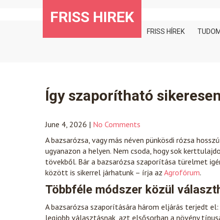
Skip
FRISS HIREK
to
content
FRISS HÍREK
TUDO
Így szaporítható sikerese
June 4, 2026
|
No Comments
A bazsarózsa, vagy más néven pünkösdi rózsa hosszú
ugyanazon a helyen. Nem csoda, hogy sok kerttulajd
tövekből. Bár a bazsarózsa szaporítása türelmet ig
között is sikerrel járhatunk – írja az
Agrofórum
.
Többféle módszer közül választ
A bazsarózsa szaporítására három eljárás terjedt el
legjobb választásnak, azt elsősorban a növény típu