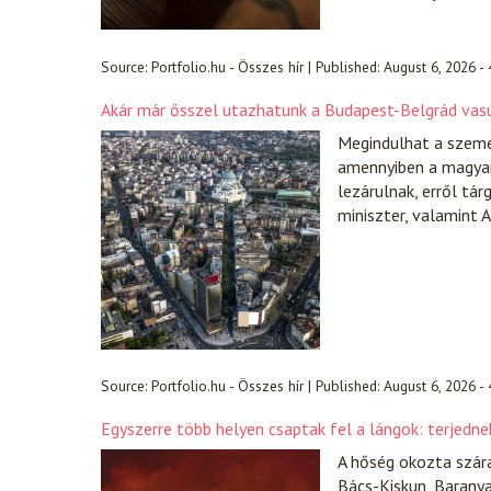
Source:
Portfolio.hu - Összes hír
|
Published:
August 6, 2026 -
Akár már ősszel utazhatunk a Budapest-Belgrád va
Megindulhat a szemé
amennyiben a magyaro
lezárulnak, erről tá
miniszter, valamint A
Source:
Portfolio.hu - Összes hír
|
Published:
August 6, 2026 -
Egyszerre több helyen csaptak fel a lángok: terjedn
A hőség okozta szára
Bács-Kiskun, Barany