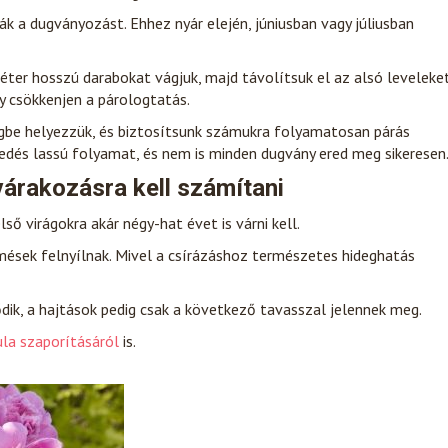
k a dugványozást. Ehhez nyár elején, júniusban vagy júliusban
éter hosszú darabokat vágjuk, majd távolítsuk el az alsó leveleket
y csökkenjen a párologtatás.
gbe helyezzük, és biztosítsunk számukra folyamatosan párás
sedés lassú folyamat, és nem is minden dugvány ered meg sikeresen
várakozásra kell számítani
ő virágokra akár négy-hat évet is várni kell.
mések felnyílnak. Mivel a csírázáshoz természetes hideghatás
dik, a hajtások pedig csak a következő tavasszal jelennek meg.
la szaporításáról
is.