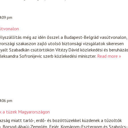
 4:09 pm
sútvonalon
lyszállítás még az idén ősszel a Budapest-Belgrád vasútvonalon,
rszági szakaszon zajló utolsó biztonsági vizsgálatok sikeresen
rgyalt Szabadkán csütörtökön Vitézy Dávid közlekedési és beruházás
leksandra Sofronijevic szerb közlekedési miniszter.
Read more »
 4:06 pm
ek a tüzek Magyarországon
zság miatt tarló-, erdő- és bozóttüzekkel küzdenek a tűzoltók
a, Borsod-Abaúj-Zemplén, Fejér, Komárom-Esztergom és Szabolcs-