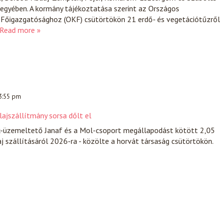
gyében. A kormány tájékoztatása szerint az Országos
Főigazgatósághoz (OKF) csütörtökön 21 erdő- és vegetációtűzről
Read more »
 3:55 pm
lajszállítmány sorsa dőlt el
k-üzemeltető Janaf és a Mol-csoport megállapodást kötött 2,05
aj szállításáról 2026-ra - közölte a horvát társaság csütörtökön.