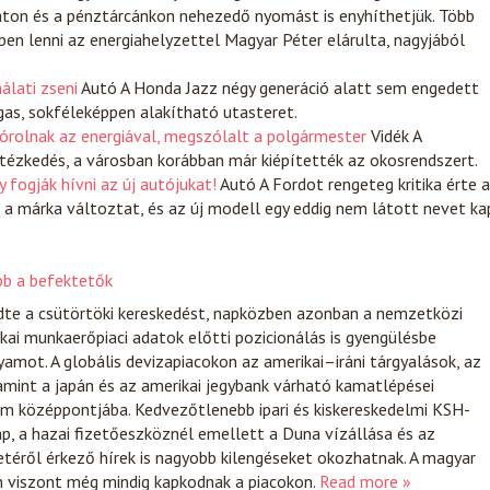
aton és a pénztárcánkon nehezedő nyomást is enyhíthetjük. Több
ben lenni az energiahelyzettel Magyar Péter elárulta, nagyjából
álati zseni
Autó
A Honda Jazz négy generáció alatt sem engedett
gas, sokféleképpen alakítható utasteret.
spórolnak az energiával, megszólalt a polgármester
Vidék
A
intézkedés, a városban korábban már kiépítették az okosrendszert.
 fogják hívni az új autójukat!
Autó
A Fordot rengeteg kritika érte 
 a márka változtat, és az új modell egy eddig nem látott nevet ka
ább a befektetők
zdte a csütörtöki kereskedést, napközben azonban a nemzetközi
kai munkaerőpiaci adatok előtti pozicionálás is gyengülésbe
yamot. A globális devizapiacokon az amerikai–iráni tárgyalások, az
lamint a japán és az amerikai jegybank várható kamatlépései
em középpontjába. Kedvezőtlenebb ipari és kiskereskedelmi KSH-
ap, a hazai fizetőeszköznél emellett a Duna vízállása és az
etéről érkező hírek is nagyobb kilengéseket okozhatnak. A magyar
 viszont még mindig kapkodnak a piacokon.
Read more »