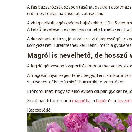
A fás bazsarózsák szaporításánál gyakran alkalmazzá
érdemes félfás hajtásokat választani.
A virág nélküli, egészséges hajtásokból 10-15 centim
A felső leveleket részben vissza lehet metszeni, hog
A dugványokat laza, jó vízáteresztő képességű köze
környezetet. Türelmesnek kell lenni, mert a gyökere
Magról is nevelhető, de hosszú 
A legidőigényesebb szaporítási mód a magvetés, az els
A magokat nyár végén lehet begyűjteni, amikor a ter
szükséges, célszerű minél hamarabb elvetni őket.
Előfordulhat, hogy az első évben csupán gyökér fejlő
Korábban írtunk már a
magnólia
, a
babér
és a
levendu
Kapcsolódó