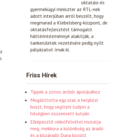
oktatási-és
gyermekügyi miniszter az RTL-nek
adott interjúban arról beszélt, hogy
megmarad a Klebelsberg-központ, de
oktatásfejlesztést támogató
háttérintézménnyé alakítják, a
tankerületek vezetésére pedig nyílt
pályázatot írnak ki.
az
p.
Friss Hírek
Tippek a zsíros arcbőr ápolásához
Megállította egy utas a helyközi
buszt, hogy segíteni tudjon a
hőségben összeesett kutyán
Elképesztő videófelvétel mutatja
meg, mekkora a különbség az áradó
és a kiszáradó Duna között