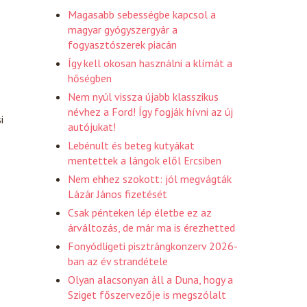
Magasabb sebességbe kapcsol a
magyar gyógyszergyár a
fogyasztószerek piacán
Így kell okosan használni a klímát a
hőségben
Nem nyúl vissza újabb klasszikus
névhez a Ford! Így fogják hívni az új
i
autójukat!
Lebénult és beteg kutyákat
mentettek a lángok elől Ercsiben
Nem ehhez szokott: jól megvágták
Lázár János fizetését
Csak pénteken lép életbe ez az
árváltozás, de már ma is érezhetted
Fonyódligeti pisztrángkonzerv 2026-
ban az év strandétele
Olyan alacsonyan áll a Duna, hogy a
Sziget főszervezője is megszólalt