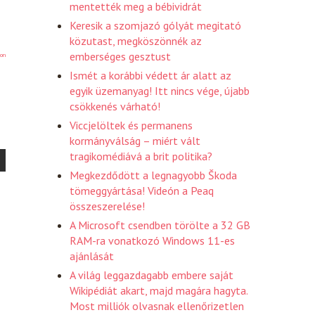
mentették meg a bébividrát
Keresik a szomjazó gólyát megitató
közutast, megköszönnék az
emberséges gesztust
on
Ismét a korábbi védett ár alatt az
egyik üzemanyag! Itt nincs vége, újabb
csökkenés várható!
Viccjelöltek és permanens
kormányválság – miért vált
tragikomédiává a brit politika?
Megkezdődött a legnagyobb Škoda
tömeggyártása! Videón a Peaq
összeszerelése!
A Microsoft csendben törölte a 32 GB
RAM-ra vonatkozó Windows 11-es
ajánlását
A világ leggazdagabb embere saját
Wikipédiát akart, majd magára hagyta.
Most milliók olvasnak ellenőrizetlen