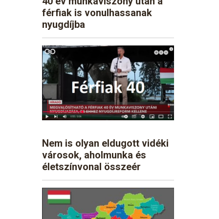
40 év munkaviszony után a
férfiak is vonulhassanak
nyugdíjba
Nem is olyan eldugott vidéki
városok, aholmunka és
életszínvonal összeér