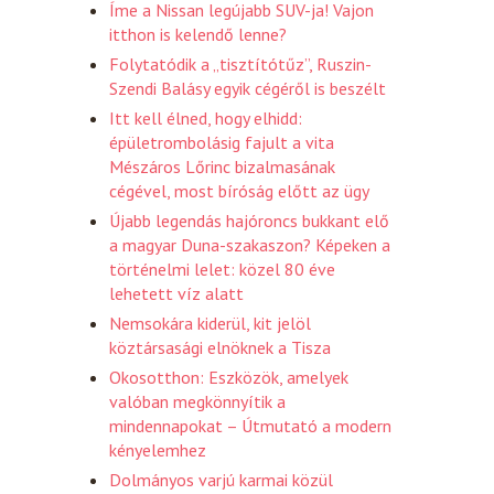
Íme a Nissan legújabb SUV-ja! Vajon
itthon is kelendő lenne?
Folytatódik a „tisztítótűz”, Ruszin-
Szendi Balásy egyik cégéről is beszélt
Itt kell élned, hogy elhidd:
épületrombolásig fajult a vita
Mészáros Lőrinc bizalmasának
cégével, most bíróság előtt az ügy
Újabb legendás hajóroncs bukkant elő
a magyar Duna-szakaszon? Képeken a
történelmi lelet: közel 80 éve
lehetett víz alatt
Nemsokára kiderül, kit jelöl
köztársasági elnöknek a Tisza
Okosotthon: Eszközök, amelyek
valóban megkönnyítik a
mindennapokat – Útmutató a modern
kényelemhez
Dolmányos varjú karmai közül