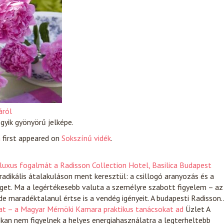
áról
gyik gyönyörű jelképe.
a
first appeared on
Sokszínű vidék
.
 luxus fogalmát a Radisson Collection Hotel, Basilica Budapest
dikális átalakuláson ment keresztül: a csillogó aranyozás és a
et. Ma a legértékesebb valuta a személyre szabott figyelem – az
 de maradéktalanul értse is a vendég igényeit. A budapesti Radisson
at – a Magyar Mérnöki Kamara praktikus tanácsokat ad
Üzlet
A
okan nem figyelnek a helyes energiahasználatra a legterheltebb