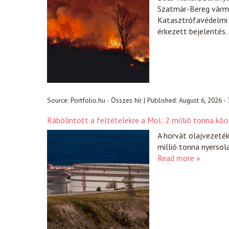
Szatmár-Bereg várme
Katasztrófavédelmi 
érkezett bejelentés.
Source:
Portfolio.hu - Összes hír
|
Published:
August 6, 2026 -
Rábólintott a feltételekre a Mol: 2 millió tonna kőo
A horvát olajvezeté
millió tonna nyersol
Read more »