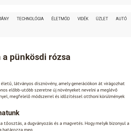
MÁNY
TECHNOLÓGIA
ÉLETMÓD
VIDÉK
ÜZLET
AUTÓ
n a pünkösdi rózsa
 életű, látványos dísznövény, amely generációkon át virágozhat
onos előbb-utóbb szeretne új növényeket nevelni a meglévő
ényel, megfelelő módszerrel és időzítéssel otthoni körülmények
hatunk
: a tőosztás, a dugványozás és a magvetés. Hogy melyik bizonyul a
sa határozza meg.