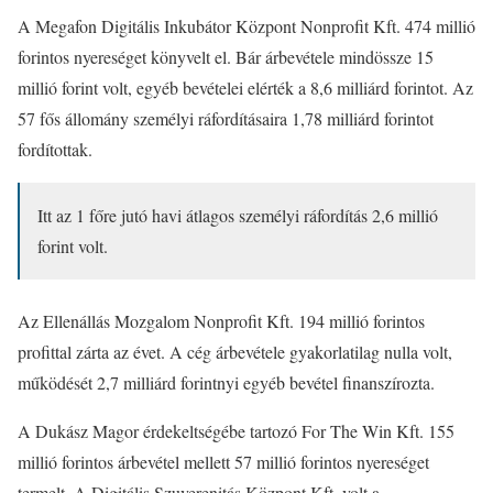
A Megafon Digitális Inkubátor Központ Nonprofit Kft. 474 millió
forintos nyereséget könyvelt el. Bár árbevétele mindössze 15
millió forint volt, egyéb bevételei elérték a 8,6 milliárd forintot. Az
57 fős állomány személyi ráfordításaira 1,78 milliárd forintot
fordítottak.
Itt az 1 főre jutó havi átlagos személyi ráfordítás 2,6 millió
forint volt.
Az Ellenállás Mozgalom Nonprofit Kft. 194 millió forintos
profittal zárta az évet. A cég árbevétele gyakorlatilag nulla volt,
működését 2,7 milliárd forintnyi egyéb bevétel finanszírozta.
A Dukász Magor érdekeltségébe tartozó For The Win Kft. 155
millió forintos árbevétel mellett 57 millió forintos nyereséget
termelt. A Digitális Szuverenitás Központ Kft. volt a