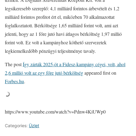
legsikeresebb szereplő: 4,1 milliárd forintos árbevételt és 1,2
milliárd forintos profitot ért el, miközben 70 alkalmazottat
foglalkoztatott. Bérköltsége 1,65 milliárd forint volt, ami azt
jelenti, hogy az 1 főre jutó havi átlagos bérköltség 1,97 millió
forint volt. Ez volt a kampányhoz köthető szervezetek
legkiemelkedőbb pénzügyi teljesítménye tavaly.
The post
Így zárták 2025-öt a Fidesz-kampány cégei, volt, ahol
2,6 millió volt az egy főre jutó bérköltség
appeared first on
Forbes.hu
.
https://www.youtube.com/watch?v=Pdnw4KiUWp0
Categories:
Üzlet