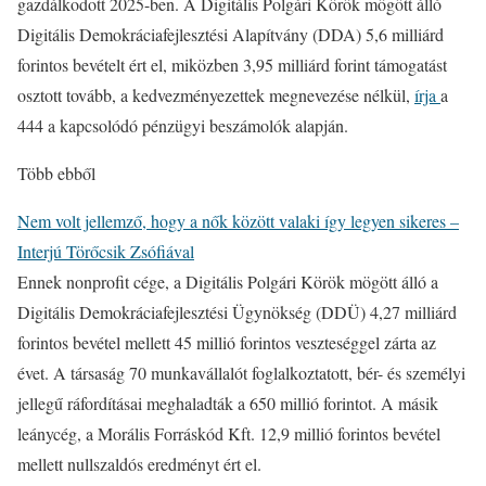
gazdálkodott 2025-ben. A Digitális Polgári Körök mögött álló
Digitális Demokráciafejlesztési Alapítvány (DDA) 5,6 milliárd
forintos bevételt ért el, miközben 3,95 milliárd forint támogatást
osztott tovább, a kedvezményezettek megnevezése nélkül,
írja
a
444 a kapcsolódó pénzügyi beszámolók alapján.
Több ebből
Nem volt jellemző, hogy a nők között valaki így legyen sikeres –
Interjú Törőcsik Zsófiával
Ennek nonprofit cége, a Digitális Polgári Körök mögött álló a
Digitális Demokráciafejlesztési Ügynökség (DDÜ) 4,27 milliárd
forintos bevétel mellett 45 millió forintos veszteséggel zárta az
évet. A társaság 70 munkavállalót foglalkoztatott, bér- és személyi
jellegű ráfordításai meghaladták a 650 millió forintot. A másik
leánycég, a Morális Forráskód Kft. 12,9 millió forintos bevétel
mellett nullszaldós eredményt ért el.