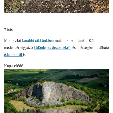
7
fotó
Monoszlót
korábbi cikkünkben
mutattuk be, írtunk a Káli-
medencét vigyázó
különleges őrszemekről
és a térségben található
édenkertről
is.
Kapcsolódó