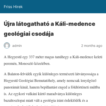
Friss Hirek
Újra látogatható a Káli-medence
geológiai csodája
admin
2 months ago
A Hegyestű egy 337 méter magas tanúhegy a Káli-medence keleti
peremén, Monoszló közelében.
A Balaton-felvidék egyik különleges természeti látványossága a
Hegyestű Geológiai Bemutatóhely, amely nemcsak lenyűgöző
panorámát kínál, hanem bepillantást enged a földtörténeti múltba
is. Az egykori vulkáni kürtő maradványa különleges
bazaltoszlopai miatt vált a geológia iránt érdeklődők és a