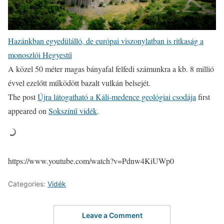
Hazánkban egyedülálló, de európai viszonylatban is ritkaság a
monoszlói Hegyestű
A közel 50 méter magas bányafal felfedi számunkra a kb. 8 millió
évvel ezelőtt működött bazalt vulkán belsejét.
The post
Újra látogatható a Káli-medence geológiai csodája
first
appeared on
Sokszínű vidék
.
https://www.youtube.com/watch?v=Pdnw4KiUWp0
Categories:
Vidék
Leave a Comment