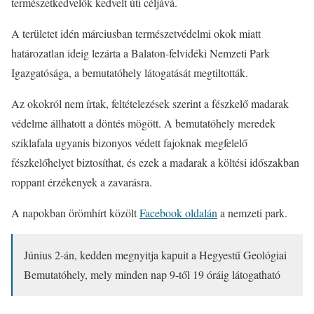
természetkedvelők kedvelt úti céljává.
A területet idén márciusban természetvédelmi okok miatt
határozatlan ideig lezárta a Balaton-felvidéki Nemzeti Park
Igazgatósága, a bemutatóhely látogatását megtiltották.
Az okokról nem írtak, feltételezések szerint a fészkelő madarak
védelme állhatott a döntés mögött. A bemutatóhely meredek
sziklafala ugyanis bizonyos védett fajoknak megfelelő
fészkelőhelyet biztosíthat, és ezek a madarak a költési időszakban
roppant érzékenyek a zavarásra.
A napokban örömhírt közölt
Facebook oldalán
a nemzeti park.
Június 2-án, kedden megnyitja kapuit a Hegyestű Geológiai
Bemutatóhely, mely minden nap 9-től 19 óráig látogatható