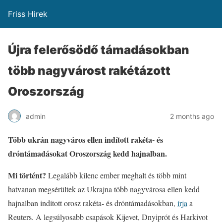
Friss Hirek
Újra felerősödő támadásokban
több nagyvárost rakétázott
Oroszország
admin
2 months ago
Több ukrán nagyváros ellen indított rakéta- és
dróntámadásokat Oroszország kedd hajnalban.
Mi történt?
Legalább kilenc ember meghalt és több mint
hatvanan megsérültek az Ukrajna több nagyvárosa ellen kedd
hajnalban indított orosz rakéta- és dróntámadásokban,
írja
a
Reuters. A legsúlyosabb csapások Kijevet, Dnyiprót és Harkivot