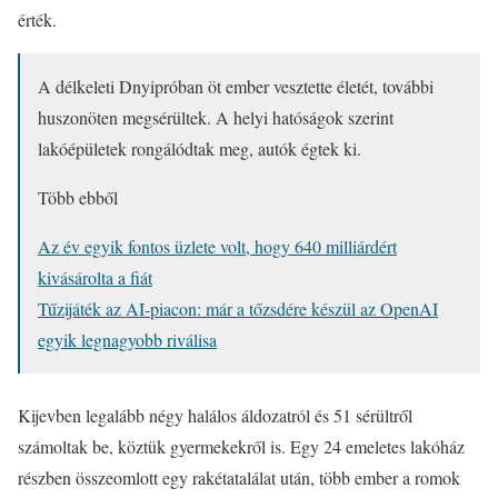
érték.
A délkeleti Dnyipróban öt ember vesztette életét, további
huszonöten megsérültek. A helyi hatóságok szerint
lakóépületek rongálódtak meg, autók égtek ki.
Több ebből
Az év egyik fontos üzlete volt, hogy 640 milliárdért
kivásárolta a fiát
Tűzijáték az AI-piacon: már a tőzsdére készül az OpenAI
egyik legnagyobb riválisa
Kijevben legalább négy halálos áldozatról és 51 sérültről
számoltak be, köztük gyermekekről is. Egy 24 emeletes lakóház
részben összeomlott egy rakétatalálat után, több ember a romok