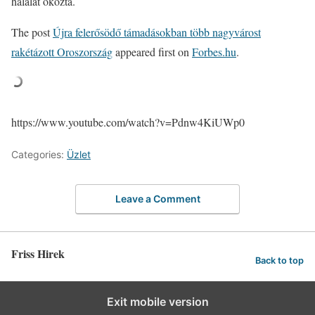
halálát okozta.
The post
Újra felerősödő támadásokban több nagyvárost
rakétázott Oroszország
appeared first on
Forbes.hu
.
https://www.youtube.com/watch?v=Pdnw4KiUWp0
Categories:
Üzlet
Leave a Comment
Friss Hirek
Back to top
Exit mobile version