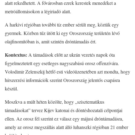
alatt rekedhetett. A fővárosban ezrek kerestek menedéket a
metróállomásokon a légiriadó alatt.
A harkivi régióban további tíz ember sérült meg, köztük egy
gyermek. Közben tűz ütött ki egy Oroszország területén lévő
olajfinomítóban is, amit szintén dróntámadás ért.
Kontextus:
A támadások előtt az ukrán vezetés napok óta
figyelmeztetett egy esetleges nagyszabású orosz offenzívára.
Volodimir Zelenszkij hétfő esti videóüzenetében azt mondta, hogy
hírszerzési információk szerint Oroszország jelentős csapásra
készül.
Moszkva a múlt héten közölte, hogy „szisztematikus
támadásokat” tervez Kijev katonai és döntéshozatali célpontjai
ellen. Az orosz fél szerint ez válasz egy májusi dróntámadásra,
amely az orosz megszállás alatt álló luhanszki régióban 21 ember