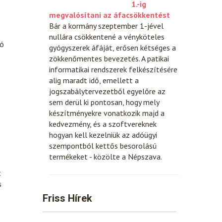
1.-ig
megvalósítani az áfacsökkentést
Bár a kormány szeptember 1-jével
nullára csökkentené a vényköteles
tó
gyógyszerek áfáját, erősen kétséges a
zökkenőmentes bevezetés. A patikai
informatikai rendszerek felkészítésére
alig maradt idő, emellett a
jogszabálytervezetből egyelőre az
sem derül ki pontosan, hogy mely
készítményekre vonatkozik majd a
kedvezmény, és a szoftvereknek
hogyan kell kezelniük az adóügyi
szempontból kettős besorolású
termékeket - közölte a Népszava.
t
s
Friss Hírek