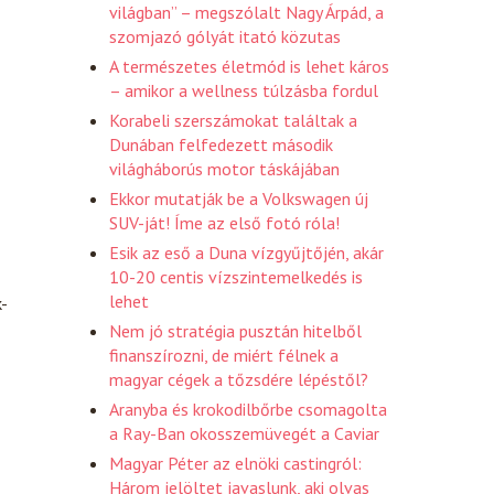
világban” – megszólalt Nagy Árpád, a
szomjazó gólyát itató közutas
A természetes életmód is lehet káros
– amikor a wellness túlzásba fordul
Korabeli szerszámokat találtak a
Dunában felfedezett második
világháborús motor táskájában
Ekkor mutatják be a Volkswagen új
SUV-ját! Íme az első fotó róla!
Esik az eső a Duna vízgyűjtőjén, akár
10-20 centis vízszintemelkedés is
lehet
-
Nem jó stratégia pusztán hitelből
finanszírozni, de miért félnek a
magyar cégek a tőzsdére lépéstől?
Aranyba és krokodilbőrbe csomagolta
a Ray-Ban okosszemüvegét a Caviar
Magyar Péter az elnöki castingról:
Három jelöltet javaslunk, aki olvas