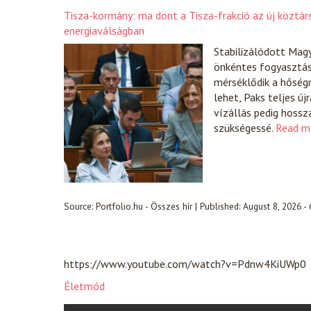
Tisza-kormány: ma dönt a Tisza-frakció az új köztár
energiaválságban
Stabilizálódott Magy
önkéntes fogyasztá
mérséklődik a hőségr
lehet, Paks teljes új
vízállás pedig hossz
szükségessé.
Read m
Source:
Portfolio.hu - Összes hír
|
Published:
August 8, 2026 -
https://www.youtube.com/watch?v=Pdnw4KiUWp0
Életmód