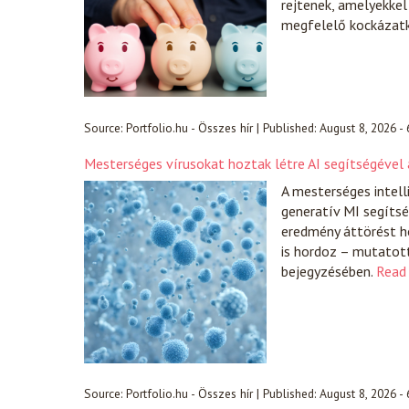
rejtenek, amelyekke
megfelelő kockázatk
Source:
Portfolio.hu - Összes hír
|
Published:
August 8, 2026 -
Mesterséges vírusokat hoztak létre AI segítségével 
A mesterséges intell
generatív MI segíts
eredmény áttörést h
is hordoz – mutatot
bejegyzésében.
Read
Source:
Portfolio.hu - Összes hír
|
Published:
August 8, 2026 -