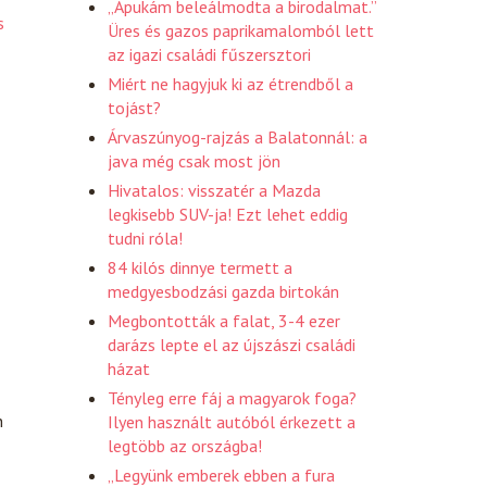
„Apukám beleálmodta a birodalmat.”
s
Üres és gazos paprikamalomból lett
az igazi családi fűszersztori
Miért ne hagyjuk ki az étrendből a
tojást?
Árvaszúnyog-rajzás a Balatonnál: a
java még csak most jön
Hivatalos: visszatér a Mazda
legkisebb SUV-ja! Ezt lehet eddig
tudni róla!
84 kilós dinnye termett a
medgyesbodzási gazda birtokán
Megbontották a falat, 3-4 ezer
darázs lepte el az újszászi családi
házat
Tényleg erre fáj a magyarok foga?
n
Ilyen használt autóból érkezett a
legtöbb az országba!
„Legyünk emberek ebben a fura