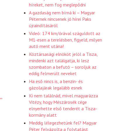
híreket, nem fog meglepődni
A gazdaság nem bírná ki – Magyar
Péternek nincsenek jó hírei Paks
újraindításáról
Videó: 174 km/órával száguldott az
M1-esen a terelésben, figyeld, milyen
autó ment utána!
Köztársasági elnököt jelöl a Tisza,
mindenki azt találgatja, ki lesz
szombaton a befutó – soroljuk az
eddig felmerült neveket
Ha eső nincs is, a benzin- és
gázolajárak legalább esnek
Ki nem találnád, mivel magyarázza
on
Vitézy, hogy Mészárosék cége
elnyerhette első tenderét a Tisza-
kormány alatt
Meddig lélegezhetünk fel? Magyar
Péter felvázolta a folytatást