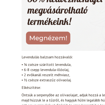
Levendulás balzsam hozzávalói:
• ¼ csésze szárított levendula,
• 6-8 csepp levendula-illóolaj,
• 2 evőkanál reszelt méhviasz,
• ½ csésze extraszűz olívaolaj.
Elkészítése:
Öntsük a serpenyőbe az olívaolajat, adjuk hozzá a le
majd húzzuk le a tűzről, és hagyjuk hűlni legalább h