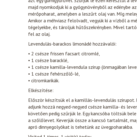
azt egy gumigyűrűvel. Szűrjük le ezen keresztül a le
majd nyomkodjuk ki a gyógynövényből az edénybe az o
mérőpoharat, amelyben a leszűrt olaj van. Míg melegs
Amikor a méhviasz felolvadt, vegyük ki a vízből a mér
tégelyekbe, és tároljuk hűtőszekrényben. Mivel tart
fel az olaj.
Levendulás-barackos limonádé hozzávalói:
• 2 csésze frissen facsart citromlé,
• 1 csésze baracklé,
• 1 csésze kamilla-levendula szirup (önmagában leven
• 1 csésze fehérszőlő-lé,
• citromkarikák.
Elkészítése:
Először készítsük el a kamillás-levendulás szirupot.
adjunk hozzá negyed-negyed csésze kamilla- és leven
követően pedig szűrjük le. Egy kancsóba töltsük bele 
a szőlőlevet. Keverjük össze a kancsó tartalmát, maj
apró dinnyegolyókat is tehetünk az üvegpoharakba.
Visited 1 times, 1 visit(s) today