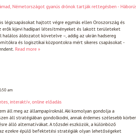
támad, Németországot gyanús drónok tartják rettegésben - Háború
ös légicsapásokat hajtott végre egymás ellen Oroszország és
 erők kijevi hadiipari létesítményeket és lakott területeket
l halálos áldozatot követelve –, addig az ukrán hadsereg
omítókra és logisztikai központokra mért sikeres csapásokat -
endent.
Read more »
 6:50 am
tes, interaktív, online előadás
nem áll meg az állampapíroknál. Aki komolyan gondolja a
szen áll stratégiában gondolkodni, annak érdemes szélesebb körbe
ésre álló alternatívákat. A tőzsdei eszközök, a különböző
az ezekre épülő befektetési stratégiák olyan lehetőségeket