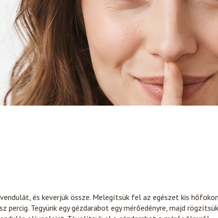
vendulát, és keverjük össze. Melegítsük fel az egészet kis hőfokon
úsz percig. Tegyünk egy gézdarabot egy mérőedényre, majd rögzítsü