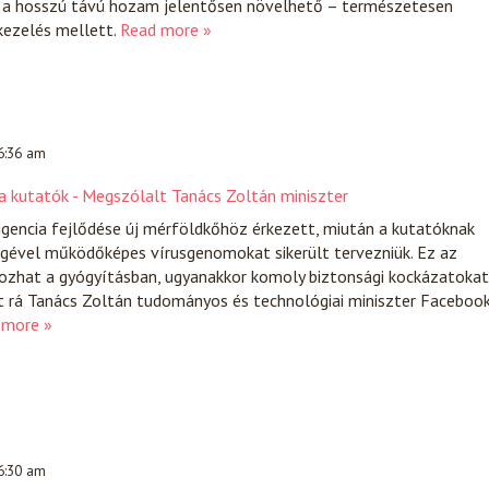
l a hosszú távú hozam jelentősen növelhető – természetesen
ezelés mellett.
Read more »
 6:36 am
a kutatók - Megszólalt Tanács Zoltán miniszter
igencia fejlődése új mérföldkőhöz érkezett, miután a kutatóknak
égével működőképes vírusgenomokat sikerült tervezniük. Ez az
ozhat a gyógyításban, ugyanakkor komoly biztonsági kockázatokat
t rá Tanács Zoltán tudományos és technológiai miniszter Facebook
 more »
 6:30 am