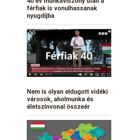
40 év munkaviszony után a
férfiak is vonulhassanak
nyugdíjba
Nem is olyan eldugott vidéki
városok, aholmunka és
életszínvonal összeér