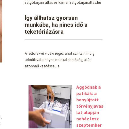
salgótarjáni állás és karrier Salgotarjanallas.hu
Így állhatsz gyorsan
munkába, ha nincs idő a
teketóriázásra
A feltörekvő vidéki régió, ahol szinte mindig
adódik valamilyen munkalehetőség, akár
azonnali kezdéssel is
Aggódnak a
patikák: a
benyújtott
törvényjavas
lat alapján
,
nehéz lesz
k
szeptember