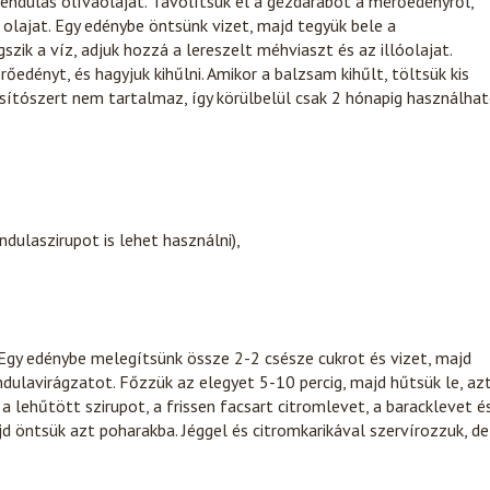
vendulás olívaolajat. Távolítsuk el a gézdarabot a mérőedényről,
lajat. Egy edénybe öntsünk vizet, majd tegyük bele a
zik a víz, adjuk hozzá a lereszelt méhviaszt és az illóolajat.
őedényt, és hagyjuk kihűlni. Amikor a balzsam kihűlt, töltsük kis
ósítószert nem tartalmaz, így körülbelül csak 2 hónapig használha
dulaszirupot is lehet használni),
 Egy edénybe melegítsünk össze 2-2 csésze cukrot és vizet, majd
dulavirágzatot. Főzzük az elegyet 5-10 percig, majd hűtsük le, az
a lehűtött szirupot, a frissen facsart citromlevet, a baracklevet é
d öntsük azt poharakba. Jéggel és citromkarikával szervírozzuk, de