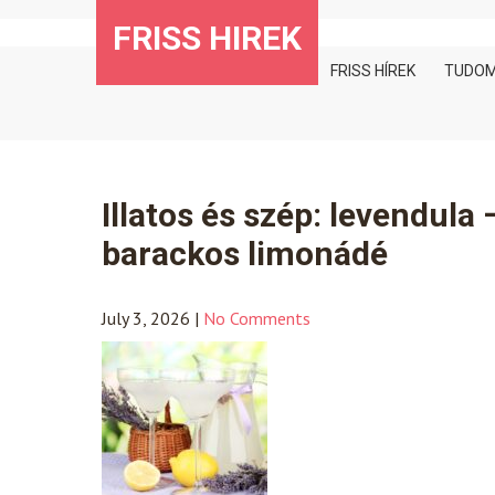
Skip
FRISS HIREK
to
content
FRISS HÍREK
TUDO
Illatos és szép: levendula
barackos limonádé
July 3, 2026
|
No Comments