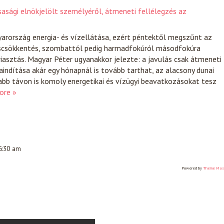
sasági elnökjelölt személyéről, átmeneti fellélegzés az
arország energia- és vízellátása, ezért péntektől megszűnt az
scsökkentés, szombattól pedig harmadfokúról másodfokúra
iasztás. Magyar Péter ugyanakkor jelezte: a javulás csak átmeneti
raindítása akár egy hónapnál is tovább tarthat, az alacsony dunai
abb távon is komoly energetikai és vízügyi beavatkozásokat tesz
ore »
 6:30 am
Powered by
Theme Mas