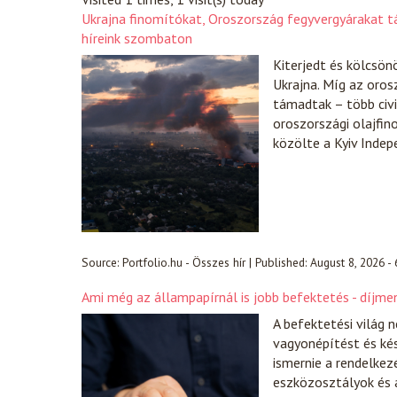
Ukrajna finomítókat, Oroszország fegyvergyárakat 
híreink szombaton
Kiterjedt és kölcsön
Ukrajna. Míg az orosz
támadtak – több civi
oroszországi olajfin
közölte a Kyiv Indep
Source:
Portfolio.hu - Összes hír
|
Published:
August 8, 2026 -
Ami még az állampapírnál is jobb befektetés - díjmen
A befektetési világ 
vagyonépítést és ké
ismernie a rendelkez
eszközosztályok és 