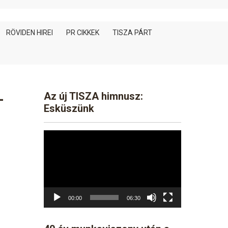
RÖVIDEN HIREI
PR CIKKEK
TISZA PÁRT
-
Az új TISZA himnusz:
Esküszünk
Video
Player
00:00
06:30