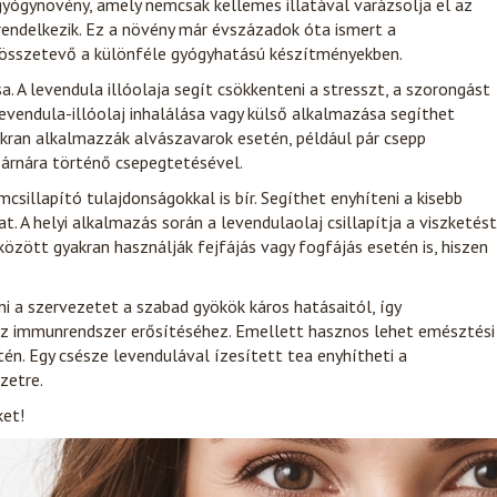
gyógynövény, amely nemcsak kellemes illatával varázsolja el az
endelkezik. Ez a növény már évszázadok óta ismert a
összetevő a különféle gyógyhatású készítményekben.
. A levendula illóolaja segít csökkenteni a stresszt, a szorongást
evendula-illóolaj inhalálása vagy külső alkalmazása segíthet
yakran alkalmazzák alvászavarok esetén, például pár csepp
párnára történő csepegtetésével.
sillapító tulajdonságokkal is bír. Segíthet enyhíteni a kisebb
. A helyi alkalmazás során a levendulaolaj csillapítja a viszketést
özött gyakran használják fejfájás vagy fogfájás esetén is, hiszen
i a szervezetet a szabad gyökök káros hatásaitól, így
 az immunrendszer erősítéséhez. Emellett hasznos lehet emésztési
n. Egy csésze levendulával ízesített tea enyhítheti a
zetre.
ket!