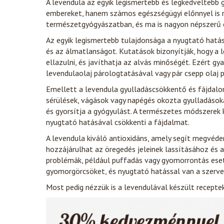
A levendula az egyik legismertebb és legkedveltebb 
embereket, hanem számos egészségügyi előnnyel is r
természetgyógyászatban, és ma is nagyon népszerű 
Az egyik legismertebb tulajdonsága a nyugtató hatása
és az álmatlanságot. Kutatások bizonyítják, hogy a l
ellazulni, és javíthatja az alvás minőségét. Ezért g
levendulaolaj párologtatásával vagy pár csepp olaj 
Emellett a levendula gyulladáscsökkentő és fájdalomc
sérülések, vágások vagy napégés okozta gyulladásokat
és gyorsítja a gyógyulást. A természetes módszerek k
nyugtató hatásával csökkenti a fájdalmat.
A levendula kiváló antioxidáns, amely segít megvéden
hozzájárulhat az öregedés jeleinek lassításához és
problémák, például puffadás vagy gyomorrontás eseté
gyomorgörcsöket, és nyugtató hatással van a szerve
Most pedig nézzük is a levendulával készült recepte