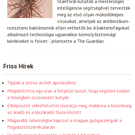
Stanfordi kutatók a mesterséges
intelligencia segítségével tervezték
meg az első olyan működőképes
vírusokat, amelyek az antibiotikum-
rezisztens baktériumok ellen vethetők be. A bakteriofágokat
alkalmazó technológia ugyanakkor komoly biztonsági
kérdéseket is felvet - jelentette a The Guardian.
Friss Hírek
Tippek a zsíros arcbőr ápolásához
Megállította egy utas a helyközi buszt, hogy segíteni tudjon
a hőségben összeesett kutyán
Elképesztő videófelvétel mutatja meg, mekkora a különbség
az áradó és a kiszáradó Duna között
Magasabb sebességbe kapcsol a magyar gyógyszergyár a
fogyasztószerek piacán
Így kell okosan használni a klímát a hőségben