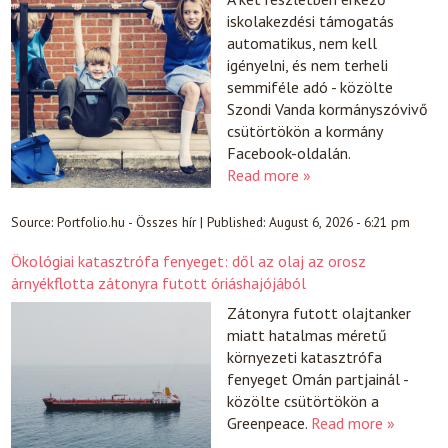
iskolakezdési támogatás
automatikus, nem kell
igényelni, és nem terheli
semmiféle adó - közölte
Szondi Vanda kormányszóvivő
csütörtökön a kormány
Facebook-oldalán.
Read more »
Source:
Portfolio.hu - Összes hír
|
Published:
August 6, 2026 - 6:21 pm
Ökológiai katasztrófa fenyeget: dől az olaj az orosz
árnyékflotta zátonyra futott óriáshajójából
Zátonyra futott olajtanker
miatt hatalmas méretű
környezeti katasztrófa
fenyeget Omán partjainál -
közölte csütörtökön a
Greenpeace.
Read more »