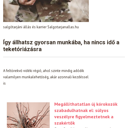
salgótarjáni állás és karrier Salgotarjanallas.hu
Így állhatsz gyorsan munkába, ha nincs idő a
teketóriázásra
A feltörekvő vidéki régió, ahol szinte mindig adódik
valamilyen munkalehetőség, akár azonnali kezdéssel
is
Megállíthatatlan új kórokozók
szabadulhatnak el: súlyos
veszélyre figyelmeztetnek a
szakértők