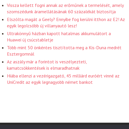
Vissza kellett fogni annak az erőműnek a termelését, amely
szomszédunk áramellátásának 60 százalékát biztosítja
Elszólta magát a Geely? Ennyibe fog kerülni itthon az E2! Az
egyik legolcsóbb új villanyautó lesz!
Ultrakönnyű házban kapott hatalmas akkumulátort a
Huawei új csúcstabletje
Több mint 50 önkéntes tisztította meg a Kis-Duna medrét
Esztergomnál
Az aszály már a forintot is veszélyezteti,
kamatcsökkentések is elmaradhatnak
Hiába ellenzi a vezérigazgató, 45 milliárd euróért vinné az
UniCredit az egyik legnagyobb német bankot