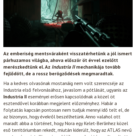
Az emberiség mentsváraként visszatérhetünk a jól ismert
párhuzamos világba, ahova először öt évvel ezelőtt
merészkedtünk el. Az
Industria II
mechanikája tovább
fejlődött, de a rossz berögződések megmaradtak.
Ha a kedves olvasónak mostanáig nem volt szerencséje az
Industria első felvonásához, javaslom a pótlását, ugyanis az
Industria II
eseményei erősen kapcsolódnak a közel öt
esztendővel korábban megjelent előzményhez. Habár a
folytatás kapcsán pontosan nem tudjuk mennyi idő telt el, de
az bizonyos, hogy évekről beszélhetünk. Anno valahol ott
maradt abba a történet, hogy Nora egy Kelet-Berlinhez közel
eső territóriumban rekedt, miután kiderült, hogy az ATLAS nevű