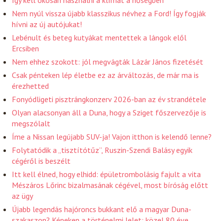
Nem nyúl vissza újabb klasszikus névhez a Ford! Így fogják
hívni az új autójukat!
Lebénult és beteg kutyákat mentettek a lángok elől
Ercsiben
Nem ehhez szokott: jól megvágták Lázár János fizetését
Csak pénteken lép életbe ez az árváltozás, de már ma is
érezhetted
Fonyódligeti pisztrángkonzerv 2026-ban az év strandétele
Olyan alacsonyan áll a Duna, hogy a Sziget főszervezője is
megszólalt
Íme a Nissan legújabb SUV-ja! Vajon itthon is kelendő lenne?
Folytatódik a „tisztítótűz”, Ruszin-Szendi Balásy egyik
cégéről is beszélt
Itt kell élned, hogy elhidd: épületrombolásig fajult a vita
Mészáros Lőrinc bizalmasának cégével, most bíróság előtt
az ügy
Újabb legendás hajóroncs bukkant elő a magyar Duna-
szakaszon? Képeken a történelmi lelet: közel 80 éve