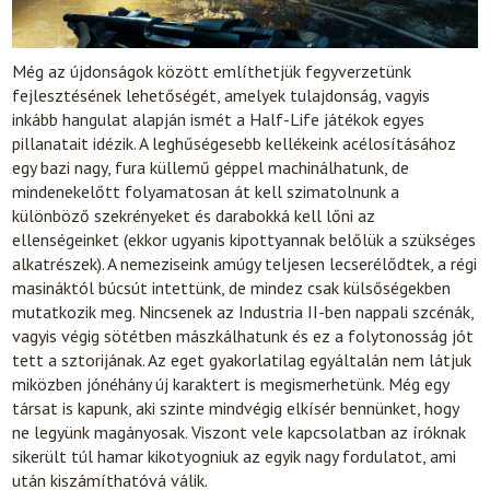
Még az újdonságok között említhetjük fegyverzetünk
fejlesztésének lehetőségét, amelyek tulajdonság, vagyis
inkább hangulat alapján ismét a Half-Life játékok egyes
pillanatait idézik. A leghűségesebb kellékeink acélosításához
egy bazi nagy, fura küllemű géppel machinálhatunk, de
mindenekelőtt folyamatosan át kell szimatolnunk a
különböző szekrényeket és darabokká kell lőni az
ellenségeinket (ekkor ugyanis kipottyannak belőlük a szükséges
alkatrészek). A nemeziseink amúgy teljesen lecserélődtek, a régi
masináktól búcsút intettünk, de mindez csak külsőségekben
mutatkozik meg. Nincsenek az Industria II-ben nappali szcénák,
vagyis végig sötétben mászkálhatunk és ez a folytonosság jót
tett a sztorijának. Az eget gyakorlatilag egyáltalán nem látjuk
miközben jónéhány új karaktert is megismerhetünk. Még egy
társat is kapunk, aki szinte mindvégig elkísér bennünket, hogy
ne legyünk magányosak. Viszont vele kapcsolatban az íróknak
sikerült túl hamar kikotyogniuk az egyik nagy fordulatot, ami
után kiszámíthatóvá válik.