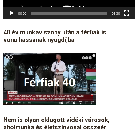
00:00
06:30
40 év munkaviszony után a férfiak is
vonulhassanak nyugdíjba
Nem is olyan eldugott vidéki városok,
aholmunka és életszínvonal összeér