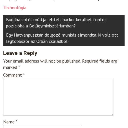
Technológia
Post
Buddha sötét múltja: elítélt hacker kerülhet fontos
navigation
pozícióba a Belügyminisztériumban?
Egy Hatvanpusztán dolgozó munkás elmondta, ki volt ott
legtöbbször az Orbán családból
Leave a Reply
Your email address will not be published.
Required fields are
marked
*
Comment
*
Name
*