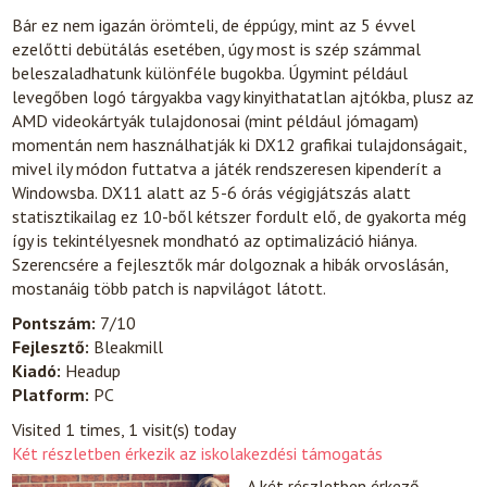
Bár ez nem igazán örömteli, de éppúgy, mint az 5 évvel
ezelőtti debütálás esetében, úgy most is szép számmal
beleszaladhatunk különféle bugokba. Úgymint például
levegőben logó tárgyakba vagy kinyithatatlan ajtókba, plusz az
AMD videokártyák tulajdonosai (mint például jómagam)
momentán nem használhatják ki DX12 grafikai tulajdonságait,
mivel ily módon futtatva a játék rendszeresen kipenderít a
Windowsba. DX11 alatt az 5-6 órás végigjátszás alatt
statisztikailag ez 10-ből kétszer fordult elő, de gyakorta még
így is tekintélyesnek mondható az optimalizáció hiánya.
Szerencsére a fejlesztők már dolgoznak a hibák orvoslásán,
mostanáig több patch is napvilágot látott.
Pontszám:
7/10
Fejlesztő:
Bleakmill
Kiadó:
Headup
Platform:
PC
Visited 1 times, 1 visit(s) today
Két részletben érkezik az iskolakezdési támogatás
A két részletben érkező