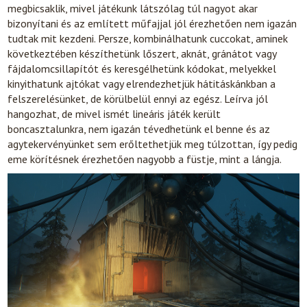
megbicsaklik, mivel játékunk látszólag túl nagyot akar
bizonyítani és az említett műfajjal jól érezhetően nem igazán
tudtak mit kezdeni. Persze, kombinálhatunk cuccokat, aminek
következtében készíthetünk lőszert, aknát, gránátot vagy
fájdalomcsillapítót és keresgélhetünk kódokat, melyekkel
kinyithatunk ajtókat vagy elrendezhetjük hátitáskánkban a
felszerelésünket, de körülbelül ennyi az egész. Leírva jól
hangozhat, de mivel ismét lineáris játék került
boncasztalunkra, nem igazán tévedhetünk el benne és az
agytekervényünket sem erőltethetjük meg túlzottan, így pedig
eme körítésnek érezhetően nagyobb a füstje, mint a lángja.