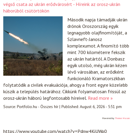
végső csata az ukrán erődvárosért - Híreink az orosz-ukrán
háborúból csütörtökön
Második napja támadják ukrán
drónok Oroszország egyik
legnagyobb olajfinomítóját, a
Szlavneft-Janosz
komplexumot. A finomító több
mint 700 kilométerre fekszik
az ukrán határtól. A Donbasz
egyik utolsó, még ukrán kézen
lévő városában, az erődként
funkcionáló Kramatorszkban
folytatódik a civilek evakuációja, ahogy a front egyre közelebb
kúszik a település határához. Cikkünk folyamatosan frissül az
orosz-ukrán háború legfontosabb híreivel.
Read more »
Source:
Portfolio.hu - Összes hír
|
Published:
August 6, 2026 - 5:51 pm
Powered by
Theme Mason
https://www.youtube.com/watch?v=Pdnw4KiUWp0