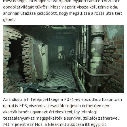
mesterséges intelligencia valójában egykori társa eltorzított
gondolatvilágát tükrözi. Most viszont vissza kell térnie oda,
ahonnan utazása kezdődött, hogy megállítsa a rossz útra tért
gépet.
Az Industria II felépítettsége a 2021-es epizódhoz hasonlóan
narratív FPS, viszont a készítők teljesen érthetően nem
akarták ismét ugyanazt értékesíteni, így jelenlegi
tesztalanyunkat megspékelték a survival (túlélő) zsánerével.
Mit is jelent ez? Nos, a Bleakmill alkotása itt egy picit