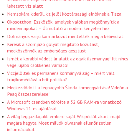
lehetett víz alatt
Nemsokára kiderül, kit jelöl köztársasági elnöknek a Tisza
Okosotthon: Eszközök, amelyek valóban megkönnyítik a
mindennapokat – Útmutató a modern kényelemhez
Dolmányos varjú karmai közül mentették meg a bébividrát
Keresik a szomjazó gólyát megitató közutast,
megköszönnék az emberséges gesztust
Ismét a korábbi védett ár alatt az egyik üzemanyag! Itt nincs
vége, újabb csökkenés várható!
Viccjelöltek és permanens kormányválság – miért vált
tragikomédiává a brit politika?
Megkezdődött a legnagyobb Škoda tömeggyártása! Videón a
Peaq összeszerelése!
A Microsoft csendben törölte a 32 GB RAM-ra vonatkozó
Windows 11-es ajánlását
A világ leggazdagabb embere saját Wikipédiát akart, majd
magára hagyta. Most milliók olvasnak ellenőrizetlen
információkat