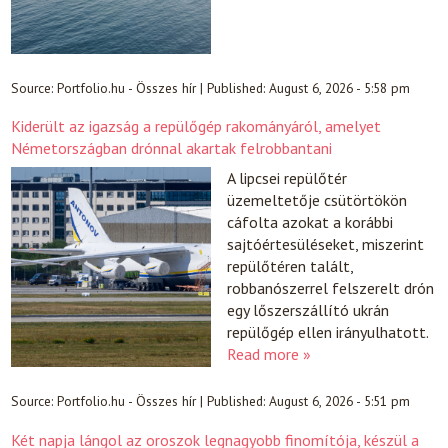
Source:
Portfolio.hu - Összes hír
|
Published:
August 6, 2026 - 5:58 pm
Kiderült az igazság a repülőgép rakományáról, amelyet
Németországban drónnal akartak felrobbantani
A lipcsei repülőtér
üzemeltetője csütörtökön
cáfolta azokat a korábbi
sajtóértesüléseket, miszerint
repülőtéren talált,
robbanószerrel felszerelt drón
egy lőszerszállító ukrán
repülőgép ellen irányulhatott.
Read more »
Source:
Portfolio.hu - Összes hír
|
Published:
August 6, 2026 - 5:51 pm
Két napja lángol az oroszok legnagyobb finomítója, készül a