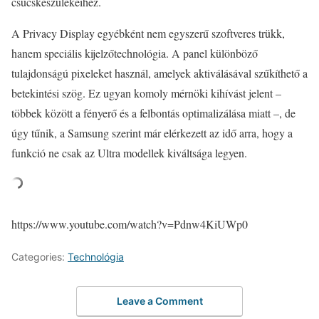
csúcskészülékeihez.
A Privacy Display egyébként nem egyszerű szoftveres trükk,
hanem speciális kijelzőtechnológia. A panel különböző
tulajdonságú pixeleket használ, amelyek aktiválásával szűkíthető a
betekintési szög. Ez ugyan komoly mérnöki kihívást jelent –
többek között a fényerő és a felbontás optimalizálása miatt –, de
úgy tűnik, a Samsung szerint már elérkezett az idő arra, hogy a
funkció ne csak az Ultra modellek kiváltsága legyen.
https://www.youtube.com/watch?v=Pdnw4KiUWp0
Categories:
Technológia
Leave a Comment