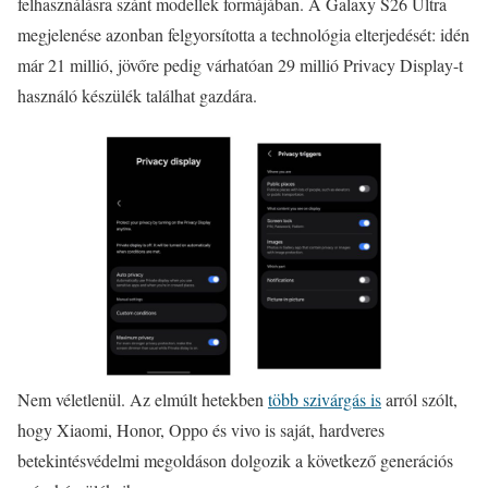
felhasználásra szánt modellek formájában. A Galaxy S26 Ultra
megjelenése azonban felgyorsította a technológia elterjedését: idén
már 21 millió, jövőre pedig várhatóan 29 millió Privacy Display-t
használó készülék találhat gazdára.
Nem véletlenül. Az elmúlt hetekben
több szivárgás is
arról szólt,
hogy Xiaomi, Honor, Oppo és vivo is saját, hardveres
betekintésvédelmi megoldáson dolgozik a következő generációs