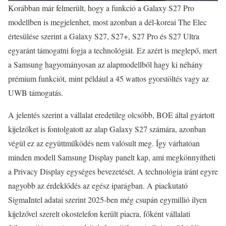
Korábban már felmerült, hogy a funkció a Galaxy S27 Pro
modellben is megjelenhet, most azonban a dél-koreai The Elec
értesülése szerint a Galaxy S27, S27+, S27 Pro és S27 Ultra
egyaránt támogatni fogja a technológiát. Ez azért is meglepő, mert
a Samsung hagyományosan az alapmodellből hagy ki néhány
prémium funkciót, mint például a 45 wattos gyorstöltés vagy az
UWB támogatás.
A jelentés szerint a vállalat eredetileg olcsóbb, BOE által gyártott
kijelzőket is fontolgatott az alap Galaxy S27 számára, azonban
végül ez az együttműködés nem valósult meg. Így várhatóan
minden modell Samsung Display panelt kap, ami megkönnyítheti
a Privacy Display egységes bevezetését. A technológia iránt egyre
nagyobb az érdeklődés az egész iparágban. A piackutató
SigmaIntel adatai szerint 2025-ben még csupán egymillió ilyen
kijelzővel szerelt okostelefon került piacra, főként vállalati