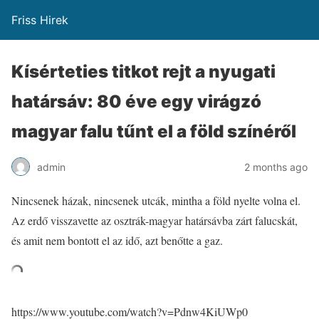
Friss Hirek
Kísérteties titkot rejt a nyugati
határsáv: 80 éve egy virágzó
magyar falu tűnt el a föld színéről
admin
2 months ago
Nincsenek házak, nincsenek utcák, mintha a föld nyelte volna el.
Az erdő visszavette az osztrák-magyar határsávba zárt falucskát,
és amit nem bontott el az idő, azt benőtte a gaz.
https://www.youtube.com/watch?v=Pdnw4KiUWp0