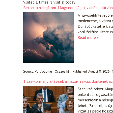
Visited 1 times, 1 visit(s) today
Betört a hidegfront Magyarországra, videón a látvá
A hűvösebb levegő e
medencébe, a várva 
Dunától keletre kial
körű felfrissülésre e
Read more »
Source:
Portfolio.hu - Összes hír
|
Published:
August 8, 2026 -
Tisza-kormány: ülésezik a Tisza-frakció, döntenek az
Stabilizálódott Magy
önkéntes fogyasztá
mérséklődik a hőségr
lehet, Paks teljes új
vízállás pedig hossz