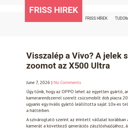
Skip
FRISS HIREK
to
content
FRISS HÍREK
TUDO
Visszalép a Vivo? A jelek
zoomot az X500 Ultra
June 7, 2026
|
No Comments
Úgy tűnik, hogy az OPPO lehet az egyetlen gyártó, a
kamerarendszerrel szerelt csúcsmobilt dob piacra 2027
ugyanis egy rivális gyártó leállította saját 10x-es te
a háttérben.
A szivárogtató szerint az érintett vállalat korábban
kamerát a következő generációs zászlóshajójához, á