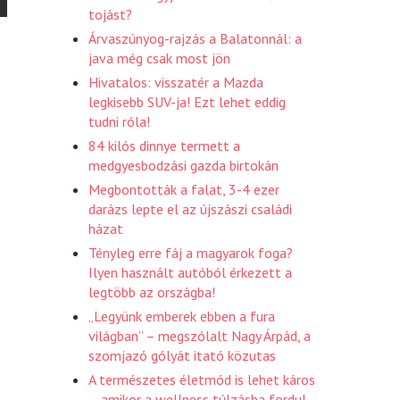
tojást?
Árvaszúnyog-rajzás a Balatonnál: a
java még csak most jön
Hivatalos: visszatér a Mazda
legkisebb SUV-ja! Ezt lehet eddig
tudni róla!
84 kilós dinnye termett a
medgyesbodzási gazda birtokán
Megbontották a falat, 3-4 ezer
darázs lepte el az újszászi családi
házat
Tényleg erre fáj a magyarok foga?
Ilyen használt autóból érkezett a
legtöbb az országba!
„Legyünk emberek ebben a fura
világban” – megszólalt Nagy Árpád, a
szomjazó gólyát itató közutas
A természetes életmód is lehet káros
– amikor a wellness túlzásba fordul