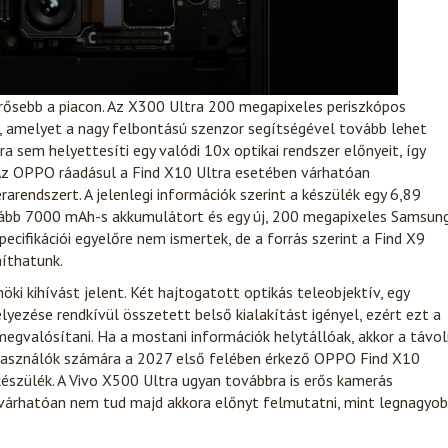
erősebb a piacon. Az X300 Ultra 200 megapixeles periszkópos
ál, amelyet a nagy felbontású szenzor segítségével tovább lehet
 sem helyettesíti egy valódi 10x optikai rendszer előnyeit, így
Az OPPO ráadásul a Find X10 Ultra esetében várhatóan
arendszert. A jelenlegi információk szerint a készülék egy 6,89
lább 7000 mAh-s akkumulátort és egy új, 200 megapixeles Samsun
cifikációi egyelőre nem ismertek, de a forrás szerint a Find X9
míthatunk.
öki kihívást jelent. Két hajtogatott optikás teleobjektív, egy
yezése rendkívül összetett belső kialakítást igényel, ezért ezt a
gvalósítani. Ha a mostani információk helytállóak, akkor a távol
asználók számára a 2027 első felében érkező OPPO Find X10
készülék. A Vivo X500 Ultra ugyan továbbra is erős kamerás
várhatóan nem tud majd akkora előnyt felmutatni, mint legnagyo