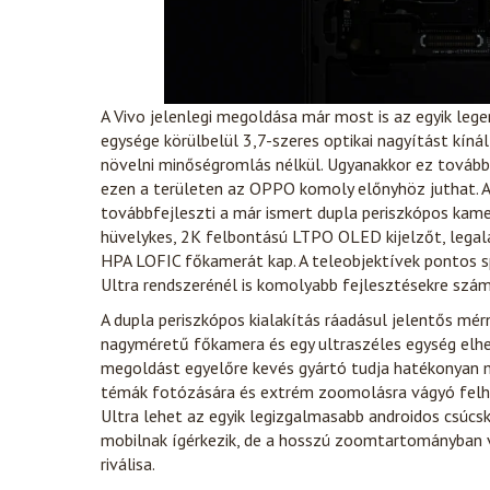
A Vivo jelenlegi megoldása már most is az egyik leg
egysége körülbelül 3,7-szeres optikai nagyítást kín
növelni minőségromlás nélkül. Ugyanakkor ez továbbra
ezen a területen az OPPO komoly előnyhöz juthat. 
továbbfejleszti a már ismert dupla periszkópos kamer
hüvelykes, 2K felbontású LTPO OLED kijelzőt, lega
HPA LOFIC főkamerát kap. A teleobjektívek pontos spe
Ultra rendszerénél is komolyabb fejlesztésekre szá
A dupla periszkópos kialakítás ráadásul jelentős mérn
nagyméretű főkamera és egy ultraszéles egység elhel
megoldást egyelőre kevés gyártó tudja hatékonyan me
témák fotózására és extrém zoomolásra vágyó felh
Ultra lehet az egyik legizgalmasabb androidos csúcs
mobilnak ígérkezik, de a hosszú zoomtartományban 
riválisa.