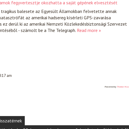
llamok fegyvertesztje okozhatta a saját gépének elvesztését
tragikus balesete az Egyesült Államokban felvetette annak
katasztrófát az amerikai hadsereg kísérleti GPS-zavarása
s ez derül ki az amerikai Nemzeti Közlekedésbiztonsági Szervezet
entéséből - számolt be a The Telegraph.
Read more »
 8:17 am
Powered by
Theme Mas
visszatérnek