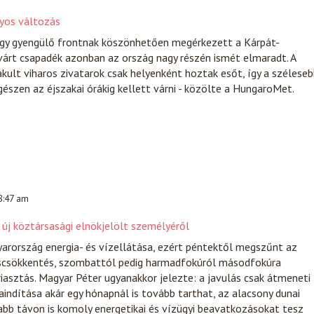
nyos változás
gy gyengülő frontnak köszönhetően megérkezett a Kárpát-
várt csapadék azonban az ország nagy részén ismét elmaradt. A
akult viharos zivatarok csak helyenként hoztak esőt, így a szélese
gészen az éjszakai órákig kellett várni - közölte a HungaroMet.
 8:47 am
 új köztársasági elnökjelölt személyéről
arország energia- és vízellátása, ezért péntektől megszűnt az
scsökkentés, szombattól pedig harmadfokúról másodfokúra
iasztás. Magyar Péter ugyanakkor jelezte: a javulás csak átmeneti
raindítása akár egy hónapnál is tovább tarthat, az alacsony dunai
abb távon is komoly energetikai és vízügyi beavatkozásokat tesz