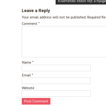
Kísérteties titkot rejt a nyug
Leave a Reply
Your email address will not be published.
Required fi
Comment
*
Name
*
Email
*
Website