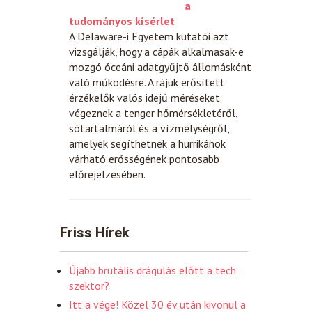
a
tudományos kísérlet
A Delaware-i Egyetem kutatói azt
vizsgálják, hogy a cápák alkalmasak-e
mozgó óceáni adatgyűjtő állomásként
való működésre. A rájuk erősített
érzékelők valós idejű méréseket
végeznek a tenger hőmérsékletéről,
sótartalmáról és a vízmélységről,
amelyek segíthetnek a hurrikánok
várható erősségének pontosabb
előrejelzésében.
Friss Hírek
Újabb brutális drágulás előtt a tech
szektor?
Itt a vége! Közel 30 év után kivonul a