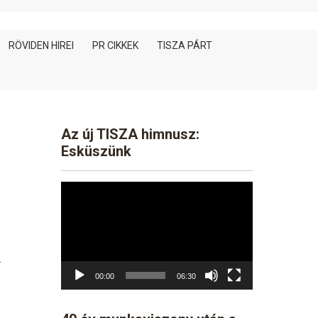
RÖVIDEN HIREI
PR CIKKEK
TISZA PÁRT
Az új TISZA himnusz:
Esküszünk
Video
Player
l
00:00
06:30