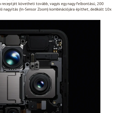
a receptjét követheti tovább, vagyis egy nagy felbontású, 200
i nagyítás (In-Sensor Zoom) kombinációjára építhet, dedikált 10x