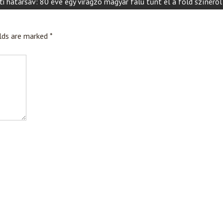
ati határsáv: 80 éve egy virágzó magyar falu tűnt el a föld színéről
elds are marked
*