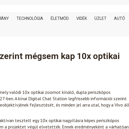
MÁNY
TECHNOLÓGIA
ÉLETMÓD
VIDÉK
ÜZLET
AUTÓ
 szerint mégsem kap 10x optikai
mely valódi 10x optikai zoomot kínáló, dupla periszkópos
-ben. A kínai Digital Chat Station legfrissebb információi szerint
leobjektívjének fejlesztését, és minden jel arra utal, hogy a Vivo ál
 aktívan tesztelt egy 10x optikai nagyításra képes periszkópos
m a projektet végül elvetették. Ennek eredményeként a várhatóan