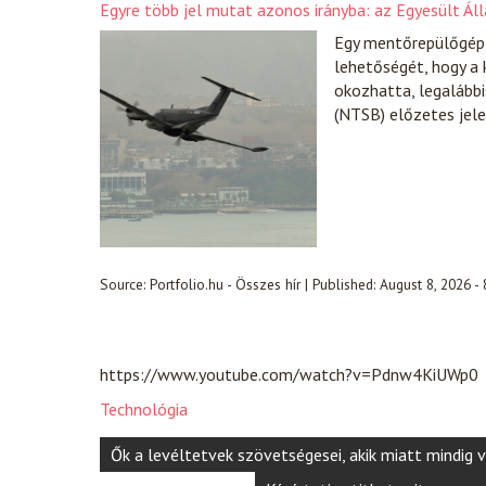
Egyre több jel mutat azonos irányba: az Egyesült Á
Egy mentőrepülőgép 
lehetőségét, hogy a 
okozhatta, legalábbi
(NTSB) előzetes jel
Source:
Portfolio.hu - Összes hír
|
Published:
August 8, 2026 -
https://www.youtube.com/watch?v=Pdnw4KiUWp0
Technológia
Post
Ők a levéltetvek szövetségesei, akik miatt mindig 
navigation