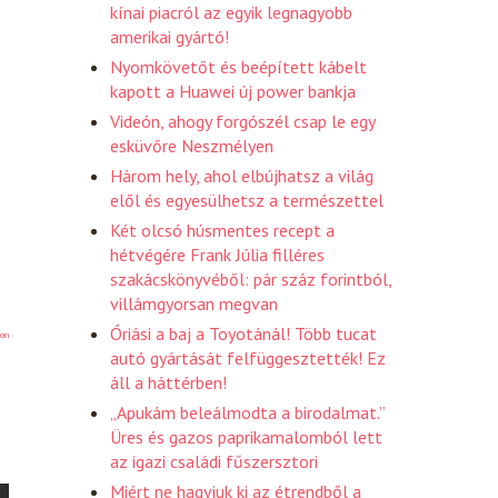
kínai piacról az egyik legnagyobb
amerikai gyártó!
Nyomkövetőt és beépített kábelt
kapott a Huawei új power bankja
Videón, ahogy forgószél csap le egy
esküvőre Neszmélyen
Három hely, ahol elbújhatsz a világ
elől és egyesülhetsz a természettel
Két olcsó húsmentes recept a
hétvégére Frank Júlia filléres
szakácskönyvéből: pár száz forintból,
villámgyorsan megvan
Óriási a baj a Toyotánál! Több tucat
on
autó gyártását felfüggesztették! Ez
áll a háttérben!
„Apukám beleálmodta a birodalmat.”
Üres és gazos paprikamalomból lett
az igazi családi fűszersztori
Miért ne hagyjuk ki az étrendből a