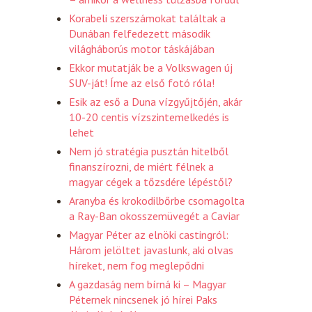
Korabeli szerszámokat találtak a
Dunában felfedezett második
világháborús motor táskájában
Ekkor mutatják be a Volkswagen új
SUV-ját! Íme az első fotó róla!
Esik az eső a Duna vízgyűjtőjén, akár
10-20 centis vízszintemelkedés is
lehet
Nem jó stratégia pusztán hitelből
finanszírozni, de miért félnek a
magyar cégek a tőzsdére lépéstől?
Aranyba és krokodilbőrbe csomagolta
a Ray-Ban okosszemüvegét a Caviar
Magyar Péter az elnöki castingról:
Három jelöltet javaslunk, aki olvas
híreket, nem fog meglepődni
A gazdaság nem bírná ki – Magyar
Péternek nincsenek jó hírei Paks