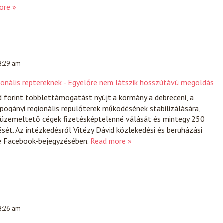
ore »
 8:29 am
ionális reptereknek - Egyelőre nem látszik hosszútávú megoldás
d forint többlettámogatást nyújt a kormány a debreceni, a
-pogányi regionális repülőterek működésének stabilizálására,
üzemeltető cégek fizetésképtelenné válását és mintegy 250
t. Az intézkedésről Vitézy Dávid közlekedési és beruházási
e Facebook-bejegyzésében.
Read more »
 8:26 am