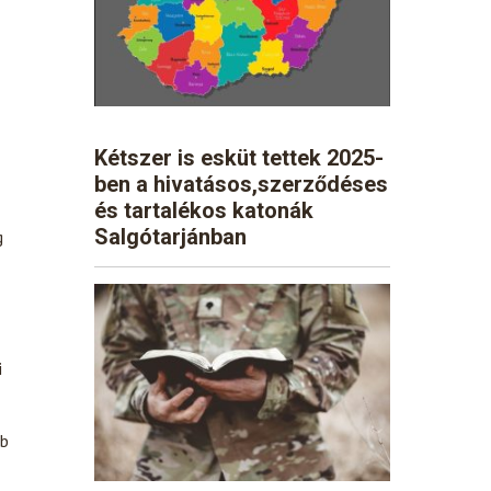
Kétszer is esküt tettek 2025-
ben a hivatásos,szerződéses
és tartalékos katonák
Salgótarjánban
g
i
bb