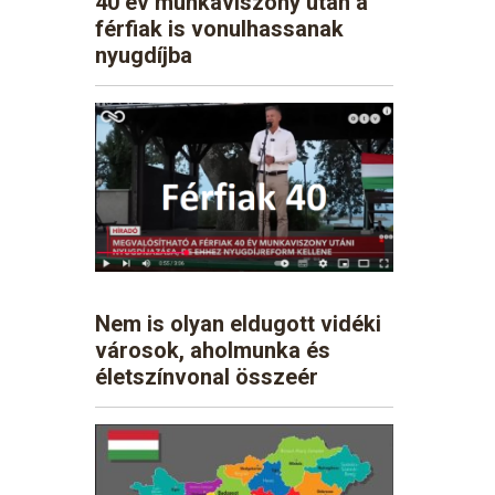
40 év munkaviszony után a
férfiak is vonulhassanak
nyugdíjba
Nem is olyan eldugott vidéki
városok, aholmunka és
életszínvonal összeér