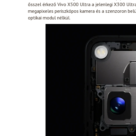
ősszel érkező Vivo X500 Ultra a jelenlegi X300 Ultr
megapixeles periszkópos kamera és a szenzoron belül
optikai modul nélkül.