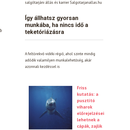
salgótarjáni állás és karrier Salgotarjanallas.hu
Így állhatsz gyorsan
munkába, ha nincs idő a
bb
teketóriázásra
A feltörekvő vidéki régió, ahol szinte mindig
adódik valamilyen munkalehetőség, akár
azonnali kezdéssel is
Friss
kutatás: a
pusztító
viharok
előrejelzései
lehetnek a
cápák, zajlik