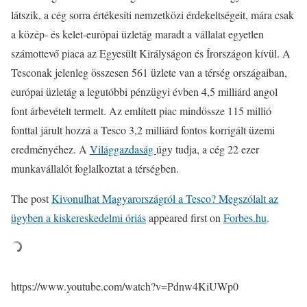
látszik, a cég sorra értékesíti nemzetközi érdekeltségeit, mára csak
a közép- és kelet-európai üzletág maradt a vállalat egyetlen
számottevő piaca az Egyesült Királyságon és Írországon kívül. A
Tesconak jelenleg összesen 561 üzlete van a térség országaiban,
európai üzletág a legutóbbi pénzügyi évben 4,5 milliárd angol
font árbevételt termelt. Az említett piac mindössze 115 millió
fonttal járult hozzá a Tesco 3,2 milliárd fontos korrigált üzemi
eredményéhez. A
Világgazdaság
úgy tudja, a cég 22 ezer
munkavállalót foglalkoztat a térségben.
The post
Kivonulhat Magyarországról a Tesco? Megszólalt az
ügyben a kiskereskedelmi óriás
appeared first on
Forbes.hu
.
https://www.youtube.com/watch?v=Pdnw4KiUWp0