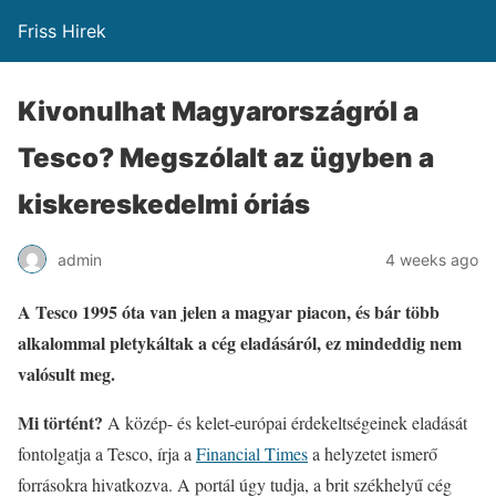
Friss Hirek
Kivonulhat Magyarországról a
Tesco? Megszólalt az ügyben a
kiskereskedelmi óriás
admin
4 weeks ago
A Tesco 1995 óta van jelen a magyar piacon, és bár több
alkalommal pletykáltak a cég eladásáról, ez mindeddig nem
valósult meg.
Mi történt?
A közép- és kelet-európai érdekeltségeinek eladását
fontolgatja a Tesco, írja a
Financial Times
a helyzetet ismerő
forrásokra hivatkozva. A portál úgy tudja, a brit székhelyű cég