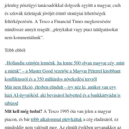
jelenleg pénzügyi tanácsadókkal dolgozik együtt a magyar, cseh
és szlovák üzletágak jövőjét érintő stratégiai lehetőségek
feltérképezésén. A Tesco a Financial Times megkeresésére
mindössze annyit reagált: „pletykákat vagy piaci találgatásokat
nem kommentálunk”.
Több ebből
„Hollandia szintjén lennénk, ha lenne 500 olyan magyar cég, mint
a miénk” – a Master Good vezetője a Magyar Péterrel kirobbant
konfliktusról és a 350 milliárdos növekedési tervről
Már nem fikció, élesben elindult – így néz ki, amikor van egy
házi AI-ügynököd, aki bevásárol helyetted és a bankkártyádat is
rábízod
Mit kell még tudni?
A Tesco 1995 óta van jelen a magyar
piacon, és bár
több alkalommal pletykáltak
a cég eladásáról, ez
mindeddig nem valósult meg. Az elmúlt években ugyanakkor az