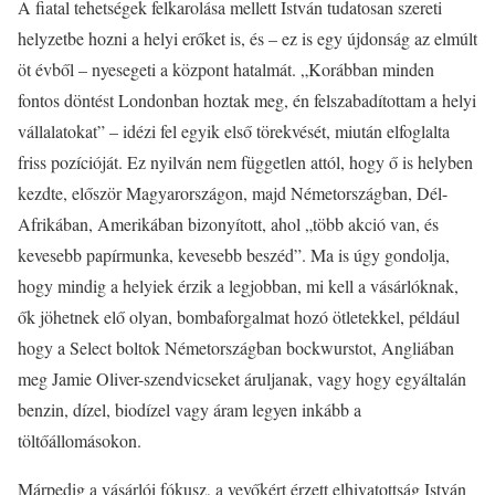
A fiatal tehetségek felkarolása mellett István tudatosan szereti
helyzetbe hozni a helyi erőket is, és – ez is egy újdonság az elmúlt
öt évből – nyesegeti a központ hatalmát. „Korábban minden
fontos döntést Londonban hoztak meg, én felszabadítottam a helyi
vállalatokat” – idézi fel egyik első törekvését, miután elfoglalta
friss pozícióját. Ez nyilván nem független attól, hogy ő is helyben
kezdte, először Magyarországon, majd Németországban, Dél-
Afrikában, Amerikában bizonyított, ahol „több akció van, és
kevesebb papírmunka, kevesebb beszéd”. Ma is úgy gondolja,
hogy mindig a helyiek érzik a legjobban, mi kell a vásárlóknak,
ők jöhetnek elő olyan, bombaforgalmat hozó ötletekkel, például
hogy a Select boltok Németországban bockwurstot, Angliában
meg Jamie Oliver-szendvicseket áruljanak, vagy hogy egyáltalán
benzin, dízel, biodízel vagy áram legyen inkább a
töltőállomásokon.
Márpedig a vásárlói fókusz, a vevőkért érzett elhivatottság István