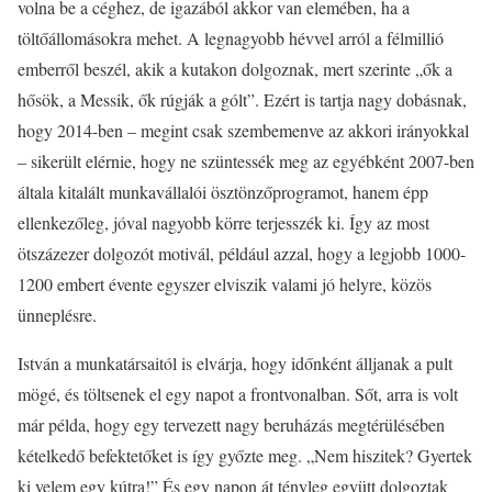
volna be a céghez, de igazából akkor van elemében, ha a
töltőállomásokra mehet. A legnagyobb hévvel arról a félmillió
emberről beszél, akik a kutakon dolgoznak, mert szerinte „ők a
hősök, a Messik, ők rúgják a gólt”. Ezért is tartja nagy dobásnak,
hogy 2014-ben – megint csak szembemenve az akkori irányokkal
– sikerült elérnie, hogy ne szüntessék meg az egyébként 2007-ben
általa kitalált munkavállalói ösztönzőprogramot, hanem épp
ellenkezőleg, jóval nagyobb körre terjesszék ki. Így az most
ötszázezer dolgozót motivál, például azzal, hogy a legjobb 1000-
1200 embert évente egyszer elviszik valami jó helyre, közös
ünneplésre.
István a munkatársaitól is elvárja, hogy időnként álljanak a pult
mögé, és töltsenek el egy napot a frontvonalban. Sőt, arra is volt
már példa, hogy egy tervezett nagy beruházás megtérülésében
kételkedő befektetőket is így győzte meg. „Nem hiszitek? Gyertek
ki velem egy kútra!” És egy napon át tényleg együtt dolgoztak