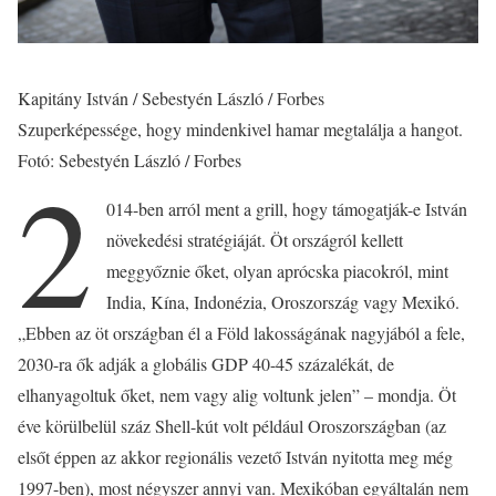
Kapitány István / Sebestyén László / Forbes
Szuperképessége, hogy mindenkivel hamar megtalálja a hangot.
Fotó: Sebestyén László / Forbes
2
014-ben arról ment a grill, hogy támogatják-e István
növekedési stratégiáját. Öt országról kellett
meggyőznie őket, olyan aprócska piacokról, mint
India, Kína, Indonézia, Oroszország vagy Mexikó.
„Ebben az öt országban él a Föld lakosságának nagyjából a fele,
2030-ra ők adják a globális GDP 40-45 százalékát, de
elhanyagoltuk őket, nem vagy alig voltunk jelen” – mondja. Öt
éve körülbelül száz Shell-kút volt például Oroszországban (az
elsőt éppen az akkor regionális vezető István nyitotta meg még
1997-ben), most négyszer annyi van. Mexikóban egyáltalán nem