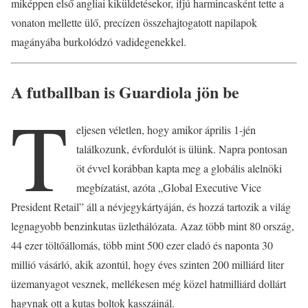
miképpen első angliai kiküldetésekor, ifjú harmincasként tette a
vonaton mellette ülő, precízen összehajtogatott napilapok
magányába burkolódzó vadidegenekkel.
A futballban is Guardiola jön be
T
eljesen véletlen, hogy amikor április 1-jén
találkozunk, évfordulót is ülünk. Napra pontosan
öt évvel korábban kapta meg a globális alelnöki
megbízatást, azóta „Global Executive Vice
President Retail” áll a névjegykártyáján, és hozzá tartozik a világ
legnagyobb benzinkutas üzlethálózata. Azaz több mint 80 ország,
44 ezer töltőállomás, több mint 500 ezer eladó és naponta 30
millió vásárló, akik azontúl, hogy éves szinten 200 milliárd liter
üzemanyagot vesznek, mellékesen még közel hatmilliárd dollárt
hagynak ott a kutas boltok kasszáinál.