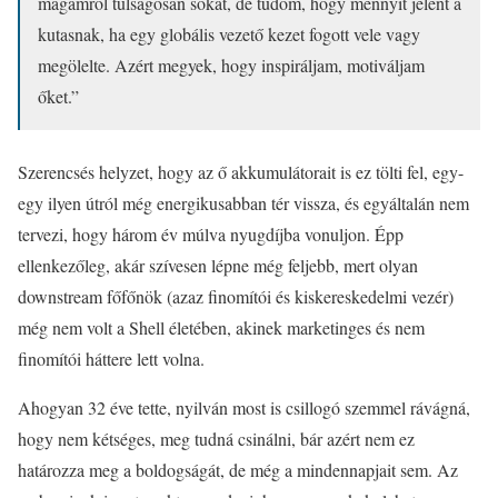
magamról túlságosan sokat, de tudom, hogy mennyit jelent a
kutasnak, ha egy globális vezető kezet fogott vele vagy
megölelte. Azért megyek, hogy inspiráljam, motiváljam
őket.”
Szerencsés helyzet, hogy az ő akkumulátorait is ez tölti fel, egy-
egy ilyen útról még energikusabban tér vissza, és egyáltalán nem
tervezi, hogy három év múlva nyugdíjba vonuljon. Épp
ellenkezőleg, akár szívesen lépne még feljebb, mert olyan
downstream főfőnök (azaz finomítói és kiskereskedelmi vezér)
még nem volt a Shell életében, akinek marketinges és nem
finomítói háttere lett volna.
Ahogyan 32 éve tette, nyilván most is csillogó szemmel rávágná,
hogy nem kétséges, meg tudná csinálni, bár azért nem ez
határozza meg a boldogságát, de még a mindennapjait sem. Az