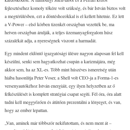
fejlesztéséhez komoly tőkére volt szükség, és bár István biztos volt
a megtérülésben, ezt a döntéshozókkal is el kellett hitetnie. Ez lett
a V-Power – első körben tizenkét országban vezették be, ma
hetven országban árulják, a teljes üzemanyagforgalom húsz
százalékát adja, a nyereségnek viszont a harmadát.
Egy mindent eldöntő igazgatósági ülésre nagyon alaposan fel kell
készülni, senki sem hagyatkozhat csupán a karizmájára, még
akkor sem, ha az XL-es. Több mint húszéves ismeretség után
hiába hasonlítja Peter Voser, a Shell volt CEO-ja a Forma-1-es
versenyautókéhoz István energiáit, egy ilyen helyzetben az ő
felkészülését is komplett stratégiai csapat segíti. Fél óra, óra alatt
tudni kell meggyőzően és átütően prezentálni a lényeget, és van,
hogy az ember lepattan.
„Van, aminek már többször nekifutottam, és nem ment át –