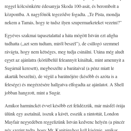
reggel kölcsönkérte édesanyja Skoda 100-asát, és berombolt a
központba. A nagyfőnök tegeződve fogadta. „Te Pista, mondja
nekem a Tamás, hogy te tudsz ilyen szupermarketeket vezetni?”
Egyéves szakmai tapasztalattal a háta mögött István ezt aligha
tudhatta („azt sem tudtam, miről beszél”), de csillogó szemmel
rávágta, hogy nem kétséges, meg tudja csinálni. Utána még aludt
egyet az ajánlatra (körülbelül feleannyit kínáltak, mint amennyit a
Sugárnál keresett), megbeszélte a barátaival (a pénz miatt le
akarták beszélni), de végül a barátnőjére (később és azóta is a
felesége) és megérzésére hallgatva elfogadta az ajánlatot. A Shell
jobban hangzott, mint a Sugár.
Amikor harminckét évvel később ezt felidézzük, már másfél órája
ülünk egy asztalnál, isszuk a kávét, esszük a rántottát, London
Mayfair negyedében reggelizünk István kedvenc helyén (a pincér
név szerint tudta, hogy Mr. Kapitányhoz kell kísérnie, amikor