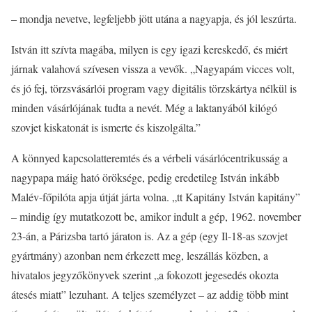
– mondja nevetve, legfeljebb jött utána a nagyapja, és jól leszúrta.
István itt szívta magába, milyen is egy igazi kereskedő, és miért
járnak valahová szívesen vissza a vevők. „Nagyapám vicces volt,
és jó fej, törzsvásárlói program vagy digitális törzskártya nélkül is
minden vásárlójának tudta a nevét. Még a laktanyából kilógó
szovjet kiskatonát is ismerte és kiszolgálta.”
A könnyed kapcsolatteremtés és a vérbeli vásárlócentrikusság a
nagypapa máig ható öröksége, pedig eredetileg István inkább
Malév-főpilóta apja útját járta volna. „tt Kapitány István kapitány”
– mindig így mutatkozott be, amikor indult a gép, 1962. november
23-án, a Párizsba tartó járaton is. Az a gép (egy Il-18-as szovjet
gyártmány) azonban nem érkezett meg, leszállás közben, a
hivatalos jegyzőkönyvek szerint „a fokozott jegesedés okozta
átesés miatt” lezuhant. A teljes személyzet – az addig több mint