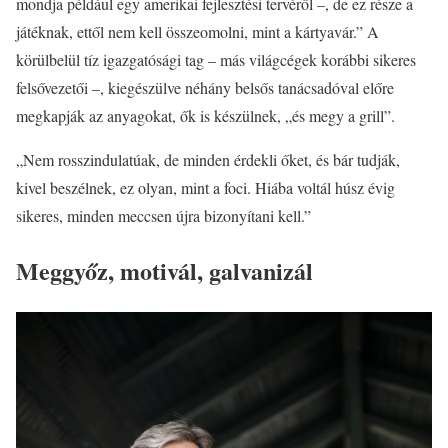
mondja például egy amerikai fejlesztési tervéről –, de ez része a
játéknak, ettől nem kell összeomolni, mint a kártyavár.” A
körülbelül tíz igazgatósági tag – más világcégek korábbi sikeres
felsővezetői –, kiegészülve néhány belsős tanácsadóval előre
megkapják az anyagokat, ők is készülnek, „és megy a grill”.
„Nem rosszindulatúak, de minden érdekli őket, és bár tudják,
kivel beszélnek, ez olyan, mint a foci. Hiába voltál húsz évig
sikeres, minden meccsen újra bizonyítani kell.”
Meggyőz, motivál, galvanizál