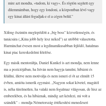
mire azt mondta, »tudom, ki vagy«. És rögtön segített egy
dilemmámban, hogy egy londoni, a központban lévő vagy
egy kínai állást fogadjak-e el a cégen belül.”
Xifeng őszintén meglepődött a „big boss” közvetlenségén, és
tanácsára („Kína jobb hely lesz neked”) az utóbbit választotta.
Harminchat évesen most a legdinamikusabban fejlődő, hatalmas
kínai piac kereskedelmi felelőse.
Egy másik mentoráltja, Daniel Kunkel is azt mondja, nem lenne
ma a pozíciójában, ha István nem hagyja tanulni, hibázni és
felállni, illetve nem motiválja és nem ismeri el őt az elmúlt 15
évben, amióta ismerik egymást. „Nagyon sokat követel, magától
is, néha türelmetlen, ha valaki nem fogalmaz világosan, de hisz az
emberekben, és ha hibáznak, mindig azt kérdezi, mi volt a
szándék” – mondja Németország értékesítési menedzseri