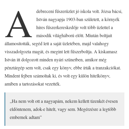
A
debreceni fűszerüzlet jó iskola volt. Józsa bácsi,
István nagyapja 1903-ban született, a környék
híres fűszerkereskedője volt több üzlettel a
második világháború előtt. Miután boltjait
államosították, segéd lett a saját üzletében, majd valahogy
visszadolgozta magát, és megint lett fűszerboltja. A kiskamasz
István itt dolgozott minden nyári szünetben, amikor még
pénztárgép sem volt, csak egy könyv, ebbe írták a tranzakciókat.
Mindent fejben számoltak ki, és volt egy külön hitelkönyv,
amiben a tartozásokat vezették.
„Ha nem volt ott a nagyapám, nekem kellett tizenkét évesen
eldöntenem, adok-e hitelt, vagy sem. Megérzésre a legtöbb
embernek adtam”