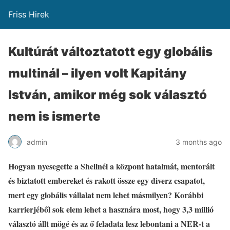
Friss Hirek
Kultúrát változtatott egy globális
multinál – ilyen volt Kapitány
István, amikor még sok választó
nem is ismerte
admin
3 months ago
Hogyan nyesegette a Shellnél a központ hatalmát, mentorált
és biztatott embereket és rakott össze egy diverz csapatot,
mert egy globális vállalat nem lehet másmilyen? Korábbi
karrierjéből sok elem lehet a hasznára most, hogy 3,3 millió
választó állt mögé és az ő feladata lesz lebontani a NER-t a