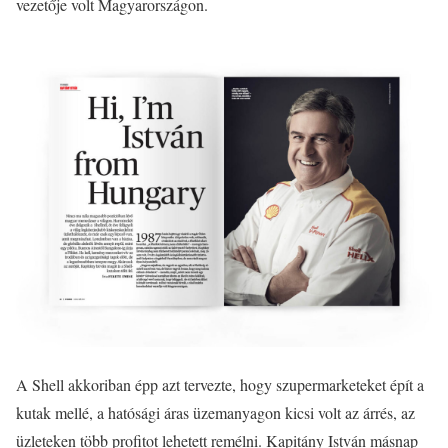
vezetője volt Magyarországon.
A Shell akkoriban épp azt tervezte, hogy szupermarketeket épít a
kutak mellé, a hatósági áras üzemanyagon kicsi volt az árrés, az
üzleteken több profitot lehetett remélni. Kapitány István másnap