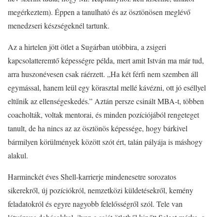
megérkeztem). Éppen a tanulható és az ösztönösen meglévő
menedzseri készségeknél tartunk.
Az a hirtelen jött ötlet a Sugárban utóbbira, a zsigeri
kapcsolatteremtő képességre példa, mert amit István ma már tud,
arra huszonévesen csak ráérzett. „Ha két férfi nem szemben áll
egymással, hanem leül egy körasztal mellé kávézni, ott jó eséllyel
eltűnik az ellenségeskedés.” Aztán persze csinált MBA-t, többen
coacholták, voltak mentorai, és minden pozíciójából rengeteget
tanult, de ha nincs az az ösztönös képessége, hogy bárkivel
bármilyen körülmények között szót ért, talán pályája is máshogy
alakul.
Harminckét éves Shell-karrierje mindenesetre sorozatos
sikerekről, új pozíciókról, nemzetközi küldetésekről, kemény
feladatokról és egyre nagyobb felelősségről szól. Tele van