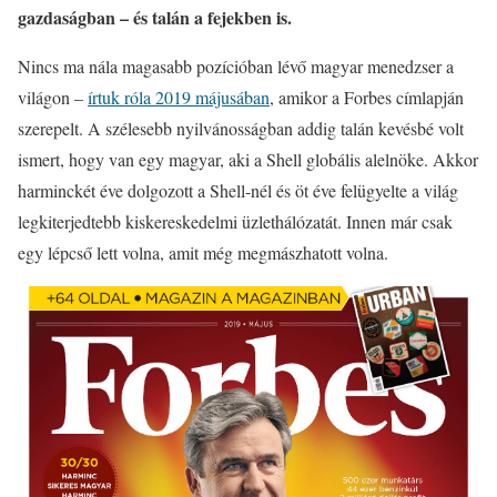
gazdaságban – és talán a fejekben is.
Nincs ma nála magasabb pozícióban lévő magyar menedzser a
világon –
írtuk róla 2019 májusában
, amikor a Forbes címlapján
szerepelt. A szélesebb nyilvánosságban addig talán kevésbé volt
ismert, hogy van egy magyar, aki a Shell globális alelnöke. Akkor
harminckét éve dolgozott a Shell-nél és öt éve felügyelte a világ
legkiterjedtebb kiskereskedelmi üzlethálózatát. Innen már csak
egy lépcső lett volna, amit még megmászhatott volna.