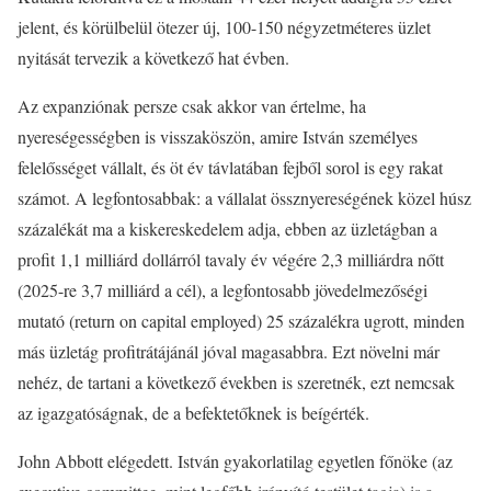
jelent, és körülbelül ötezer új, 100-150 négyzetméteres üzlet
nyitását tervezik a következő hat évben.
Az expanziónak persze csak akkor van értelme, ha
nyereségességben is visszaköszön, amire István személyes
felelősséget vállalt, és öt év távlatában fejből sorol is egy rakat
számot. A legfontosabbak: a vállalat össznyereségének közel húsz
százalékát ma a kiskereskedelem adja, ebben az üzletágban a
profit 1,1 milliárd dollárról tavaly év végére 2,3 milliárdra nőtt
(2025-re 3,7 milliárd a cél), a legfontosabb jövedelmezőségi
mutató (return on capital employed) 25 százalékra ugrott, minden
más üzletág profitrátájánál jóval magasabbra. Ezt növelni már
nehéz, de tartani a következő években is szeretnék, ezt nemcsak
az igazgatóságnak, de a befektetőknek is beígérték.
John Abbott elégedett. István gyakorlatilag egyetlen főnöke (az