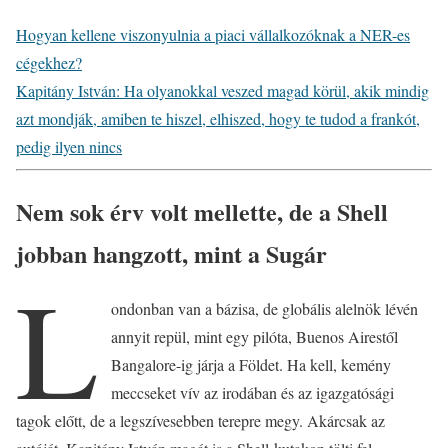
Hogyan kellene viszonyulnia a piaci vállalkozóknak a NER-es
cégekhez?
Kapitány István: Ha olyanokkal veszed magad körül, akik mindig
azt mondják, amiben te hiszel, elhiszed, hogy te tudod a frankót,
pedig ilyen nincs
Nem sok érv volt mellette, de a Shell
jobban hangzott, mint a Sugár
L
ondonban van a bázisa, de globális alelnök lévén
annyit repül, mint egy pilóta, Buenos Airestől
Bangalore-ig járja a Földet. Ha kell, kemény
meccseket vív az irodában és az igazgatósági
tagok előtt, de a legszívesebben terepre megy. Akárcsak az