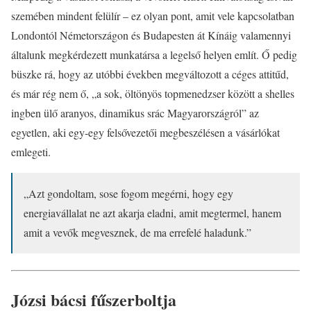
szemében mindent felülír – ez olyan pont, amit vele kapcsolatban
Londontól Németországon és Budapesten át Kínáig valamennyi
általunk megkérdezett munkatársa a legelső helyen említ. Ő pedig
büszke rá, hogy az utóbbi években megváltozott a céges attitűd,
és már rég nem ő, „a sok, öltönyös topmenedzser között a shelles
ingben ülő aranyos, dinamikus srác Magyarországról” az
egyetlen, aki egy-egy felsővezetői megbeszélésen a vásárlókat
emlegeti.
„Azt gondoltam, sose fogom megérni, hogy egy
energiavállalat ne azt akarja eladni, amit megtermel, hanem
amit a vevők megvesznek, de ma errefelé haladunk.”
Józsi bácsi fűszerboltja