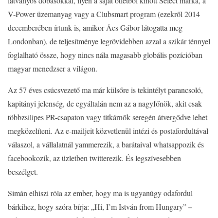
látványos dobásokkal, ilyen a saját ötletből kinőtt Select márka, a
V-Power üzemanyag vagy a Clubsmart program (ezekről 2014
decemberében írtunk is, amikor Ács Gábor látogatta meg
Londonban), de teljesítménye legrövidebben azzal a szikár ténnyel
foglalható össze, hogy nincs nála magasabb globális pozícióban
magyar menedzser a világon.
Az 57 éves csúcsvezető ma már külsőre is tekintélyt parancsoló,
kapitányi jelenség, de egyáltalán nem az a nagyfőnök, akit csak
többzsilipes PR-csapaton vagy titkárnők seregén átvergődve lehet
megközelíteni. Az e-mailjeit közvetlenül intézi és postafordultával
válaszol, a vállalatnál yammerezik, a barátaival whatsappozik és
facebookozik, az üzletben twitterezik. És legszívesebben
beszélget.
Simán elhiszi róla az ember, hogy ma is ugyanúgy odafordul
–
bárkihez, hogy szóra bírja: „Hi, I’m István from Hungary”