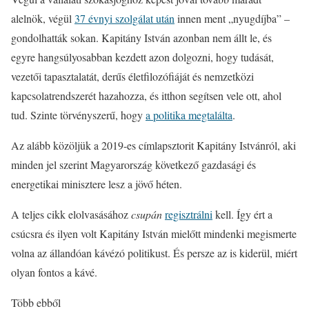
alelnök, végül
37 évnyi szolgálat után
innen ment „nyugdíjba” –
gondolhatták sokan. Kapitány István azonban nem állt le, és
egyre hangsúlyosabban kezdett azon dolgozni, hogy tudását,
vezetői tapasztalatát, derűs életfilozófiáját és nemzetközi
kapcsolatrendszerét hazahozza, és itthon segítsen vele ott, ahol
tud. Szinte törvényszerű, hogy
a politika megtalálta
.
Az alább közöljük a 2019-es címlapsztorit Kapitány Istvánról, aki
minden jel szerint Magyarország következő gazdasági és
energetikai minisztere lesz a jövő héten.
A teljes cikk elolvasásához
csupán
regisztrálni
kell. Így ért a
csúcsra és ilyen volt Kapitány István mielőtt mindenki megismerte
volna az állandóan kávézó politikust. És persze az is kiderül, miért
olyan fontos a kávé.
Több ebből