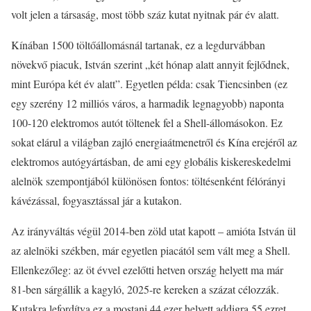
volt jelen a társaság, most több száz kutat nyitnak pár év alatt.
Kínában 1500 töltőállomásnál tartanak, ez a legdurvábban
növekvő piacuk, István szerint „két hónap alatt annyit fejlődnek,
mint Európa két év alatt”. Egyetlen példa: csak Tiencsinben (ez
egy szerény 12 milliós város, a harmadik legnagyobb) naponta
100-120 elektromos autót töltenek fel a Shell-állomásokon. Ez
sokat elárul a világban zajló energiaátmenetről és Kína erejéről az
elektromos autógyártásban, de ami egy globális kiskereskedelmi
alelnök szempontjából különösen fontos: töltésenként félórányi
kávézással, fogyasztással jár a kutakon.
Az irányváltás végül 2014-ben zöld utat kapott – amióta István ül
az alelnöki székben, már egyetlen piacától sem vált meg a Shell.
Ellenkezőleg: az öt évvel ezelőtti hetven ország helyett ma már
81-ben sárgállik a kagyló, 2025-re kereken a százat célozzák.
Kutakra lefordítva ez a mostani 44 ezer helyett addigra 55 ezret