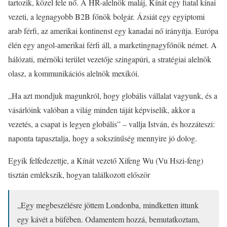
tartozik, közel fele nő. A HR-alelnök maláj, Kínát egy fiatal kínai
vezeti, a legnagyobb B2B főnök bolgár. Ázsiát egy egyiptomi
arab férfi, az amerikai kontinenst egy kanadai nő irányítja. Európa
élén egy angol-amerikai férfi áll, a marketingnagyfőnök német. A
hálózati, mérnöki terület vezetője szingapúri, a stratégiai alelnök
olasz, a kommunikációs alelnök mexikói.
„Ha azt mondjuk magunkról, hogy globális vállalat vagyunk, és a
vásárlóink valóban a világ minden táját képviselik, akkor a
vezetés, a csapat is legyen globális” – vallja István, és hozzáteszi:
naponta tapasztalja, hogy a sokszínűség mennyire jó dolog.
Egyik felfedezettje, a Kínát vezető Xifeng Wu (Vu Hszi-feng)
tisztán emlékszik, hogyan találkozott először
„Egy megbeszélésre jöttem Londonba, mindketten ittunk
egy kávét a büfében. Odamentem hozzá, bemutatkoztam,