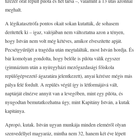
tízezer órát repült pilóta és hét társa –, valamint a 13 utas azonnal
meghalt.
A légikatasztrófa pontos okait sokan kutatták, de sohasem
derítették ki – igaz, valójában nem változtatna azon a tényen,
hogy István nem volt még kétéves, amikor elveszítette apját.
Pecsétgyűrűjét a tragédia után megtalálták, most István hordja. És
bár komolyan gondolta, hogy belőle is pilóta válik egyszer
(gimnázium után a nyíregyházi mezőgazdasági főiskola
repülőgépvezető ágazatára jelentkezett), anyai kérésre mégis más
pálya felé fordult. A repülés végül így is létformájává vált,
naptárját elnézve annyit van a levegőben, mint egy pilóta, és
nyugodtan bemutatkozhatna úgy, mint Kapitány István, a kutak
kapitánya.
Apropó, kutak. István ugyan munkája minden eleméről olyan
szenvedéllyel magyaráz, mintha nem 32, hanem két éve lépett