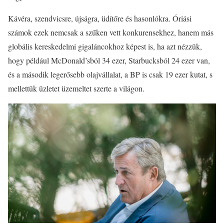
Kávéra, szendvicsre, újságra, üdítőre és hasonlókra. Óriási
számok ezek nemcsak a szűken vett konkurensekhez, hanem más
globális kereskedelmi gigaláncokhoz képest is, ha azt nézzük,
hogy például McDonald’sból 34 ezer, Starbucksból 24 ezer van,
és a második legerősebb olajvállalat, a BP is csak 19 ezer kutat, s
mellettük üzletet üzemeltet szerte a világon.