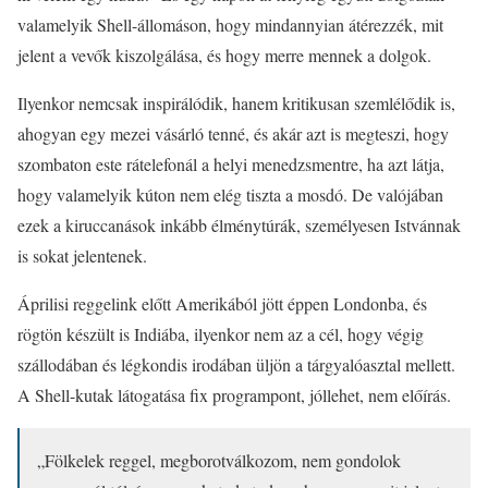
valamelyik Shell-állomáson, hogy mindannyian átérezzék, mit
jelent a vevők kiszolgálása, és hogy merre mennek a dolgok.
Ilyenkor nemcsak inspirálódik, hanem kritikusan szemlélődik is,
ahogyan egy mezei vásárló tenné, és akár azt is megteszi, hogy
szombaton este rátelefonál a helyi menedzsmentre, ha azt látja,
hogy valamelyik kúton nem elég tiszta a mosdó. De valójában
ezek a kiruccanások inkább élménytúrák, személyesen Istvánnak
is sokat jelentenek.
Áprilisi reggelink előtt Amerikából jött éppen Londonba, és
rögtön készült is Indiába, ilyenkor nem az a cél, hogy végig
szállodában és légkondis irodában üljön a tárgyalóasztal mellett.
A Shell-kutak látogatása fix programpont, jóllehet, nem előírás.
„Fölkelek reggel, megborotválkozom, nem gondolok