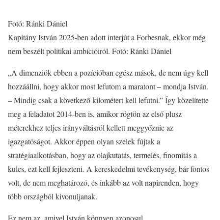
Fotó: Ránki Dániel
Kapitány István 2025-ben adott interjút a Forbesnak, ekkor még
nem beszélt politikai ambícióiról. Fotó: Ránki Dániel
„A dimenziók ebben a pozícióban egész mások, de nem úgy kell
hozzáállni, hogy akkor most lefutom a maratont – mondja István.
– Mindig csak a következő kilométert kell lefutni.” Így közelítette
meg a feladatot 2014-ben is, amikor rögtön az első plusz
méterekhez teljes irányváltásról kellett meggyőznie az
igazgatóságot. Akkor éppen olyan szelek fújtak a
stratégiaalkotásban, hogy az olajkutatás, termelés, finomítás a
kulcs, ezt kell fejleszteni. A kereskedelmi tevékenység, bár fontos
volt, de nem meghatározó, és inkább az volt napirenden, hogy
több országból kivonuljanak.
Ez nem az, amivel István könnyen azonosul.