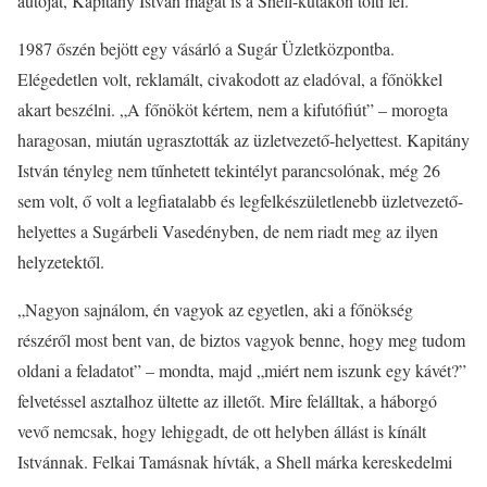
autóját, Kapitány István magát is a Shell-kutakon tölti fel.
1987 őszén bejött egy vásárló a Sugár Üzletközpontba.
Elégedetlen volt, reklamált, civakodott az eladóval, a főnökkel
akart beszélni. „A főnököt kértem, nem a kifutófiút” – morogta
haragosan, miután ugrasztották az üzletvezető-helyettest. Kapitány
István tényleg nem tűnhetett tekintélyt parancsolónak, még 26
sem volt, ő volt a legfiatalabb és legfelkészületlenebb üzletvezető-
helyettes a Sugárbeli Vasedényben, de nem riadt meg az ilyen
helyzetektől.
„Nagyon sajnálom, én vagyok az egyetlen, aki a főnökség
részéről most bent van, de biztos vagyok benne, hogy meg tudom
oldani a feladatot” – mondta, majd „miért nem iszunk egy kávét?”
felvetéssel asztalhoz ültette az illetőt. Mire felálltak, a háborgó
vevő nemcsak, hogy lehiggadt, de ott helyben állást is kínált
Istvánnak. Felkai Tamásnak hívták, a Shell márka kereskedelmi