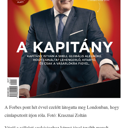
A Forbes pont hét évvel ezelőtt látogatta meg Londonban, hogy
címlapsztorit írjon róla. Fotó: Krasznai Zoltán
Végül a vállalati szokásjoghoz képest jóval tovább maradt