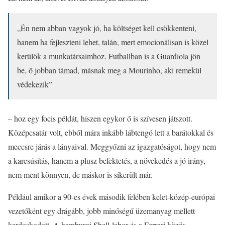
„Én nem abban vagyok jó, ha költséget kell csökkenteni,
hanem ha fejleszteni lehet, talán, mert emocionálisan is közel
kerülök a munkatársaimhoz. Futballban is a Guardiola jön
be, ő jobban támad, másnak meg a Mourinho, aki remekül
védekezik”
– hoz egy focis példát, hiszen egykor ő is szívesen játszott.
Középcsatár volt, ebből mára inkább lábtengó lett a barátokkal és
meccsre járás a lányaival. Meggyőzni az igazgatóságot, hogy nem
a karcsúsítás, hanem a plusz befektetés, a növekedés a jó irány,
nem ment könnyen, de máskor is sikerült már.
Például amikor a 90-es évek második felében kelet-közép-európai
vezetőként egy drágább, jobb minőségű üzemanyag mellett
kardoskodott. A hamburgi Shell-labor és a Ferrari közös