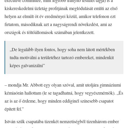
executive committee, mint legfőbb irányító testület tagja) is a
kiskereskedelmi üzletág profitjának meglódulását említi az első
helyen az elmúlt öt év eredményei közül, amikor telefonon ezt
firtatom, másodiknak azt a nagyságrendi növekedést, ami az
országok és töltőállomások számában jelentkezett.
„De legalább ilyen fontos, hogy soha nem látott mértékben
tudta motiválni a területéhez tartozó embereket, mindenkit
képes galvanizálni”
– mondja Mr. Abbott egy olyan szóval, amit utoljára gimnáziumi
kémiaórán hallottam (le se tagadhatná, hogy vegyészmérnök). „És
az is az ő érdeme, hogy minden eddiginél színesebb csapatot
épített fel.”
István szűk csapatába tizenkét nemzetiségből tizenhárom ember