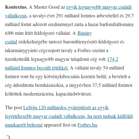
Kontextus.
A Master Good az
egyik legnagyobb magyar családi
vállalkozás
, a tavalyi évet 291 milliárd forintos árbevétellel és 29,7
milliárd forint adózott eredménnyel zárta a hazai barfomfiállomány
több mint felét feldolgozó vállalat. A
Bárány
család
érdekeltségébe tartozó baromfitenyésztő-feldolgozó és
takarmánygyártó cégcsoport tavaly a Forbes szerint a
tizenkettedik legnagyobb magyar tulajdonú cég volt
174,2
milliárd forintos becsült értékkel.
A vállalat tavaly 54 milliárd
forintot vont be egy kötvénykibocsátás keretén belül, a bevételt a
cég átfordította beruházásokra, a tárgyévben 37,5 milliárd forintot
költöttek modernizációra, kapacitásbővítésre.
The post
Lefújja 120 milliárdos gyárépítését az egyik
legértékesebb magyar családi vállalkozás, ha nem tudnak külföldi
munkaerőt behozni
appeared first on
Forbes.hu
.