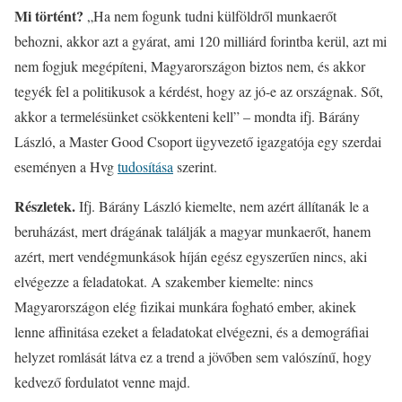
Mi történt?
„Ha nem fogunk tudni külföldről munkaerőt
behozni, akkor azt a gyárat, ami 120 milliárd forintba kerül, azt mi
nem fogjuk megépíteni, Magyarországon biztos nem, és akkor
tegyék fel a politikusok a kérdést, hogy az jó-e az országnak. Sőt,
akkor a termelésünket csökkenteni kell” – mondta ifj. Bárány
László, a Master Good Csoport ügyvezető igazgatója egy szerdai
eseményen a Hvg
tudosítása
szerint.
Részletek.
Ifj. Bárány László kiemelte, nem azért állítanák le a
beruházást, mert drágának találják a magyar munkaerőt, hanem
azért, mert vendégmunkások híján egész egyszerűen nincs, aki
elvégezze a feladatokat. A szakember kiemelte: nincs
Magyarországon elég fizikai munkára fogható ember, akinek
lenne affinitása ezeket a feladatokat elvégezni, és a demográfiai
helyzet romlását látva ez a trend a jövőben sem valószínű, hogy
kedvező fordulatot venne majd.