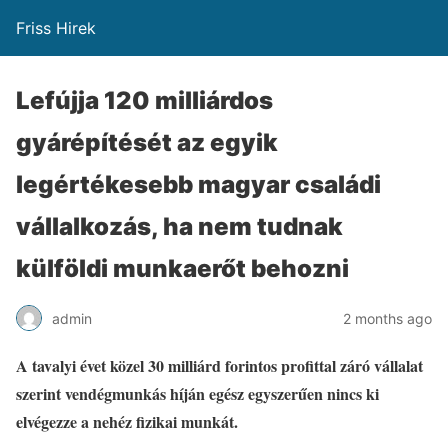
Friss Hirek
Lefújja 120 milliárdos
gyárépítését az egyik
legértékesebb magyar családi
vállalkozás, ha nem tudnak
külföldi munkaerőt behozni
admin
2 months ago
A tavalyi évet közel 30 milliárd forintos profittal záró vállalat
szerint vendégmunkás híján egész egyszerűen nincs ki
elvégezze a nehéz fizikai munkát.