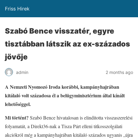
Friss Hirek
Szabó Bence visszatér, egyre
tisztábban látszik az ex-százados
jövője
admin
2 months ago
A Nemzeti Nyomozó Iroda korábbi, kampányhajrában
kitálaló volt századosa él a belügyminisztérium által kínált
lehetőséggel.
Mi történt?
Szabó Bence hivatalosan is elindította visszaszerelési
folyamatát, a Direkt36-nak a Tisza Párt elleni titkosszolgálati
akciókról még a kampányhajrában kitálaló százados ugyanis „újra