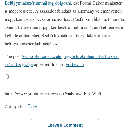
Belügyminisztériumnál fog dolgozni
, ezt Pósfai Gábor miniszter
is megerősítette. A százados feladata az állomány véleményének
megjelenítése és becsatornázása lesz. Pósfai korábban azt mondta,
„vannak még munkajogi kérdések a múlt miatt”, amiket rendezni
kell, de amint lehet, Szabó hivatalosan is csatlakozni fog a
belügyminiszter kabinetjéhez.
The post
Szabó Bence visszatér, egyre tisztábban látszik az ex-
százados jövője
appeared first on
Forbes.hu
.
https://www.youtube.com/watch?v=Pdnw4KiUWp0
Categories:
Üzlet
Leave a Comment