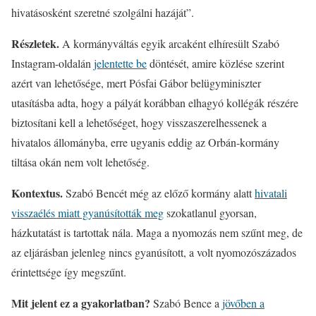
hivatásosként szeretné szolgálni hazáját”.
Részletek.
A kormányváltás egyik arcaként elhíresült Szabó
Instagram-oldalán
jelentette be
döntését, amire közlése szerint
azért van lehetősége, mert Pósfai Gábor belügyminiszter
utasításba adta, hogy a pályát korábban elhagyó kollégák részére
biztosítani kell a lehetőséget, hogy visszaszerelhessenek a
hivatalos állományba, erre ugyanis eddig az Orbán-kormány
tiltása okán nem volt lehetőség.
Kontextus.
Szabó Bencét még az előző kormány alatt
hivatali
visszaélés miatt gyanúsították meg
szokatlanul gyorsan,
házkutatást is tartottak nála. Maga a nyomozás nem szűnt meg, de
az eljárásban jelenleg nincs gyanúsított, a volt nyomozószázados
érintettsége így megszűnt.
Mit jelent ez a gyakorlatban?
Szabó Bence a
jövőben a