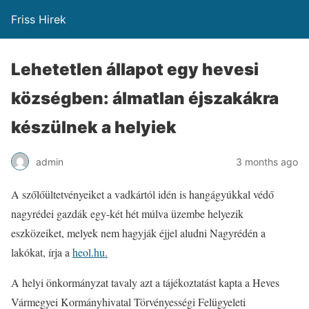
Friss Hirek
Lehetetlen állapot egy hevesi
községben: álmatlan éjszakákra
készülnek a helyiek
admin
3 months ago
A szőlőültetvényeiket a vadkártól idén is hangágyúkkal védő
nagyrédei gazdák egy-két hét múlva üzembe helyezik
eszközeiket, melyek nem hagyják éjjel aludni Nagyrédén a
lakókat, írja a
heol.hu.
A helyi önkormányzat tavaly azt a tájékoztatást kapta a Heves
Vármegyei Kormányhivatal Törvényességi Felügyeleti