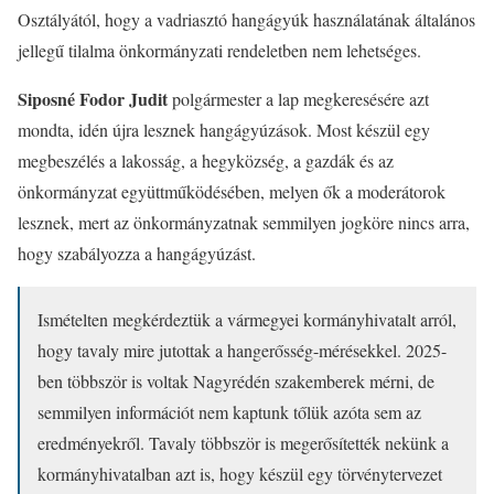
Osztályától, hogy a vadriasztó hangágyúk használatának általános
jellegű tilalma önkormányzati rendeletben nem lehetséges.
Siposné Fodor Judit
polgármester a lap megkeresésére azt
mondta, idén újra lesznek hangágyúzások. Most készül egy
megbeszélés a lakosság, a hegyközség, a gazdák és az
önkormányzat együttműködésében, melyen ők a moderátorok
lesznek, mert az önkormányzatnak semmilyen jogköre nincs arra,
hogy szabályozza a hangágyúzást.
Ismételten megkérdeztük a vármegyei kormányhivatalt arról,
hogy tavaly mire jutottak a hangerősség-mérésekkel. 2025-
ben többször is voltak Nagyrédén szakemberek mérni, de
semmilyen információt nem kaptunk tőlük azóta sem az
eredményekről. Tavaly többször is megerősítették nekünk a
kormányhivatalban azt is, hogy készül egy törvénytervezet