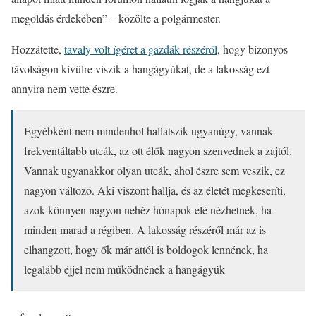
megoldás érdekében” – közölte a polgármester.
Hozzátette,
tavaly volt ígéret a gazdák részéről
, hogy bizonyos
távolságon kívülre viszik a hangágyúkat, de a lakosság ezt
annyira nem vette észre.
Egyébként nem mindenhol hallatszik ugyanúgy, vannak
frekventáltabb utcák, az ott élők nagyon szenvednek a zajtól.
Vannak ugyanakkor olyan utcák, ahol észre sem veszik, ez
nagyon változó. Aki viszont hallja, és az életét megkeseríti,
azok könnyen nagyon nehéz hónapok elé nézhetnek, ha
minden marad a régiben. A lakosság részéről már az is
elhangzott, hogy ők már attól is boldogok lennének, ha
legalább éjjel nem működnének a hangágyúk