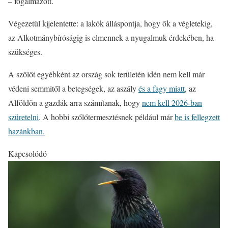
– fogalmazott.
Végezetül kijelentette: a lakók álláspontja, hogy ők a végletekig,
az Alkotmánybíróságig is elmennek a nyugalmuk érdekében, ha
szükséges.
A szőlőt egyébként az ország sok területén idén nem kell már
védeni semmitől a betegségek, az aszály
és a fagy miatt
, az
Alföldön a gazdák arra számítanak, hogy
nem kell 2026-ban
szüretelni
. A hobbi szőlőtermesztésnek például már
be is fellegzett
hazánkban.
Kapcsolódó