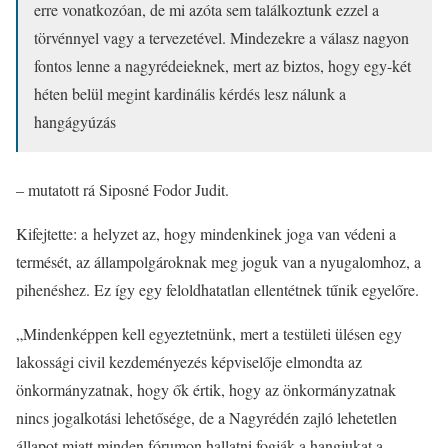
erre vonatkozóan, de mi azóta sem találkoztunk ezzel a
törvénnyel vagy a tervezetével. Mindezekre a válasz nagyon
fontos lenne a nagyrédeieknek, mert az biztos, hogy egy-két
héten belül megint kardinális kérdés lesz nálunk a
hangágyúzás
– mutatott rá Siposné Fodor Judit.
Kifejtette: a helyzet az, hogy mindenkinek joga van védeni a
termését, az állampolgároknak meg joguk van a nyugalomhoz, a
pihenéshez. Ez így egy feloldhatatlan ellentétnek tűnik egyelőre.
„Mindenképpen kell egyeztetnünk, mert a testületi ülésen egy
lakossági civil kezdeményezés képviselője elmondta az
önkormányzatnak, hogy ők értik, hogy az önkormányzatnak
nincs jogalkotási lehetősége, de a Nagyrédén zajló lehetetlen
állapot miatt minden fórumon hallatni fogják a hangjukat a