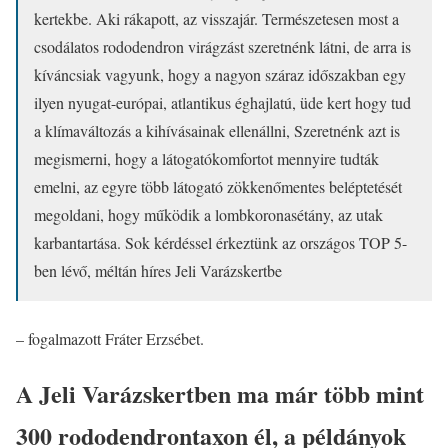
kertekbe. Aki rákapott, az visszajár. Természetesen most a
csodálatos rododendron virágzást szeretnénk látni, de arra is
kíváncsiak vagyunk, hogy a nagyon száraz időszakban egy
ilyen nyugat-európai, atlantikus éghajlatú, üde kert hogy tud
a klímaváltozás a kihívásainak ellenállni, Szeretnénk azt is
megismerni, hogy a látogatókomfortot mennyire tudták
emelni, az egyre több látogató zökkenőmentes beléptetését
megoldani, hogy működik a lombkoronasétány, az utak
karbantartása. Sok kérdéssel érkeztünk az országos TOP 5-
ben lévő, méltán híres Jeli Varázskertbe
– fogalmazott Fráter Erzsébet.
A Jeli Varázskertben ma már több mint
300 rododendrontaxon él, a példányok