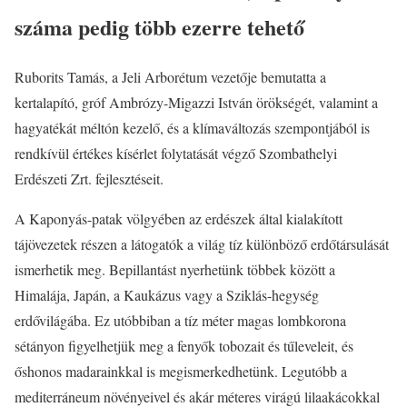
száma pedig több ezerre tehető
Ruborits Tamás, a Jeli Arborétum vezetője bemutatta a
kertalapító, gróf Ambrózy-Migazzi István örökségét, valamint a
hagyatékát méltón kezelő, és a klímaváltozás szempontjából is
rendkívül értékes kísérlet folytatását végző Szombathelyi
Erdészeti Zrt. fejlesztéseit.
A Kaponyás-patak völgyében az erdészek által kialakított
tájövezetek részen a látogatók a világ tíz különböző erdőtársulását
ismerhetik meg. Bepillantást nyerhetünk többek között a
Himalája, Japán, a Kaukázus vagy a Sziklás-hegység
erdővilágába. Ez utóbbiban a tíz méter magas lombkorona
sétányon figyelhetjük meg a fenyők tobozait és tűleveleit, és
őshonos madarainkkal is megismerkedhetünk. Legutóbb a
mediterráneum növényeivel és akár méteres virágú lilaakácokkal