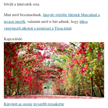
bővült a látnivalók sora.
Mint arról beszámoltunk,
lángoló vörösbe öltöztek Marcalinál a
tavaszi mezők
, valamint arról is hírt adtunk, hogy
titkos
virágmezőt alkotott a természet a Tisza-tónál
.
Kapcsolódó
Kinyitott az ország legszebb rózsakertje