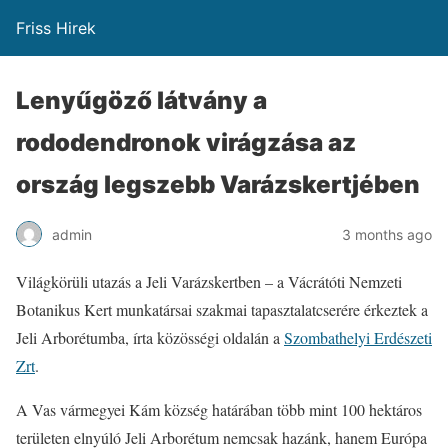
Friss Hirek
Lenyűgöző látvány a
rododendronok virágzása az
ország legszebb Varázskertjében
admin
3 months ago
Világkörüli utazás a Jeli Varázskertben – a Vácrátóti Nemzeti
Botanikus Kert munkatársai szakmai tapasztalatcserére érkeztek a
Jeli Arborétumba, írta közösségi oldalán a
Szombathelyi Erdészeti
Zrt
.
A Vas vármegyei Kám község határában több mint 100 hektáros
területen elnyúló Jeli Arborétum nemcsak hazánk, hanem Európa