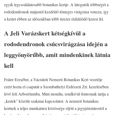
egyik legcsodálatosabb botanikus kertje. A látogatók többségét a
rododendronok májustól kezdődő tömeges virágzása vonzza, így
a kertet ebben az időszakban több tízezer érdeklődő keresi fel.
A Jeli Varázskert kétségkívül a
rododendronok csúcsvirágzása idején a
leggyönyörűbb, amit mindenkinek látnia
kell
Fráter Erzsébet, a Vácrátóti Nemzeti Botanikus Kert vezetője
ezért hozta el csapatát a Szombathelyi Erdészeti Zrt. kezelésében
lévő Jeli Arborétumba. Mint mondta, rendkívül fontosnak tartja a
„kertek” közötti szakmai kapcsolatot. A nemzeti botanikus
kertnek a teljes munkatársi közössége eljött a jegypénztárostól a