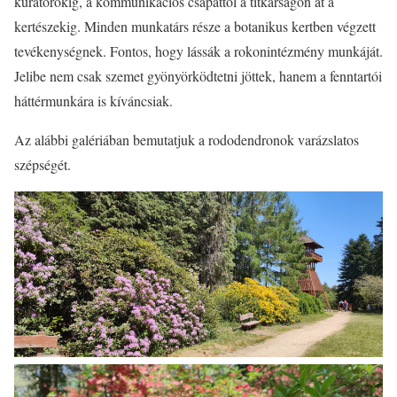
kurátorokig, a kommunikációs csapattól a titkárságon át a
kertészekig. Minden munkatárs része a botanikus kertben végzett
tevékenységnek. Fontos, hogy lássák a rokonintézmény munkáját.
Jelibe nem csak szemet gyönyörködtetni jöttek, hanem a fenntartói
háttérmunkára is kíváncsiak.
Az alábbi galériában bemutatjuk a rododendronok varázslatos
szépségét.