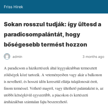
Friss Hirek
Sokan rosszul tudják: így ültesd a
paradicsompalántát, hogy
bőségesebb termést hozzon
admin
3 months ago
A paradicsom a házikertészek által leggyakrabban termesztett
zöldségek közé tartozik. A veteményesben vagy akár a balkonon
is nevelhető, és hosszú időn keresztül ellátja tulajdonosát érett,
finom terméssel. Vethető magról, vagy ültethető palántaként is, az
utóbbi kétségkívül egyszerűbb, a piacokon és kertészeti
áruházakban számtalan fajta beszerezhető.