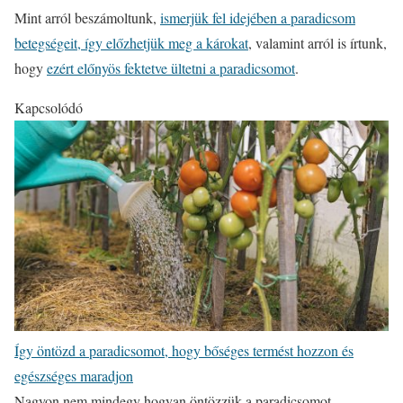
Mint arról beszámoltunk,
ismerjük fel idejében a paradicsom
betegségeit, így előzhetjük meg a károkat
, valamint arról is írtunk,
hogy
ezért előnyös fektetve ültetni a paradicsomot
.
Kapcsolódó
Így öntözd a paradicsomot, hogy bőséges termést hozzon és
egészséges maradjon
Nagyon nem mindegy hogyan öntözzük a paradicsomot.