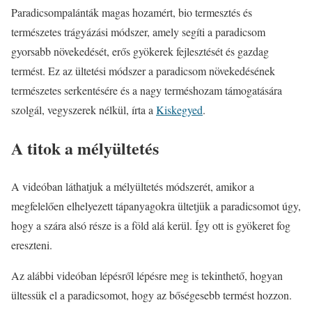
Paradicsompalánták magas hozamért, bio termesztés és
természetes trágyázási módszer, amely segíti a paradicsom
gyorsabb növekedését, erős gyökerek fejlesztését és gazdag
termést. Ez az ültetési módszer a paradicsom növekedésének
természetes serkentésére és a nagy terméshozam támogatására
szolgál, vegyszerek nélkül, írta a
Kiskegyed
.
A titok a mélyültetés
A videóban láthatjuk a mélyültetés módszerét, amikor a
megfelelően elhelyezett tápanyagokra ültetjük a paradicsomot úgy,
hogy a szára alsó része is a föld alá kerül. Így ott is gyökeret fog
ereszteni.
Az alábbi videóban lépésről lépésre meg is tekinthető, hogyan
ültessük el a paradicsomot, hogy az bőségesebb termést hozzon.