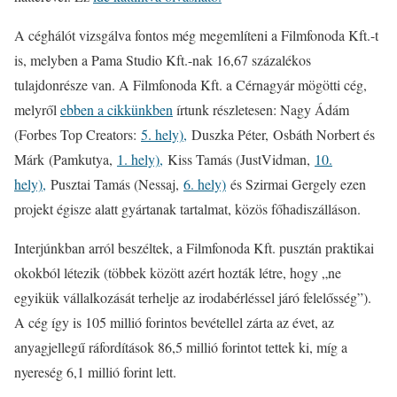
A céghálót vizsgálva fontos még megemlíteni a Filmfonoda Kft.-t
is, melyben a Pama Studio Kft.-nak 16,67 százalékos
tulajdonrésze van. A Filmfonoda Kft. a Cérnagyár mögötti cég,
melyről
ebben a cikkünkben
írtunk részletesen: Nagy Ádám
(Forbes Top Creators:
5. hely),
Duszka Péter, Osbáth Norbert és
Márk (Pamkutya,
1. hely),
Kiss Tamás (JustVidman,
10.
hely),
Pusztai Tamás (Nessaj,
6. hely)
és Szirmai Gergely ezen
projekt égisze alatt gyártanak tartalmat, közös főhadiszálláson.
Interjúnkban arról beszéltek, a Filmfonoda Kft. pusztán praktikai
okokból létezik (többek között azért hozták létre, hogy „ne
egyikük vállalkozását terhelje az irodabérléssel járó felelősség”).
A cég így is 105 millió forintos bevétellel zárta az évet, az
anyagjellegű ráfordítások 86,5 millió forintot tettek ki, míg a
nyereség 6,1 millió forint lett.