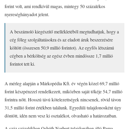
forint volt, ami rendkívül magas, mintegy 50 százalékos
nyereséghányadot jelent.
A beszámoló kiegészítő mellékletéből megtudhatjuk, hogy a
cég főleg szolgáltatásokra és az eladott áruk beszerzésére
költött (összesen 50,9 millió forintot). Az egyfős létszámú
cégben a bérköltség az egész évben mindössze 1,7 millió
forintot tett ki.
A mérleg alapján a Márkopédia Kft. év végén közel 69,7 millió
forint készpénzzel rendelkezett, miközben saját tőkéje 54,7 millió
forintra nőtt. Hosszú távú kötelezettségek nincsenek, rövid távon
31,5 millió forint értékben találunk. Egyedüli tulajdonosként úgy
döntött, idén nem vesz ki osztalékot, olvasható a határozatban.
A száz százalékban Osbáth Norbert tulajdonában álló Pama