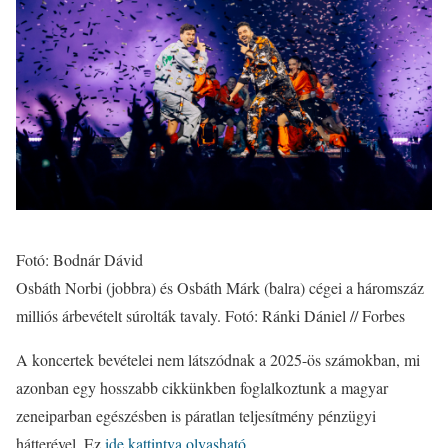
Fotó: Bodnár Dávid
Osbáth Norbi (jobbra) és Osbáth Márk (balra) cégei a háromszáz
milliós árbevételt súrolták tavaly. Fotó: Ránki Dániel // Forbes
A koncertek bevételei nem látszódnak a 2025-ös számokban, mi
azonban egy hosszabb cikkünkben foglalkoztunk a magyar
zeneiparban egészésben is páratlan teljesítmény pénzügyi
hátterével. Ez
ide kattintva olvasható.