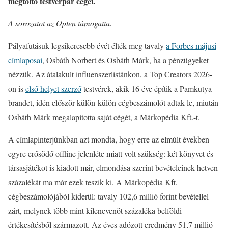
megtöltő testvérpár cégei.
A sorozatot az Opten támogatta.
Pályafutásuk legsikeresebb évét élték meg tavaly
a Forbes májusi
címlaposai
, Osbáth Norbert és Osbáth Márk, ha a pénzügyeket
nézzük. Az átalakult influenszerlistánkon, a Top Creators 2026-
on is
első helyet szerző
testvérek, akik 16 éve építik a Pamkutya
brandet, idén először külön-külön cégbeszámolót adtak le, miután
Osbáth Márk megalapította saját cégét, a Márkopédia Kft.-t.
A címlapinterjúnkban azt mondta, hogy erre az elmúlt években
egyre erősödő offline jelenléte miatt volt szükség: két könyvet és
társasjátékot is kiadott már, elmondása szerint bevételeinek hetven
százalékát ma már ezek teszik ki. A Márkopédia Kft.
cégbeszámolójából kiderül: tavaly 102,6 millió forint bevétellel
zárt, melynek több mint kilencvenöt százaléka belföldi
értékesítésből származott. Az éves adózott eredmény 51,7 millió