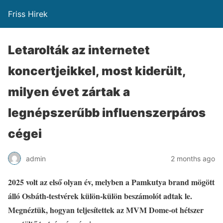
Friss Hirek
Letarolták az internetet
koncertjeikkel, most kiderült,
milyen évet zártak a
legnépszerűbb influenszerpáros
cégei
admin
2 months ago
2025 volt az első olyan év, melyben a Pamkutya brand mögött
álló Osbáth-testvérek külön-külön beszámolót adtak le.
Megnéztük, hogyan teljesítettek az MVM Dome-ot hétszer