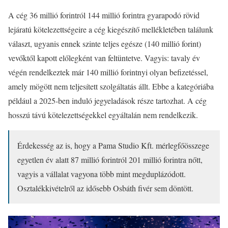
A cég 36 millió forintról 144 millió forintra gyarapodó rövid
lejáratú kötelezettségeire a cég kiegészítő mellékletében találunk
választ, ugyanis ennek szinte teljes egésze (140 millió forint)
vevőktől kapott előlegként van feltüntetve. Vagyis: tavaly év
végén rendelkeztek már 140 millió forintnyi olyan befizetéssel,
amely mögött nem teljesített szolgáltatás állt. Ebbe a kategóriába
például a 2025-ben induló jegyeladások része tartozhat. A cég
hosszú távú kötelezettségekkel egyáltalán nem rendelkezik.
Érdekesség az is, hogy a Pama Studio Kft. mérlegfőösszege
egyetlen év alatt 87 millió forintról 201 millió forintra nőtt,
vagyis a vállalat vagyona több mint megduplázódott.
Osztalékkivételről az idősebb Osbáth fivér sem döntött.