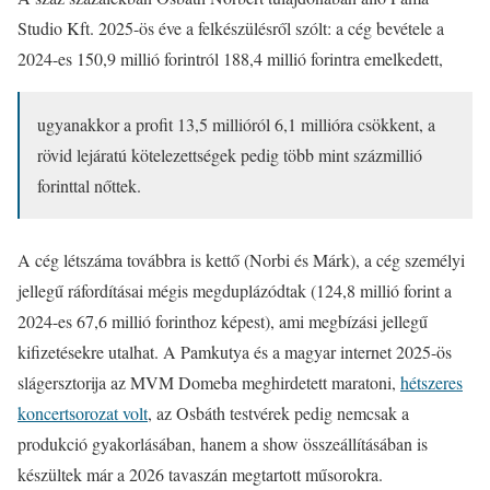
Studio Kft. 2025-ös éve a felkészülésről szólt: a cég bevétele a
2024-es 150,9 millió forintról 188,4 millió forintra emelkedett,
ugyanakkor a profit 13,5 millióról 6,1 millióra csökkent, a
rövid lejáratú kötelezettségek pedig több mint százmillió
forinttal nőttek.
A cég létszáma továbbra is kettő (Norbi és Márk), a cég személyi
jellegű ráfordításai mégis megduplázódtak (124,8 millió forint a
2024-es 67,6 millió forinthoz képest), ami megbízási jellegű
kifizetésekre utalhat. A Pamkutya és a magyar internet 2025-ös
slágersztorija az MVM Domeba meghirdetett maratoni,
hétszeres
koncertsorozat volt
, az Osbáth testvérek pedig nemcsak a
produkció gyakorlásában, hanem a show összeállításában is
készültek már a 2026 tavaszán megtartott műsorokra.