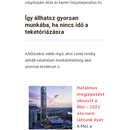
salgótarjáni állás és karrier Salgotarjanallas.hu
Így állhatsz gyorsan
munkába, ha nincs idő a
teketóriázásra
A feltörekvő vidéki régió, ahol szinte mindig
adódik valamilyen munkalehetőség, akár
azonnali kezdéssel is
Hatalmas
meglepetést
okozott a
Mol – 2022
óta nem
láttunk ilyet
A Mol a