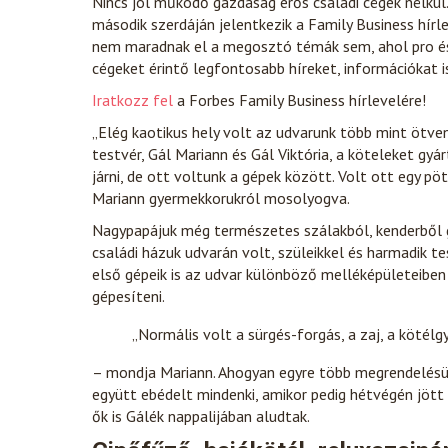
Nincs jól működő gazdaság erős családi cégek nélkül. 
második szerdáján jelentkezik a Family Business hírle
nem maradnak el a megosztó témák sem, ahol pro és 
cégeket érintő legfontosabb híreket, információkat 
Iratkozz fel
a Forbes Family Business hírlevelére!
„Elég kaotikus hely volt az udvarunk több mint ötv
testvér, Gál Mariann és Gál Viktória, a köteleket gyár
járni, de ott voltunk a gépek között. Volt ott egy 
Mariann gyermekkorukról mosolyogva.
Nagypapájuk még természetes szálakból, kenderből g
családi házuk udvarán volt, szüleikkel és harmadik t
első gépeik is az udvar különböző melléképületeiben 
gépesíteni.
„Normális volt a sürgés-forgás, a zaj, a köté
– mondja Mariann. Ahogyan egyre több megrendelésük l
együtt ebédelt mindenki, amikor pedig hétvégén jött a
ők is Gálék nappalijában aludtak.