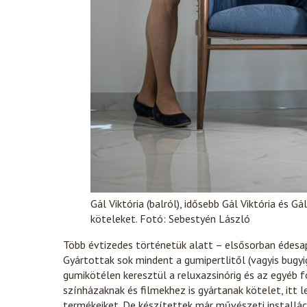
Gál Viktória (balról), idősebb Gál Viktória és 
köteleket. Fotó: Sebestyén László
Több évtizedes történetük alatt – elsősorban édesa
Gyártottak sok mindent a gumipertlitől (vagyis bugyig
gumikötélen keresztül a reluxazsinórig és az egyéb f
színházaknak és filmekhez is gyártanak kötelet, itt 
termékeiket. De készítettek már művészeti installác