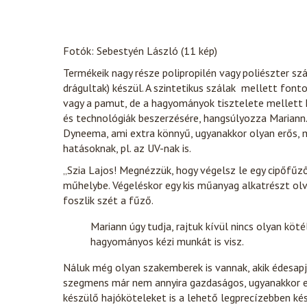
Fotók: Sebestyén László (11 kép)
Termékeik nagy része polipropilén vagy poliészter sz
drágultak) készül. A szintetikus szálak mellett font
vagy a pamut, de a hagyományok tisztelete mellett k
és technológiák beszerzésére, hangsúlyozza Mariann. N
Dyneema, ami extra könnyű, ugyanakkor olyan erős, mi
hatásoknak, pl. az UV-nak is.
„Szia Lajos! Megnézzük, hogy végelsz le egy cipőfűz
műhelybe. Végeléskor egy kis műanyag alkatrészt olv
foszlik szét a fűző.
Mariann úgy tudja, rajtuk kívül nincs olyan kö
hagyományos kézi munkát is visz.
Náluk még olyan szakemberek is vannak, akik édesapju
szegmens már nem annyira gazdaságos, ugyanakkor ez
készülő hajóköteleket is a lehető legprecízebben kés