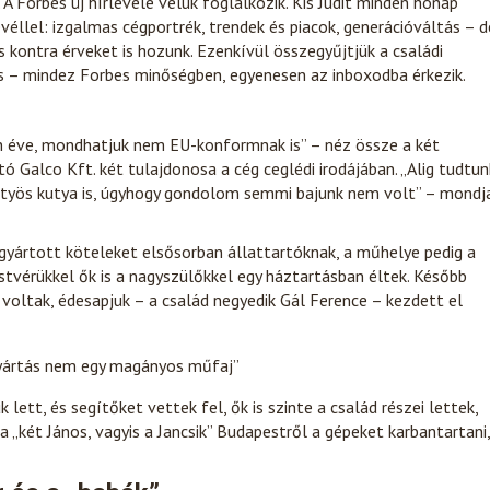
A Forbes új hírlevele velük foglalkozik. Kis Judit minden hónap
véllel: izgalmas cégportrék, trendek és piacok, generációváltás – d
kontra érveket is hozunk. Ezenkívül összegyűjtjük a családi
is – mindez Forbes minőségben, egyenesen az inboxodba érkezik.
en éve, mondhatjuk nem EU-konformnak is” – néz össze a két
tó Galco Kft. két tulajdonosa a cég ceglédi irodájában. „Alig tudtun
pöttyös kutya is, úgyhogy gondolom semmi bajunk nem volt” – mondj
yártott köteleket elsősorban állattartóknak, a műhelye pedig a
estvérükkel ők is a nagyszülőkkel egy háztartásban éltek. Később
voltak, édesapjuk – a család negyedik Gál Ference – kezdett el
lgyártás nem egy magányos műfaj”
ett, és segítőket vettek fel, ők is szinte a család részei lettek,
 „két János, vagyis a Jancsik” Budapestről a gépeket karbantartani,