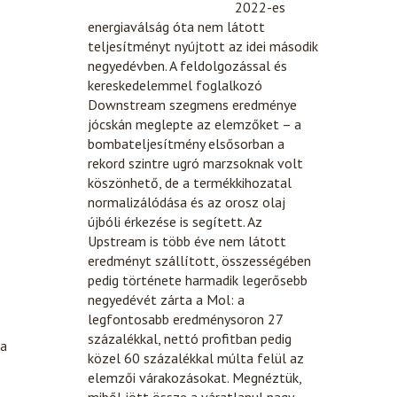
2022-es
energiaválság óta nem látott
teljesítményt nyújtott az idei második
negyedévben. A feldolgozással és
kereskedelemmel foglalkozó
Downstream szegmens eredménye
jócskán meglepte az elemzőket – a
bombateljesítmény elsősorban a
rekord szintre ugró marzsoknak volt
köszönhető, de a termékkihozatal
normalizálódása és az orosz olaj
újbóli érkezése is segített. Az
Upstream is több éve nem látott
eredményt szállított, összességében
pedig története harmadik legerősebb
negyedévét zárta a Mol: a
legfontosabb eredménysoron 27
százalékkal, nettó profitban pedig
 a
közel 60 százalékkal múlta felül az
elemzői várakozásokat. Megnéztük,
miből jött össze a váratlanul nagy