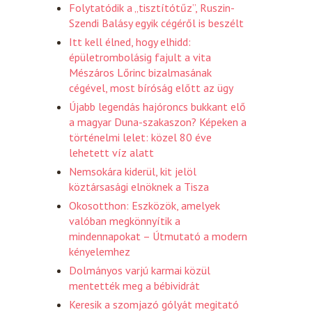
Folytatódik a „tisztítótűz”, Ruszin-
Szendi Balásy egyik cégéről is beszélt
Itt kell élned, hogy elhidd:
épületrombolásig fajult a vita
Mészáros Lőrinc bizalmasának
cégével, most bíróság előtt az ügy
Újabb legendás hajóroncs bukkant elő
a magyar Duna-szakaszon? Képeken a
történelmi lelet: közel 80 éve
lehetett víz alatt
Nemsokára kiderül, kit jelöl
köztársasági elnöknek a Tisza
Okosotthon: Eszközök, amelyek
valóban megkönnyítik a
mindennapokat – Útmutató a modern
kényelemhez
Dolmányos varjú karmai közül
mentették meg a bébividrát
Keresik a szomjazó gólyát megitató