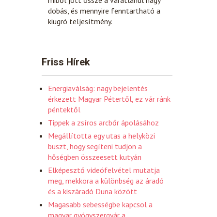
dobás, és mennyire fenntartható a
kiugró teljesítmény.
Friss Hírek
Energiaválság: nagy bejelentés
érkezett Magyar Pétertől, ez vár ránk
péntektől
Tippek a zsíros arcbőr ápolásához
Megállította egy utas a helyközi
buszt, hogy segíteni tudjon a
hőségben összeesett kutyán
Elképesztő videófelvétel mutatja
meg, mekkora a különbség az áradó
és a kiszáradó Duna között
Magasabb sebességbe kapcsol a
magyar gyógyszergyár a