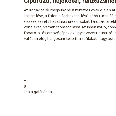
Cipőfűző, hajókötél, reluxazsinó
Az irodák felől megyünk be a kétezres évek elején át
kiszerelése, a falon a fachokban lévő több tucat fél
visszaérkezett hatalmas üres orsókat tárolják, arréb
vonalakat) várnak csomagolásra. Az innen nyíló, tö
fonatoló- és orsózógépek az úgynevezett babákról, v
valóban elég hangosan) tekerik a szálakat, hogy öss
+
8
kép a galériában