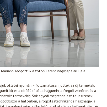
Gál Mariann. Mögöttük a fotón Ferenc nagypapa árulja a
pjuk ötletei nyomán – folyamatosan jöttek az új termékek.
umitól) és a cipőfűzőtől a hajgumin, a fregoli zsinóron és a
onatolt termékekig. Sok egyedi megrendelést teljesítenek,
legtöbbször a háttérben, a rögzítéstechnikához használják a
iót, templomi óriáscsillár lelógatóköteléhez befonatolást és