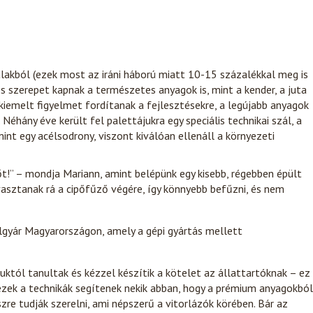
álakból (ezek most az iráni háború miatt 10-15 százalékkal meg is
os szerepet kapnak a természetes anyagok is, mint a kender, a juta
iemelt figyelmet fordítanak a fejlesztésekre, a legújabb anyagok
éhány éve került fel palettájukra egy speciális technikai szál, a
nt egy acélsodrony, viszont kiválóan ellenáll a környezeti
őt!” – mondja Mariann, amint belépünk egy kisebb, régebben épült
asztanak rá a cipőfűző végére, így könnyebb befűzni, és nem
télgyár Magyarországon, amely a gépi gyártás mellett
któl tanultak és kézzel készítik a kötelet az állattartóknak – ez
ek a technikák segítenek nekik abban, hogy a prémium anyagokból
zre tudják szerelni, ami népszerű a vitorlázók körében. Bár az