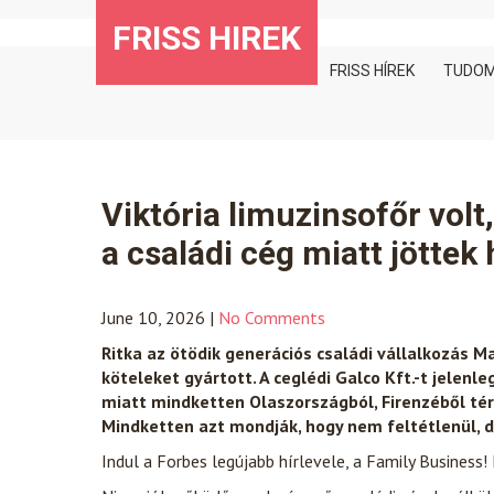
Skip
FRISS HIREK
to
content
FRISS HÍREK
TUDO
Viktória limuzinsofőr vol
a családi cég miatt jöttek
June 10, 2026
|
No Comments
Ritka az ötödik generációs családi vállalkozás 
köteleket gyártott. A ceglédi Galco Kft.-t jelenl
miatt mindketten Olaszországból, Firenzéből tért
Mindketten azt mondják, hogy nem feltétlenül,
Indul a Forbes legújabb hírlevele, a Family Business! 