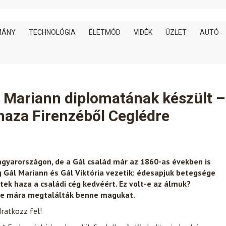
MÁNY
TECHNOLÓGIA
ÉLETMÓD
VIDÉK
ÜZLET
AUTÓ
t, Mariann diplomatának készült –
 haza Firenzéből Ceglédre
Magyarországon, de a Gál család már az 1860-as években is
eg Gál Mariann és Gál Viktória vezetik: édesapjuk betegsége
ek haza a családi cég kedvéért. Ez volt-e az álmuk?
 de mára megtalálták benne magukat.
Iratkozz fel!