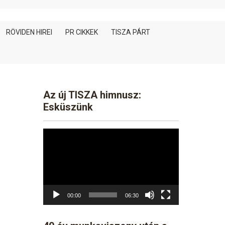
RÖVIDEN HIREI
PR CIKKEK
TISZA PÁRT
Az új TISZA himnusz:
Esküszünk
Video
Player
00:00
06:30