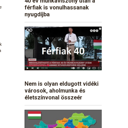
40 év munkaviszony után a
férfiak is vonulhassanak
e
nyugdíjba
k
a
Nem is olyan eldugott vidéki
városok, aholmunka és
életszínvonal összeér