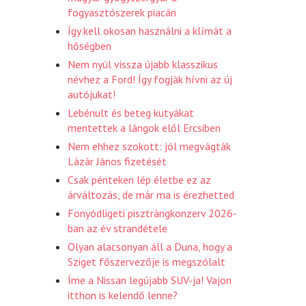
fogyasztószerek piacán
Így kell okosan használni a klímát a
hőségben
Nem nyúl vissza újabb klasszikus
névhez a Ford! Így fogják hívni az új
autójukat!
Lebénult és beteg kutyákat
mentettek a lángok elől Ercsiben
Nem ehhez szokott: jól megvágták
Lázár János fizetését
Csak pénteken lép életbe ez az
árváltozás, de már ma is érezhetted
Fonyódligeti pisztrángkonzerv 2026-
ban az év strandétele
Olyan alacsonyan áll a Duna, hogy a
Sziget főszervezője is megszólalt
Íme a Nissan legújabb SUV-ja! Vajon
itthon is kelendő lenne?