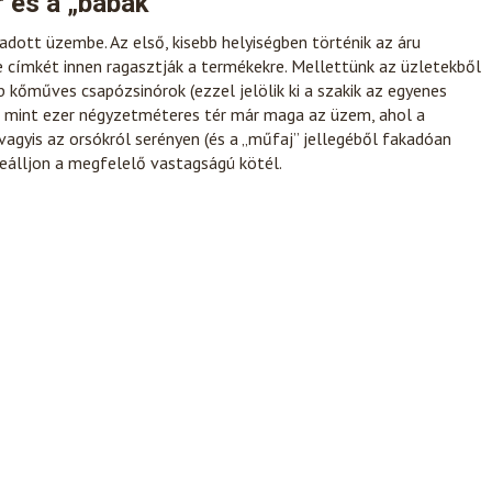
r és a „babák”
adott üzembe. Az első, kisebb helyiségben történik az áru
e címkét innen ragasztják a termékekre. Mellettünk az üzletekből
b kőműves csapózsinórok (ezzel jelölik ki a szakik az egyenes
bb mint ezer négyzetméteres tér már maga az üzem, ahol a
agyis az orsókról serényen (és a „műfaj” jellegéből fakadóan
zeálljon a megfelelő vastagságú kötél.